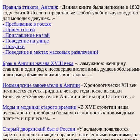
Правила этикета, Англия
: «Данная книга была написана в 1832
году Элизой Лесли и представляет собой учебник-руководство
для молодых девушек...»
- Пребывание в гостях
- Прием гостей
- Приглашение на чай
- Поведение на улице
- Покупки
- Поведение в местах массовых развлечений
Брак в Англии начала XVIII века
«...замужнюю женщину
ставили в один ряд с несовершеннолетними, душевнобольным
и лицами, объявлявшимися вне закона... »
Нормандские завоеватели в Англии
«Хронологически XII век
начинается спустя тридцать четыре года после высадки
Вильгельма Завоевателя в Англии и битвы при Гастингсе... »
Моды и модники старого времени
«В XVII столетии наша
русская знать приобрела большую склонность к новомодным
платьям и прическам... »
Старый дворянский быт в России
«У вельмож появляются
кареты, по цене стоящие наравне с населенными имениями; на