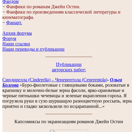
Фандом
−
Фанфики по романам Джейн Остин.
−
Фанфики по произведениям классической литературы и
кинематографа.
−
Фанарт.
Архив форума
Форум
Наши ссылки
Наши переводы и публикации
Публикации
авторских работ:
Синдирелла (Сinderella) – Ченерентола (Cenerentola)
-
Ольга
Болгова
«Буро-фиолетовые с глянцевыми боками, розоватые в
крапинку и молочно-белые зерна фасоли, ярко-оранжевые и
черные пятнышки чечевицы и зеленые вкрапления гороха. Я
погрузила руки в сухо шуршащую разноцветную россыпь, зерн
приятно и гладко заскользили по исцарапанной...»
Капсомиксы по экранизациям романов Джейн Остин