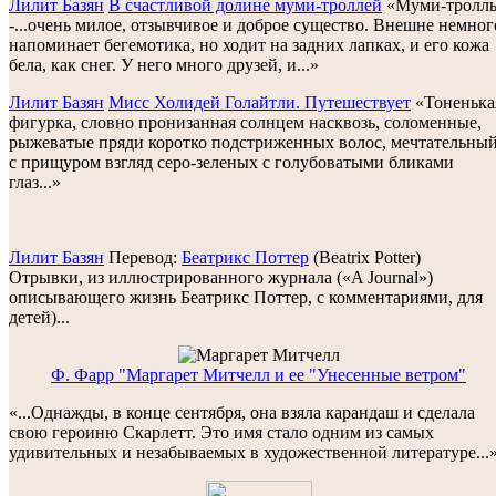
Лилит Базян
В счастливой долине муми-троллей
«Муми-тролл
-...oчень милое, отзывчивое и доброе существо. Внешне немног
напоминает бегемотика, но ходит на задних лапках, и его кожа
бела, как снег. У него много друзей, и...»
Лилит Базян
Мисс Холидей Голайтли. Путешествует
«Тоненька
фигурка, словно пронизанная солнцем насквозь, соломенные,
рыжеватые пряди коротко подстриженных волос, мечтательны
с прищуром взгляд серо-зеленых с голубоватыми бликами
глаз...»
Лилит Базян
Перевод:
Беатрикс Поттер
(Beatrix Potter)
Oтрывки, из иллюстрированного журнала («A Journal»)
описывающего жизнь Беатрикс Поттер, с комментариями, для
детей)...
Ф. Фарр "Маргарет Митчелл и ее "Унесенные ветром"
«...Однажды, в конце сентября, она взяла карандаш и сделала
свою героиню Скарлетт. Это имя стало одним из самых
удивительных и незабываемых в художественной литературе...