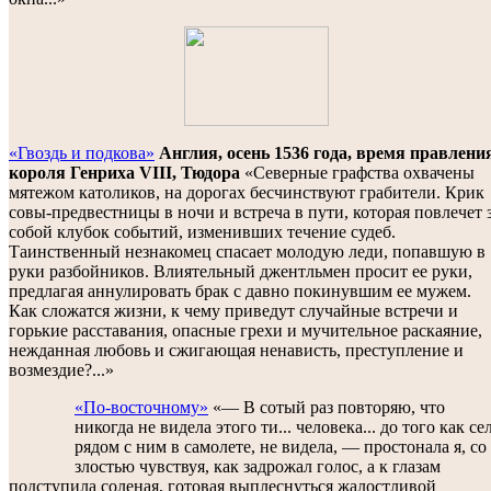
«Гвоздь и подкова»
Англия, осень 1536 года, время правлени
короля Генриха VIII, Тюдора
«Северные графства охвачены
мятежом католиков, на дорогах бесчинствуют грабители. Крик
совы-предвестницы в ночи и встреча в пути, которая повлечет 
собой клубок событий, изменивших течение судеб.
Таинственный незнакомец спасает молодую леди, попавшую в
руки разбойников. Влиятельный джентльмен просит ее руки,
предлагая аннулировать брак с давно покинувшим ее мужем.
Как сложатся жизни, к чему приведут случайные встречи и
горькие расставания, опасные грехи и мучительное раскаяние,
нежданная любовь и сжигающая ненависть, преступление и
возмездие?...»
«По-восточному»
«— В сотый раз повторяю, что
никогда не видела этого ти... человека... до того как се
рядом с ним в самолете, не видела, — простонала я, со
злостью чувствуя, как задрожал голос, а к глазам
подступила соленая, готовая выплеснуться жалостливой