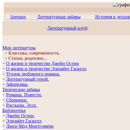
Apropos
Литературные забавы
История в деталя
Литературный клуб
:
Мир литературы
−
Классика, современность.
−
Статьи, рецензии...
−
О жизни и творчестве Джейн Остин
−
О жизни и творчестве Элизабет Гaскелл
−
Уголок любовного романа.
−
Литературный герой.
−
Афоризмы.
Творческие забавы
−
Романы. Повести.
−
Сборники.
−
Рассказы. Эссe.
Библиотека
−
Джейн Остин,
−
Элизабет Гaскелл,
−
Люси Мод Монтгомери