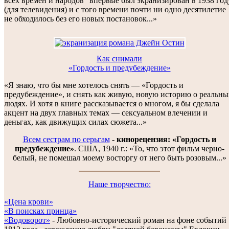
всех времен и народов" впервые был экранизирован в 1938 год
(для телевидения) и с того времени почти ни одно десятилетие
не обходилось без его новых постановок...»
Как снимали
«Гордость и предубеждение»
«Я знаю, что бы мне хотелось снять — «Гордость и
предубеждение», и снять как живую, новую историю о реальны
людях. И хотя в книге рассказывается о многом, я бы сделала
акцент на двух главных темах — сексуальном влечении и
деньгах, как движущих силах сюжета...»
Всем сестрам по серьгам
-
кинорецензия: «Гордость и
предубеждение»
. США, 1940 г.: «То, что этот фильм черно-
белый, не помешал моему восторгу от него быть розовым...»
Наше творчество:
«Цена крови»
«В поисках принца»
«Водоворот»
- Любовно-исторический роман на фоне событий