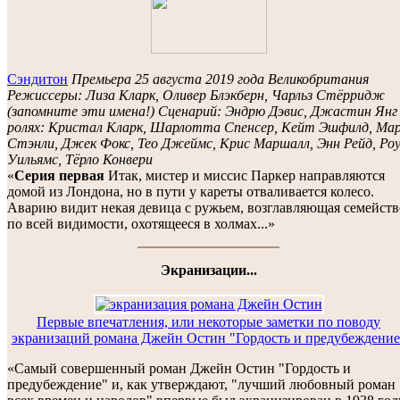
Сэндитон
Премьера 25 августа 2019 года Великобритания
Режиссеры: Лиза Кларк, Оливер Блэкберн, Чарльз Стёрридж
(запомните эти имена!) Сценарий: Эндрю Дэвис, Джастин Янг
ролях: Кристал Кларк, Шарлотта Спенсер, Кейт Эшфилд, Ма
Стэнли, Джек Фокс, Тео Джеймс, Крис Маршалл, Энн Рейд, Роу
Уильямс, Тёрло Конвери
«
Серия первая
Итак, мистер и миссис Паркер направляются
домой из Лондона, но в пути у кареты отваливается колесо.
Аварию видит некая девица с ружьем, возглавляющая семейств
по всей видимости, охотящееся в холмах...»
Экранизации...
Первые впечатления, или некоторые заметки по поводу
экранизаций романа Джейн Остин "Гордость и предубеждение
«Самый совершенный роман Джейн Остин "Гордость и
предубеждение" и, как утверждают, "лучший любовный роман