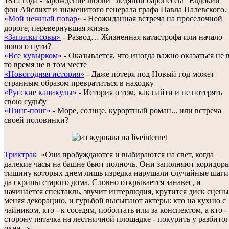
1812 года - зарождение любви "ледяной баронессы" Евдокии
фон Айслихт и знаменитого генерала графа Павла Палевского.
«Мой нежный повар»
- Неожиданная встреча на проселочной
дороге, перевернувшая жизнь
«Записки совы»
- Развод… Жизненная катастрофа или начало
нового пути?
«Все кувырком»
- Оказывается, что иногда важно оказаться не 
то время не в том месте
«Новогодняя история»
- Даже потеря под Новый год может
странным образом превратиться в находку
«Русские каникулы»
- История о том, как найти и не потерять
свою судьбу
«Пинг-понг»
- Море, солнце, курортный роман... или встреча
своей половинки?
Триктрак
«Они пробуждаются и выбираются на свет, когда
далекие часы на башне бьют полночь. Они заполняют коридоры
тишину которых днем лишь изредка нарушали случайные шаги
да скрипы старого дома. Словно открывается занавес, и
начинается спектакль, звучит интерлюдия, крутится диск сцены
меняя декорацию, и гурьбой высыпают актеры: кто на кухню с
чайником, кто - к соседям, поболтать или за конспектом, а кто -
сторону пятачка на лестничной площадке - покурить у разбито
окна...»