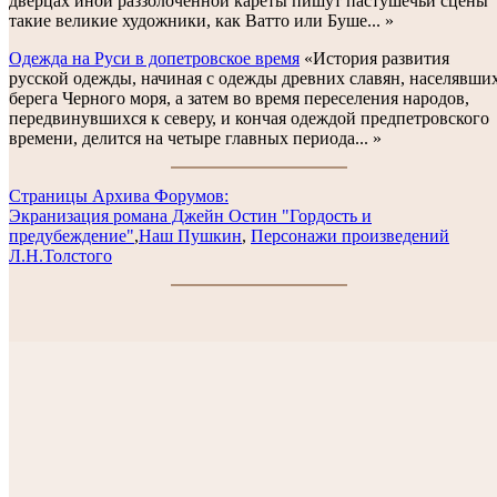
дверцах иной раззолоченной кареты пишут пастушечьи сцены
такие великие художники, как Ватто или Буше... »
Одежда на Руси в допетровское время
«История развития
русской одежды, начиная с одежды древних славян, населявши
берега Черного моря, а затем во время переселения народов,
передвинувшихся к северу, и кончая одеждой предпетровского
времени, делится на четыре главных периода... »
Cтраницы Архива Форумов:
Экранизация романа Джейн Остин "Гордость и
предубеждение"
,
Наш Пушкин
,
Персонажи произведений
Л.Н.Толстого