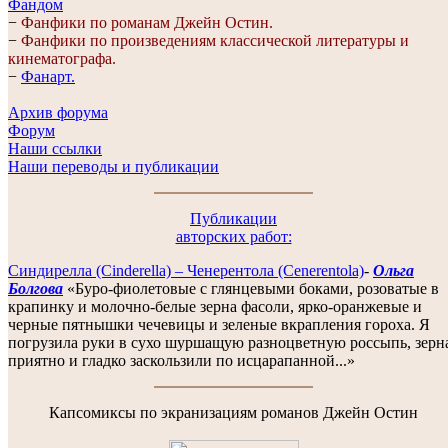
Фандом
−
Фанфики по романам Джейн Остин.
−
Фанфики по произведениям классической литературы и
кинематографа.
−
Фанарт.
Архив форума
Форум
Наши ссылки
Наши переводы и публикации
Публикации
авторских работ:
Синдирелла (Сinderella) – Ченерентола (Cenerentola)
-
Ольга
Болгова
«Буро-фиолетовые с глянцевыми боками, розоватые в
крапинку и молочно-белые зерна фасоли, ярко-оранжевые и
черные пятнышки чечевицы и зеленые вкрапления гороха. Я
погрузила руки в сухо шуршащую разноцветную россыпь, зерн
приятно и гладко заскользили по исцарапанной...»
Капсомиксы по экранизациям романов Джейн Остин