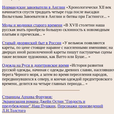
Нормандские завоеватели в Англии
«Хронологически XII век
начинается спустя тридцать четыре года после высадки
Вильгельма Завоевателя в Англии и битвы при Гастингсе... »
Моды и модники старого времени
«В XVII столетии наша
русская знать приобрела большую склонность к новомодным
платьям и прическам... »
Старый дворянский быт в России
«У вельмож появляются
кареты, по цене стоящие наравне с населенными имениями; на
дверцах иной раззолоченной кареты пишут пастушечьи сцены
такие великие художники, как Ватто или Буше... »
Одежда на Руси в допетровское время
«История развития
русской одежды, начиная с одежды древних славян, населявши
берега Черного моря, а затем во время переселения народов,
передвинувшихся к северу, и кончая одеждой предпетровского
времени, делится на четыре главных периода... »
Cтраницы Архива Форумов:
Экранизация романа Джейн Остин "Гордость и
предубеждение"
,
Наш Пушкин
,
Персонажи произведений
Л.Н.Толстого