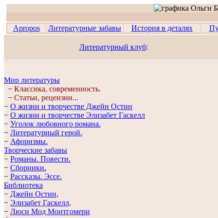
Apropos
Литературные забавы
История в деталях
Пу
Литературный клуб
:
Мир литературы
−
Классика, современность.
−
Статьи, рецензии...
−
О жизни и творчестве Джейн Остин
−
О жизни и творчестве Элизабет Гaскелл
−
Уголок любовного романа.
−
Литературный герой.
−
Афоризмы.
Творческие забавы
−
Романы. Повести.
−
Сборники.
−
Рассказы. Эссe.
Библиотека
−
Джейн Остин,
−
Элизабет Гaскелл,
−
Люси Мод Монтгомери