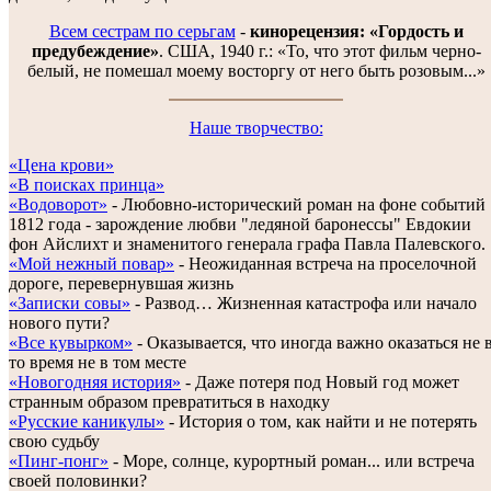
Всем сестрам по серьгам
-
кинорецензия: «Гордость и
предубеждение»
. США, 1940 г.: «То, что этот фильм черно-
белый, не помешал моему восторгу от него быть розовым...»
Наше творчество:
«Цена крови»
«В поисках принца»
«Водоворот»
- Любовно-исторический роман на фоне событий
1812 года - зарождение любви "ледяной баронессы" Евдокии
фон Айслихт и знаменитого генерала графа Павла Палевского.
«Мой нежный повар»
- Неожиданная встреча на проселочной
дороге, перевернувшая жизнь
«Записки совы»
- Развод… Жизненная катастрофа или начало
нового пути?
«Все кувырком»
- Оказывается, что иногда важно оказаться не 
то время не в том месте
«Новогодняя история»
- Даже потеря под Новый год может
странным образом превратиться в находку
«Русские каникулы»
- История о том, как найти и не потерять
свою судьбу
«Пинг-понг»
- Море, солнце, курортный роман... или встреча
своей половинки?