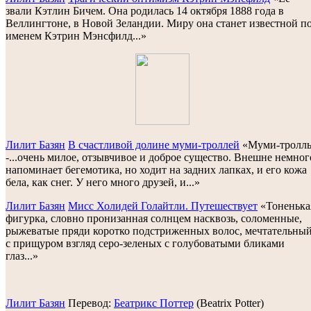
звали Кэтлин Бичем. Она родилась 14 октября 1888 года в
Веллингтоне, в Новой Зеландии. Миру она станет известной п
именем Кэтрин Мэнсфилд...»
Лилит Базян
В счастливой долине муми-троллей
«Муми-тролл
-...oчень милое, отзывчивое и доброе существо. Внешне немног
напоминает бегемотика, но ходит на задних лапках, и его кожа
бела, как снег. У него много друзей, и...»
Лилит Базян
Мисс Холидей Голайтли. Путешествует
«Тоненька
фигурка, словно пронизанная солнцем насквозь, соломенные,
рыжеватые пряди коротко подстриженных волос, мечтательны
с прищуром взгляд серо-зеленых с голубоватыми бликами
глаз...»
Лилит Базян
Перевод:
Беатрикс Поттер
(Beatrix Potter)