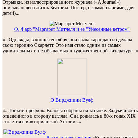
Oтрывки, из иллюстрированного журнала («A Journal»)
описывающего жизнь Беатрикс Поттер, с комментариями, для
детей)...
Ф. Фарр "Маргарет Митчелл и ее "Унесенные ветром"
«...Однажды, в конце сентября, она взяла карандаш и сделала
свою героиню Скарлетт. Это имя стало одним из самых
удивительных и незабываемых в художественной литературе...
O Вирджинии Вулф
«...Тонкий профиль. Волосы собраны на затылке. Задумчивость
отведенного в сторону взгляда. Она родилась в 80-х годах XIX
столетия в викторианской Англии...»
Русская точка зрения
«Если уж мы часто