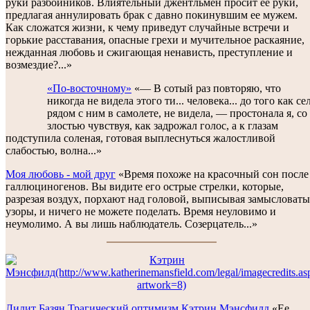
руки разбойников. Влиятельный джентльмен просит ее руки,
предлагая аннулировать брак с давно покинувшим ее мужем.
Как сложатся жизни, к чему приведут случайные встречи и
горькие расставания, опасные грехи и мучительное раскаяние,
нежданная любовь и сжигающая ненависть, преступление и
возмездие?...»
«По-восточному»
«— В сотый раз повторяю, что
никогда не видела этого ти... человека... до того как се
рядом с ним в самолете, не видела, — простонала я, со
злостью чувствуя, как задрожал голос, а к глазам
подступила соленая, готовая выплеснуться жалостливой
слабостью, волна...»
Моя любовь - мой друг
«Время похоже на красочный сон после
галлюциногенов. Вы видите его острые стрелки, которые,
разрезая воздух, порхают над головой, выписывая замысловаты
узоры, и ничего не можете поделать. Время неуловимо и
неумолимо. А вы лишь наблюдатель. Созерцатель...»
Лилит Базян
Трагический оптимизм Кэтрин Мэнсфилд
«Ее