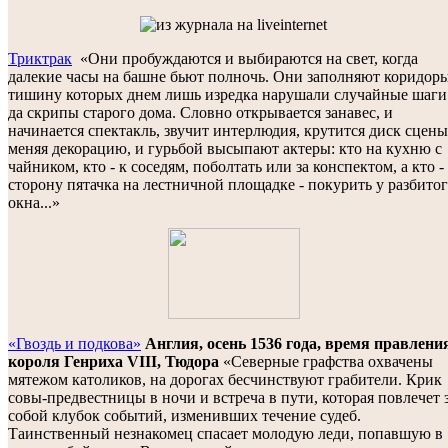
Триктрак
«Они пробуждаются и выбираются на свет, когда
далекие часы на башне бьют полночь. Они заполняют коридоры
тишину которых днем лишь изредка нарушали случайные шаги
да скрипы старого дома. Словно открывается занавес, и
начинается спектакль, звучит интерлюдия, крутится диск сцены
меняя декорацию, и гурьбой высыпают актеры: кто на кухню с
чайником, кто - к соседям, поболтать или за конспектом, а кто -
сторону пятачка на лестничной площадке - покурить у разбито
окна...»
«Гвоздь и подкова»
Англия, осень 1536 года, время правлени
короля Генриха VIII, Тюдора
«Северные графства охвачены
мятежом католиков, на дорогах бесчинствуют грабители. Крик
совы-предвестницы в ночи и встреча в пути, которая повлечет 
собой клубок событий, изменивших течение судеб.
Таинственный незнакомец спасает молодую леди, попавшую в