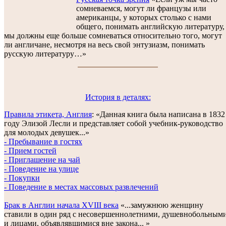
сомневаемся, могут ли французы или
американцы, у которых столько с нами
общего, понимать английскую литературу,
мы должны еще больше сомневаться относительно того, могут
ли англичане, несмотря на весь свой энтузиазм, понимать
русскую литературу…»
История в деталях:
Правила этикета, Англия
: «Данная книга была написана в 1832
году Элизой Лесли и представляет собой учебник-руководство
для молодых девушек...»
- Пребывание в гостях
- Прием гостей
- Приглашение на чай
- Поведение на улице
- Покупки
- Поведение в местах массовых развлечений
Брак в Англии начала XVIII века
«...замужнюю женщину
ставили в один ряд с несовершеннолетними, душевнобольным
и лицами, объявлявшимися вне закона... »