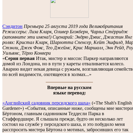
Сэндитон
Премьера 25 августа 2019 года Великобритания
Режиссеры: Лиза Кларк, Оливер Блэкберн, Чарльз Стёрридж
(запомните эти имена!) Сценарий: Эндрю Дэвис, Джастин Янг
ролях: Кристал Кларк, Шарлотта Спенсер, Кейт Эшфилд, Ма
Стэнли, Джек Фокс, Тео Джеймс, Крис Маршалл, Энн Рейд, Роу
Уильямс, Тёрло Конвери
«
Серия первая
Итак, мистер и миссис Паркер направляются
домой из Лондона, но в пути у кареты отваливается колесо.
Аварию видит некая девица с ружьем, возглавляющая семейств
по всей видимости, охотящееся в холмах...»
Впервые на русском
языке перевод:
«Английский садовник персидского шаха»
(«The Shah's English
Gardener») «События, описанные ниже, сообщены мне мистеро
Бёртоном, главным садовником Теддесли Парка в
Стаффордшире. Я слышала прежде, будто он несколько лет
состоял на службе у персидского шаха, и это побудило меня
расспросить мистера Бёртона о мотивах, забросивших его так