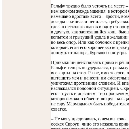
Ральфу трудно было устоять на месте –
нем ключом жажда мщения, в которой
намешано вдосталь всего – ярости, во
досады – кипела и пенилась, требуя вы
сделал несколько шагов в одну сторону
в другую, как застоявшийся конь, бью
копытом и грызущий удила в желании 
во весь опор. Или как бочонок с крепк
который, если его хорошенько встряхн
лопнуть от напора, бурлящего внутри.
Привыкший действовать прямо и реши
Ральф и теперь не удержался, с размах
все карты на стол. Разве, вместо того, 
вытащить меч и нанести им смертельны
уничтожал противника словами. И вп
наслаждался подобной ситуацией. Скр
его – пусть и опасным – но простачком
которого можно обвести вокруг пальца,
не сэру Мармадьюку быть победителем
схватке.
– Не могу представить, о чем вы гово...
осекся Скроуп, лицо его исказила крив