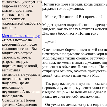
со злостью чувствуя, как
Потингтон шел впереди, когда скрипну
задрожал голос, а к
раздался голос Джоанны:
глазам подступила
соленая, готовая
– Мистер Потингтон! Вы приехали!
выплеснуться
жалостливой слабостью,
Мод, закрытая широкой спиной аренда
волна...»
увидела, как по холлу метнулся женски
Джоанна бросилась к Потингтону:
Моя любовь - мой друг
«Время похоже на
– Джон!
красочный сон после
галлюциногенов. Вы
С невнятным бормотанием лакей пос
видите его острые
исчезнуть в полумраке бокового корид
стрелки, которые,
Мод раздался тихий смешок Бертуччо, 
разрезая воздух,
застыла, не желая мешать Джоанне, и
порхают над головой,
утешения в объятиях Потингтона. Но т
выписывая
отпрянула от него, заметив присутстви
замысловатые узоры, и
людей, смятенно взглянула на Мод.
ничего не можете
поделать. Время
– Так рада вас видеть, кузина, – сказала
неуловимо и
неровный румянец смущения залил ее 
неумолимо. А вы лишь
бледное лицо. – Но почему вы одна? И
наблюдатель.
Ральф не счел для себя возможным...
Созерцатель. Немой
– Он уехал по делам, когда мы еще не 
зритель. Совершенно