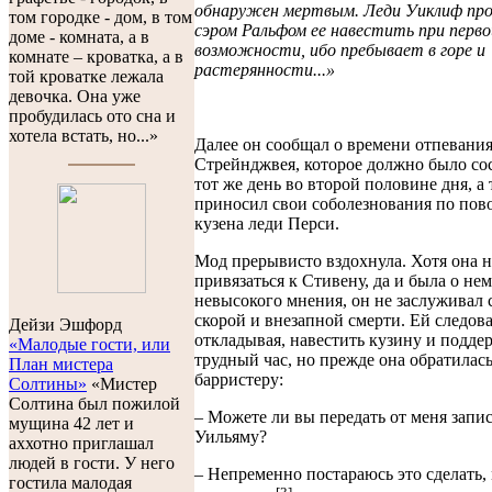
обнаружен мертвым. Леди Уиклиф про
том городке - дом, в том
сэром Ральфом ее навестить при перв
доме - комната, а в
возможности, ибо пребывает в горе и
комнате – кроватка, а в
растерянности...»
той кроватке лежала
девочка. Она уже
пробудилась ото сна и
хотела встать, но...»
Далее он сообщал о времени отпевани
Стрейнджвея, которое должно было сос
тот же день во второй половине дня, а
приносил свои соболезнования по пов
кузена леди Перси.
Мод прерывисто вздохнула. Хотя она н
привязаться к Стивену, да и была о нем
невысокого мнения, он не заслуживал 
скорой и внезапной смерти. Ей следова
Дейзи Эшфорд
откладывая, навестить кузину и поддер
«Малодые гости, или
трудный час, но прежде она обратилась
План мистера
барристеру:
Солтины»
«Мистер
Солтина был пожилой
– Можете ли вы передать от меня запис
мущина 42 лет и
Уильяму?
аххотно приглашал
людей в гости. У него
– Непременно постараюсь это сделать,
гостила малодая