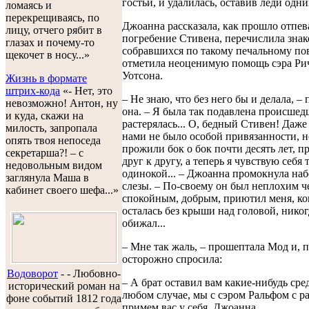
гостьи, и удалилась, оставив леди одни
ломаясь и
перекрещиваясь, по
Джоанна рассказала, как прошло отпев
лицу, отчего рябит в
погребение Стивена, перечислила зна
глазах и почему-то
собравшихся по такому печальному пов
щекочет в носу...»
отметила неоценимую помощь сэра Ри
Уотсона.
Жизнь в формате
штрих-кода
«- Нет, это
– Не знаю, что без него бы и делала, –
невозможно! Антон, ну
она. – Я была так подавлена происшед
и куда, скажи на
растерялась... О, бедный Стивен! Даже
милость, запропала
нами не было особой привязанности, 
опять твоя непоседа
прожили бок о бок почти десять лет, 
секретарша?! – с
друг к другу, а теперь я чувствую себя 
недовольным видом
одинокой... – Джоанна промокнула на
заглянула Маша в
слезы. – По-своему он был неплохим ч
кабинет своего шефа...»
спокойным, добрым, приютил меня, ког
осталась без крыши над головой, никог
обижал...
– Мне так жаль, – прошептала Мод и, 
осторожно спросила:
Водоворот
-
- Любовно-
– А брат оставил вам какие-нибудь сре
исторический роман на
любом случае, мы с сэром Ральфом с р
фоне событий 1812 года
примем вас у себя, Джоанна.