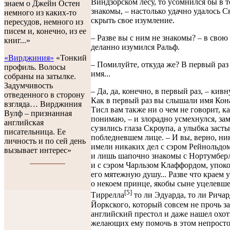
Виндзорском лесу, то усомнился бы в т
знаем о Джейн Остен
знакомы, – настолько удачно удалось 
немного из каких-то
скрыть свое изумление.
пересудов, немного из
писем и, конечно, из ее
– Разве вы с ним не знакомы? – в свою
книг...»
деланно изумился Ральф.
«Вирджиния»
«Тонкий
– Помилуйте, откуда же? В первый раз
профиль. Волосы
имя...
собраны на затылке.
Задумчивость
– Да, да, конечно, в первый раз, – кивн
отведенного в сторону
Как в первый раз вы слышали имя Кона
взгляда… Вирджиния
Тисл вам также ни о чем не говорит, ка
Вулф – признанная
понимаю, – и злорадно усмехнулся, зам
английская
сузились глаза Скроупа, а улыбка засты
писательница. Ее
побледневшем лице. – И вы, верно, ни
личность и по сей день
имели никаких дел с сэром Рейнольдо
вызывает интерес»
и лишь шапочно знакомы с Нортумберл
и с сэром Чарльзом Клаффордом, упок
его мятежную душу... Разве что краем
о некоем принце, якобы сыне уцелевше
[5]
Тиррелла
то ли Эдуарда, то ли Ричар
Йоркского, который совсем не прочь з
английский престол и даже нашел охот
желающих ему помочь в этом непростом