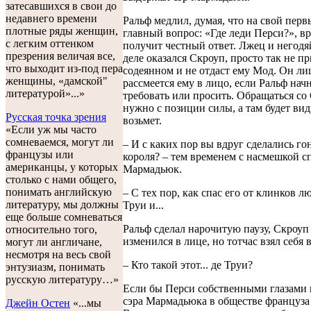
затесавшихся в свои до
недавнего времени
Ральф медлил, думая, что на свой перв
плотные ряды женщин,
главный вопрос: «Где леди Перси?», вр
с легким оттенком
получит честный ответ. Лжец и негодя
презрения величая все,
деле оказался Скроуп, просто так не пр
что выходит из-под пера
содеянном и не отдаст ему Мод. Он ли
женщины, «дамской"
рассмеется ему в лицо, если Ральф начн
литературой»...»
требовать или просить. Обращаться со
нужно с позиции силы, а там будет вид
Русская точка зрения
возьмет.
«Если уж мы часто
сомневаемся, могут ли
– И с каких пор вы вдруг сделались г
французы или
короля? – тем временем с насмешкой с
американцы, у которых
Мармадьюк.
столько с нами общего,
понимать английскую
– С тех пор, как спас его от клинков л
литературу, мы должны
Труи и...
еще больше сомневаться
Ральф сделал нарочитую паузу, Скроуп
относительно того,
изменился в лице, но тотчас взял себя 
могут ли англичане,
несмотря на весь свой
– Кто такой этот... де Труи?
энтузиазм, понимать
русскую литературу…»
Если бы Перси собственными глазами 
сэра Мармадьюка в обществе француза
Джейн Остен
«...мы