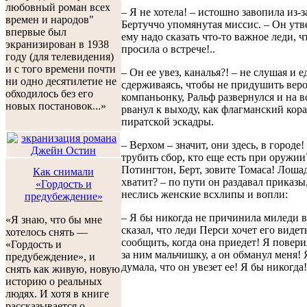
любовный роман всех
– Я не хотела! – истошно завопила из-
времен и народов"
Бертуччо упомянутая миссис. – Он утв
впервые был
ему надо сказать что-то важное леди, ч
экранизирован в 1938
просила о встрече!..
году (для телевидения)
и с того времени почти
– Он ее увез, каналья?! – не слушая и е
ни одно десятилетие не
сдерживаясь, чтобы не придушить ве
обходилось без его
компаньонку, Ральф развернулся и на в
новых постановок...»
рванул к выходу, как флагманский кор
пиратской эскадры.
– Верхом – значит, они здесь, в городе!
трубить сбор, кто еще есть при оружии
Потингтон, Берт, зовите Томаса! Лоша
Как снимали
хватит? – по пути он раздавал приказы,
«Гордость и
неслись женские всхлипы и вопли:
предубеждение»
– Я бы никогда не причинила миледи в
«Я знаю, что бы мне
сказал, что леди Перси хочет его видет
хотелось снять —
сообщить, когда она приедет! Я повери
«Гордость и
за ним мальчишку, а он обманул меня! 
предубеждение», и
думала, что он увезет ее! Я бы никогда!
снять как живую, новую
историю о реальных
людях. И хотя в книге
рассказывается о