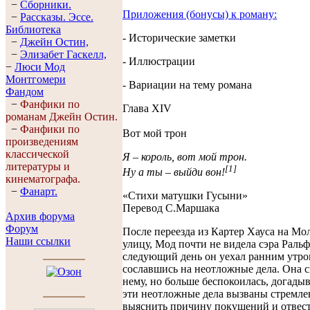
−
Сборники.
Приложения (бонусы) к роману:
−
Рассказы. Эссe.
Библиотека
- Исторические заметки
−
Джейн Остин,
−
Элизабет Гaскелл,
- Иллюстрации
−
Люси Мод
Монтгомери
- Вариации на тему романа
Фандом
−
Фанфики по
Глава XIV
романам Джейн Остин.
−
Фанфики по
Вот мой трон
произведениям
классической
Я – король, вот мой трон.
литературы и
[1]
Ну а ты – выйди вон!
кинематографа.
−
Фанарт.
«Стихи матушки Гусыни»
Перевод С.Маршака
Архив форума
Форум
После переезда из Картер Хауса на М
Наши ссылки
улицу, Мод почти не видела сэра Ральф
следующий день он уехал ранним утро
сославшись на неотложные дела. Она с
нему, но больше беспокоилась, догадыв
эти неотложные дела вызваны стремл
выяснить причину покушений и отвест