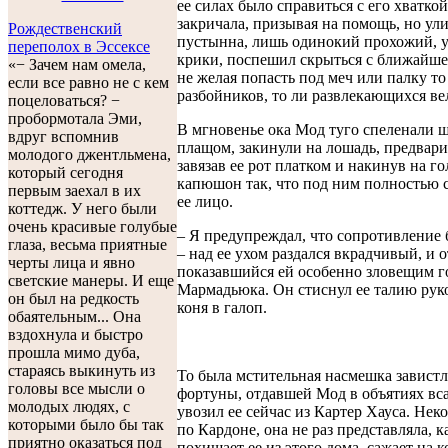
ее силах было справиться с его хватко
закричала, призывая на помощь, но ул
Рождественский
пустынна, лишь одинокий прохожий, 
переполох в Эссексе
крики, поспешил скрыться с ближайше
«− Зачем нам омела,
не желая попасть под меч или палку то
если все равно не с кем
разбойников, то ли развлекающихся ве
поцеловаться? −
пробормотала Эми,
В мгновенье ока Мод туго спеленали 
вдруг вспомнив
плащом, закинули на лошадь, предвар
молодого джентльмена,
завязав ее рот платком и накинув на го
который сегодня
капюшон так, что под ним полностью 
первым заехал в их
ее лицо.
коттедж. У него были
очень красивые голубые
– Я предупреждал, что сопротивление 
глаза, весьма приятные
– над ее ухом раздался вкрадчивый, и 
черты лица и явно
показавшийся ей особенно зловещим г
светские манеры. И еще
Мармадьюка. Он стиснул ее талию рук
он был на редкость
коня в галоп.
обаятельным... Она
вздохнула и быстро
прошла мимо дуба,
стараясь выкинуть из
То была мстительная насмешка завист
головы все мысли о
фортуны, отдавшей Мод в объятиях вса
молодых людях, с
увозил ее сейчас из Картер Хауса. Неко
которыми было бы так
по Кардоне, она не раз представляла, к
приятно оказаться под
похищает ее из этого дома, сажает на к