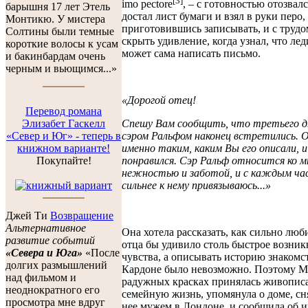
[3]
imo pectore
, – с готовностью отозвал
барышня 17 лет Этель
достал лист бумаги и взял в руки перо,
Монтикю. У мистера
приготовившись записывать, и с трудо
Солтины были темные
скрыть удивление, когда узнал, что ле
короткие волосы к усам
может сама написать письмо.
и бакинбардам очень
черным и вьющимся...»
«Дорогой отец!
Перевод романа
Спешу Вам сообщить, что третьего д
Элизабет Гаскелл
сэром Ральфом наконец встретились. О
«Север и Юг» - теперь в
именно таким, каким Вы его описали, и
книжном варианте!
понравился. Сэр Ральф относится ко м
Покупайте!
нежностью и заботой, и с каждым час
сильнее к нему привязываюсь...»
Джей Ти
Возвращение
Альтернативное
Она хотела рассказать, как сильно люб
развитие событий
отца бы удивило столь быстрое возник
«Севера и Юга»
«После
чувства, а описывать историю знакомст
долгих размышлений
Кардоне было невозможно. Поэтому М
над фильмом и
радужных красках принялась живопис
неоднократного его
семейную жизнь, упомянула о доме, сн
просмотра мне вдруг
нее мужем в Лондоне, и сообщила об и