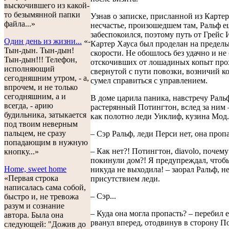
выскочившего из какой-
то безымянной папки
Узнав о записке, присланной из Картер
файла...»
несчастье, произошедшем там, Ральф е
забеспокоился, поэтому путь от Грейс 
Один день из жизни...
«-
Картер Хауса был проделан на предел
Тын-дын. Тын-дын!
скорости. Не обошлось без удачно и не
Тын-дын!!! Телефон,
отскочивших от лошадиных копыт про
исполняющий
свернутой с пути повозки, возничий к
сегодняшним утром, - а,
сумел справиться с управлением.
впрочем, и не только
сегодняшним, а и
В доме царила паника, навстречу Рал
всегда, - арию
растерянный Потингтон, вслед за ним 
будильника, затыкается
как полотно леди Уиклиф, кузина Мод.
под твоим неверным
пальцем, не сразу
– Сэр Ральф, леди Перси нет, она пропа
попадающим в нужную
– Как нет?! Потингтон, diavolo, почем
кнопку...»
покинули дом?! Я предупреждал, чтоб
Home, sweet home
никуда не выходила! – заорал Ральф, не
«Первая строка
присутствием леди.
написалась сама собой,
– Сэр...
быстро и, не тревожа
разум и сознание
– Куда она могла пропасть? – перебил 
автора. Была она
рванул вперед, отодвинув в сторону П
следующей: "Дожив до