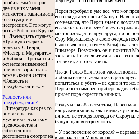
леди Вуд – его собственная жена.
необитаемый остров,
две из них у меня
Перси перебрал в уме все, что мог пре
меняются в зависимости
его осведомленности Скроуп. Наверняк
от ситуации и
сомневался, что Перси знает о домогат
настроения. Это могут
его жене, и о том, что Скроуп скрывал
быть «Робинзон Крузо»
местонахождение друг друга, но не бол
и «Двенадцать стульев»,
Сэру Мармадьюку в свою очередь нео
«Три мушкетера» и
было выяснить, почему Ральф оказался
новеллы О'Генри,
Виндзоре. Возможно, он и похитил Мо
«Мастер и Маргарита»
заставить Перси явиться и рассказать о
и Библия... Третья книга
тот знает, а потом убить.
остается неизменной
при всех вариантах -
Что ж, Ральф был готов удовлетворить
роман Джейн Остин
любопытство и желание старого друга
«Гордость и
попытаться и убить – не одно и то же,
предубеждение»...»
Перси был намерен приберечь для себя,
придет пора скрестить клинки.
Ревность или
предубеждение?
Раздумывая обо всем этом, Перси молча
«Литература как раз то
напружинившись, как тетива, чуть пок
ристалище, где
пятках, не отводя взгляда от Скроупа, 
мужчины с чувством
бушующую внутри ярость.
превосходства и
собственного
– У вас послание от короля? – первым 
достоинства смотрят на
выдержал сэр Мармадьюк.