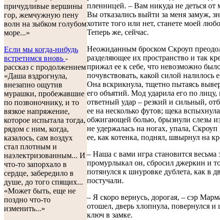
пленницей. – Вам никуда не деться от 
причудливые вершины
Вы отказались выйти за меня замуж, зн
гор, жемчужную пену
хотите того или нет, станете моей люб
волн на зыбком голубом
Теперь же, сейчас.
море...»
Неожиданным броском Скроуп преодо
Если мы когда-нибудь
разделяющее их пространство и так кр
встретимся вновь
-
прижал ее к себе, что невозможно был
рассказ с продолжением
почувствовать, какой силой налилось е
«Даша вздрогнула,
Она вскрикнула, тщетно пытаясь вывер
внезапно ощутив
его объятий. Мод ударила его по лицу,
мурашки, пробежавшие
ответный удар – резкий и сильный, о
по позвоночнику, и то
ее на несколько футов; щека вспыхнула
вязкое напряжение,
обжигающей болью, брызнули слезы из
которое испытала тогда,
не удержалась на ногах, упала, Скроуп
рядом с ним, когда,
ее, как котенка, поднял, швырнул на кр
казалось, сам воздух
стал плотным и
– Наша с вами игра становится весьма 
наэлектризованным... И
промурлыкал он, сбросил джеркин и т
что-то запорхало в
потянулся к шнуровке дублета, как в д
сердце, забередило в
постучали.
душе, до того спящих...
«Может быть, еще не
– Я скоро вернусь, дорогая, – сэр Мар
поздно что-то
отошел, дверь хлопнула, повернулся и
изменить...»
ключ в замке.