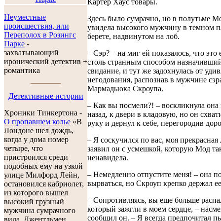
Картер Хаус товары.
Неуместные
Здесь было сумрачно, но в полутьме М
происшествия, или
увидела высокого мужчину в темном п
Переполох в Розингс
берете, надвинутом на лоб.
Парке
-
захватывающий
– Сэр? – на миг ей показалось, что это 
иронический детектив +
столь странным способом назначивший
романтика
свидание, и тут же задохнулась от уди
негодования, распознав в мужчине сэр
Мармадьюка Скроупа.
Детективные истории
– Как вы посмели?! – воскликнула она
Хроники Тинкертона -
назад, к двери в кладовую, но он схвати
O пропавшем колье
«В
руку и дернул к себе, перегородив доро
Лондоне шел дождь,
когда у дома номер
– Я соскучился по вас, моя прекрасная 
четыре, что
заявил он с усмешкой, которую Мод та
пристроился среди
ненавидела.
подобных ему на узкой
– Немедленно отпустите меня! – она п
улице Милфорд Лейн,
вырваться, но Скроуп крепко держал ее
остановился кабриолет,
из которого вышел
– Сопротивляясь, вы еще больше распа
высокий грузный
который зажгли в моем сердце, – насм
мужчина сумрачного
сообщил он. – Я всегда предпочитал п
вида. Джентльмен