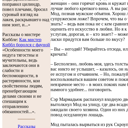
женщин – они горячат кровь и кружат 
поправил цилиндр,
лучше любого крепкого вина. А вы рас
повел плечами, бросил
Мод, познав мужские объятия. Хорош 
суровый взгляд на
супружеском ложе? Впрочем, что вы о
лакея, раскрывшего над
знать? – ведь вам пока не с кем сравнит
ним зонт, и...»
оценить его искусство в любви. Но я 
услугам, дорогая, и – кто знает? – мож
Рассказы о мистере
ласки придутся вам больше по вкусу?
Киббле:
Как мистер
Киббл боролся с фауной
– Вы – негодяй! Убирайтесь отсюда, ил
«Особенности моего
кричать!
недуга тягостны и
мучительны, ведь
– Бесполезно, любовь моя, здесь толст
заключаются они в
вас никто не услышит, – казалось, он 
слабости и
ее испугом и отчаянием. – Но, пожалуй
беспомощности, в
воспользоваться вашим советом и поки
растерянности, кои
невзрачное место – в моих покоях нам 
свойственны людям,
намного удобнее... поговорить.
пренебрегающим
делами своими и не
Сэр Мармадьюк распахнул входную дв
спешащим к
вытолкнул Мод на улицу, где два всад
отправлению
ожидали своего хозяина. Один из них 
обязанностей...».
повод оседланную лошадь.
Мод пыталась вырваться из рук Скроуп
Рассказы