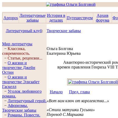
Литературные
История в
Архив
Apropos
Путешествуем
Фо
забавы
деталях
форума
Литературный клуб
:
Творческие забавы
Мир литературы
−
Классика,
Ольга Болгова
современность.
Екатерина Юрьева
−
Статьи, рецензии...
Авантюрно-исторический ро
−
О жизни и
времен правления Генриха VIII 
творчестве Джейн
Остин
−
О жизни и
творчестве Элизабет
Гaскелл
−
Уголок любовного
Начало
Пред. глава
романа.
−
Литературный герой.
«Вот вам ключ от королевства...»
−
Афоризмы.
«Стихи матушки Гусыни»
Творческие забавы
Перевод С.Маршака
−
Романы. Повести.