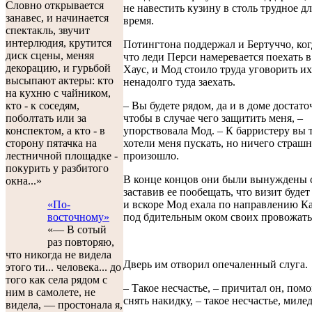
Словно открывается
не навестить кузину в столь трудное дл
занавес, и начинается
время.
спектакль, звучит
интерлюдия, крутится
Потингтона поддержал и Бертуччо, ког
диск сцены, меняя
что леди Перси намеревается поехать в
декорацию, и гурьбой
Хаус, и Мод стоило труда уговорить их
высыпают актеры: кто
ненадолго туда заехать.
на кухню с чайником,
– Вы будете рядом, да и в доме достато
кто - к соседям,
чтобы в случае чего защитить меня, –
поболтать или за
упорствовала Мод. – К барристеру вы 
конспектом, а кто - в
хотели меня пускать, но ничего страшн
сторону пятачка на
произошло.
лестничной площадке -
покурить у разбитого
В конце концов они были вынуждены с
окна...»
заставив ее пообещать, что визит будет
и вскоре Мод ехала по направлению К
«По-
под бдительным оком своих провожат
восточному»
«— В сотый
раз повторяю,
что никогда не видела
Дверь им отворил опечаленный слуга.
этого ти... человека... до
того как села рядом с
– Такое несчастье, – причитал он, пом
ним в самолете, не
снять накидку, – такое несчастье, миле
видела, — простонала я,