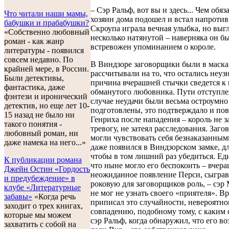
– Сэр Ральф, вот вы и здесь... Чем обяз
Что читали наши мамы,
хозяин дома подошел и встал напротив
бабушки и прабабушки?
Скроупа играла вечная улыбка, но выг
«Собственно любовный
несколько натянутой – наверняка он б
роман - как жанр
встревожен упоминанием о короле.
литературы - появился
совсем недавно. По
В Виндзоре заговорщики были в маска
крайней мере, в России.
рассчитывали на то, что остались неуз
Были детективы,
причина вчерашней стычки сведется к
фантастика, даже
обманутого любовника. Пути отступле
фэнтези и иронический
случае неудачи были весьма остроумно
детектив, но еще лет 10-
подготовлены, это подтверждало и по
15 назад не было ни
Генриха после нападения – король не з
такого понятия -
тревогу, не затеял расследования. Заг
любовный роман, ни
могли чувствовать себя безнаказанным
даже намека на него...»
даже появился в Виндзорском замке, дл
чтобы в том лишний раз убедиться. Ед
К публикации романа
что ныне могло его беспокоить – вчер
Джейн Остин «Гордость
неожиданное появление Перси, сыграв
и предубеждение» в
роковую для заговорщиков роль, – сэ
клубе «Литературные
не мог не узнать своего «приятеля». Вр
забавы»
«Когда речь
приписал это случайности, невероятн
заходит о трех книгах,
совпадению, подобному тому, с каким 
которые мы можем
сэр Ральф, когда обнаружил, что его в
захватить с собой на