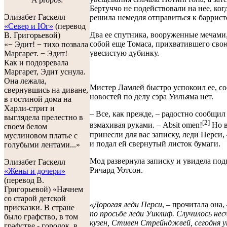
Бертуччо не подействовали на нее, ког
Элизабет Гаскелл
решила немедля отправиться к баррист
«Север и Юг»
(перевод
Два ее спутника, вооруженные мечами,
В. Григорьевой)
собой еще Томаса, прихватившего сво
«− Эдит! − тихо позвала
увесистую дубинку.
Маргарет. − Эдит!
Как и подозревала
Маргарет, Эдит уснула.
Она лежала,
Мистер Ламлей быстро успокоил ее, со
свернувшись на диване,
новостей по делу сэра Уильяма нет.
в гостиной дома на
Харли-стрит и
– Все, как прежде, – радостно сообщил
выглядела прелестно в
[2]
взмахивая руками. – Absit omen!
Но в
своем белом
принесли для вас записку, леди Перси, 
муслиновом платье с
и подал ей свернутый листок бумаги.
голубыми лентами...»
Мод развернула записку и увидела под
Элизабет Гаскелл
Ричард Уотсон.
«Жены и дочери»
(перевод В.
Григорьевой) «Начнем
со старой детской
«Дорогая леди Перси
, – прочитала она,
присказки. В стране
по просьбе леди Уиклиф. Случилось не
было графство, в том
кузен, Стивен Стрейнджвей, сегодня 
графстве - городок, в