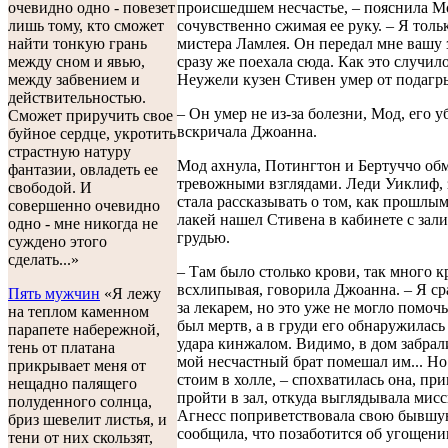
происшедшем несчастье, – пояснила М
очевидно одно - повезет
сочувственно сжимая ее руку. – Я тольк
лишь тому, кто сможет
мистера Ламлея. Он передал мне вашу з
найти тонкую грань
сразу же поехала сюда. Как это случил
между сном и явью,
Неужели кузен Стивен умер от подагр
между забвением и
действительностью.
– Он умер не из-за болезни, Мод, его у
Сможет приручить свое
вскричала Джоанна.
буйное сердце, укротить
страстную натуру
Мод ахнула, Потингтон и Бертуччо об
фантазии, овладеть ее
тревожными взглядами. Леди Уиклиф, 
свободой. И
стала рассказывать о том, как прошлы
совершенно очевидно
лакей нашел Стивена в кабинете с зал
одно - мне никогда не
грудью.
суждено этого
сделать...»
– Там было столько крови, так много к
всхлипывая, говорила Джоанна. – Я ср
Пять мужчин
«Я лежу
за лекарем, но это уже не могло помочь
на теплом каменном
был мертв, а в груди его обнаружилась
парапете набережной,
удара кинжалом. Видимо, в дом забрал
тень от платана
мой несчастный брат помешал им... Но
прикрывает меня от
стоим в холле, – спохватилась она, пр
нещадно палящего
пройти в зал, откуда выглядывала мис
полуденного солнца,
Агнесс поприветствовала свою бывшую
бриз шевелит листья, и
сообщила, что позаботится об угощени
тени от них скользят,