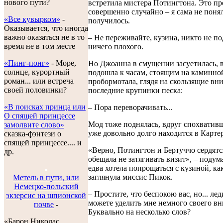
нового пути?
встретила мистера Потингтона. Это п
совершенно случайно – я сама не понял
«Все кувырком»
-
получилось.
Оказывается, что иногда
важно оказаться не в то
– Не переживайте, кузина, никто не п
время не в том месте
ничего плохого.
«Пинг-понг»
- Море,
Но Джоанна в смущении засуетилась, 
солнце, курортный
подошла к часам, стоящим на каминно
роман... или встреча
пробормотала, глядя на скользящие вни
своей половинки?
последние крупинки песка:
«В поисках принца или
– Пора переворачивать...
О спящей принцессе
Мод тоже поднялась, вдруг спохвативш
замолвите слово»
уже довольно долго находится в Картер
сказка-фэнтези о
спящей принцессе.... и
«Верно, Потингтон и Бертуччо сердятся
др.
обещала не затягивать визит», – подум
едва хотела попрощаться с кузиной, как
заглянула миссис Пикок.
Метель в пути, или
Немецко-польский
– Простите, что беспокою вас, но... ле
экзерсис на шпионской
можете уделить мне немного своего в
почве
-
Буквально на несколько слов?
«Барон Николас