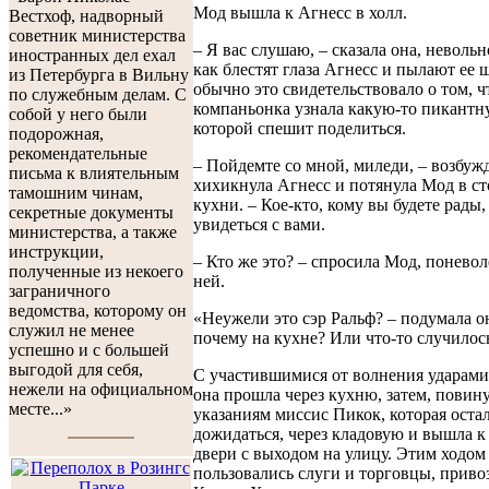
Мод вышла к Агнесс в холл.
Вестхоф, надворный
советник министерства
– Я вас слушаю, – сказала она, невольн
иностранных дел ехал
как блестят глаза Агнесс и пылают ее 
из Петербурга в Вильну
обычно это свидетельствовало о том, ч
по служебным делам. С
компаньонка узнала какую-то пикантн
собой у него были
которой спешит поделиться.
подорожная,
рекомендательные
– Пойдемте со мной, миледи, – возбуж
письма к влиятельным
хихикнула Агнесс и потянула Мод в с
тамошним чинам,
кухни. – Кое-кто, кому вы будете рады,
секретные документы
увидеться с вами.
министерства, а также
инструкции,
– Кто же это? – спросила Мод, поневол
полученные из некоего
ней.
заграничного
ведомства, которому он
«Неужели это сэр Ральф? – подумала о
служил не менее
почему на кухне? Или что-то случилос
успешно и с большей
выгодой для себя,
С участившимися от волнения ударами
нежели на официальном
она прошла через кухню, затем, повин
месте...»
указаниям миссис Пикок, которая остал
дожидаться, через кладовую и вышла к
двери с выходом на улицу. Этим ходо
пользовались слуги и торговцы, приво