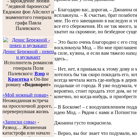
- зарождение любви
"ледяной баронессы"
– Благодарю вас, дорогая, – Джоанна о
Евдокии фон Айслихт и
всплакнула. – К счастью, брат позабот
знаменитого генерала
мне. По его завещанию я наследую и эт
графа Павла
все его сбережения. Их не так много, з
Палевского.
хватит на скромное, но безбедное суще
– Это было очень благородно с его сто
воскликнула Мод. – Но мое приглашени
Денис Бережной - певец
в силе, кузина, и если вам тяжело нахо
и музыкант
здесь...
Исполнитель романсов
генерала Поля
– Нет, нет, я привыкла к этому дому и 
Палевского:
Взор
и
хотелось бы так скоро покидать его, хот
Красотка
к On-line
всегда мечтала жить где-нибудь в дерев
роману
«Водоворот»
подальше от города. Я уже подумала, ч
вероятно, стоит продать этот дом, не т
«Мой нежный повар»
-
конечно, но когда-нибудь, и приобрести
Неожиданная встреча
на проселочной дороге,
– В Боскоме! – с воодушевлением подд
перевернувшая жизнь
идею Мод. – Рядом с нами и Потингто
«Записки совы»
-
Джоанна густо покраснела.
Развод… Жизненная
катастрофа или начало
– Верно, вы бог знает что подумали, когд