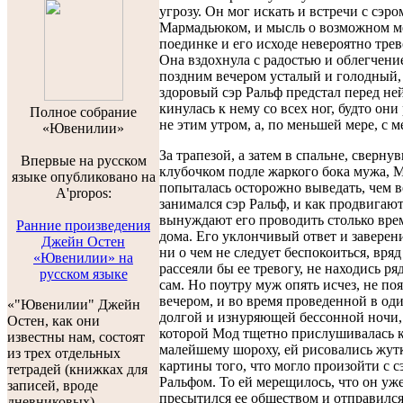
угрозу. Он мог искать и встречи с сэро
Мармадьюком, и мысль о возможном 
поединке и его исходе невероятно тре
Она вздохнула с радостью и облегчение
поздним вечером усталый и голодный,
здоровый сэр Ральф предстал перед ней
кинулась к нему со всех ног, будто они
Полноe собраниe
не этим утром, а, по меньшей мере, с м
«Ювенилии»
За трапезой, а затем в спальне, сверну
Впервые на русском
клубочком подле жаркого бока мужа, 
языке опубликовано на
попыталась осторожно выведать, чем в
A'propos:
занимался сэр Ральф, и как продвигают
вынуждают его проводить столько вре
Ранние произведения
дома. Его уклончивый ответ и заверени
Джейн Остен
ни о чем не следует беспокоиться, вряд
«Ювенилии» на
рассеяли бы ее тревогу, не находись ря
русском языке
сам. Но поутру муж опять исчез, не по
вечером, и во время проведенной в од
«"Ювенилии" Джейн
долгой и изнуряющей бессонной ночи,
Остен, как они
которой Мод тщетно прислушивалась 
известны нам, состоят
малейшему шороху, ей рисовались жут
из трех отдельных
картины того, что могло произойти с с
тетрадей (книжках для
Ральфом. То ей мерещилось, что он уж
записей, вроде
пресытился ее обществом и отправился
дневниковых).