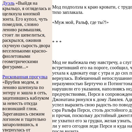
Дуэль
«Выйдя на
Мод подползла к краю кровати, с трудо
крыльцо, я огляделась и
тихо заплакала.
щелкнула кнопкой
зонта. Его купол, чуть
«Муж мой, Ральф, где ты?!»
помедлив, словно
лениво размышляя,
стоит ли шевелиться,
раскрылся, оживив
* * *
скучную сырость двора
веселенькими красно-
фиолетовыми
геометрическими
Мод не выбежала ему навстречу, а слуг
фигурами...»
встретивший его на пороге, сообщил, 
уехала к адвокату еще с утра и до сих 
Рискованная прогулка
вернулась. Взбешенный непослушание
«Врубив модем, я
неразумностью Бертуччо и Потингтона
лениво шлепнула по
нарушили его указания, наполняясь н
энтеру и зашла в сеть,
предчувствиями, Перси в сопровожде
зацепившись каблуком
Джонатана ринулся к дому Ламлея. Ад
за невесть откуда
успел выразить свою радость по повод
возникший глюк.
сэра Ральфа Перси, столь достойного 
Зарегавшись свежим
и прочая, поскольку достойный джент
логином и тщательно
не ухватил его за грудки, желая узнать
запаролившись, я
ли у него сегодня леди Перси и куда н
увернулась от
после визита.