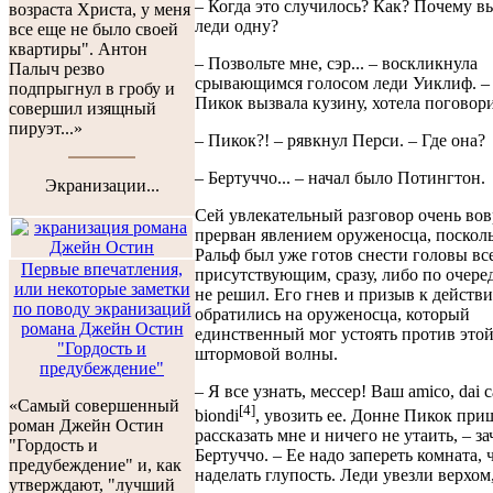
– Когда это случилось? Как? Почему в
возраста Христа, у меня
леди одну?
все еще не было своей
квартиры". Антон
– Позвольте мне, сэр... – воскликнула
Палыч резво
срывающимся голосом леди Уиклиф. –
подпрыгнул в гробу и
Пикок вызвала кузину, хотела поговори
совершил изящный
пируэт...»
– Пикок?! – рявкнул Перси. – Где она?
– Бертуччо... – начал было Потингтон.
Экранизации...
Сей увлекательный разговор очень во
прерван явлением оруженосца, посколь
Ральф был уже готов снести головы вс
Первые впечатления,
присутствующим, сразу, либо по очере
или некоторые заметки
не решил. Его гнев и призыв к действ
по поводу экранизаций
обратились на оруженосца, который
романа Джейн Остин
единственный мог устоять против это
"Гордость и
штормовой волны.
предубеждение"
– Я все узнать, мессер! Ваш amico, dai ca
«Самый совершенный
[4]
biondi
, увозить ее. Донне Пикок при
роман Джейн Остин
рассказать мне и ничего не утаить, – з
"Гордость и
Бертуччо. – Ее надо запереть комната, 
предубеждение" и, как
наделать глупость. Леди увезли верхом,
утверждают, "лучший