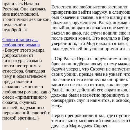
нравилась Наташа
Естественное любопытство заставило
Ростова. Она казалась
привратника выйти наружу, в следую
мне взбалмошной,
был схвачен и связан, а в его шапку и 
эгоистичной девчонкой,
облачился оруженосец. Ральф, дождавш
недалекой и
новый «привратник» занял свое место 
недоброй...»
въехал во двор, где слуги водили еще
после скачки коней. Это вселило в Пер
Слово в защиту ...
уверенность, что Мод находится здесь,
любовного романа
надежду, что ей не успели причинить в
«Вокруг этого жанра
доброхотами от
– Сэр Ральф Перси с поручением от кор
литературы создана
бросил он подбежавшему к нему мажо
почти нестерпимая
будучи уверен, что Скроуп не напустит
атмосфера, благодаря
своих убийц, прежде чем не узнает, что
чему в обывательском
послание от его величества он привез. 
представлении
зависело не только от того, как поведе
сложилось мнение о
Ральф, но от действий его соратников,
любовном романе, как о
должны были незаметно проникнуть в 
смеси «примитивного
обезвредить слуг и наймитов, и освобо
сюжета, скудных
жену.
мыслей, надуманных
переживаний, слюней и
Перси препроводили в зал, где спустя 
плохой эротики...»
томительных мгновений появился его
друг сэр Мармадьюк Скроуп.