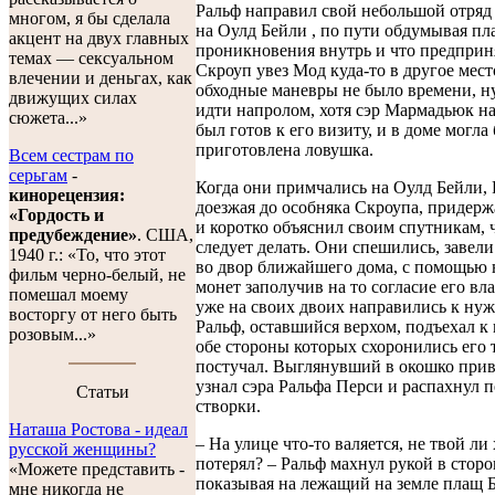
Ральф направил свой небольшой отряд
многом, я бы сделала
на Оулд Бейли , по пути обдумывая пл
акцент на двух главных
проникновения внутрь и что предприня
темах — сексуальном
Скроуп увез Мод куда-то в другое мест
влечении и деньгах, как
обходные маневры не было времени, 
движущих силах
идти напролом, хотя сэр Мармадьюк н
сюжета...»
был готов к его визиту, и в доме могла
приготовлена ловушка.
Всем сестрам по
серьгам
-
Когда они примчались на Оулд Бейли, 
кинорецензия:
доезжая до особняка Скроупа, придер
«Гордость и
и коротко объяснил своим спутникам, 
предубеждение»
. США,
следует делать. Они спешились, завел
1940 г.: «То, что этот
во двор ближайшего дома, с помощью 
фильм черно-белый, не
монет заполучив на то согласие его вла
помешал моему
уже на своих двоих направились к нуж
восторгу от него быть
Ральф, оставшийся верхом, подъехал к 
розовым...»
обе стороны которых схоронились его 
постучал. Выглянувший в окошко при
узнал сэра Ральфа Перси и распахнул 
Cтатьи
створки.
Наташа Ростова - идеал
– На улице что-то валяется, не твой ли
русской женщины?
потерял? – Ральф махнул рукой в сторо
«Можете представить -
показывая на лежащий на земле плащ Б
мне никогда не