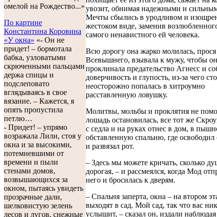
омелой на Рождество...»
увозит, обнимая надежными и сильны
Мечты сбылись в уродливом и изощре
По картине
жестоком виде, заменив возлюбленног
Константина Коровина
самого ненавистного ей человека.
«У окна»
«- Он не
придет! – бормотала
Всю дорогу она жарко молилась, прос
бабка, узловатыми
Всевышнего, взывала к мужу, чтобы он 
скрюченными пальцами
проклинала предательство Агнесс и с
держа спицы и
доверчивость и глупость, из-за чего ст
подслеповато
неосторожно попалась в хитроумно
вглядываясь в свое
расставленную ловушку.
вязание. – Кажется, я
опять пропустила
Молитвы, мольбы и проклятия не помо
петлю…
лошадь остановилась, все тот же Скро
- Придет! – упрямо
с седла и на руках отнес в дом, в пышн
возражала Лили, стоя у
обставленную спальню, где освободил 
окна и за высокими,
и развязал рот.
потемневшими от
времени и пыли
– Здесь мы можете кричать, сколько ду
стенами домов,
дорогая, – и рассмеялся, когда Мод отп
возвышающихся за
него и бросилась к дверям.
окном, пытаясь увидеть
– Спальня заперта, окна – на втором эт
прозрачные дали,
выходят в сад. Мой сад, так что вас ни
шелковистую зелень
услышит, – сказал он, издали наблюдая
лесов и лугов, снежные