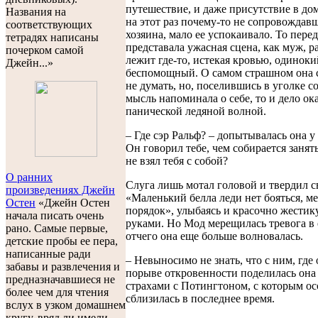
путешествие, и даже присутствие в до
Названия на
на этот раз почему-то не сопровождав
соответствующих
хозяина, мало ее успокаивало. То пере
тетрадях написаны
представала ужасная сцена, как муж, р
почерком самой
лежит где-то, истекая кровью, одиноки
Джейн...»
беспомощный. О самом страшном она 
не думать, но, поселившись в уголке со
мысль напоминала о себе, то и дело о
панической ледяной волной.
– Где сэр Ральф? – допытывалась она у
Он говорил тебе, чем собирается занят
не взял тебя с собой?
О ранних
Слуга лишь мотал головой и твердил с
произведениях Джейн
«Маленький белла леди нет бояться, м
Остен
«Джейн Остен
порядок», улыбаясь и красочно жестик
начала писать очень
руками. Но Мод мерещилась тревога в е
рано. Самые первые,
отчего она еще больше волновалась.
детские пробы ее пера,
написанные ради
– Невыносимо не знать, что с ним, где 
забавы и развлечения и
порыве откровенности поделилась она
предназначавшиеся не
страхами с Потингтоном, с которым о
более чем для чтения
сблизилась в последнее время.
вслух в узком домашнем
кругу, вряд ли имели