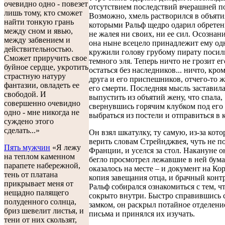
очевидно одно - повезет
отсутствием последствий вчерашней п
лишь тому, кто сможет
Возможно, хмель растворился в объяти
найти тонкую грань
которыми Ральф щедро одарил обретен
между сном и явью,
не жалея ни своих, ни ее сил. Осознани
между забвением и
она ныне всецело принадлежит ему од
действительностью.
кружили голову грубому пирату посил
Сможет приручить свое
темного эля. Теперь ничто не грозит ег
буйное сердце, укротить
остаться без наследников... ничто, кр
страстную натуру
друга и его приспешников, отчего-то
фантазии, овладеть ее
его смерти. Последняя мысль заставил
свободой. И
выпустить из объятий жену, что спала,
совершенно очевидно
свернувшись горячим клубком под его 
одно - мне никогда не
выбраться из постели и отправиться в 
суждено этого
сделать...»
Он взял шкатулку, ту самую, из-за кото
верить словам Стрейнджвея, чуть не п
Пять мужчин
«Я лежу
Франции, и уселся за стол. Накануне 
на теплом каменном
бегло просмотрел лежавшие в ней бума
парапете набережной,
оказалось на месте – и документ на Ко
тень от платана
копия завещания отца, и брачный контр
прикрывает меня от
Ральф собирался ознакомиться с тем, ч
нещадно палящего
сокрыто внутри. Быстро справившись 
полуденного солнца,
замком, он раскрыл потайное отделени
бриз шевелит листья, и
письма и принялся их изучать.
тени от них скользят,