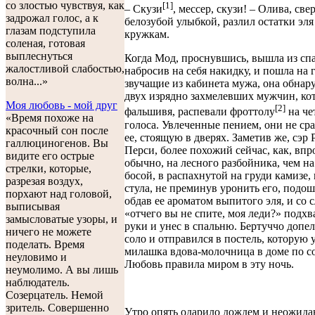
со злостью чувствуя, как
[1]
– Скузи
, мессер, скузи! – Олива, све
задрожал голос, а к
белозубой улыбкой, разлил остатки эля
глазам подступила
кружкам.
соленая, готовая
выплеснуться
Когда Мод, проснувшись, вышла из сп
жалостливой слабостью,
набросив на себя накидку, и пошла на 
волна...»
звучащие из кабинета мужа, она обнар
двух изрядно захмелевших мужчин, ко
Моя любовь - мой друг
[2]
фальшивя, распевали фроттолу
на че
«Время похоже на
голоса. Увлеченные пением, они не ср
красочный сон после
ее, стоящую в дверях. Заметив же, сэр 
галлюциногенов. Вы
Перси, более похожий сейчас, как, впр
видите его острые
обычно, на лесного разбойника, чем на
стрелки, которые,
босой, в распахнутой на груди камизе,
разрезая воздух,
стула, не преминув уронить его, подош
порхают над головой,
обдав ее ароматом выпитого эля, и со 
выписывая
«отчего вы не спите, моя леди?» подхв
замысловатые узоры, и
руки и унес в спальню. Бертуччо допе
ничего не можете
соло и отправился в постель, которую 
поделать. Время
милашка вдова-молочница в доме по со
неуловимо и
Любовь правила миром в эту ночь.
неумолимо. А вы лишь
наблюдатель.
Созерцатель. Немой
зритель. Совершенно
Утро опять одарило дождем и неожид