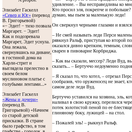
удивление. – Вы несправедливы ко мне
Кто просил эля, покрепче и побольше?
Элизабет Гаскелл
думаю, мы пьем за маленькую леди!
«Север и Юг»
(перевод
В. Григорьевой)
Он сверкнул черными глазами и взялся
«− Эдит! − тихо позвала
Маргарет. − Эдит!
– Не смей называть леди Перси малень
Как и подозревала
рявкнул Ральф, приступая ко второй п
Маргарет, Эдит уснула.
оказался дивно крепким, темным, слов
Она лежала,
сварен в пивоварне Корбриджа.
свернувшись на диване,
в гостиной дома на
– Как вы сказали, мессер? Леди Вуд, в
Харли-стрит и
сказать... – Бертуччо недоуменно подня
выглядела прелестно в
своем белом
– Я сказал то, что хотел, – отрезал Пер
муслиновом платье с
сообразив, что оруженосец не знает, кт
голубыми лентами...»
самом деле леди Вуд.
Элизабет Гаскелл
Бертуччо уставился на хозяина, эль, к
«Жены и дочери»
наливал в свою кружку, перелился чере
(перевод В.
потек золотистой пеной по ее блестящ
Григорьевой) «Начнем
глиняному боку, лужицей – на стол.
со старой детской
присказки. В стране
– Пожалей эль! – рыкнул Ральф.
было графство, в том
графстве - городок, в