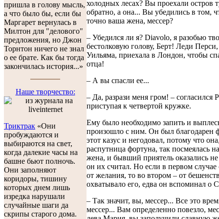
холодных лесах? Вы проехали остров т
пришла в голову мысль,
обратно, а она... Вы убедились в том, ч
а что было бы, если бы
точно ваша жена, мессер?
Маргарет вернулась в
Милтон для "делового"
– Убедился ли я? Diavolo, я разобью тв
предложения, но Джон
бестолковую голову, Берт! Леди Перси,
Торнтон ничего не знал
Уильяма, приехала в Лондон, чтобы сп
о ее брате. Как бы тогда
отца!
закончилась история...»
– А вы спасли ее...
Наше творчество:
– Да, разрази меня гром! – согласился 
приступая к четвертой кружке.
Ему было необходимо запить и выплесн
Триктрак
«Они
произошло с ним. Он был благодарен ф
пробуждаются и
этот казус и негодовал, потому что она
выбираются на свет,
распутница фортуна, так посмеялась н
когда далекие часы на
жена, и бывший приятель оказались не
башне бьют полночь.
он их считал. Но если в первом случае
Они заполняют
от желания, то во втором – от бешенств
коридоры, тишину
охватывало его, едва он вспоминал о С
которых днем лишь
изредка нарушали
– Так значит, вы, мессер... Все это врем
случайные шаги да
мессер... Вам определенно повезло, ме
скрипы старого дома.
дева Мария, вы заполучили славную же