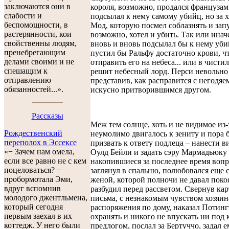
заключаются они в
короля, возможно, продался французам
слабости и
подсылал к нему самому убийц, но за
беспомощности, в
Мод, которую посмел соблазнять и запу
растерянности, кои
возможно, хотел и убить. Так или ина
свойственны людям,
вновь и вновь подсылал бы к нему уби
пренебрегающим
пустил бы Ральфу достаточно крови, ч
делами своими и не
отправить его на небеса... или в чисти
спешащим к
решит небесный лорд. Перси невольно 
отправлению
представив, как расправится с негодяем
обязанностей...».
искусно притворившимся другом.
Рассказы
Меж тем солнце, хоть и не видимое из-з
Рождественский
неумолимо двигалось к зениту и пора 
переполох в Эссексе
призвать к ответу подлеца – нанести в
«− Зачем нам омела,
Оулд Бейли и задать сэру Мармадьюку 
если все равно не с кем
накопившиеся за последнее время вопр
поцеловаться? −
заглянул в спальню, полюбовался еще 
пробормотала Эми,
женой, которой полночи не давал покоя
вдруг вспомнив
разбудил перед рассветом. Свернув кар
молодого джентльмена,
письма, с незнакомым чувством хозяин
который сегодня
распоряжения по дому, наказал Потин
первым заехал в их
охранять и никого не впускать ни под
коттедж. У него были
предлогом, послал за Бертуччо, задал