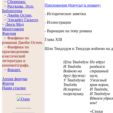
−
Сборники.
Приложения (бонусы) к роману:
−
Рассказы. Эссe.
Библиотека
- Исторические заметки
−
Джейн Остин,
−
Элизабет Гaскелл,
- Иллюстрации
−
Люси Мод
Монтгомери
- Вариации на тему романа
Фандом
−
Фанфики по
Глава XIII
романам Джейн Остин.
−
Фанфики по
Шли Твидлдум и Твидлди войною на д
произведениям
классической
литературы и
Шли Твидлдум
Но вдруг
кинематографа.
И Твидлди
раздался
−
Фанарт.
Войною на
страшный
друг дружку:
шум,
Архив форума
У Твидлдума
Ужасный
Форум
Твидлди
крик ворон,
Наши ссылки
Испортил
И Твидлди,
погремушку.
И Твидлдум
Вдвоем удрал
вон!
«Стихи