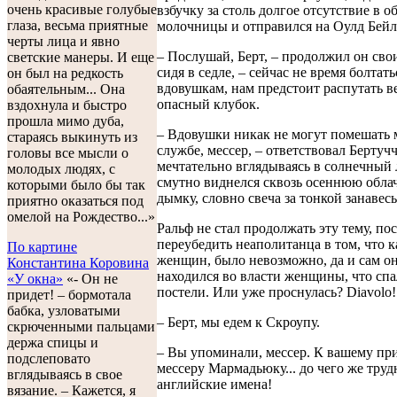
очень красивые голубые
взбучку за столь долгое отсутствие в о
глаза, весьма приятные
молочницы и отправился на Оулд Бейл
черты лица и явно
– Послушай, Берт, – продолжил он сво
светские манеры. И еще
сидя в седле, – сейчас не время болтать
он был на редкость
вдовушкам, нам предстоит распутать в
обаятельным... Она
опасный клубок.
вздохнула и быстро
прошла мимо дуба,
– Вдовушки никак не могут помешать 
стараясь выкинуть из
службе, мессер, – ответствовал Бертучч
головы все мысли о
мечтательно вглядываясь в солнечный 
молодых людях, с
смутно виднелся сквозь осеннюю обл
которыми было бы так
дымку, словно свеча за тонкой занавес
приятно оказаться под
омелой на Рождество...»
Ральф не стал продолжать эту тему, по
переубедить неаполитанца в том, что к
По картине
женщин, было невозможно, да и сам он
Константина Коровина
находился во власти женщины, что спа
«У окна»
«- Он не
постели. Или уже проснулась? Diavolo!
придет! – бормотала
бабка, узловатыми
– Берт, мы едем к Скроупу.
скрюченными пальцами
держа спицы и
– Вы упоминали, мессер. К вашему пр
подслеповато
мессеру Мармадьюку... до чего же тру
вглядываясь в свое
английские имена!
вязание. – Кажется, я