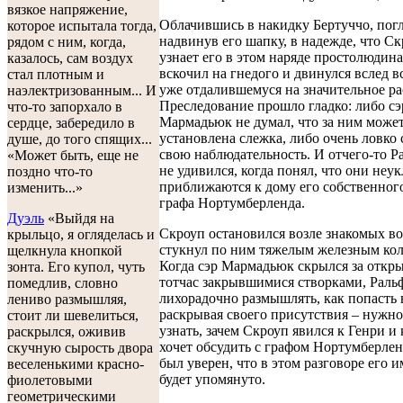
вязкое напряжение,
Облачившись в накидку Бертуччо, пог
которое испытала тогда,
надвинув его шапку, в надежде, что Ск
рядом с ним, когда,
узнает его в этом наряде простолюдина
казалось, сам воздух
вскочил на гнедого и двинулся вслед в
стал плотным и
уже отдалившемуся на значительное ра
наэлектризованным... И
Преследование прошло гладко: либо сэ
что-то запорхало в
Мармадьюк не думал, что за ним може
сердце, забередило в
установлена слежка, либо очень ловко
душе, до того спящих...
свою наблюдательность. И отчего-то Р
«Может быть, еще не
не удивился, когда понял, что они неу
поздно что-то
приближаются к дому его собственного
изменить...»
графа Нортумберленда.
Дуэль
«Выйдя на
Скроуп остановился возле знакомых во
крыльцо, я огляделась и
стукнул по ним тяжелым железным ко
щелкнула кнопкой
Когда сэр Мармадьюк скрылся за откр
зонта. Его купол, чуть
тотчас закрывшимися створками, Раль
помедлив, словно
лихорадочно размышлять, как попасть 
лениво размышляя,
раскрывая своего присутствия – нужн
стоит ли шевелиться,
узнать, зачем Скроуп явился к Генри и 
раскрылся, оживив
хочет обсудить с графом Нортумберлен
скучную сырость двора
был уверен, что в этом разговоре его и
веселенькими красно-
будет упомянуто.
фиолетовыми
геометрическими