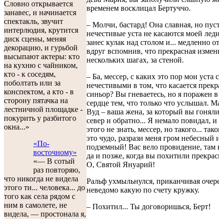
Словно открывается
временем восклицал Бертуччо.
занавес, и начинается
спектакль, звучит
– Молчи, бастард! Она славная, но пус
интерлюдия, крутится
нечестивые уста не касаются моей леди
диск сцены, меняя
занес кулак над столом и... медленно о
декорацию, и гурьбой
вдруг вспомнив, что прекрасная измен
высыпают актеры: кто
нескольких шагах, за стеной.
на кухню с чайником,
кто - к соседям,
– Ба, мессер, с каких это пор мои уста 
поболтать или за
нечестивыми в том, что касается прек
конспектом, а кто - в
синьор? Вы гневаетесь, но я поражен в
сторону пятачка на
сердце тем, что только что услышал. Ма
лестничной площадке -
Вуд – ваша жена, за который вы гоняли
покурить у разбитого
север и обратно... Я немало повидал, и
окна...»
этого не знать, мессер, но такого... тако
это чудо, разрази меня гром небесный 
«По-
подземный! Вас вело провидение, там 
восточному»
да и позже, когда вы похитили прекра
«— В сотый
О, Святой Януарий!
раз повторяю,
что никогда не видела
Ральф ухмыльнулся, приканчивая очер
этого ти... человека... до
неведомо какую по счету кружку.
того как села рядом с
ним в самолете, не
– Похитил... Ты договоришься, Берт!
видела, — простонала я,