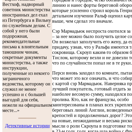
Вестхоф, надворный
линию и нанес форты береговой оборо
советник министерства
которые усиленно строил король Генри
иностранных дел ехал
детальном изучении Ральф оценил кар
из Петербурга в Вильну
выше, чем сделал это вначале.
по служебным делам. С
собой у него были
Сэр Мармадьюк неспроста охотился за 
подорожная,
– за нее можно было получить целое со
рекомендательные
Он возжелал заполучить его жену, да е
письма к влиятельным
придачу, узнав, что у Ральфа имеются 
тамошним чинам,
сокровища. Скроуп каким-то образом б
секретные документы
Тислом, которому везли и не довезли то
министерства, а также
что по случайности попал не в те руки.
инструкции,
Перси вновь заходил по комнате, пытая
полученные из некоего
что может это все означать, и что соби
заграничного
с картой сэр Мармадьюк. Наверняка пр
ведомства, которому он
лучший покупатель, готовый отдать за
служил не менее
наиболее весомую сумму, находился по
успешно и с большей
пролива. Кто, как не французы, особо
выгодой для себя,
заинтересованы в планах всех укрепл
нежели на официальном
береговых линий Англии, возведенных
месте...»
крепостей и продолженных дорог? Это
на новые, неожиданные и весьма риск
Детективные истории
мысли о роли Скроупа в подготовке то
в 23-м году, году, когда шла война с Ф