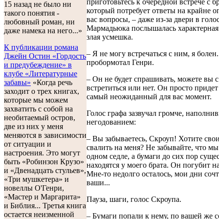
приготовьтесь к очередной встрече с б
15 назад не было ни
который потребует ответы на крайне о
такого понятия -
вас вопросы, – даже из-за двери в голо
любовный роман, ни
Мармадьюка послышалась характерная 
даже намека на него...»
злая усмешка.
К публикации романа
– Я не могу встречаться с ним, я болен..
Джейн Остин «Гордость
пробормотал Генри.
и предубеждение» в
клубе «Литературные
– Он не будет спрашивать, можете вы 
забавы»
«Когда речь
встретиться или нет. Он просто придет 
заходит о трех книгах,
самый неожиданный для вас момент.
которые мы можем
захватить с собой на
Голос графа зазвучал громче, наполни
необитаемый остров,
негодованием:
две из них у меня
меняются в зависимости
– Вы забываетесь, Скроуп! Хотите сво
от ситуации и
свалить на меня? Не забывайте, что мы
настроения. Это могут
одном седле, а бумаги до сих пор суще
быть «Робинзон Крузо»
находятся у моего брата. Он погубит на
и «Двенадцать стульев»,
Мне-то недолго осталось, мои дни соч
«Три мушкетера» и
ваши...
новеллы О'Генри,
«Мастер и Маргарита»
Пауза, шаги, голос Скроупа.
и Библия... Третья книга
остается неизменной
– Бумаги попали к нему, по вашей же 