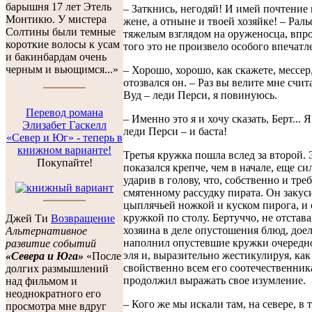
барышня 17 лет Этель
– Заткнись, негодяй! И имей почтение
Монтикю. У мистера
жене, а отныне и твоей хозяйке! – Рал
Солтины были темные
тяжелым взглядом на оруженосца, впро
короткие волосы к усам
того это не произвело особого впечатл
и бакинбардам очень
черным и вьющимся...»
– Хорошо, хорошо, как скажете, мессер
отозвался он. – Раз вы велите мне счит
Вуд – леди Перси, я повинуюсь.
Перевод романа
– Именно это я и хочу сказать, Берт... 
Элизабет Гаскелл
леди Перси – и баста!
«Север и Юг» - теперь в
книжном варианте!
Третья кружка пошла вслед за второй. 
Покупайте!
показался крепче, чем в начале, еще си
ударив в голову, что, собственно и тре
смятенному рассудку пирата. Он закус
цыплячьей ножкой и куском пирога, и 
кружкой по столу. Бертуччо, не отстав
Джей Ти
Возвращение
хозяина в деле опустошения блюд, дое
Альтернативное
наполнил опустевшие кружки очередн
развитие событий
эля и, выразительно жестикулируя, как
«Севера и Юга»
«После
свойственно всем его соотечественник
долгих размышлений
продолжил выражать свое изумление.
над фильмом и
неоднократного его
– Кого же мы искали там, на севере, в 
просмотра мне вдруг