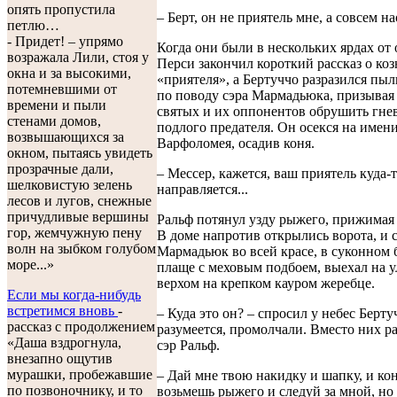
опять пропустила
– Берт, он не приятель мне, а совсем на
петлю…
- Придет! – упрямо
Когда они были в нескольких ярдах от 
возражала Лили, стоя у
Перси закончил короткий рассказ о коз
окна и за высокими,
«приятеля», а Бертуччо разразился пы
потемневшими от
по поводу сэра Мармадьюка, призывая
времени и пыли
святых и их оппонентов обрушить гнев
стенами домов,
подлого предателя. Он осекся на имени
возвышающихся за
Варфоломея, осадив коня.
окном, пытаясь увидеть
прозрачные дали,
– Мессер, кажется, ваш приятель куда-
шелковистую зелень
направляется...
лесов и лугов, снежные
причудливые вершины
Ральф потянул узду рыжего, прижимая е
гор, жемчужную пену
В доме напротив открылись ворота, и 
волн на зыбком голубом
Мармадьюк во всей красе, в суконном 
море...»
плаще с меховым подбоем, выехал на 
верхом на крепком кауром жеребце.
Если мы когда-нибудь
встретимся вновь
-
– Куда это он? – спросил у небес Берту
рассказ с продолжением
разумеется, промолчали. Вместо них р
«Даша вздрогнула,
сэр Ральф.
внезапно ощутив
мурашки, пробежавшие
– Дай мне твою накидку и шапку, и кон
по позвоночнику, и то
возьмешь рыжего и следуй за мной, но