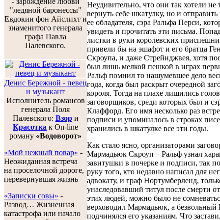
- зарождение любви
Неудивительно, что они так хотели не 
"ледяной баронессы"
вернуть себе шкатулку, но и отправить
Евдокии фон Айслихт и
ее обладателя, сэра Ральфа Перси, кот
знаменитого генерала
увидеть и прочитать эти письма. Попа
графа Павла
листки в руки королевских приспешни
Палевского.
привели бы на эшафот и его братца Ген
Скроупа, и даже Стрейнджвея, хотя по
был лишь мелкой пешкой в играх перв
Ральф помнил то нашумевшее дело вес
Денис Бережной - певец
года, когда был раскрыт очередной заг
и музыкант
короля. Тогда на плахе лишились голо
Исполнитель романсов
заговорщиков, среди которых был и сэ
генерала Поля
Клаффорд. Его имя несколько раз встре
Палевского:
Взор
и
подписи и упоминалось в строках писе
Красотка
к On-line
хранились в шкатулке все эти годы.
роману
«Водоворот»
Как стало ясно, организаторами загово
«Мой нежный повар»
-
Мармадьюк Скроуп – Ральф узнал хар
Неожиданная встреча
завитушки в почерке и подписи, так п
на проселочной дороге,
руку того, кто недавно написал для нег
перевернувшая жизнь
адвокату, и граф Нортумберленд, тольк
унаследовавший титул после смерти от
«Записки совы»
-
этих людей, можно было не сомневатьс
Развод… Жизненная
верховодил Мармадьюк, а безвольный
катастрофа или начало
подчинялся его указаниям. Что застав