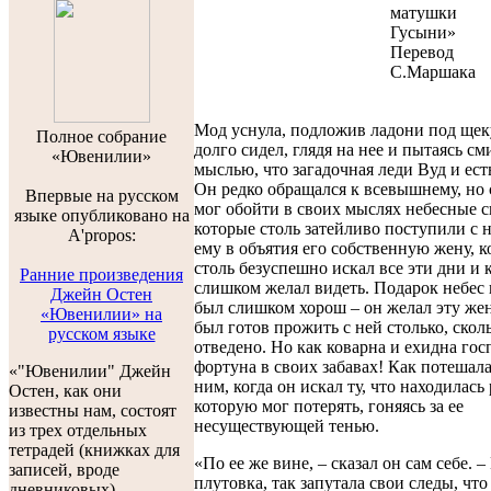
матушки
Гусыни»
Перевод
С.Маршака
Мод уснула, подложив ладони под щеку
Полноe собраниe
долго сидел, глядя на нее и пытаясь см
«Ювенилии»
мыслью, что загадочная леди Вуд и ест
Он редко обращался к всевышнему, но 
Впервые на русском
мог обойти в своих мыслях небесные с
языке опубликовано на
которые столь затейливо поступили с 
A'propos:
ему в объятия его собственную жену, 
столь безуспешно искал все эти дни и 
Ранние произведения
слишком желал видеть. Подарок небес 
Джейн Остен
был слишком хорош – он желал эту же
«Ювенилии» на
был готов прожить с ней столько, сколь
русском языке
отведено. Но как коварна и ехидна го
фортуна в своих забавах! Как потешала
«"Ювенилии" Джейн
ним, когда он искал ту, что находилась 
Остен, как они
которую мог потерять, гоняясь за ее
известны нам, состоят
несуществующей тенью.
из трех отдельных
тетрадей (книжках для
«По ее же вине, – сказал он сам себе. –
записей, вроде
плутовка, так запутала свои следы, что
дневниковых).