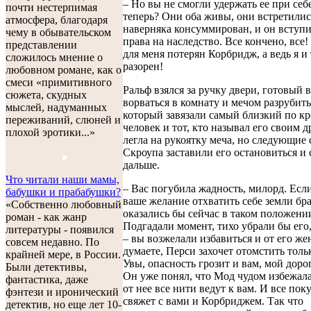
– Но вы не смогли удержать ее при себ
почти нестерпимая
теперь? Они оба живы, они встретилис
атмосфера, благодаря
наверняка консуммирован, и он вступи
чему в обывательском
права на наследство. Все кончено, все! 
представлении
для меня потерян Корбридж, а ведь я и
сложилось мнение о
разорен!
любовном романе, как о
смеси «примитивного
Ральф взялся за ручку двери, готовый в
сюжета, скудных
ворваться в комнату и мечом разрубить
мыслей, надуманных
который завязали самый близкий по к
переживаний, слюней и
человек и тот, кто называл его своим д
плохой эротики...»
легла на рукоятку меча, но следующие 
Скроупа заставили его остановиться и
дальше.
Что читали наши мамы,
– Вас погубила жадность, милорд. Есл
бабушки и прабабушки?
ваше желание отхватить себе земли бра
«Собственно любовный
оказались бы сейчас в таком положени
роман - как жанр
Подгадали момент, тихо убрали бы его,
литературы - появился
– вы возжелали избавиться и от его ж
совсем недавно. По
думаете, Перси захочет отомстить толь
крайней мере, в России.
Увы, опасность грозит и вам, мой дорог
Были детективы,
Он уже понял, что Мод чудом избежала
фантастика, даже
от нее все нити ведут к вам. И все по
фэнтези и иронический
свяжет с вами и Корбриджем. Так что
детектив, но еще лет 10-