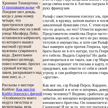
Хроники Тинкертона -
когда смена власти в Англии сыграла б
O пропавшем колье
«В
руку французам.
Лондоне шел дождь,
когда у дома номер
Ральф с ожесточением плеснул эль, п
четыре, что
слугой, в кружку, залпом выпил и пос
пристроился среди
заваленный бумагами стол. С этим ну
подобных ему на узкой
что-то делать, но что? Отнести королю
улице Милфорд Лейн,
Представители семейства Перси часто
остановился кабриолет,
против королей, из-за чего не раз лиша
из которого вышел
титулов и имущества, и хотя сам Ральф
высокий грузный
был намерен идти против Генриха, пре
мужчина сумрачного
брата было не в его натуре, пусть Ген
вида. Джентльмен
его гибели. Выдать Скроупа? Но дыба 
поправил цилиндр,
разговориться и не таких, как сэр Мар
повел плечами, бросил
он пока схоронит эти письма и карту, п
суровый взгляд на
придумает, как отвести от себя и своей
лакея, раскрывшего над
угрозу, и сам разберется со своим стар
ним зонт, и...»
«другом».
Рассказы о мистере
Как мог он, сэр Ральф Перси, Кардоне,
Киббле:
Как мистер
побывавший и в огне и штормах, дове
Киббл боролся с фауной
этому человеку?! Видимо, сработало д
«Особенности моего
забытое, но внезапно возродившееся ч
недуга тягостны и
юношеского братства. Он поквитается 
мучительны, ведь
Скроупом! И не за то, что тот пытался 