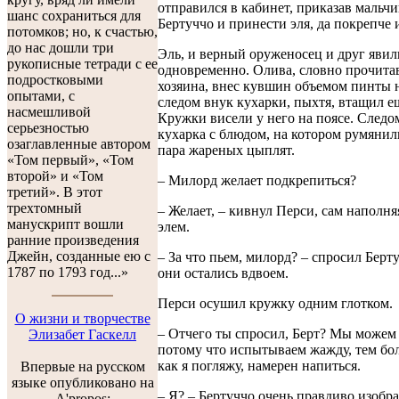
отправился в кабинет, приказав мальч
шанс сохраниться для
Бертуччо и принести эля, да покрепче 
потомков; но, к счастью,
до нас дошли три
Эль, и верный оруженосец и друг явил
рукописные тетради с ее
одновременно. Олива, словно прочита
подростковыми
хозяина, внес кувшин объемом пинты н
опытами, с
следом внук кухарки, пыхтя, втащил е
насмешливой
Кружки висели у него на поясе. Следо
серьезностью
кухарка с блюдом, на котором румянил
озаглавленные автором
пара жареных цыплят.
«Том первый», «Том
второй» и «Том
– Милорд желает подкрепиться?
третий». В этот
трехтомный
– Желает, – кивнул Перси, сам наполн
манускрипт вошли
элем.
ранние произведения
Джейн, созданные ею с
– За что пьем, милорд? – спросил Берту
1787 по 1793 год...»
они остались вдвоем.
Перси осушил кружку одним глотком.
О жизни и творчестве
– Отчего ты спросил, Берт? Мы можем 
Элизабет Гаскелл
потому что испытываем жажду, тем бол
как я погляжу, намерен напиться.
Впервые на русском
языке опубликовано на
– Я? – Бертуччо очень правдиво изобр
A'propos: