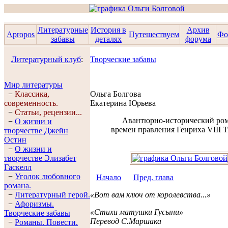
Литературные
История в
Архив
Apropos
Путешествуем
Фо
забавы
деталях
форума
Литературный клуб
:
Творческие забавы
Мир литературы
−
Классика,
Ольга Болгова
современность.
Екатерина Юрьева
−
Статьи, рецензии...
Авантюрно-исторический ро
−
О жизни и
времен правления Генриха VIII 
творчестве Джейн
Остин
−
О жизни и
творчестве Элизабет
Гaскелл
−
Уголок любовного
Начало
Пред. глава
романа.
−
Литературный герой.
«Вот вам ключ от королевства...»
−
Афоризмы.
«Стихи матушки Гусыни»
Творческие забавы
Перевод С.Маршака
−
Романы. Повести.