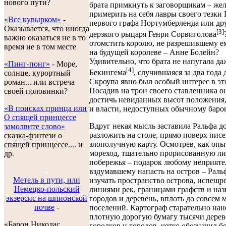
нового пути?
брата примкнуть к заговорщикам – же
примерить на себя лавры своего тезки 
«Все кувырком»
-
первого графа Нортумберленда или дру
Оказывается, что иногда
[3]
дерзкого рыцаря Генри Сорвиголова
важно оказаться не в то
отомстить королю, не разрешившему е
время не в том месте
на будущей королеве – Анне Болейн?
Удивительно, что брата не напугала да
«Пинг-понг»
- Море,
[4]
Бекингема
, случившаяся за два года 
солнце, курортный
Скроупа явно был особый интерес в эт
роман... или встреча
Посадив на трон своего ставленника о
своей половинки?
достичь невиданных высот положения,
«В поисках принца или
и власти, недоступных обычному барон
О спящей принцессе
Вдруг некая мысль заставила Ральфа до
замолвите слово»
разложить на столе, прямо поверх писе
сказка-фэнтези о
злополучную карту. Осмотрев, как оп
спящей принцессе.... и
мореход, тщательно прорисованную л
др.
побережья – подарок любому неприяте
вздумавшему напасть на остров – Раль
Метель в пути, или
изучать пространство острова, испещр
Немецко-польский
линиями рек, границами графств и на
экзерсис на шпионской
городов и деревень, вплоть до совсем 
почве
-
поселений. Картограф старательно нан
плотную дорогую бумагу тысячи дерев
«Барон Николас
городков и городов, четко обозначил б