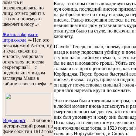
ломаясь и
Когда за окном сквозь дождливую муть
перекрещиваясь, по
луч солнца, последний листок приземл
лицу, отчего рябит в
на разбросанные по столу и дважды п
глазах и почему-то
письма. Ральф взъерошил волосы на го
щекочет в носу...»
невидящим взглядом уставившись куда-
откинулся было на стуле, но вскочил и
Жизнь в формате
кабинету.
штрих-кода
«- Нет, это
невозможно! Антон, ну
Diavolo! Теперь он знал, почему тринад
и куда, скажи на
назад к нему подослали убийцу, и поче
милость, запропала
ступил на английскую землю, за его ж
опять твоя непоседа
бы не дал и ломаного гроша. Убить его
секретарша?! – с
только из-за драгоценной карты, как о
недовольным видом
Корбриджа. Перси бросил быстрый взг
заглянула Маша в
письма, вызвал слугу, приказал подать 
кабинет своего шефа...»
он вдруг почувствовал сильный голод 
принялся нарезать круги по комнате.
Эти письма были тлеющим костром, к
в любой момент вновь вспыхнуть и раз
смертельно опасные для тех, кто их пис
них был упомянут и кому они были ад
Водоворот
-
- Любовно-
По какому-то невероятному случаю их
исторический роман на
уничтожили еще тогда, в 1523 году, за
фоне событий 1812 года
гонялись Нортумберленд и Скроуп.