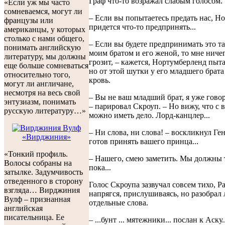
Граф что-то возражал слабым голосом.
«Если уж мы часто
сомневаемся, могут ли
– Если вы попытаетесь предать нас, Но
французы или
придется что-то предпринять...
американцы, у которых
столько с нами общего,
– Если вы будете предпринимать это та
понимать английскую
моим братом и его женой, то мне ниче
литературу, мы должны
грозит, – кажется, Нортумберленд пыт
еще больше сомневаться
но от этой шутки у его младшего брата
относительно того,
кровь.
могут ли англичане,
несмотря на весь свой
– Вы не ваш младший брат, я уже говор
энтузиазм, понимать
– парировал Скроуп. – Но вижу, что с 
русскую литературу…»
можно иметь дело. Лорд-канцлер...
– Ни слова, ни слова! – воскликнул Ген
«Вирджиния»
готов принять вашего принца...
«Тонкий профиль.
– Нашего, смею заметить. Мы должны 
Волосы собраны на
пока...
затылке. Задумчивость
отведенного в сторону
Голос Скроупа зазвучал совсем тихо, Р
взгляда… Вирджиния
напрягся, прислушиваясь, но разобрал
Вулф – признанная
отдельные слова.
английская
писательница. Ее
– ...бунт ... мятежники... послан к Аску.