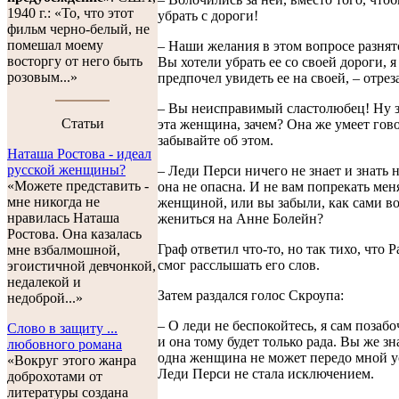
1940 г.: «То, что этот
убрать с дороги!
фильм черно-белый, не
помешал моему
– Наши желания в этом вопросе разнят
восторгу от него быть
Вы хотели убрать ее со своей дороги, я
розовым...»
предпочел увидеть ее на своей, – отрез
– Вы неисправимый сластолюбец! Ну з
Cтатьи
эта женщина, зачем? Она же умеет гово
забывайте об этом.
Наташа Ростова - идеал
русской женщины?
– Леди Перси ничего не знает и знать 
«Можете представить -
она не опасна. И не вам попрекать мен
мне никогда не
женщиной, или вы забыли, как сами в
нравилась Наташа
жениться на Анне Болейн?
Ростова. Она казалась
Граф ответил что-то, но так тихо, что 
мне взбалмошной,
смог расслышать его слов.
эгоистичной девчонкой,
недалекой и
Затем раздался голос Скроупа:
недоброй...»
– О леди не беспокойтесь, я сам позабо
Слово в защиту ...
и она тому будет только рада. Вы же зн
любовного романа
одна женщина не может передо мной у
«Вокруг этого жанра
Леди Перси не стала исключением.
доброхотами от
литературы создана