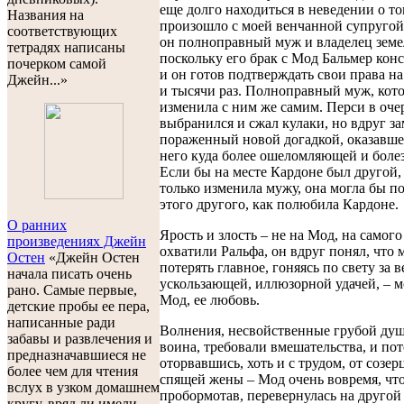
еще долго находиться в неведении о то
Названия на
произошло с моей венчанной супругой
соответствующих
он полноправный муж и владелец земе
тетрадях написаны
поскольку его брак с Мод Бальмер кон
почерком самой
и он готов подтверждать свои права на
Джейн...»
и тысячи раз. Полноправный муж, кот
изменила с ним же самим. Перси в оче
выбранился и сжал кулаки, но вдруг за
пораженный новой догадкой, оказавше
него куда более ошеломляющей и боле
Если бы на месте Кардоне был другой,
только изменила мужу, она могла бы п
этого другого, как полюбила Кардоне.
О ранних
Ярость и злость – не на Мод, на самого
произведениях Джейн
охватили Ральфа, он вдруг понял, что 
Остен
«Джейн Остен
потерять главное, гоняясь по свету за 
начала писать очень
ускользающей, иллюзорной удачей, – м
рано. Самые первые,
Мод, ее любовь.
детские пробы ее пера,
написанные ради
Волнения, несвойственные грубой душ
забавы и развлечения и
воина, требовали вмешательства, и по
предназначавшиеся не
оторвавшись, хоть и с трудом, от созер
более чем для чтения
спящей жены – Мод очень вовремя, что
вслух в узком домашнем
пробормотав, перевернулась на другой
кругу, вряд ли имели