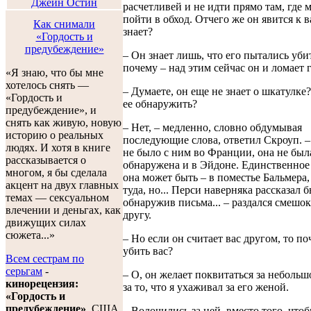
расчетливей и не идти прямо там, где
пойти в обход. Отчего же он явится к 
Как снимали
знает?
«Гордость и
предубеждение»
– Он знает лишь, что его пытались убит
почему – над этим сейчас он и ломает г
«Я знаю, что бы мне
хотелось снять —
– Думаете, он еще не знает о шкатулке
«Гордость и
ее обнаружить?
предубеждение», и
снять как живую, новую
– Нет, – медленно, словно обдумывая
историю о реальных
последующие слова, ответил Скроуп. 
людях. И хотя в книге
не было с ним во Франции, она не был
рассказывается о
обнаружена и в Эйдоне. Единственное 
многом, я бы сделала
она может быть – в поместье Бальмера,
акцент на двух главных
туда, но... Перси наверняка рассказал 
темах — сексуальном
обнаружив письма... – раздался смешок
влечении и деньгах, как
другу.
движущих силах
сюжета...»
– Но если он считает вас другом, то по
убить вас?
Всем сестрам по
серьгам
-
– О, он желает поквитаться за небольш
кинорецензия:
за то, что я ухаживал за его женой.
«Гордость и
предубеждение»
. США,
– Волочились за ней, вместо того, что