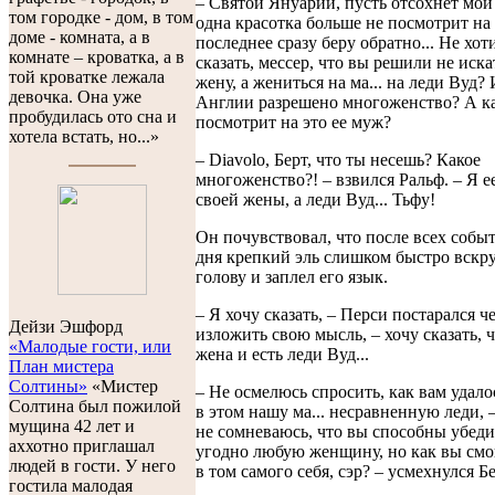
– Святой Януарий, пусть отсохнет мой
том городке - дом, в том
одна красотка больше не посмотрит на м
доме - комната, а в
последнее сразу беру обратно... Не хот
комнате – кроватка, а в
сказать, мессер, что вы решили не иск
той кроватке лежала
жену, а жениться на ма... на леди Вуд?
девочка. Она уже
Англии разрешено многоженство? А к
пробудилась ото сна и
посмотрит на это ее муж?
хотела встать, но...»
– Diavolo, Берт, что ты несешь? Какое
многоженство?! – взвился Ральф. – Я е
своей жены, а леди Вуд... Тьфу!
Он почувствовал, что после всех собы
дня крепкий эль слишком быстро вскр
голову и заплел его язык.
– Я хочу сказать, – Перси постарался ч
Дейзи Эшфорд
изложить свою мысль, – хочу сказать, 
«Малодые гости, или
жена и есть леди Вуд...
План мистера
Солтины»
«Мистер
– Не осмелюсь спросить, как вам удало
Солтина был пожилой
в этом нашу ма... несравненную леди, –
мущина 42 лет и
не сомневаюсь, что вы способны убеди
аххотно приглашал
угодно любую женщину, но как вы смо
людей в гости. У него
в том самого себя, сэр? – усмехнулся Б
гостила малодая