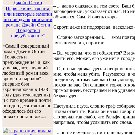
– ... давно оказался на том свете. Ваш 
Первые впечатления,
заговоренный, ускользает от нас. Но ни
или некоторые заметки
объявится. Сам. И очень скоро.
по поводу экранизаций
романа Джейн Остин
Скроуп даже не подозревал, насколько 
"Гордость и
предубеждение"
– Словно заговоренный... – эхом повто
чуть помедлив, спросил:
«Самый совершенный
роман Джейн Остин
– Вы уверены, что он объявится? Вы ж
"Гордость и
найти его. Может, его уже нет в городе
предубеждение" и, как
утверждают, "лучший
– О, он наверняка здесь и непременно 
любовный роман всех
мне, чтобы меня убить. Разумеется, в 
времен и народов"
поединке, потому как ваш брат, милорд
впервые был
похож на вас. Он слишком горяч, откры
экранизирован в 1938
прямолинеен, бесстрашен и на удивле
году (для телевидения)
безрассуден.
и с того времени почти
ни одно десятилетие не
Наступила пауза, словно граф собиралс
обходилось без его
чтобы ответить. Когда он начал говорит
новых постановок...»
его звучал так слабо, что Ральфу приш
напрячься, чтобы услышать его слова.
– ...он не изменился, ничто не научило