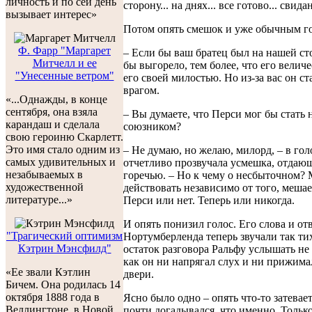
личность и по сей день
сторону... на днях... все готово... свидан
вызывает интерес»
Потом опять смешок и уже обычным г
Ф. Фарр "Маргарет
– Если бы ваш братец был на нашей ст
Митчелл и ее
бы выгорело, тем более, что его велич
"Унесенные ветром"
его своей милостью. Но из-за вас он с
врагом.
«...Однажды, в конце
сентября, она взяла
– Вы думаете, что Перси мог бы стать
карандаш и сделала
союзником?
свою героиню Скарлетт.
Это имя стало одним из
– Не думаю, но желаю, милорд, – в го
самых удивительных и
отчетливо прозвучала усмешка, отдаю
незабываемых в
горечью. – Но к чему о несбыточном
художественной
действовать независимо от того, меша
литературе...»
Перси или нет. Теперь или никогда.
И опять понизил голос. Его слова и от
"Трагический оптимизм
Нортумберленда теперь звучали так тих
Кэтрин Мэнсфилд"
остаток разговора Ральфу услышать не 
как он ни напрягал слух и ни прижима
«Ее звали Кэтлин
двери.
Бичем. Она родилась 14
октября 1888 года в
Ясно было одно – опять что-то затевает
Веллингтоне, в Новой
почти догадывался, что именно. Только