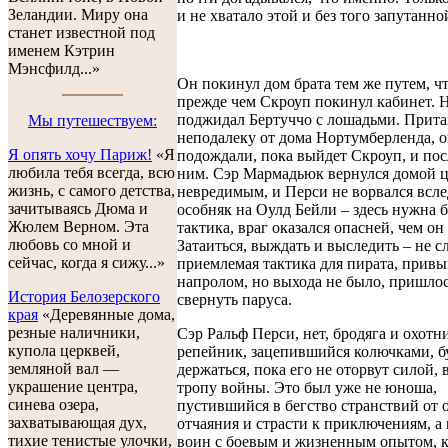
Зеландии. Миру она
и не хватало этой и без того запутанно
станет известной под
именем Кэтрин
Мэнсфилд...»
Он покинул дом брата тем же путем, чт
прежде чем Скроуп покинул кабинет. Н
поджидал Бертуччо с лошадьми. Прит
Мы путешествуем:
неподалеку от дома Нортумберленда, 
Я опять хочу Париж!
«Я
подождали, пока выйдет Скроуп, и пос
любила тебя всегда, всю
ним. Сэр Мармадьюк вернулся домой 
жизнь, с самого детства,
невредимым, и Перси не ворвался всле
зачитываясь Дюма и
особняк на Оулд Бейли – здесь нужна 
Жюлем Верном. Эта
тактика, враг оказался опасней, чем он
любовь со мной и
Затаиться, выждать и выследить – не 
сейчас, когда я сижу...»
приемлемая тактика для пирата, прив
напролом, но выхода не было, пришло
История Белозерского
свернуть паруса.
края
«Деревянные дома,
резные наличники,
Сэр Ральф Перси, нет, бродяга и охотн
купола церквей,
репейник, зацепившийся колючками, б
земляной вал —
держаться, пока его не оторвут силой, 
украшение центра,
тропу войны. Это был уже не юноша,
синева озера,
пустившийся в бегство странствий от 
захватывающая дух,
отчаяния и страсти к приключениям, а
тихие тенистые улочки,
воин с боевым и жизненным опытом, 