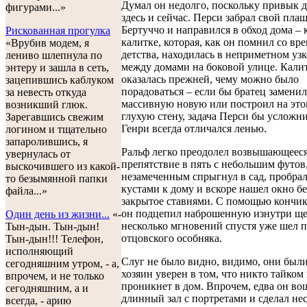
Думал он недолго, поскольку привык д
фигурами...»
здесь и сейчас. Перси забрал свой плащ
Бертуччо и направился в обход дома – 
Рискованная прогулка
калитке, которая, как он помнил со вр
«Врубив модем, я
детства, находилась в неприметном уз
лениво шлепнула по
между домами на боковой улице. Кали
энтеру и зашла в сеть,
оказалась прежней, чему можно было
зацепившись каблуком
порадоваться – если бы братец заменил
за невесть откуда
массивную новую или построил на это
возникший глюк.
глухую стену, задача Перси бы усложн
Зарегавшись свежим
Генри всегда отличался ленью.
логином и тщательно
запаролившись, я
Ральф легко преодолел возвышающееся
увернулась от
препятствие в пять с небольшим футов
выскочившего из какой-
незамеченным спрыгнул в сад, пробрал
то безымянной папки
кустами к дому и вскоре нашел окно бе
файла...»
закрытое ставнями. С помощью кончи
он подцепил наброшенную изнутри ще
Один день из жизни...
«-
несколько мгновений спустя уже шел 
Тын-дын. Тын-дын!
отцовского особняка.
Тын-дын!!! Телефон,
исполняющий
Слуг не было видно, видимо, они были
сегодняшним утром, - а,
хозяин уверен в том, что никто тайком
впрочем, и не только
проникнет в дом. Впрочем, едва он во
сегодняшним, а и
длинный зал с портретами и сделал не
всегда, - арию