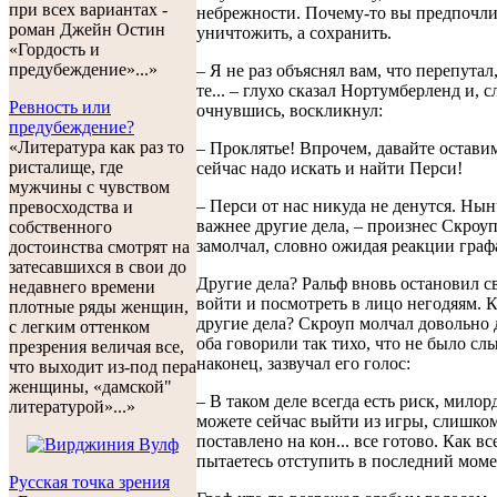
при всех вариантах -
небрежности. Почему-то вы предпочли
роман Джейн Остин
уничтожить, а сохранить.
«Гордость и
предубеждение»...»
– Я не раз объяснял вам, что перепутал
те... – глухо сказал Нортумберленд и, 
Ревность или
очнувшись, воскликнул:
предубеждение?
«Литература как раз то
– Проклятье! Впрочем, давайте оставим
ристалище, где
сейчас надо искать и найти Перси!
мужчины с чувством
– Перси от нас никуда не денутся. Нын
превосходства и
важнее другие дела, – произнес Скроуп
собственного
замолчал, словно ожидая реакции граф
достоинства смотрят на
затесавшихся в свои до
Другие дела? Ральф вновь остановил 
недавнего времени
войти и посмотреть в лицо негодяям. 
плотные ряды женщин,
другие дела? Скроуп молчал довольно д
с легким оттенком
оба говорили так тихо, что не было сл
презрения величая все,
наконец, зазвучал его голос:
что выходит из-под пера
женщины, «дамской"
– В таком деле всегда есть риск, милор
литературой»...»
можете сейчас выйти из игры, слишко
поставлено на кон... все готово. Как вс
пытаетесь отступить в последний моме
Русская точка зрения