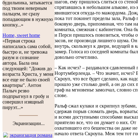
шагов, ему пришлось слиться со стеной
будильника, затыкается
спрятавшись в небольшом алькове, из-з
под твоим неверным
явившегося откуда-то мажордома. Дож
пальцем, не сразу
пока тот покинет пределы зала, Ральф
попадающим в нужную
боковую дверь, припоминая, что там н
кнопку...»
комнатка, смежная с кабинетом. Она бы
и Перси пришлось повозиться, чтобы 
Home, sweet home
засов, не производя лишнего шума. О
«Первая строка
внутрь, скользнул к двери, ведущей в к
написалась сама собой,
замер. Голоса из соседней комнаты б
быстро и, не тревожа
довольно отчетливо.
разум и сознание
автора. Была она
– Как исчез? – раздавался сдавленный 
следующей: "Дожив до
Нортумберленда. – Что значит, исчез? 
возраста Христа, у меня
Скроуп, что все будет сделано, как надо
все еще не было своей
прошло уже столько дней, а он до сих 
квартиры". Антон
граф на мгновенье замолчал, словно сп
Палыч резво
слове.
подпрыгнул в гробу и
совершил изящный
Ральф сжал кулаки и скрипнул зубами,
пируэт...»
сдержав порыв сломать дверь, ворватьс
и всеми доступными способами высказ
приятелю все, что он думает о них. От
Экранизации...
охватившего его бешенства он даже н
начало ответа Скроупа. Меж тем тот го