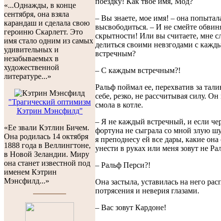
поездку! Как твое имя, Мод?
«...Однажды, в конце
сентября, она взяла
– Вы знаете, мое имя! – она попытал
карандаш и сделала свою
высвободиться. – И не смейте обвин
героиню Скарлетт. Это
скрытности! Или вы считаете, мне с
имя стало одним из самых
делиться своими невзгодами с кажд
удивительных и
встречным?
незабываемых в
художественной
– С каждым встречным?!
литературе...»
Ральф поймал ее, перехватив за тали
себе, резко, не рассчитывая силу. Он
"Трагический оптимизм
смола в котле.
Кэтрин Мэнсфилд"
– Я не каждый встречный, и если че
«Ее звали Кэтлин Бичем.
фортуна не сыграла со мной злую шу
Она родилась 14 октября
я преподнесу ей все дары, какие она
1888 года в Веллингтоне,
унести в руках или меня зовут не Ра
в Новой Зеландии. Миру
она станет известной под
– Ральф Перси?!
именем Кэтрин
Мэнсфилд...»
Она застыла, уставилась на него ра
потрясения и неверия глазами.
– Вас зовут Кардоне!