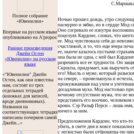
С.Маршак
Полноe собраниe
Ночью прошел дождь, утро следующ
«Ювенилии»
пасмурно и зябко, но в сердце Мод с
Оно согревало ее изнутри воспомин
Впервые на русском языке
поцелуях Кардоне, словах, что шепт
опубликовано на A'propos:
ее. Мод чувствовала себя до невозм
счастливой, и то, что еще вчера печ
Ранние произведения
ее, нынче казалось пустыми страхам
Джейн Остен
она была не одна, с ней был Кардон
«Ювенилии» на русском
разрешить все ее трудности. Он защи
языке
Скроупа, придумает, как выручить от
его! Мысль о муже, который разыскив
«"Ювенилии" Джейн
на севере, – промелькнула и исчезла,
Остен, как они известны
прожужжавшая над ухом и улетевша
нам, состоят из трех
досадливая муха. Мод настолько пр
отдельных тетрадей
вечному отсутствию мужа, что не мо
(книжках для записей,
представить его воочию, человеком 
вроде дневниковых).
крови. Сэр Ральф Перси – лишь имя, 
Названия на
ничего за ним.
соответствующих тетрадях
написаны почерком самой
Предположения Кардоне, что кто-то 
Джейн...»
убить, в свете дня и вовсе показали
с легкостью были отброшены ею пр