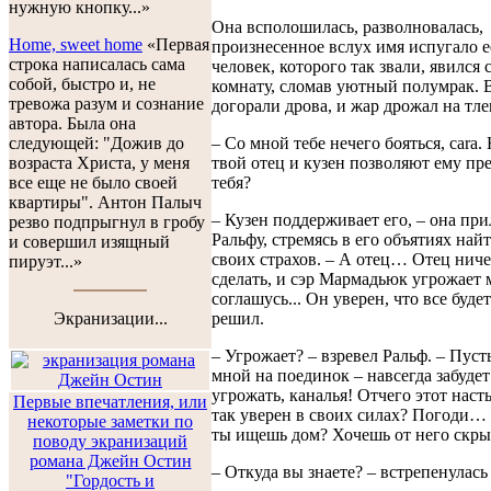
нужную кнопку...»
Она всполошилась, разволновалась,
Home, sweet home
«Первая
произнесенное вслух имя испугало е
строка написалась сама
человек, которого так звали, явился 
собой, быстро и, не
комнату, сломав уютный полумрак. 
тревожа разум и сознание
догорали дрова, и жар дрожал на тл
автора. Была она
– Со мной тебе нечего бояться, cara.
следующей: "Дожив до
твой отец и кузен позволяют ему пр
возраста Христа, у меня
тебя?
все еще не было своей
квартиры". Антон Палыч
– Кузен поддерживает его, – она при
резво подпрыгнул в гробу
Ральфу, стремясь в его объятиях най
и совершил изящный
своих страхов. – А отец… Отец ниче
пируэт...»
сделать, и сэр Мармадьюк угрожает м
соглашусь... Он уверен, что все будет
решил.
Экранизации...
– Угрожает? – взревел Ральф. – Пуст
мной на поединок – навсегда забудет
угрожать, каналья! Отчего этот нас
Первые впечатления, или
так уверен в своих силах? Погоди…
некоторые заметки по
ты ищешь дом? Хочешь от него скры
поводу экранизаций
романа Джейн Остин
– Откуда вы знаете? – встрепенулась
"Гордость и