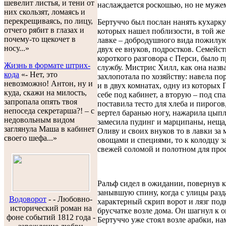
шевелит листья, и тени от
наслаждается роскошью, но не муже
них скользят, ломаясь и
перекрещиваясь, по лицу,
Бертуччо был послан нанять кухарку
отчего рябит в глазах и
которых нашел поблизости, в той ж
почему-то щекочет в
лавке – добродушного вида пожилу
носу...»
двух ее внуков, подростков. Семейст
короткого разговора с Перси, было 
Жизнь в формате штрих-
службу. Мистрис Хилл, как она назва
кода
«- Нет, это
захлопотала по хозяйству: навела по
невозможно! Антон, ну и
и в двух комнатах, одну из которых
куда, скажи на милость,
себе под кабинет, а вторую – под сп
запропала опять твоя
поставила тесто для хлеба и пирогов
непоседа секретарша?! – с
вертел баранью ногу, нажарила цыпл
недовольным видом
замесила пудинг и марципаны, неща
заглянула Маша в кабинет
Оливу и своих внуков то в лавки за 
своего шефа...»
овощами и специями, то к колодцу за
свежей соломой и полотном для про
Ральф сидел в ожидании, повернув 
занывшую спину, когда с улицы разд
Водоворот
-
- Любовно-
характерный скрип ворот и лязг под
исторический роман на
брусчатке возле дома. Он шагнул к 
фоне событий 1812 года -
Бертуччо уже стоял возле арабки, на