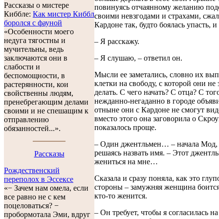
Рассказы о мистере
повинуясь отчаянному желанию под
Киббле:
Как мистер Киббл
своими невзгодами и страхами, сжал
боролся с фауной
Кардоне так, будто боялась упасть, 
«Особенности моего
недуга тягостны и
– Я расскажу.
мучительны, ведь
– Я слушаю, – ответил он.
заключаются они в
слабости и
Мысли ее заметались, словно их вып
беспомощности, в
клетки на свободу, с которой они не 
растерянности, кои
делать. С чего начать? С отца? С того
свойственны людям,
нежданно-негаданно в городе объяви
пренебрегающим делами
отныне они с Кардоне не смогут вид
своими и не спешащим к
вместо этого она заговорила о Скроу
отправлению
показалось проще.
обязанностей...».
– Один джентльмен… – начала Мод, 
решаясь назвать имя. – Этот джентл
Рассказы
жениться на мне…
Рождественский
Сказала и сразу поняла, как это глуп
переполох в Эссексе
стороны – замужняя женщина боится,
«− Зачем нам омела, если
кто-то женится.
все равно не с кем
поцеловаться? −
– Он требует, чтобы я согласилась на
пробормотала Эми, вдруг