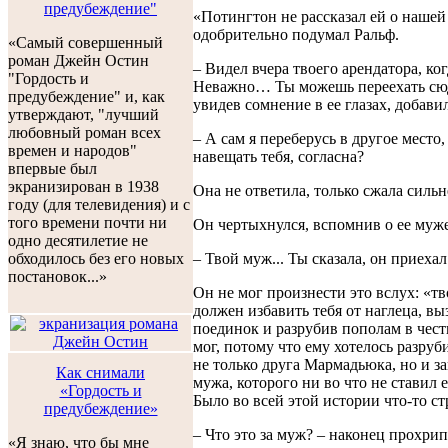
предубеждение"
«Потингтон не рассказал ей о нашей 
одобрительно подумал Ральф.
«Самый совершенный
роман Джейн Остин
– Видел вчера твоего арендатора, к
"Гордость и
Неважно… Ты можешь переехать сюда
предубеждение" и, как
увидев сомнение в ее глазах, добавил
утверждают, "лучший
любовный роман всех
– А сам я переберусь в другое место,
времен и народов"
навещать тебя, согласна?
впервые был
экранизирован в 1938
Она не ответила, только сжала сильне
году (для телевидения) и с
того времени почти ни
Он чертыхнулся, вспомнив о ее муже
одно десятилетие не
– Твой муж... Ты сказала, он приехал 
обходилось без его новых
постановок...»
Он не мог произнести это вслух: «т
должен избавить тебя от наглеца, вы
поединок и разрубив пополам в чест
мог, потому что ему хотелось разруб
не только друга Мармадьюка, но и з
Как снимали
мужа, которого ни во что не ставил 
«Гордость и
Было во всей этой истории что-то ст
предубеждение»
– Что это за муж? – наконец прохрип
«Я знаю, что бы мне