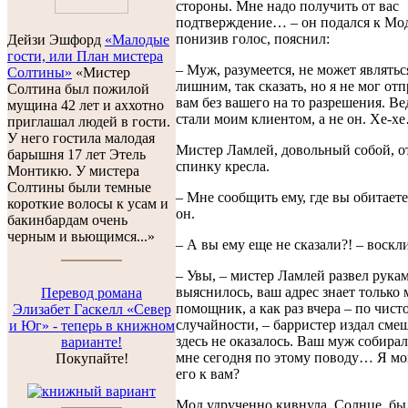
стороны. Мне надо получить от вас
подтверждение… – он подался к Мод 
понизив голос, пояснил:
Дейзи Эшфорд
«Малодые
гости, или План мистера
– Муж, разумеется, не может являтьс
Солтины»
«Мистер
лишним, так сказать, но я не мог отп
Солтина был пожилой
вам без вашего на то разрешения. В
мущина 42 лет и аххотно
стали моим клиентом, а не он. Хе-х
приглашал людей в гости.
У него гостила малодая
Мистер Ламлей, довольный собой, о
барышня 17 лет Этель
спинку кресла.
Монтикю. У мистера
Солтины были темные
– Мне сообщить ему, где вы обитаете
короткие волосы к усам и
он.
бакинбардам очень
черным и вьющимся...»
– А вы ему еще не сказали?! – воскл
– Увы, – мистер Ламлей развел рукам
выяснилось, ваш адрес знает только
Перевод романа
помощник, а как раз вчера – по чист
Элизабет Гаскелл «Север
случайности, – барристер издал смеш
и Юг» - теперь в книжном
здесь не оказалось. Ваш муж собирал
варианте!
мне сегодня по этому поводу… Я мо
Покупайте!
его к вам?
Мод удрученно кивнула. Солнце, бы