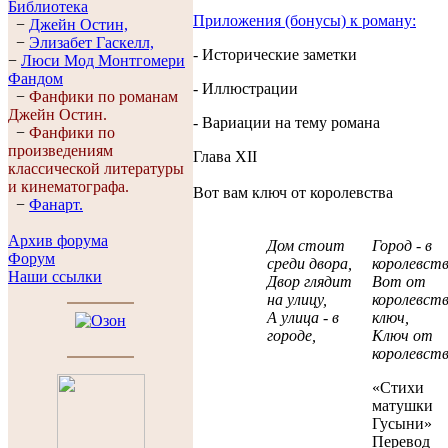
Библиотека
Приложения (бонусы) к роману:
−
Джейн Остин,
−
Элизабет Гaскелл,
- Исторические заметки
−
Люси Мод Монтгомери
Фандом
- Иллюстрации
−
Фанфики по романам
Джейн Остин.
- Вариации на тему романа
−
Фанфики по
произведениям
Глава XII
классической литературы
и кинематографа.
Вот вам ключ от королевства
−
Фанарт.
Архив форума
Дом стоит
Город - в
Форум
среди двора,
королевств
Наши ссылки
Двор глядит
Вот от
на улицу,
королевст
А улица - в
ключ,
городе,
Ключ от
королевств
«Стихи
матушки
Гусыни»
Перевод