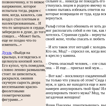
сильнее и... никогда не покидать его
позвоночнику, и то вязкое
уткнулась лицом в родную ямочку на
напряжение, которое
словно пытаясь избежать ответов на
испытала тогда, рядом с
которые возвращали ее туда, куда вс
ним, когда, казалось, сам
вернуться.
воздух стал плотным и
наэлектризованным... И
Ральф готов был обнимать ее хоть до
что-то запорхало в сердце,
мог располагать собой и ею так, как
забередило в душе, до того
хотелось. Странная судьба – вернуть
спящих... «Может быть,
своей жене, чтобы спасать и любить
еще не поздно что-то
изменить...»
– И кто таков этот негодяй с холодн
Кто он, Мод? – спросил он, когда вн
Дуэль
«Выйдя на
в кресло у камина.
крыльцо, я огляделась и
щелкнула кнопкой зонта.
– Очень опасный человек, – еле слы
Его купол, чуть помедлив,
она. – И еще… приехал мой муж…
словно лениво размышляя,
стоит ли шевелиться,
– Вот как! - воскликнул озадаченный
раскрылся, оживив
ты только что узнала об этом? Сюда
скучную сырость двора
муж, и здесь же находится еще и же
веселенькими красно-
намерен аннулировать твой брак! И
фиолетовыми
аннулировать твоего мужа? Мод, ты
геометрическими
загадочная женщина!
фигурами...»
Ящик Пандоры, приоткрывшись, вы