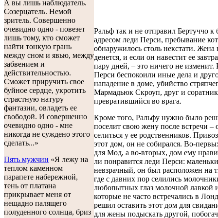
А вы лишь наблюдатель.
Созерцатель. Немой
зритель. Совершенно
очевидно одно - повезет
Ральф так и не отправил Бертуччо к 
лишь тому, кто сможет
адресом леди Перси, пребывание кот
найти тонкую грань
обнаружилось столь некстати. Жена 
между сном и явью, между
денется, и если он навестит ее завтра,
забвением и
пару дней, – это ничего не изменит. 
действительностью.
Перси беспокоили иные дела и друго
Сможет приручить свое
нападение в доме, убийство стряпчег
буйное сердце, укротить
Мармадьюк Скроуп, друг и соратник
страстную натуру
превратившийся во врага.
фантазии, овладеть ее
свободой. И совершенно
Кроме того, Ральфу нужно было реши
очевидно одно - мне
поселит свою жену после встречи – 
никогда не суждено этого
селиться у ее родственников. Привоз
сделать...»
этот дом, он не собирался. Во-первых
для Мод, а во-вторых, дом ему нрави
Пять мужчин
«Я лежу на
ли понравится леди Перси: маленьк
теплом каменном
невзрачный, он был расположен на т
парапете набережной,
где с давних пор селились молочник
тень от платана
любопытных глаз молочной лавкой и
прикрывает меня от
которые не часто встречались в Лон
нещадно палящего
решил оставить этот дом для свидан
полуденного солнца, бриз
для жены подыскать другой, побогач