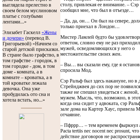
столу, привлекая ее внимание. – Сэр
выглядела прелестно в
сообщил мне, что был в отъезде…
своем белом муслиновом
платье с голубыми
– Да, да, он… Он был на севере, до
лентами...»
только приехал в Лондон…
Элизабет Гаскелл
«Жены
Мистер Ламлей будто бы удовлетвор
и дочери»
(перевод В.
ответом, словно ему не раз приходил
Григорьевой) «Начнем со
мужей, осведомляющихся у него о
старой детской присказки.
местожительстве своих жен.
В стране было графство, в
том графстве - городок, в
– Вы… вы сказали ему, где я останов
том городке - дом, в том
спросила Мод.
доме - комната, а в
комнате – кроватка, а в
Сэр Ральф был здесь накануне, но в 
той кроватке лежала
Стрейнджвея до сих пор не появился
девочка. Она уже
также не спешил увидеться с женой, 
пробудилась ото сна и
мужем. Мысль, что, возможно, в это
хотела встать, но...»
когда она сидит у адвоката, сэр Раль
зале дома на Картер Хаус, привела М
отчаяние.
– Пфррр… – тем временем фыркнул а
Pacta tertiis nec nocent nec prosunt, что
действие договоров не распространя