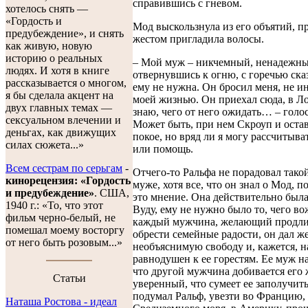
справившись с гневом.
хотелось снять —
«Гордость и
Мод выскользнула из его объятий, 
предубеждение», и снять
жестом пригладила волосы.
как живую, новую
историю о реальных
– Мой муж – никчемный, ненадежный
людях. И хотя в книге
отвернувшись к огню, с горечью сказ
рассказывается о многом,
ему не нужна. Он бросил меня, не и
я бы сделала акцент на
моей жизнью. Он приехал сюда, в Ло
двух главных темах —
знаю, чего от него ожидать… – голос
сексуальном влечении и
Может быть, при нем Скроуп и остав
деньгах, как движущих
покое, но вряд ли я могу рассчитыва
силах сюжета...»
или помощь.
Всем сестрам по серьгам
-
Отчего-то Ральфа не порадовал тако
кинорецензия: «Гордость
муже, хотя все, что он знал о Мод, 
и предубеждение»
. США,
это мнение. Она действительно был
1940 г.: «То, что этот
Вуду, ему не нужно было то, чего во
фильм черно-белый, не
каждый мужчина, желающий продлит
помешал моему восторгу
обрести семейные радости, он дал ж
от него быть розовым...»
необъяснимую свободу и, кажется, н
равнодушен к ее горестям. Ее муж на
что другой мужчина добивается его
Cтатьи
уверенный, что сумеет ее заполучить.
подумал Ральф, увезти во Францию, 
Наташа Ростова - идеал