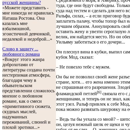
Средиземного моря, в Америку, проч
русской женщины?
туда, где они будут свободны. Тольк
«Можете представить -
суда над тестем и сделать для него все
мне никогда не нравилась
Ральфа, силах, – а если приговор буд
Наташа Ростова. Она
заплатить палачу, чтобы топор был 
казалась мне
лучшим образом. Аннулировать свой
взбалмошной,
оставить жену и увезти сероглазую 
эгоистичной девчонкой,
велик, им найдется место. Но он обе
недалекой и недоброй...»
Уильяму заботиться о его дочери...
Слово в защиту ...
Он плеснул вина в кубки, выпил сам
любовного романа
кубок Мод, сказал:
«Вокруг этого жанра
доброхотами от
– Не повезло тебе с мужем.
литературы создана почти
нестерпимая атмосфера,
Он бы не позволил своей жене разъе
благодаря чему в
стране, хотя… его жена именно этим
обывательском
не спрашивая его разрешения. Злоде
представлении сложилось
[6]
фламандской петлей
связала его с
мнение о любовном
женщинами, и теперь он не знал, как
романе, как о смеси
этот узел. Ральф привлек к себе Мод,
«примитивного сюжета,
пока можно развязать шнуровку на ее
скудных мыслей,
надуманных
– Ведь ты бы уехала со мной? – шеп
переживаний, слюней и
он, целуя нежный шелк ее щеки и чу
плохой эротики...»
губах от ее слез. – О, женщина, она 