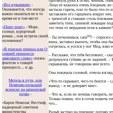
протянула руки к огню, чинная, тонк
«Все кувырком»
-
Лицо ее казалось очень бледным, во 
Оказывается, что иногда
застыла горечь, или то было что-то и
важно оказаться не в то
заставляло его гарцевать вокруг нее
время не в том месте
с тревогой в ставшие столь близким
заметить тени, синевой лежащие под
«Пинг-понг»
- Море,
это тени от мерцания огня в камине?
солнце, курортный
роман... или встреча своей
[4]
– Ты печалишься, cara
? – спросил 
половинки?
вина, заставил выпить, чтобы она б
согрелась, и уселся у ног Мод, взял е
«В поисках принца или О
спящей принцессе
– Расскажи, что тебя беспокоит, - ск
замолвите слово»
сказка-
дотронулся губами до ее ладоней. – 
фэнтези о спящей
скрываешь, не говоришь мне всего.
принцессе.... и др.
Она покачала головой, отвела взгляд
Метель в пути, или
«Что-то скрывает, чего-то боится – с
Немецко-польский
вывод – и не доверяет мне».
экзерсис на шпионской
почве
-
– Что ж, если не хочешь говорить, не
Только помни, что я готов помочь те
«Барон Николас Вестхоф,
что...
надворный советник
министерства
Ральф застрял на причине: потому ч