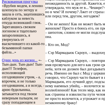
Рискованная прогулка
неожиданность за другой. Кажется, 
«Врубив модем, я лениво
утверждала, что муж ее в... Чешире?
шлепнула по энтеру и
но в чем? И почему? Лжет от страха
зашла в сеть, зацепившись
или перед тем, другим, негодяем?
каблуком за невесть
откуда возникший глюк.
– Он не жених! Как он может быть 
Зарегавшись свежим
женихом? Просто я боюсь его, он пр
логином и тщательно
– шепотом, словно ее могли подслуш
запаролившись, я
она.
увернулась от
выскочившего из какой-то
– Кто он, Мод?
безымянной папки
файла...»
– Сэр Мармадьюк Скроуп, – выдохну
Один день из жизни...
«-
– Сэр Мармадьюк Скроуп, – повтори
Тын-дын. Тын-дын! Тын-
имя прозвучало для него как гром ср
дын!!! Телефон,
неба, хотя он должен был догадывать
исполняющий
речь. Именно он был с Мод у церкви
сегодняшним утром, - а,
говорил, что Скроуп часто бывает в 
впрочем, и не только
Мармадьюк, его лучший друг, подс
сегодняшним, а и всегда, -
нему наемных убийц, – волочится за
арию будильника,
возлюбленной! Как тесен мир, как н
затыкается под твоим
как странны и извилисты пути челов
неверным пальцем, не
не просто волочится, а угрожает и п
сразу попадающим в
незаконному браку!