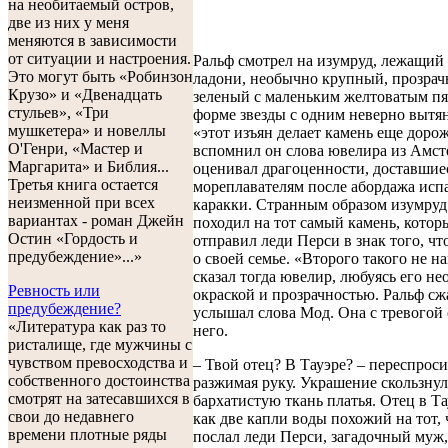
на необитаемый остров,
две из них у меня
меняются в зависимости
от ситуации и настроения.
Ральф смотрел на изумруд, лежащий 
Это могут быть «Робинзон
ладони, необычно крупный, прозрач
Крузо» и «Двенадцать
зеленый с маленьким желтоватым п
стульев», «Три
форме звезды с одним неверно вытя
мушкетера» и новеллы
«этот изъян делает камень еще дорож
О'Генри, «Мастер и
вспомнил он слова ювелира из Амст
Маргарита» и Библия...
оценивал драгоценности, доставшие
Третья книга остается
мореплавателям после абордажа исп
неизменной при всех
каракки. Странным образом изумруд
вариантах - роман Джейн
походил на тот самый камень, котор
Остин «Гордость и
отправил леди Перси в знак того, чт
предубеждение»...»
о своей семье. «Второго такого не н
сказал тогда ювелир, любуясь его н
Ревность или
окраской и прозрачностью. Ральф сж
предубеждение?
услышал слова Мод. Она с тревогой 
«Литература как раз то
него.
ристалище, где мужчины с
чувством превосходства и
– Твой отец? В Тауэре? – переспроси
собственного достоинства
разжимая руку. Украшение скользнул
смотрят на затесавшихся в
бархатистую ткань платья. Отец в Та
свои до недавнего
как две капли воды похожий на тот, 
времени плотные ряды
послал леди Перси, загадочный муж