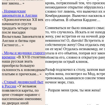
кровь, потрясенный тем, что произо
вне закона... »
неожиданное открытие обрушилось н
- Нормандские
словно тот ливень, что вымочил их н
завоеватели в Англии
Кембриджшире. Вымочил насквозь и 
«Хронологически XII век
его объятия. В объятия Кардоне…
начинается спустя
Сомневаться не было никакого смыс
тридцать четыре года
то, что случилось. Искать и не нахо
после высадки
жену, уже встретив ее на ночной до
Вильгельма Завоевателя в
невинности! О, diavolo! Встретить и
Англии и битвы при
собственную жену! Она отдалась ему,
Гастингсе... »
он ее муж! Отдалась незнакомцу, не 
- Моды и модники старого
упала в его объятия, поправ все зак
времени
«В XVII столетии
обожгла его, словно в открытую ран
наша русская знать
повернули острый клинок.
приобрела большую
Ральф подскочил к столу, залпом в
склонность к новомодным
кубок вина, посмотрел на Мод, встре
платьям и прическам... »
тревожных, казавшихся совсем темн
- Старый дворянский быт
ночное море, глаз.
в России
«У вельмож
– Разрази меня гром, ты моя жена!
появляются кареты, по
цене стоящие наравне с
населенными имениями;
на дверцах иной