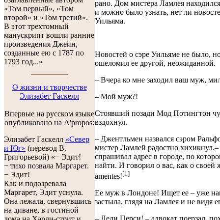
рано. Дом мистера Ламлея находился
«Том первый», «Том
и можно было узнать, нет ли новосте
второй» и «Том третий».
Уильяма.
В этот трехтомный
манускрипт вошли ранние
произведения Джейн,
созданные ею с 1787 по
Новостей о сэре Уильяме не было, н
1793 год...»
ошеломил ее другой, неожиданной.
– Вчера ко мне заходил ваш муж, ми
О жизни и творчестве
Элизабет Гаскелл
– Мой муж?!
Стоявший позади Мод Потингтон ч
Впервые на русском языке
вздохнул.
опубликовано на A'propos:
– Джентльмен назвался сэром Ральф
Элизабет Гаскелл
«Север
мистер Ламлей радостно хихикнул.–
и Юг»
(перевод В.
спрашивал адрес в городе, по котор
Григорьевой) «− Эдит!
найти. И говорил о вас, как о своей 
− тихо позвала Маргарет.
[1]
− Эдит!
amentes!
Как и подозревала
Маргарет, Эдит уснула.
Ее муж в Лондоне! Ищет ее – уже н
Она лежала, свернувшись
застыла, глядя на Ламлея и не видя е
на диване, в гостиной
– Леди Перси! – адвокат поерзал, по
дома на Харли-стрит и