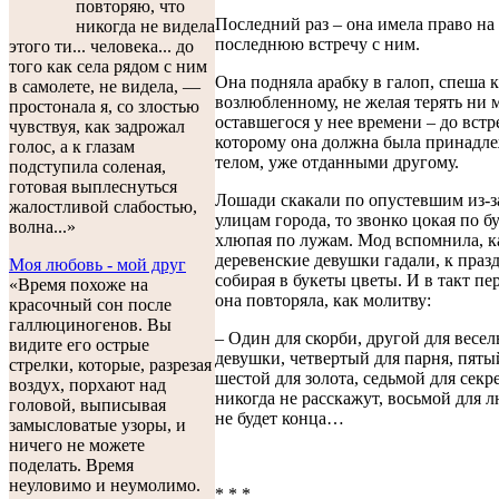
повторяю, что
Последний раз – она имела право на
никогда не видела
последнюю встречу с ним.
этого ти... человека... до
того как села рядом с ним
Она подняла арабку в галоп, спеша 
в самолете, не видела, —
возлюбленному, не желая терять ни 
простонала я, со злостью
оставшегося у нее времени – до встр
чувствуя, как задрожал
которому она должна была принадле
голос, а к глазам
телом, уже отданными другому.
подступила соленая,
готовая выплеснуться
Лошади скакали по опустевшим из-з
жалостливой слабостью,
улицам города, то звонко цокая по б
волна...»
хлюпая по лужам. Мод вспомнила, к
деревенские девушки гадали, к праз
Моя любовь - мой друг
собирая в букеты цветы. И в такт пе
«Время похоже на
она повторяла, как молитву:
красочный сон после
галлюциногенов. Вы
– Один для скорби, другой для весел
видите его острые
девушки, четвертый для парня, пятый
стрелки, которые, разрезая
шестой для золота, седьмой для секр
воздух, порхают над
никогда не расскажут, восьмой для 
головой, выписывая
не будет конца…
замысловатые узоры, и
ничего не можете
поделать. Время
неуловимо и неумолимо.
* * *