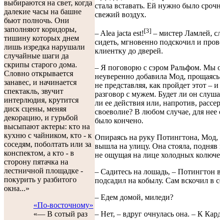
выбираются на свет, когда
стала вставать. Ей нужно было сроч
далекие часы на башне
свежий воздух.
бьют полночь. Они
заполняют коридоры,
[3]
– Alea jacta est!
– мистер Ламлей, с
тишину которых днем
сидеть, мгновенно подскочил и про
лишь изредка нарушали
клиентку до дверей.
случайные шаги да
скрипы старого дома.
– Я поговорю с сэром Ральфом. Мы 
Словно открывается
неуверенно добавила Мод, прощаясь 
занавес, и начинается
не представляя, как пройдет этот – и
спектакль, звучит
разговор с мужем. Будет ли он слуша
интерлюдия, крутится
ли ее действия или, напротив, рассе
диск сцены, меняя
своеволие? В любом случае, для нее
декорацию, и гурьбой
было кончено.
высыпают актеры: кто на
кухню с чайником, кто - к
Опираясь на руку Потингтона, Мод, 
соседям, поболтать или за
вышла на улицу. Она стояла, подняв 
конспектом, а кто - в
не ощущая на лице холодных колюче
сторону пятачка на
лестничной площадке -
– Садитесь на лошадь, – Потингтон в
покурить у разбитого
подсадил на кобылу. Сам вскочил в с
окна...»
– Едем домой, миледи?
«По-восточному»
– Нет, – вдруг очнулась она. – К Кар
«— В сотый раз