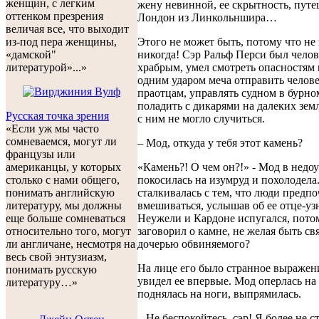
женщин, с легким
жену невинной, ее скрытность, путе
оттенком презрения
Лондон из Линкольншира…
величая все, что выходит
Этого не может быть, потому что не
из-под пера женщины,
никогда! Сэр Ральф Перси был чело
«дамской"
храбрым, умел смотреть опасностям 
литературой»...»
одним ударом меча отправить челове
праотцам, управлять судном в бурно
поладить с дикарями на далеких земл
Русская точка зрения
с ним не могло случиться.
«Если уж мы часто
сомневаемся, могут ли
– Мод, откуда у тебя этот камень?
французы или
«Камень?! О чем он?!» - Мод в недо
американцы, у которых
покосилась на изумруд и похолодела
столько с нами общего,
сталкивалась с тем, что люди предп
понимать английскую
вмешиваться, услышав об ее отце-уз
литературу, мы должны
Неужели и Кардоне испугался, пото
еще больше сомневаться
заговорил о камне, не желая быть св
относительно того, могут
дочерью обвиняемого?
ли англичане, несмотря на
весь свой энтузиазм,
На лице его было странное выражени
понимать русскую
увидел ее впервые. Мод оперлась на 
литературу…»
поднялась на ноги, выпрямилась.
– Не беспокойтесь, сэр! Я более не с