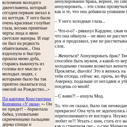
аннулирование брака, вернее, он сам
вспомнив молодого
аннулировать, – эти слова прозвучал
джентльмена, который
как и те, что она добавила упавшим 
сегодня первым заехал в
их коттедж. У него были
– У него холодные глаза...
очень красивые голубые
глаза, весьма приятные
– Что-о-о? - рявкнул Кардоне, сжав е
черты лица и явно
что она ойкнула – он явно не рассчи
светские манеры. И еще
рук и продолжил, уже не рассчитыва
он был на редкость
слов.
обаятельным... Она
вздохнула и быстро
– Жениться? Аннулировать брак? Тв
прошла мимо дуба,
способен быть мужем, а какой-то мер
стараясь выкинуть из
холодными глазами возжелал женитьс
головы все мысли о
Проклятье, diavolo! Это я женюсь на 
молодых людях, с
тебя отсюда, сейчас же, прочь, во Ф
которыми было бы так
Америку, подальше от негодяев и уб
приятно оказаться под
поедешь со мной!
омелой на Рождество...»
– С вами?! – ахнула Мод.
По картине Константина
Коровина «У окна»
«- Он
То, что он сказал, было так неожидан
не придет! – бормотала
прекрасно! Она чуть не задохнулась 
бабка, узловатыми
переполнившего ее восторга. Неуже
скрюченными пальцами
любит ее?! Уехать с ним, стать его ж
держа спицы и
как о страшном сне – о сэре Мармадь