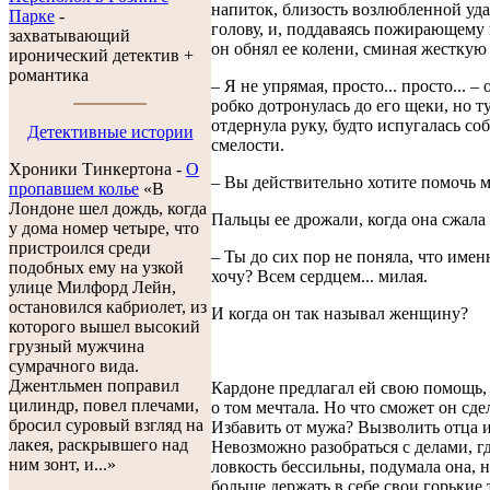
напиток, близость возлюбленной уда
Парке
-
голову, и, поддаваясь пожирающему
захватывающий
он обнял ее колени, сминая жесткую 
иронический детектив +
романтика
– Я не упрямая, просто... просто... – 
робко дотронулась до его щеки, но т
отдернула руку, будто испугалась со
Детективные истории
смелости.
Хроники Тинкертона -
O
– Вы действительно хотите помочь 
пропавшем колье
«В
Лондоне шел дождь, когда
Пальцы ее дрожали, когда она сжала 
у дома номер четыре, что
пристроился среди
– Ты до сих пор не поняла, что имен
подобных ему на узкой
хочу? Всем сердцем... милая.
улице Милфорд Лейн,
остановился кабриолет, из
И когда он так называл женщину?
которого вышел высокий
грузный мужчина
сумрачного вида.
Джентльмен поправил
Кардоне предлагал ей свою помощь, 
цилиндр, повел плечами,
о том мечтала. Но что сможет он сде
бросил суровый взгляд на
Избавить от мужа? Вызволить отца и
лакея, раскрывшего над
Невозможно разобраться с делами, гд
ним зонт, и...»
ловкость бессильны, подумала она, н
больше держать в себе свои горькие