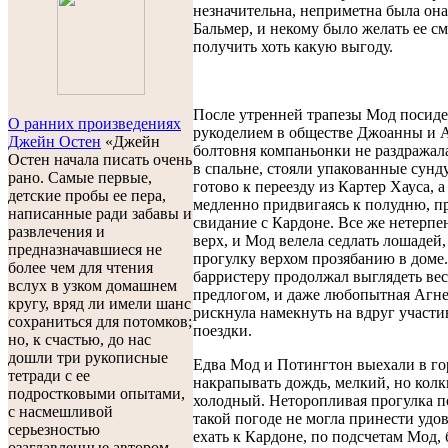
незначительна, неприметна была он
Бальмер, и некому было желать ее см
получить хоть какую выгоду.
После утренней трапезы Мод посиде
О ранних произведениях
рукоделием в обществе Джоанны и А
Джейн Остен
«Джейн
болтовня компаньонки не раздражала
Остен начала писать очень
в спальне, стояли упакованные сунд
рано. Самые первые,
готово к переезду из Картер Хауса, а
детские пробы ее пера,
медленно придвигаясь к полудню, 
написанные ради забавы и
свидание с Кардоне. Все же нетерпе
развлечения и
верх, и Мод велела седлать лошадей
предназначавшиеся не
прогулку верхом прозябанию в доме.
более чем для чтения
барристеру продолжал выглядеть в
вслух в узком домашнем
предлогом, и даже любопытная Агне
кругу, вряд ли имели шанс
рискнула намекнуть на вдруг участи
сохраниться для потомков;
поездки.
но, к счастью, до нас
дошли три рукописные
Едва Мод и Потингтон выехали в гор
тетради с ее
накрапывать дождь, мелкий, но колк
подростковыми опытами,
холодный. Неторопливая прогулка п
с насмешливой
такой погоде не могла принести удов
серьезностью
ехать к Кардоне, по подсчетам Мод,
озаглавленные автором