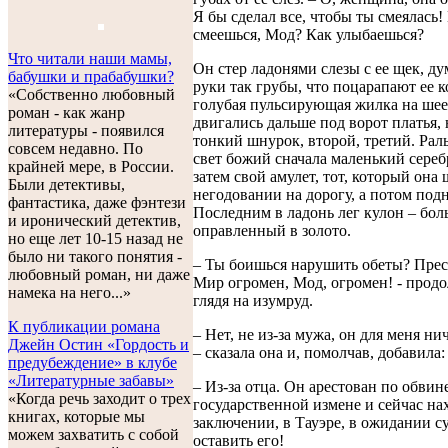
Я бы сделал все, чтобы ты смеялась!
смеешься, Мод? Как улыбаешься?
Что читали наши мамы,
Он стер ладонями слезы с ее щек, дум
бабушки и прабабушки?
руки так грубы, что поцарапают ее к
«Собственно любовный
голубая пульсирующая жилка на шее
роман - как жанр
двигались дальше под ворот платья,
литературы - появился
тонкий шнурок, второй, третий. Рал
совсем недавно. По
свет божий сначала маленький сереб
крайней мере, в России.
затем свой амулет, тот, который она
Были детективы,
негодовании на дорогу, а потом подн
фантастика, даже фэнтези
Последним в ладонь лег кулон – бол
и иронический детектив,
оправленный в золото.
но еще лет 10-15 назад не
было ни такого понятия -
– Ты боишься нарушить обеты? Прес
любовный роман, ни даже
Мир огромен, Мод, огромен! - продо
намека на него...»
глядя на изумруд.
К публикации романа
– Нет, не из-за мужа, он для меня нич
Джейн Остин «Гордость и
– сказала она и, помолчав, добавила:
предубеждение» в клубе
«Литературные забавы»
– Из-за отца. Он арестован по обви
«Когда речь заходит о трех
государственной измене и сейчас на
книгах, которые мы
заключении, в Тауэре, в ожидании су
можем захватить с собой
оставить его!