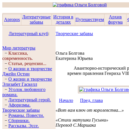
Литературные
История в
Архив
Apropos
Путешествуем
забавы
деталях
форума
Литературный клуб
:
Творческие забавы
Мир литературы
−
Классика,
Ольга Болгова
современность.
Екатерина Юрьева
−
Статьи, рецензии...
Авантюрно-исторический 
−
О жизни и творчестве
времен правления Генриха VII
Джейн Остин
−
О жизни и творчестве
Элизабет Гaскелл
−
Уголок любовного
романа.
−
Литературный герой.
Начало
Пред. глава
−
Афоризмы.
Творческие забавы
«Вот вам ключ от королевства...»
−
Романы. Повести.
«Стихи матушки Гусыни»
−
Сборники.
Перевод С.Маршака
−
Рассказы. Эссe.