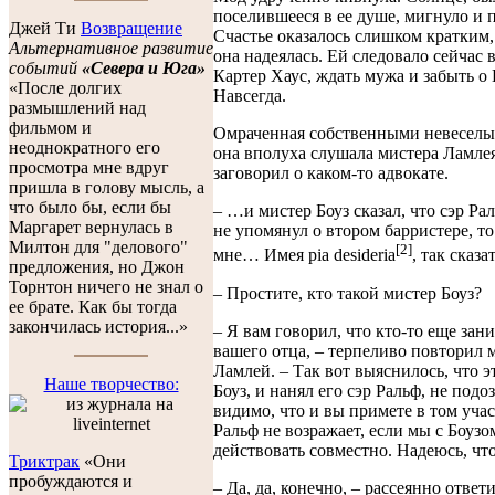
поселившееся в ее душе, мигнуло и п
Джей Ти
Возвращение
Счастье оказалось слишком кратким,
Альтернативное развитие
она надеялась. Ей следовало сейчас 
событий
«Севера и Юга»
Картер Хаус, ждать мужа и забыть о
«После долгих
Навсегда.
размышлений над
фильмом и
Омраченная собственными невесел
неоднократного его
она вполуха слушала мистера Ламле
просмотра мне вдруг
заговорил о каком-то адвокате.
пришла в голову мысль, а
что было бы, если бы
– …и мистер Боуз сказал, что сэр Ра
Маргарет вернулась в
не упомянул о втором барристере, то
Милтон для "делового"
[2]
мне… Имея pia desideria
, так сказ
предложения, но Джон
Торнтон ничего не знал о
– Простите, кто такой мистер Боуз?
ее брате. Как бы тогда
закончилась история...»
– Я вам говорил, что кто-то еще зан
вашего отца, – терпеливо повторил 
Ламлей. – Так вот выяснилось, что э
Наше творчество:
Боуз, и нанял его сэр Ральф, не подоз
видимо, что и вы примете в том учас
Ральф не возражает, если мы с Боузо
действовать совместно. Надеюсь, ч
Триктрак
«Они
пробуждаются и
– Да, да, конечно, – рассеянно ответ