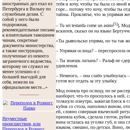
иностранных дел ехал из
тебя и хочу, чтобы ты была со мной 
Петербурга в Вильну по
горе... потому что хочу, чтобы ты от
служебным делам. С
тайны. Проклятье, что за упрямая ж
собой у него были
[5]
подорожная,
– Tu sei testardа come un asino
], Мод
рекомендательные письма
вскипев, сказал он на языке Бертуччо
к влиятельным тамошним
чинам, секретные
«Ты дьявольски упряма, но ты так ж
документы министерства,
– Упрямая ослица? – переспросила о
а также инструкции,
полученные из некоего
– Ты знаешь латынь? – Ральф не сде
заграничного ведомства,
удивления.
которому он служил не
менее успешно и с
– Немного, – она слабо улыбнулась –
большей выгодой для
готов все отдать за эту улыбку.
себя, нежели на
официальном месте...»
Мод поняла про ослицу, но не рассер
наоборот, что-то проснулось в ней, 
толкнуло изнутри, зажигая блеск в гл
кубок со стола, наполнил вином, от
ей, словно совершая языческий риту
приняла кубок, сделала глоток, руби
Неуместные
вина осталась на уголке губ, и она с
происшествия, или
языком, смешно, по-детски. Вино, 
Переполох в Розингс