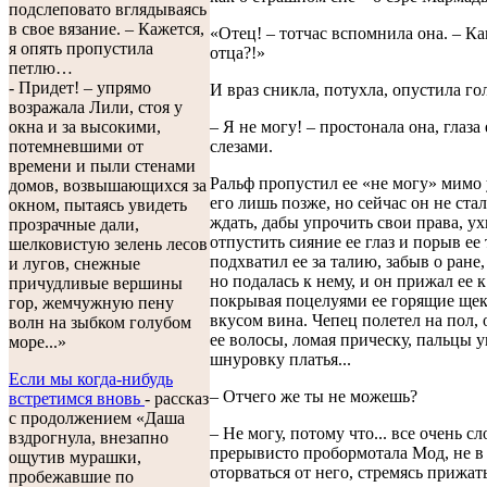
подслеповато вглядываясь
в свое вязание. – Кажется,
«Отец! – тотчас вспомнила она. – Ка
я опять пропустила
отца?!»
петлю…
- Придет! – упрямо
И враз сникла, потухла, опустила гол
возражала Лили, стоя у
– Я не могу! – простонала она, глаза
окна и за высокими,
слезами.
потемневшими от
времени и пыли стенами
Ральф пропустил ее «не могу» мимо
домов, возвышающихся за
его лишь позже, но сейчас он не ста
окном, пытаясь увидеть
ждать, дабы упрочить свои права, ух
прозрачные дали,
отпустить сияние ее глаз и порыв ее 
шелковистую зелень лесов
подхватил ее за талию, забыв о ране,
и лугов, снежные
но подалась к нему, и он прижал ее к
причудливые вершины
покрывая поцелуями ее горящие щек
гор, жемчужную пену
вкусом вина. Чепец полетел на пол,
волн на зыбком голубом
ее волосы, ломая прическу, пальцы у
море...»
шнуровку платья...
Если мы когда-нибудь
– Отчего же ты не можешь?
встретимся вновь
- рассказ
с продолжением «Даша
– Не могу, потому что... все очень сл
вздрогнула, внезапно
прерывисто пробормотала Мод, не в
ощутив мурашки,
оторваться от него, стремясь прижат
пробежавшие по