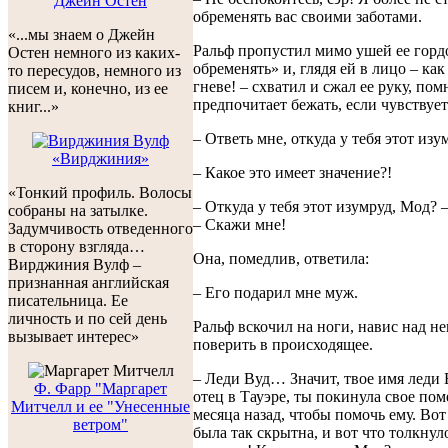
Джейн Остен
обременять вас своими заботами.
«...мы знаем о Джейн
Ральф пропустил мимо ушей ее гордо
Остен немного из каких-
обременять» и, глядя ей в лицо – как
то пересудов, немного из
гневе! – схватил и сжал ее руку, пом
писем и, конечно, из ее
предпочитает бежать, если чувствует
книг...»
– Ответь мне, откуда у тебя этот изу
«Вирджиния»
– Какое это имеет значение?!
«Тонкий профиль. Волосы
– Откуда у тебя этот изумруд, Мод? 
собраны на затылке.
– Скажи мне!
Задумчивость отведенного
в сторону взгляда…
Она, помедлив, ответила:
Вирджиния Вулф –
признанная английская
– Его подарил мне муж.
писательница. Ее
личность и по сей день
Ральф вскочил на ноги, навис над не
вызывает интерес»
поверить в происходящее.
– Леди Вуд… Значит, твое имя леди 
Ф. Фарр "Маргарет
отец в Тауэре, ты покинула свое пом
Митчелл и ее "Унесенные
месяца назад, чтобы помочь ему. Во
ветром"
была так скрытна, и вот что толкнуло