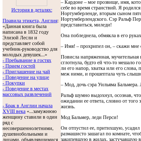
– Кардоне – мое прозвище, имя, кото
себе во время странствий. Я родился
История в деталях:
Нортумберленде, вторым сыном пят
Нортумберлендского. Сэр Ральф Пер
Правила этикета, Англия
:
представиться, миледи!
«Данная книга была
написана в 1832 году
Она побледнела, обмякла в его руках
Элизой Лесли и
представляет собой
– Имя! – прохрипел он, – скажи мне 
учебник-руководство для
молодых девушек...»
Повисла напряженная, мучительная 
- Пребывание в гостях
сглотнула, будто ей что-то мешало го
- Прием гостей
ли его напор, хватка или его слова,
- Приглашение на чай
меж ними, и прошептала чуть слышн
- Поведение на улице
- Покупки
– Мод, дочь сэра Уильяма Бальмера.
- Поведение в местах
массовых развлечений
Ральф шумно выдохнул, осознав, что
ожидании ее ответа, словно от того 
- Брак в Англии начала
жизнь.
XVIII века
«...замужнюю
женщину ставили в один
Мод Бальмер, леди Перси!
ряд с
Он отпустил ее, притихшую, усадил 
несовершеннолетними,
размашисто зашагал по комнате, что
душевнобольными и
закипевшую в жилах, застучавшую в
лицами, объявлявшимися