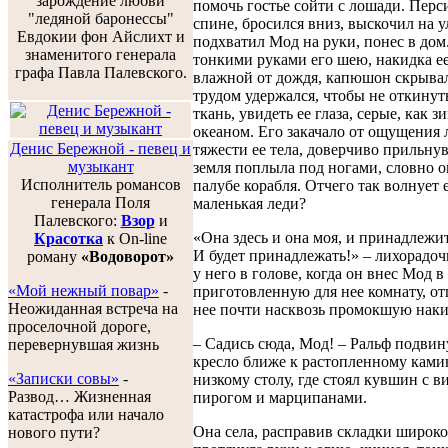
зарождение любви
помочь гостье сойти с лошади. Перси
"ледяной баронессы"
спине, бросился вниз, выскочил на у
Евдокии фон Айслихт и
подхватил Мод на руки, понес в дом
знаменитого генерала
тонкими руками его шею, накидка е
графа Павла Палевского.
влажной от дождя, капюшон скрывал
трудом удержался, чтобы не откинут
ткань, увидеть ее глаза, серые, как з
океаном. Его закачало от ощущения 
Денис Бережной - певец и
тяжести ее тела, доверчиво прильнув
музыкант
земля поплыла под ногами, словно о
Исполнитель романсов
палубе корабля. Отчего так волнует е
генерала Поля
маленькая леди?
Палевского:
Взор
и
«Она здесь и она моя, и принадлежит
Красотка
к On-line
И будет принадлежать!» – лихорадоч
роману
«Водоворот»
у него в голове, когда он внес Мод в
«Мой нежный повар»
-
приготовленную для нее комнату, от
Неожиданная встреча на
нее почти насквозь промокшую наки
проселочной дороге,
– Садись сюда, Мод! – Ральф подвин
перевернувшая жизнь
кресло ближе к растопленному ками
«Записки совы»
-
низкому столу, где стоял кувшин с в
Развод… Жизненная
пирогом и марципанами.
катастрофа или начало
Она села, расправив складки широко
нового пути?