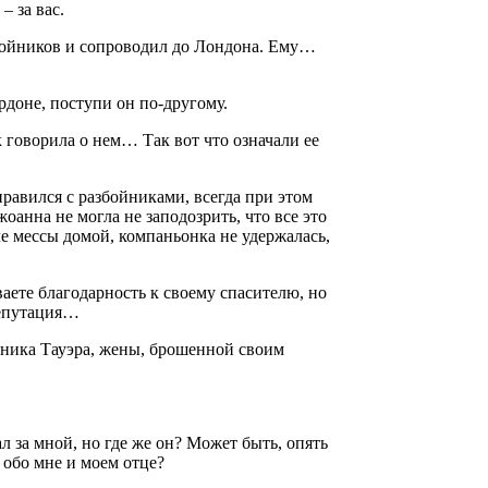
 за вас.
азбойников и сопроводил до Лондона. Ему…
рдоне, поступи он по-другому.
 говорила о нем… Так вот что означали ее
правился с разбойниками, всегда при этом
оанна не могла не заподозрить, что все это
ле мессы домой, компаньонка не удержалась,
аете благодарность к своему спасителю, но
репутация…
узника Тауэра, жены, брошенной своим
ал за мной, но где же он? Может быть, опять
 обо мне и моем отце?