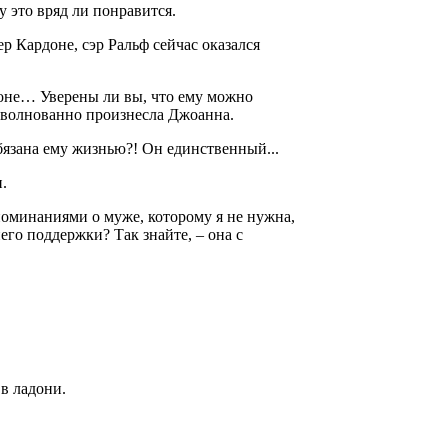
 это вряд ли понравится.
ер Кардоне, сэр Ральф сейчас оказался
рдоне… Уверены ли вы, что ему можно
зволнованно произнесла Джоанна.
бязана ему жизнью?! Он единственный...
.
поминаниями о муже, которому я не нужна,
его поддержки? Так знайте, – она с
 в ладони.