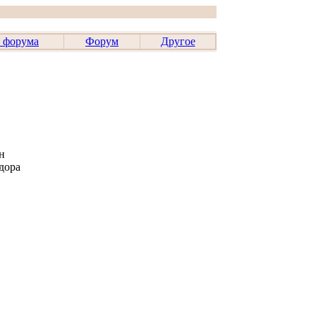
 форума
Форум
Другое
н
дора