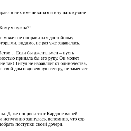
рава в них вмешиваться и внушать кузине
 Кому я нужна?!
 не может не понравиться достойному
оторыми, видимо, не раз уже задавалась.
зяйство… Если бы джентльмен – пусть
арностью приняла бы его руку. Он может
не так! Титул не избавляет от одиночества,
в свой дом овдовевшую сестру, не заменяет
дны. Даже попроси этот Кардоне вашей
а испуганно запнулась, вспомнив, что сэр
добрять поступки своей дочери.