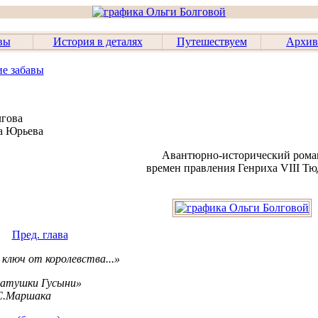
вы
История в деталях
Путешествуем
Архив
ие забавы
лгова
а Юрьева
Авантюрно-исторический рома
времен правления Генриха VIII Тю
Пред. глава
ключ от королевства...»
атушки Гусыни»
С.Маршака