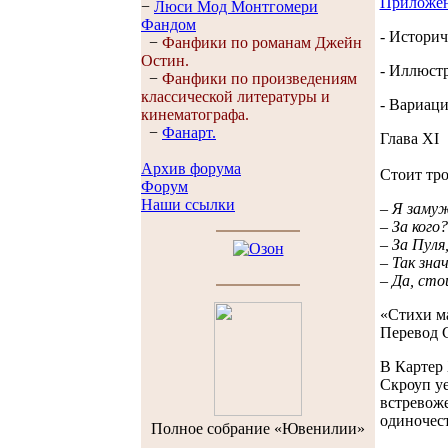
Приложен
−
Люси Мод Монтгомери
Фандом
- Историч
−
Фанфики по романам Джейн
Остин.
- Иллюст
−
Фанфики по произведениям
классической литературы и
- Вариаци
кинематографа.
−
Фанарт.
Глава XI
Архив форума
Стоит тр
Форум
Наши ссылки
– Я замуж 
– За кого?
– За Пуля,
– Так зна
– Да, ст
«Стихи м
Перевод 
В Картер 
Скроуп уе
встревоже
одиночест
Полноe собраниe «Ювенилии»