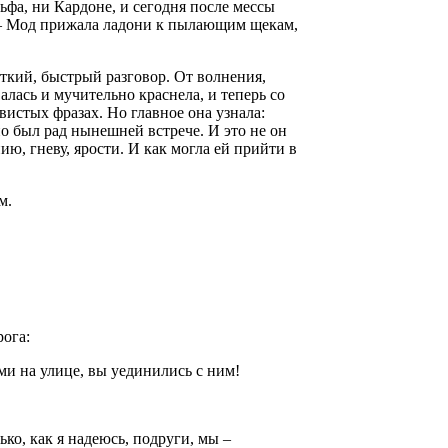
ьфа, ни Кардоне, и сегодня после мессы
, – Мод прижала ладони к пылающим щекам,
ткий, быстрый разговор. От волнения,
валась и мучительно краснела, и теперь со
истых фразах. Но главное она узнала:
но был рад нынешней встрече. И это не он
ию, гневу, ярости. И как могла ей прийти в
м.
ога:
и на улице, вы уединились с ним!
ько, как я надеюсь, подруги, мы –