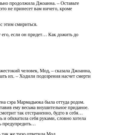
ельно продолжила Джоанна. – Оставьте
это не принесет вам ничего, кроме
с этим смириться.
у его, если он придет… Как дожить до
 жестокий человек, Мод, – сказала Джоанна,
ать их. – Ходили подозрения насчет смерти
жена сэра Мармадьюка была оттуда родом.
ставив ему весьма внушительное приданое.
смотрит так отстраненно, будто в себя…
 и обхватила себя руками, словно хотела
ась предупредить…
 так же тихо ответила Мод.