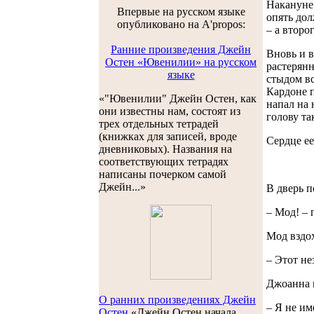
Накануне 
Впервые на русском языке
опять дол
опубликовано на A'propos:
– а втор
Ранние произведения Джейн
Вновь и в
Остен «Ювенилии» на русском
растерянн
языке
стыдом вс
Кардоне п
«"Ювенилии" Джейн Остен, как
напал на 
они известны нам, состоят из
голову та
трех отдельных тетрадей
(книжках для записей, вроде
Сердце ее
дневниковых). Названия на
соответствующих тетрадях
написаны почерком самой
Джейн...»
В дверь п
– Мод! –
Мод вздох
– Этот не
Джоанна п
О ранних произведениях Джейн
– Я не им
Остен
«Джейн Остен начала