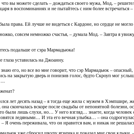
 что вы можете сделать – дождаться своего мужа, Мод, – решит
царя в воспоминаниях и не пытайтесь с ним более встречаться – 
ыла права. Ей лучше не видеться с Кардоне, но сердце не могло 
ожко, совсем немножко счастья, – думала Мод. – Завтра я увиж
тесь подальше от сэра Мармадьюка!
е глаза уставилась на Джоанну.
 знаю его, но все во мне говорит, что сэр Мармадьюк – опасный,
сь на закрытую дверь и понизив голос, будто Скроуп мог услыш
….
 женат?
ился лет десять назад – я тогда еще жила с мужем в Хэмпшире, 
 она скончалась вскоре после свадьбы от непонятной болезни, о
то были лишь слухи, но… У него взгляд… знаете, когда человек 
новятся ледяными… И эта его вечная улыбка… – она содрогнулась
. – Я очень переживала, что он нравится вам, и никак не решал
мадьюк уже сбросил шкуру ягненка и показал мне свои клыки, –