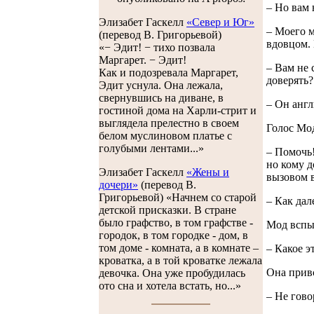
– Но вам 
Элизабет Гаскелл
«Север и Юг»
– Моего м
(перевод В. Григорьевой)
вдовцом. 
«− Эдит! − тихо позвала
Маргарет. − Эдит!
– Вам не 
Как и подозревала Маргарет,
доверять?
Эдит уснула. Она лежала,
свернувшись на диване, в
– Он англ
гостиной дома на Харли-стрит и
выглядела прелестно в своем
Голос Мод
белом муслиновом платье с
голубыми лентами...»
– Помочь!
но кому д
Элизабет Гаскелл
«Жены и
вызовом в
дочери»
(перевод В.
Григорьевой) «Начнем со старой
– Как дал
детской присказки. В стране
было графство, в том графстве -
Мод вспы
городок, в том городке - дом, в
том доме - комната, а в комнате –
– Какое э
кроватка, а в той кроватке лежала
Она привс
девочка. Она уже пробудилась
ото сна и хотела встать, но...»
– Не гово