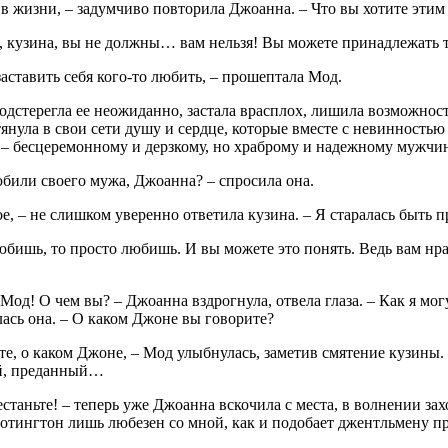
в жизни, – задумчиво повторила Джоанна. – Что вы хотите этим
, кузина, вы не должны… вам нельзя! Вы можете принадлежать т
заставить себя кого-то любить, – прошептала Мод.
дстерегла ее неожиданно, застала врасплох, лишила возможност
тянула в свои сети душу и сердце, которые вместе с невинность
– бесцеремонному и дерзкому, но храброму и надежному мужчин
били своего мужа, Джоанна? – спросила она.
е, – не слишком уверенно ответила кузина. – Я старалась быть
юбишь, то просто любишь. И вы можете это понять. Ведь вам нра
 Мод! О чем вы? – Джоанна вздрогнула, отвела глаза. – Как я м
ась она. – О каком Джоне вы говорите?
те, о каком Джоне, – Мод улыбнулась, заметив смятение кузины.
й, преданный…
естаньте! – теперь уже Джоанна вскочила с места, в волнении за
тингтон лишь любезен со мной, как и подобает джентльмену пр