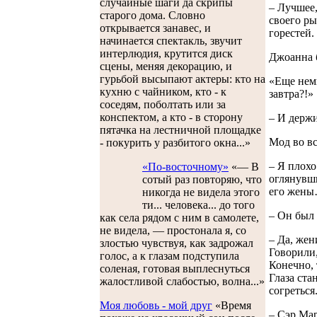
случайные шаги да скрипы
– Лучшее,
старого дома. Словно
своего ры
открывается занавес, и
горестей.
начинается спектакль, звучит
интерлюдия, крутится диск
Джоанна б
сцены, меняя декорацию, и
гурьбой высыпают актеры: кто на
«Еще немн
кухню с чайником, кто - к
завтра?!»
соседям, поболтать или за
конспектом, а кто - в сторону
– И держи
пятачка на лестничной площадке
Мод во вс
- покурить у разбитого окна...»
– Я плохо
«По-восточному»
«— В
оглянувши
сотый раз повторяю, что
его жены
никогда не видела этого
ти... человека... до того
– Он был
как села рядом с ним в самолете,
не видела, — простонала я, со
– Да, жен
злостью чувствуя, как задрожал
Говорили,
голос, а к глазам подступила
Конечно, 
соленая, готовая выплеснуться
Глаза ста
жалостливой слабостью, волна...»
согреться
Моя любовь - мой друг
«Время
– Сэр Мар