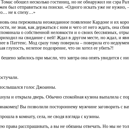
Томас обошел несколько гостиниц, но не обнаружил ни сэра Рал
жен был отправиться на поиски. «Одного искать уже не нужно
ого… не к спеху…»
новь она переживала неожиданное появление Кардоне и их коро
ости, не зная, как держаться с ним и чего от него ждать, она сби
поминала о собственной неловкости и о своих бессвязных, отрыв
риходил на свидание с ней! Ждал в другом месте, но ждал, и яв
нее в Паттенс. Мод сразу тому поверила – поверила его недоумен
кая глупость, нелепое подозрение, что он хотел ее убить?!
 бешено забилось при мысли, что завтра она опять увидится с ни
остучали.
 послышался голос Джоанны.
нула и открыла дверь. Обычно спокойная кузина выпалила с пор
знакомец! Вы позволили постороннему мужчине заговорить с вам
рошла в комнату, села, не сводя взгляда с кузины.
ею права расспрашивать, а вы не обязаны отвечать. Но мы не тол