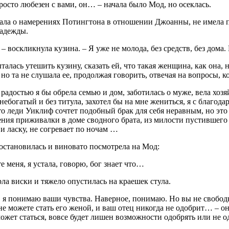
росто любезен с вами, он… – начала было Мод, но осеклась.
ала о намерениях Потингтона в отношении Джоанны, не имела п
адежды.
 – воскликнула кузина. – Я уже не молода, без средств, без дома.
алась утешить кузину, сказать ей, что такая женщина, как она,
но та не слушала ее, продолжая говорить, отвечая на вопросы, к
 радостью я бы обрела семью и дом, заботилась о муже, вела хо
небогатый и без титула, захотел бы на мне жениться, я с благод
то леди Уиклиф сочтет подобный брак для себя неравным, но это 
ния приживалки в доме сводного брата, из милости пустившего 
и ласку, не согревает по ночам …
становилась и виновато посмотрела на Мод:
е меня, я устала, говорю, бог знает что…
ла виски и тяжело опустилась на краешек стула.
, я понимаю ваши чувства. Наверное, понимаю. Но вы не свобо
не можете стать его женой, и ваш отец никогда не одобрит… – он
ожет статься, вовсе будет лишен возможности одобрять или не о