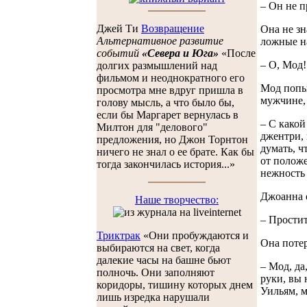
– Он не п
Джей Ти
Возвращение
Она не зн
Альтернативное развитие
ложные н
событий
«Севера и Юга»
«После
– О, Мод!
долгих размышлений над
фильмом и неоднократного его
Мод попыт
просмотра мне вдруг пришла в
мужчине, 
голову мысль, а что было бы,
если бы Маргарет вернулась в
– С какой
Милтон для "делового"
джентри, 
предложения, но Джон Торнтон
думать, ч
ничего не знал о ее брате. Как бы
от положе
тогда закончилась история...»
нежность 
Джоанна о
Наше творчество:
– Простит
Триктрак
«Они пробуждаются и
Она потер
выбираются на свет, когда
далекие часы на башне бьют
– Мод, да
полночь. Они заполняют
руки, вы 
коридоры, тишину которых днем
Уильям, м
лишь изредка нарушали