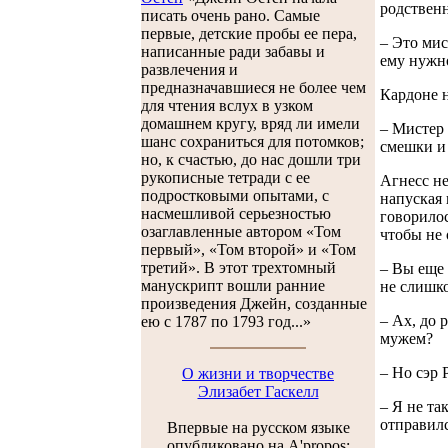
родственн
писать очень рано. Самые
первые, детские пробы ее пера,
– Это мис
написанные ради забавы и
ему нужно
развлечения и
предназначавшиеся не более чем
Кардоне н
для чтения вслух в узком
домашнем кругу, вряд ли имели
– Мистер 
шанс сохраниться для потомков;
смешки и 
но, к счастью, до нас дошли три
рукописные тетради с ее
Агнесс не
подростковыми опытами, с
напуская 
насмешливой серьезностью
говорилос
озаглавленные автором «Том
чтобы не 
первый», «Том второй» и «Том
третий». В этот трехтомный
– Вы еще 
манускрипт вошли ранние
не слишко
произведения Джейн, созданные
– Ах, до 
ею с 1787 по 1793 год...»
мужем?
– Но сэр
О жизни и творчестве
Элизабет Гаскелл
– Я не та
отправилс
Впервые на русском языке
опубликовано на A'propos: