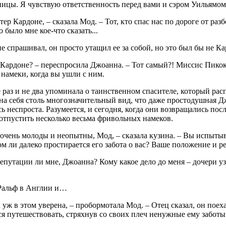
ицы. Я чувствую ответственность перед вами и сэром Уильямом –
тер Кардоне, – сказала Мод. – Тот, кто спас нас по дороге от р
 было мне кое-что сказать...
е спрашивал, он просто утащил ее за собой, но это был бы не Ка
Кардоне? – переспросила Джоанна. – Тот самый?! Миссис Пикок
намеки, когда вы ушли с ним.
 раз и не два упоминала о таинственном спасителе, который рас
на себя столь многозначительный вид, что даже простодушная Дж
ь неспроста. Разумеется, и сегодня, когда они возвращались пос
отпустить несколько весьма фривольных намеков.
очень молоды и неопытны, Мод, – сказала кузина. – Вы испытыв
м ли далеко простирается его забота о вас? Ваше положение и 
репутации ли мне, Джоанна? Кому какое дело до меня – дочери 
 Ральф в Англии и…
к уж в этом уверена, – пробормотала Мод. – Отец сказал, он поех
я путешествовать, стряхнув со своих плеч ненужные ему заботы