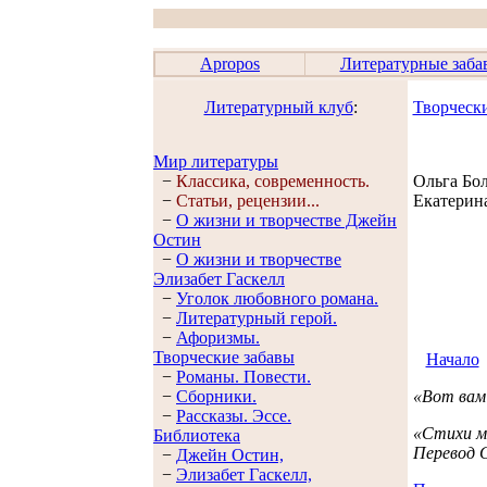
Apropos
Литературные заба
Литературный клуб
:
Творческ
Мир литературы
−
Классика, современность.
Ольга Бо
−
Статьи, рецензии...
Екатерин
−
О жизни и творчестве Джейн
Остин
−
О жизни и творчестве
Элизабет Гaскелл
−
Уголок любовного романа.
−
Литературный герой.
−
Афоризмы.
Творческие забавы
Начало
−
Романы. Повести.
−
Сборники.
«Вот вам 
−
Рассказы. Эссe.
«Стихи м
Библиотека
Перевод 
−
Джейн Остин,
−
Элизабет Гaскелл,