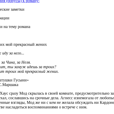
ия (бонусы) к роману:
еские заметки
рации
и на тему романа
оих мой прекрасный жених
иду за него...
 за Чина, за Неля.
чит, ты замуж идешь за троих?
оит троих мой прекрасный жених.
атушки Гусыни»
С.Маршака
Хаус сразу Мод скрылась в своей комнате, предусмотрительно зап
хал, сославшись на срочные дела. Агнесс изнемогала от любопы
нные взгляды, Мод же ни с кем не желала обсуждать ни Кардоне,
ве насладиться воспоминаниями о встрече с ним.