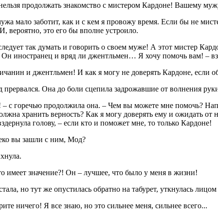
нельзя продолжать знакомство с мистером Кардоне! Вашему мужу
ужа мало заботит, как и с кем я провожу время. Если бы не мист
И, вероятно, это его бы вполне устроило.
следует так думать и говорить о своем муже! А этот мистер Ка
 Он иностранец и вряд ли джентльмен… Я хочу помочь вам! – в
ичанин и джентльмен! И как я могу не доверять Кардоне, если о
 прервался. Она до боли сцепила задрожавшие от волнения руки
 – с горечью продолжила она. – Чем вы можете мне помочь? На
олжна хранить верность? Как я могу доверять ему и ожидать от н
здернула голову, – если кто и поможет мне, то только Кардоне!
еко вы зашли с ним, Мод?
хнула.
то имеет значение?! Он – лучшее, что было у меня в жизни!
тала, но тут же опустилась обратно на табурет, уткнулась лицом
рите ничего! Я все знаю, но это сильнее меня, сильнее всего...