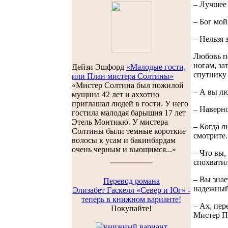
– Лучшее 
– Бог мой
– Нельзя 
Любовь по
ногам, за
Дейзи Эшфорд
«Малодые гости,
спутнику 
или План мистера Солтины»
«Мистер Солтина был пожилой
– А вы лю
мущина 42 лет и аххотно
приглашал людей в гости. У него
– Наверно
гостила малодая барышня 17 лет
Этель Монтикю. У мистера
– Когда л
Солтины были темные короткие
смотрите.
волосы к усам и бакинбардам
очень черным и вьющимся...»
– Что вы,
спохватил
– Вы знае
Перевод романа
надежны
Элизабет Гаскелл «Север и Юг» -
теперь в книжном варианте!
– Ах, пер
Покупайте!
Мистер По