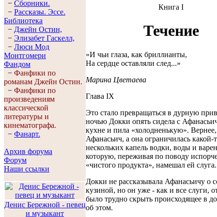
−
Сборники.
Книга I
−
Рассказы. Эссe.
Библиотека
Течение
−
Джейн Остин,
−
Элизабет Гaскелл,
−
Люси Мод
«И чьи глаза, как бриллианты,
Монтгомери
На сердце оставляли след...»
Фандом
−
Фанфики по
Марина Цветаева
романам Джейн Остин.
−
Фанфики по
Глава IX
произведениям
классической
Это стало превращаться в дурную прив
литературы и
ночью Докки опять сидела с Афанасьи
кинематографа.
кухне и пила «холодненькую». Вернее,
−
Фанарт.
Афанасьич, а она ограничилась какой-
нескольких капель водки, воды и варен
Архив форума
которую, переживая по поводу испорч
Форум
«чистого продукта», намешал ей слуга.
Наши ссылки
Докки не рассказывала Афанасьичу о с
кузиной, но он уже - как и все слуги, 
было трудно скрыть происходящее в дом
Денис Бережной - певец
об этом.
и музыкант