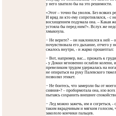
у него хватило бы на это решимости.
«Этот – точно бы уволок. Без всяких р
И вряд ли кто ему сопротивлялся, - с 
восхищением подумала она. – Какая 
устояла бы перед ним?». Вслух же нед
хмыкнула.
− Не верите? – он наклонился к ней – 
почувствовала его дыхание, отчего у н
сжалось внутри, - и жарко прошептал:
− Вот, например, вас... прижать к груди
- у Докки мгновенно ослабли колени, и
превеликим трудом удержалась на ногах
не опираться на руку Палевского тяжел
позволял этикет.
− Не боитесь, что замерзли бы от моег
сияния»? – пробормотала она, изо всех
пытаясь сохранить внешнее спокойстви
− Лед можно зажечь, им и согреться, - 
таким вкрадчивым и мягким голосом, ч
закололо кончики пальцев.