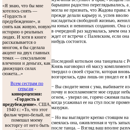
барышни радостно переглядывались, а
«Я знаю, что бы мне
могла не признать, что Жадова права:
хотелось снять —
прежде делали карьеру и, успев вволю
«Гордость и
насладиться свободной жизнью, женил
предубеждение», и
на юных и невинных созданиях. Она с
снять как живую, новую
в очередной раз задумалась, зачем она з
историю о реальных
ждет от встречи с Палевским, если она
людях. И хотя в книге
нибудь состоится.
рассказывается о
многом, я бы сделала
акцент на двух главных
темах — сексуальном
Последний котильон она танцевала с 
влечении и деньгах, как
Князь наговорил ей массу комплименто
движущих силах
твердил о своей страсти, которая вновь
сюжета...»
возгорелась, едва лишь он увидел ее в
Всем сестрам по
− Вы сводите меня с ума, выбиваете из
серьгам
-
почву и воспламеняете мое сердце не
кинорецензия:
огнем, - уверял он, горячо сжимая пал
«Гордость и
когда усаживал ее на стул после проме
предубеждение»
. США,
мазурки.
1940 г.: «То, что этот
фильм черно-белый, не
− Но вы выглядите крепко стоящим на н
помешал моему
смеялась она, оживленная и чуть запы
восторгу от него быть
после танца. – Взгляд ваш вполне разу