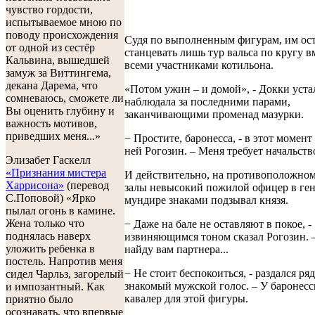
чувство гордости,
испытываемое мною по
поводу происхождения
Судя по выполненным фигурам, им ос
от одной из сестёр
станцевать лишь тур вальса по кругу в
Кальвина, вышедшей
всеми участниками котильона.
замуж за Виттингема,
декана Дарема, что
«Потом ужин – и домой», - Докки уста
сомневаюсь, сможете ли
наблюдала за последними парами,
Вы оценить глубину и
заканчивающими променад мазурки.
важность мотивов,
приведших меня...»
− Простите, баронесса, - в этот момент
ней Рогозин. – Меня требует начальств
Элизабет Гаскелл
«Признания мистера
И действительно, на противоположном
Харрисона»
(перевод
залы невысокий пожилой офицер в ге
С.Поповой) «Ярко
мундире знаками подзывал князя.
пылал огонь в камине.
Жена только что
− Даже на бале не оставляют в покое, -
поднялась наверх
извиняющимся тоном сказал Рогозин. –
уложить ребенка в
найду вам партнера...
постель. Напротив меня
− Не стоит беспокоиться, - раздался ря
сидел Чарльз, загорелый
знакомый мужской голос. – У баронесс
и импозантный. Как
кавалер для этой фигуры.
приятно было
осознавать, что впервые