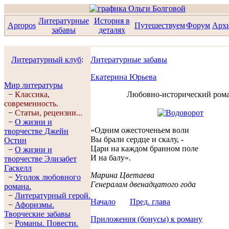
Литературные
История в
Apropos
Путешествуем
Форум
Арх
забавы
деталях
Литературный клуб
:
Литературные забавы
Екатерина Юрьева
Мир литературы
−
Классика,
Любовно-исторический ром
современность.
−
Статьи, рецензии...
−
О жизни и
«Одним ожесточеньем воли
творчестве Джейн
Вы брали сердце и скалу, -
Остин
Цари на каждом бранном поле
−
О жизни и
И на балу».
творчестве Элизабет
Гaскелл
Марина Цветаева
−
Уголок любовного
Генералам двенадцатого года
романа.
−
Литературный герой.
Начало
Пред. глава
−
Афоризмы.
Творческие забавы
Приложения (бонусы) к роману
−
Романы. Повести.