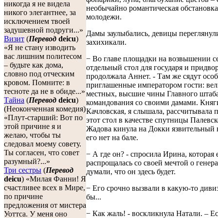
никогда я не видела
необычайно романтическая обстановка
никого элегантнее, за
молодежи.
исключением твоей
задушевной подруги...»
Дамы заулыбались, девицы переглянул
Визит
(
Перевод
deicu
)
захихикали.
«Я не стану изводить
вас лишним политесом
− Во главе площадки на возвышении с
– будьте как дома,
отдельный стол для государя и придво
словно под отческим
продолжала Аннет. - Там же сядут осо
кровом. Помните: в
приглашенные императором гости: ве
тесноте да не в обиде...»
местных, высшие чины Главного штаб
Тайна
(
Перевод
deicu
)
командования со своими дамами. Княг
(Неоконченная комедия)
Качловская, я слышала, рассчитывала п
«Плут-старший: Вот по
этот стол в качестве спутницы Палевско
этой причине я и
Жадова кинула на Докки язвительный в
желаю, чтобы ты
его нет на бале.
следовал моему совету.
Ты согласен, что совет
− А где он? - спросила Ирина, которая 
разумный?...»
распрощалась со своей мечтой о генер
Три сестры
(
Перевод
думали, что он здесь будет.
deicu
) «Милая Фанни! Я
счастливее всех в Мире,
− Его срочно вызвали в какую-то диви
по причине
бы...
предложения от мистера
− Как жаль! - воскликнула Натали. – Е
Уоттса. У меня оно