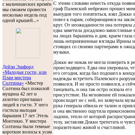
С этими словами невесть откуда появ
с мальчишеских времён
граф Палевский небрежно прошел мим
мы сможем провести
вынудив того попятиться, взял Докки з
несколько недель под
повел к парам, собирающимся на закл
одной крышей...»
круг. От неожиданности она потеряла 
едва заметила досадливо-завистливые
на лицах барышень и дам, краем глаза 
лишь неприязненные взгляды Ирины и
стоящих со своими партнерами в ожи
музыки.
Докки же никак не могла поверить в р
Дейзи Эшфорд
происходящего. Едва она уверовала, чт
«Малодые гости, или
его сегодня, когда бал подошел к концу,
План мистера
надежды встретить Палевского разруш
Солтины»
«Мистер
появился. И не просто появился, а сейч
Солтина был пожилой
танцевать, и она так остро осязала его
мущина 42 лет и
присутствие. На мгновение ей показало
аххотно приглашал
происходит не с ней, но зазвучала музы
людей в гости. У него
рука генерала обвила ее талию и привл
гостила малодая
и она явственно ощутила прикосновен
барышня 17 лет Этель
ладони, тепло от которой распростран
Монтикю. У мистера
телу, заставляя Докки трепетать и чувс
Солтины были темные
поразительно живой и счастливой.
короткие волосы к усам