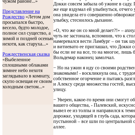
чужом районе...»
Докки совсем забыла об ужине в саду.
же еще вздумал ей улыбнуться, отчего у
Представление на
она увидела его совершенно обворож
Рождество
«Летом дом
улыбку, стеснилось дыхание.
просыпался быстро,
весело, будто молодое,
«О, что же он со мной делает?!» – ахну
полное сил существо, а
чуть не застонала, вспомнив, что к сто
зимой и поздней осенью
намеревался вести Ламбург – он так ш
нехотя, как старуха...»
и витиевато ее приглашал, что Докки с
бы если не на все, то на многое, лишь 
Рождественская сказка
Вольдемар наконец замолчал.
«Выбеленное
сплошными облаками
− Но на ужин я иду со своими родств
зимнее небо нехотя
знакомыми! - воскликнула она, с труд
заглядывало в комнату,
собственное огорчение и пытаясь разг
скупо освещая ее своим
и Алексу среди множества гостей, вы
холодным светом...»
улицу.
− Уверен, какое-то время они смогут о
вашего общества, - Палевский, искусно
вывел ее из толпы и направился к тем
дорожке, уходящей в глубь сада, котора
пустынной – все шли по центральной
аллее.