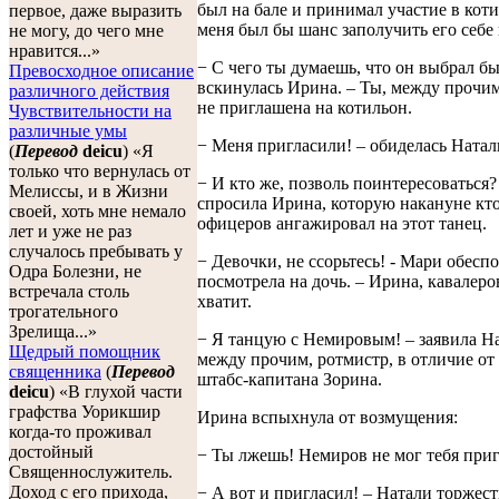
был на бале и принимал участие в коти
первое, даже выразить
меня был бы шанс заполучить его себе 
не могу, до чего мне
нравится...»
− С чего ты думаешь, что он выбрал бы
Превосходное описание
вскинулась Ирина. – Ты, между прочим
различного действия
не приглашена на котильон.
Чувствительности на
различные умы
− Меня пригласили! – обиделась Натал
(
Перевод
deicu
) «Я
только что вернулась от
− И кто же, позволь поинтересоваться?
Мелиссы, и в Жизни
спросила Ирина, которую накануне кто
своей, хоть мне немало
офицеров ангажировал на этот танец.
лет и уже не раз
случалось пребывать у
− Девочки, не ссорьтесь! - Мари обесп
Одра Болезни, не
посмотрела на дочь. – Ирина, кавалеро
встречала столь
хватит.
трогательного
Зрелища...»
− Я танцую с Немировым! – заявила На
Щедрый помощник
между прочим, ротмистр, в отличие от
священника
(
Перевод
штабс-капитана Зорина.
deicu
) «В глухой части
графства Уорикшир
Ирина вспыхнула от возмущения:
когда-то проживал
достойный
− Ты лжешь! Немиров не мог тебя приг
Священнослужитель.
Доход с его прихода,
− А вот и пригласил! – Натали торжест