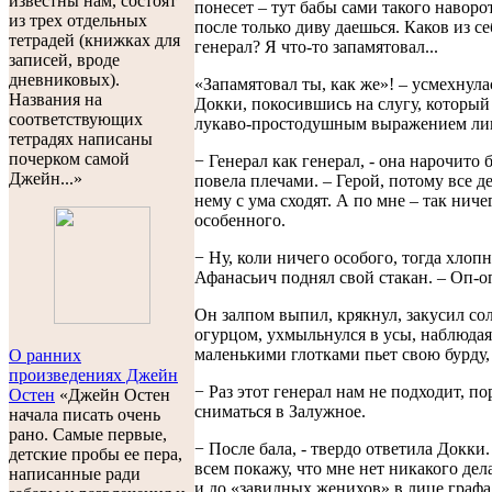
известны нам, состоят
понесет – тут бабы сами такого наворот
из трех отдельных
после только диву даешься. Каков из се
тетрадей (книжках для
генерал? Я что-то запамятовал...
записей, вроде
дневниковых).
«Запамятовал ты, как же»! – усмехнула
Названия на
Докки, покосившись на слугу, который
соответствующих
лукаво-простодушным выражением ли
тетрадях написаны
почерком самой
− Генерал как генерал, - она нарочито 
Джейн...»
повела плечами. – Герой, потому все 
нему с ума сходят. А по мне – так ниче
особенного.
− Ну, коли ничего особого, тогда хлопн
Афанасьич поднял свой стакан. – Оп-о
Он залпом выпил, крякнул, закусил с
огурцом, ухмыльнулся в усы, наблюдая
маленькими глотками пьет свою бурду, 
О ранних
произведениях Джейн
− Раз этот генерал нам не подходит, по
Остен
«Джейн Остен
сниматься в Залужное.
начала писать очень
рано. Самые первые,
− После бала, - твердо ответила Докки.
детские пробы ее пера,
всем покажу, что мне нет никакого дел
написанные ради
и до «завидных женихов» в лице графа