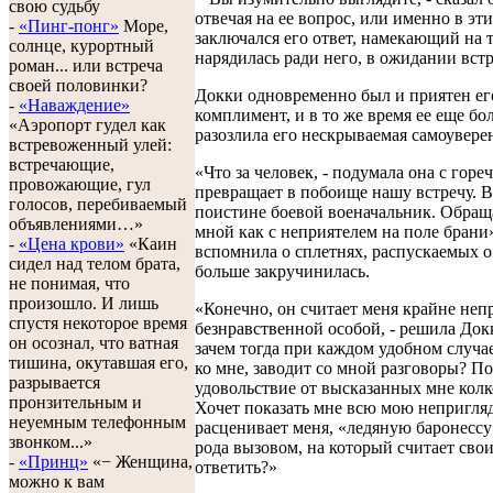
свою судьбу
отвечая на ее вопрос, или именно в эт
-
«Пинг-понг»
Море,
заключался его ответ, намекающий на т
солнце, курортный
нарядилась ради него, в ожидании встр
роман... или встреча
своей половинки?
Докки одновременно был и приятен ег
-
«Наваждение»
комплимент, и в то же время ее еще бо
«Аэропорт гудел как
разозлила его нескрываемая самоувере
встревоженный улей:
встречающие,
«Что за человек, - подумала она с горе
провожающие, гул
превращает в побоище нашу встречу. 
голосов, перебиваемый
поистине боевой военачальник. Обращ
объявлениями…»
мной как с неприятелем на поле брани»
-
«Цена крови»
«Каин
вспомнила о сплетнях, распускаемых о
сидел над телом брата,
больше закручинилась.
не понимая, что
произошло. И лишь
«Конечно, он считает меня крайне неп
спустя некоторое время
безнравственной особой, - решила Док
он осознал, что ватная
зачем тогда при каждом удобном случа
тишина, окутавшая его,
ко мне, заводит со мной разговоры? П
разрывается
удовольствие от высказанных мне колк
пронзительным и
Хочет показать мне всю мою непригля
неуемным телефонным
расценивает меня, «ледяную баронессу
звонком...»
рода вызовом, на который считает сво
-
«Принц»
«− Женщина,
ответить?»
можно к вам