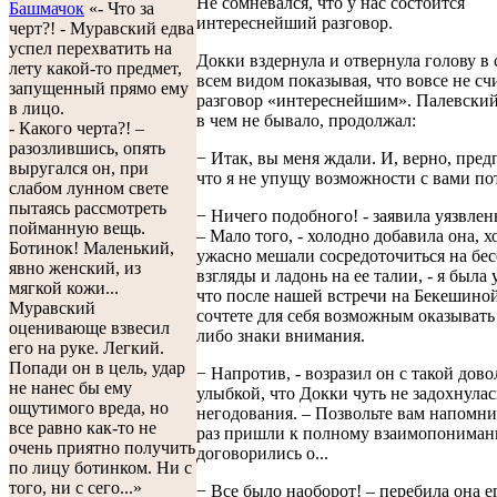
Не сомневался, что у нас состоится
Башмачок
«- Что за
интереснейший разговор.
черт?! - Муравский едва
успел перехватить на
Докки вздернула и отвернула голову в 
лету какой-то предмет,
всем видом показывая, что вовсе не сч
запущенный прямо ему
разговор «интереснейшим». Палевский
в лицо.
в чем не бывало, продолжал:
- Какого черта?! –
разозлившись, опять
− Итак, вы меня ждали. И, верно, пред
выругался он, при
что я не упущу возможности с вами по
слабом лунном свете
пытаясь рассмотреть
− Ничего подобного! - заявила уязвлен
пойманную вещь.
– Мало того, - холодно добавила она, х
Ботинок! Маленький,
ужасно мешали сосредоточиться на бес
явно женский, из
взгляды и ладонь на ее талии, - я была
мягкой кожи...
что после нашей встречи на Бекешиной
Муравский
сочтете для себя возможным оказывать
оценивающе взвесил
либо знаки внимания.
его на руке. Легкий.
Попади он в цель, удар
− Напротив, - возразил он с такой дов
не нанес бы ему
улыбкой, что Докки чуть не задохнулас
ощутимого вреда, но
негодования. – Позвольте вам напомни
все равно как-то не
раз пришли к полному взаимопонима
очень приятно получить
договорились о...
по лицу ботинком. Ни с
того, ни с сего...»
− Все было наоборот! – перебила она е