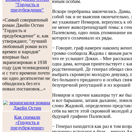
юным особам.
"Гордость и
предубеждение"
Вскоре перебранка закончилась. Дамы,
собой так и не выяснив окончательно, з
«Самый совершенный
же ухаживает Немиров, вернулись к 
роман Джейн Остин
не менее животрепещущей темы: к ген
"Гордость и
Палевскому, одно лишь упоминание и
предубеждение" и, как
которого сплачивало их ряды.
утверждают, "лучший
любовный роман всех
− Говорят, граф намерен наконец женит
времен и народов"
громко сообщила Жадова с явным расче
впервые был
что ее услышит Докки. - Мне рассказал
экранизирован в 1938
одна дама, которая приятельствует с ка
году (для телевидения)
родственницей. Де генерал обещал сво
и с того времени почти
выбрать скромную молодую девушку, п
ни одно десятилетие не
без большого приданого и особых связе
обходилось без его
безупречной репутацией и из хорошей 
новых постановок...»
Немиров и прочие кавалеры тут же бы
и все барышни, затаив дыхание, ловил
слово Жадовой, определенно представ
себя на месте этой скромной молодой 
будущей графини Палевской.
Как снимали
«Гордость и
− Генерал находится как раз в том возра
предубеждение»
мужчины вступают в брак, - вещала Ан