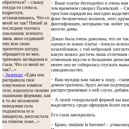
обратиться? – слышу
− Ваше платье бесподобно и очень вам 
откуда-то слева и,
тем временем говорил Палевский. – С
вздрогнув,
простым нарядом вы выгодно выделяет
останавливаюсь. Что со
фоне бесконечных воланов, лент, круж
мной не так? Пятый за
финтифлюшек, которыми так любят ук
последние полчаса
многие дамы.
поклонник зеленого
змия, явно отдавший
Докки была очень довольна, что он так
ему всю свою
оценил ее новое платье - блекло-зелено
трепетную натуру,
незатейливое, с той неброской элегант
обращается ко мне,
какую можно достичь лишь отличным 
тревожно заглядывая в
отменным вкусом и большими деньгам
глаза. Что со мной не
менее она не собиралась спускать вык
так?...»
самодовольство.
-
Экзерсис
«Едва она
− Ваш мундир вам также к лицу, - съяз
расправила свое
демонстративно, будто желая подтверд
измученное измятое
распространяемые о ней слухи, добави
тело, вздохнула своими
пышными формами, как
− А своей генеральской формой вы вы
в то же мгновение
выделяетесь среди офицеров более низ
неведомая сила
подхватила ее и
Его глаза заискрились.
швырнула, распластала
на темном ложе...»
− Браво, madame la baronne! – ухмыльну