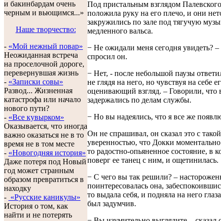
и бакинбардам очень
Под пристальным взглядом Палевского
черным и вьющимся...»
положила руку на его плечо, и они не
закружились по зале под тягучую музы
Наше творчество:
медленного вальса.
-
«Мой нежный повар»
− Не ожидали меня сегодня увидеть? –
Неожиданная встреча
спросил он.
на проселочной дороге,
перевернувшая жизнь
− Нет, - после небольшой паузы ответи
-
«Записки совы»
не глядя на него, но чувствуя на себе е
Развод... Жизненная
оценивающий взгляд. – Говорили, что 
катастрофа или начало
задержались по делам службы.
нового пути?
− Но вы надеялись, что я все же появл
-
«Все кувырком»
Оказывается, что иногда
Он не спрашивал, он сказал это с такой
важно оказаться не в то
уверенностью, что Докки моментально
время не в том месте
то радостно-опьяненное состояние, в к
-
«Новогодняя история»
поверг ее танец с ним, и ощетинилась.
Даже потеря под Новый
год может странным
− С чего вы так решили? – насторожен
образом превратиться в
поинтересовалась она, забеспокоившись
находку
то выдала себя, и подняла на него глаза
-
«Русские каникулы»
был задумчив.
История о том, как
найти и не потерять
− Вы изумительно выглядите, - сказал 