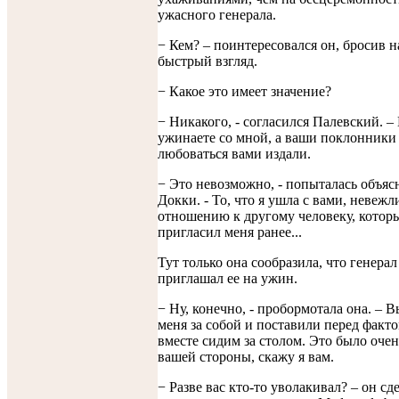
ужасного генерала.
− Кем? – поинтересовался он, бросив н
быстрый взгляд.
− Какое это имеет значение?
− Никакого, - согласился Палевский. –
ужинаете со мной, а ваши поклонники
любоваться вами издали.
− Это невозможно, - попыталась объяс
Докки. - То, что я ушла с вами, невежл
отношению к другому человеку, котор
пригласил меня ранее...
Тут только она сообразила, что генерал
приглашал ее на ужин.
− Ну, конечно, - пробормотала она. – 
меня за собой и поставили перед факто
вместе сидим за столом. Это было очен
вашей стороны, скажу я вам.
− Разве вас кто-то уволакивал? – он сд