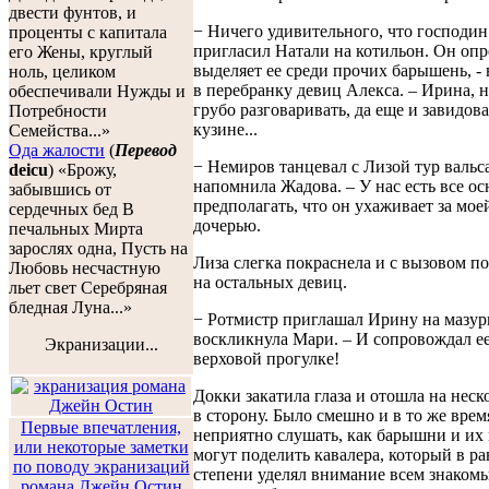
двести фунтов, и
− Ничего удивительного, что господи
проценты с капитала
пригласил Натали на котильон. Он оп
его Жены, круглый
выделяет ее среди прочих барышень, -
ноль, целиком
в перебранку девиц Алекса. – Ирина, н
обеспечивали Нужды и
грубо разговаривать, да еще и завидова
Потребности
кузине...
Семейства...»
Ода жалости
(
Перевод
− Немиров танцевал с Лизой тур вальса
deicu
) «Брожу,
напомнила Жадова. – У нас есть все о
забывшись от
предполагать, что он ухаживает за мое
сердечных бед В
дочерью.
печальных Мирта
зарослях одна, Пусть на
Лиза слегка покраснела и с вызовом п
Любовь несчастную
на остальных девиц.
льет свет Серебряная
бледная Луна...»
− Ротмистр приглашал Ирину на мазур
воскликнула Мари. – И сопровождал ее
Экранизации...
верховой прогулке!
Докки закатила глаза и отошла на неск
в сторону. Было смешно и в то же врем
Первые впечатления,
неприятно слушать, как барышни и их 
или некоторые заметки
могут поделить кавалера, который в р
по поводу экранизаций
степени уделял внимание всем знаком
романа Джейн Остин