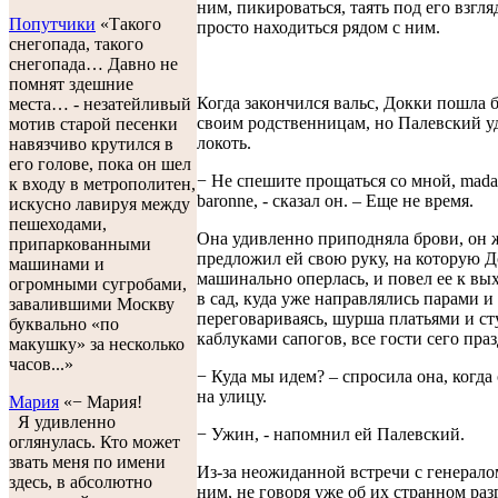
ним, пикироваться, таять под его взгл
Попутчики
«Такого
просто находиться рядом с ним.
снегопада, такого
снегопада… Давно не
помнят здешние
Когда закончился вальс, Докки пошла 
места… - незатейливый
своим родственницам, но Палевский уд
мотив старой песенки
локоть.
навязчиво крутился в
его голове, пока он шел
− Не спешите прощаться со мной, mada
к входу в метрополитен,
baronne, - сказал он. – Еще не время.
искусно лавируя между
пешеходами,
Она удивленно приподняла брови, он 
припаркованными
предложил ей свою руку, на которую 
машинами и
машинально оперлась, и повел ее к вых
огромными сугробами,
в сад, куда уже направлялись парами и
завалившими Москву
переговариваясь, шурша платьями и ст
буквально «по
каблуками сапогов, все гости сего праз
макушку» за несколько
часов...»
− Куда мы идем? – спросила она, когд
на улицу.
Мария
«− Мария!
Я удивленно
− Ужин, - напомнил ей Палевский.
оглянулась. Кто может
звать меня по имени
Из-за неожиданной встречи с генерало
здесь, в абсолютно
ним, не говоря уже об их странном раз