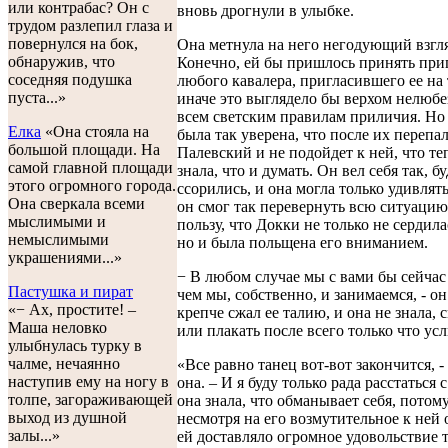
или контрабас? Он с
вновь дрогнули в улыбке.
трудом разлепил глаза и
повернулся на бок,
Она метнула на него негодующий взгля
обнаружив, что
Конечно, ей бы пришлось принять пр
соседняя подушка
любого кавалера, пригласившего ее на 
пуста...»
иначе это выглядело бы верхом нелюбе
всем светским правилам приличия. Но
Елка
«Она стояла на
была так уверена, что после их перепа
большой площади. На
Палевский и не подойдет к ней, что те
самой главной площади
знала, что и думать. Он вел себя так, б
этого огромного города.
ссорились, и она могла только удивлять
Она сверкала всеми
он смог так перевернуть всю ситуацию
мыслимыми и
пользу, что Докки не только не сердила
немыслимыми
но и была польщена его вниманием.
украшениями...»
− В любом случае мы с вами бы сейчас
Пастушка и пират
чем мы, собственно, и занимаемся, - он
«− Ах, простите! –
крепче сжал ее талию, и она не знала, 
Маша неловко
или плакать после всего только что у
улыбнулась турку в
чалме, нечаянно
«Все равно танец вот-вот закончится, 
наступив ему на ногу в
она. – И я буду только рада расстаться 
толпе, загораживающей
она знала, что обманывает себя, потому
выход из душной
несмотря на его возмутительное к ней
залы...»
ей доставляло огромное удовольствие т