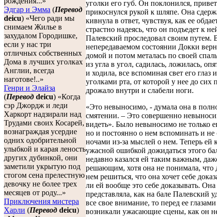
рождения...»
уголки его губ. Он поклонился, приветс
Эдгар и Эмма
(
Перевод
прикоснулся рукой к шляпе. Она сдер
deicu
) «Чего ради мы
кивнула в ответ, чувствуя, как ее обдае
снимаем Жилье в
страстно надеясь, что он подъедет к ней
захудалом Городишке,
Палевский проследовал своим путем. 
если у нас три
непередаваемом состоянии Докки верн
отличных собственных
домой и потом металась по своей спаль
Дома в лучших уголках
из угла в угол, садилась, ложилась, опя
Англии, всегда
и ходила, все вспоминая свет его глаз 
наготове!..»
уголками рта, от которой у нее до сих 
Генри и Элайза
дрожало внутри и слабели ноги.
(
Перевод
deicu
) «Когда
сэр Джордж и леди
«Это невыносимо, - думала она в полн
Харкорт надзирали над
смятении. – Это совершенно невыноси
Трудами своих Косарей,
видеть». Было невыносимо не только е
вознаграждая усердие
но и постоянно о нем вспоминать и не 
одних одобрительной
ночами из-за мыслей о нем. Теперь ей 
улыбкой и карая леность
ужасной ошибкой дожидаться этого ба
других дубинкой, они
недавно казался ей таким важным, даж
заметили укрытую под
решающим, хотя она не понимала, что
стогом сена прелестную
нем решиться, что она хочет себе дока
девочку не более трех
ли ей вообще это себе доказывать. Она
месяцев от роду...»
представляла, как на бале Палевский у
Приключения мистера
все свое внимание, то перед ее глазами
Харли
(
Перевод
deicu
)
возникали ужасающие сцены, как он не