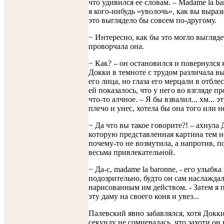
что удивился ее словам. – Madame la ba
я кого-нибудь «уволочь», как вы выраз
это выглядело бы совсем по-другому.
− Интересно, как бы это могло выгляде
проворчала она.
− Как? – он остановился и повернулся 
Докки в темноте с трудом различала в
его лица, но глаза его мерцали в отбле
ей показалось, что у него во взгляде п
что-то алчное. – Я бы взвалил... хм... э
плечо и унес, хотела бы она того или н
− Да что вы такое говорите?! – ахнула 
которую представленная картина тем н
почему-то не возмутила, а напротив, п
весьма привлекательной.
− Да-с, madame la baronne, - его улыбка
подозрительно, будто он сам наслажда
нарисованным им действом. - Затем я 
эту даму на своего коня и увез...
Палевский явно забавлялся, хотя Докк
секунду не сомневалась, что захоти он 