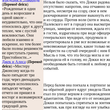
Нельзя было сказать, что Докки радова
(
Перевод
deicu
)
отсутствию: напротив, она отчаянно хо
«Рожденные в один
видеть, несмотря на ссору, свое в нем
день и возросшие в
разочарование и решение выкинуть его
одной школе –
и из сердца. Против воли (хотя и знала,
неудивительно, что они
Палевского нет в городе) она высматри
относились друг к другу
улицах, замирая от волнения, ждала ег
теплее, чем с пустой
в гостях, вздрагивала при виде офицер
вежливостью. Они
генеральских мундирах, продумала и
любили взаимно и
отрепетировала в уме все возможные и
искренне, но тем более
невозможные реплики, какие только 
были полны решимости
изобрести на случай очередной с ним 
не преступать границ
Мысль о том, что эта беседа могла и не
Пристойности...»
приходила ей в голову, но Докки все ж
Джек и Алиса
(
Перевод
необходимым быть готовой к любому 
deicu
) «Мистеру
событий.
Джонсону когда-то
было пятьдесят три
года; через двенадцать
месяцев исполнилось
Перед балом она поехала к портнихе за
пятьдесят четыре,
на обратной дороге вдруг увидела Пале
отчего он пришел в
ехал по улице верхом в сопровождени
восторг и вознамерился
адъютантов. При виде его от неожида
отпраздновать
Докки попыталась спрятаться за зонти
грядущий день
заметив, как при взгляде на нее улыбка