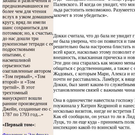
забавы и развлечения и
Палевского. И когда он увидит, что мо
предназначавшиеся не
льда растопить невозможно. Разумеется
более чем для чтения
захочет в этом убедиться».
вслух в узком домашнем
кругу, вряд ли имели
шанс сохраниться для
потомков; но, к счастью,
Докки считала, что до бала не увидит г
до нас дошли три
не была уверена, что он появится и там
рукописные тетради с ее
решительно была настроена блистать н
подростковыми
всей красе, насколько этому позволит е
опытами, с
внешность, изысканная прическа и нов
насмешливой
Эти дни она старалась как можно мен
серьезностью
общаться с родственницами, а также с
озаглавленные автором
Жадовых, с которым Мари, Алекса и и
«Том первый», «Том
почти не расставались. Ламбург, к вящ
второй» и «Том
Докки, был занят каким-то служебным
третий». В этот
установлением связей с важными чина
трехтомный
манускрипт вошли
Она в одиночестве навестила госпожу 
ранние произведения
поужинала у Катрин Кедриной и нанес
Джейн, созданные ею с
несколько визитов, нигде не встретив 
1787 по 1793 год...»
Как ей сообщили, он уехал то ли в Лиду
Луцк, то ли еще куда - принимать полк
«Первый том»
:
инспекцию какой-то воинской части.
Фредерик и Эльфрида