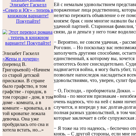
Ей с немалым удовольствием представ
Элизабет Гаскелл
пораженные лица родственниц, котор
«Север и Юг» - теперь в
нелегко пережить объявление о ее пом
книжном варианте!
князем: брак с ним многие назвали бы 
Покупайте!
удачной партией. Старинная фамилия, 
связи, да и деньги у него тоже водились
− Вероятно, не совсем удачная, - рассм
Рогозин. – Но поскольку вас невозмож
заполучить другими способами, остает
Элизабет Гаскелл
единственный, к которому вы, хочется 
«Жены и дочери»
отнесетесь более снисходительно. Суди
(перевод В.
надвигается война, я могу быть убит, т
Григорьевой) «Начнем
позвольте напоследок насладиться все
со старой детской
удовольствиями, что, уверен, сулит бра
присказки. В стране
было графство, в том
− О, Господи, - пробормотала Докки. –
графстве - городок, в
война - по многим признакам - неизбе
том городке - дом, в том
очень надеюсь, что на ней с вами ниче
доме - комната, а в
случится, и впереди у вас долгая-долга
комнате – кроватка, а в
полная разных удовольствий, в том чис
той кроватке лежала
которые заключает в себе супружеская
девочка. Она уже
пробудилась ото сна и
− Я тоже на это надеюсь, - беспечно от
хотела встать, но...»
князь. – С другой стороны, если мне не