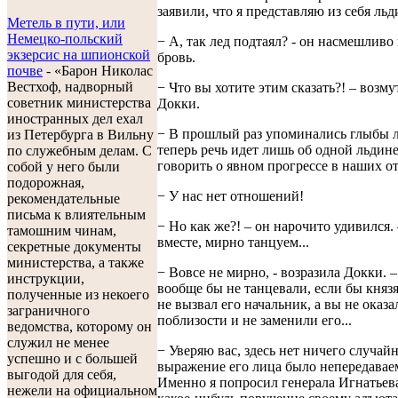
заявили, что я представляю из себя льди
Метель в пути, или
Немецко-польский
− А, так лед подтаял? - он насмешливо
экзерсис на шпионской
бровь.
почве
- «Барон Николас
Вестхоф, надворный
− Что вы хотите этим сказать?! – возму
советник министерства
Докки.
иностранных дел ехал
− В прошлый раз упоминались глыбы л
из Петербурга в Вильну
теперь речь идет лишь об одной льдин
по служебным делам. С
говорить о явном прогрессе в наших о
собой у него были
подорожная,
− У нас нет отношений!
рекомендательные
письма к влиятельным
− Но как же?! – он нарочито удивился.
тамошним чинам,
вместе, мирно танцуем...
секретные документы
министерства, а также
− Вовсе не мирно, - возразила Докки. 
инструкции,
вообще бы не танцевали, если бы княз
полученные из некоего
не вызвал его начальник, а вы не оказа
заграничного
поблизости и не заменили его...
ведомства, которому он
служил не менее
− Уверяю вас, здесь нет ничего случайн
успешно и с большей
выражение его лица было непередаваем
выгодой для себя,
Именно я попросил генерала Игнатьева
нежели на официальном