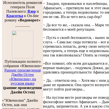
Исполнитель романсов
− Злыдни, приживалки и нахлебницы, 
генерала Поля
Афанасьич, – притянули вас в этот ок
Палевского:
Взор
и
городишко, а теперь недовольны: то им 
Красотка
к On-line
им не сяк. Из-за чего весь сыр-бор?
роману
«Водоворот»
− Да все то же, - сказала она. – Мари т
беспокоится о моей репутации.
− Пусть о своей беспокоится, - вынес 
слуга. – Сама вас сюда потянула – все 
стремилась попасть, дочку свою непут
пристроить, а теперь еще и недовольна.
она так взволновалась? Опять за генер
Публикации полного
«Все помнит, обо всем догадывается и 
собрания «Ювенилии»
верные выводы», - подумала Докки, да
Ранние произведения
удивляясь проницательности Афанасьи
Джейн Остен
«Ювенилии» на
− Да, - ответила она. – Хотя мы с ним 
русском языке
даже не нравимся. Она просто волнуетс
(ранние произведения
могут пойти разговоры...
Джейн Остен)
− На пустом месте разговоры не поведу
«"Ювенилии" Джейн
философски заметил Афанасьич. – Дым
Остен, как они
видать, заприметили. А уж в какую ст