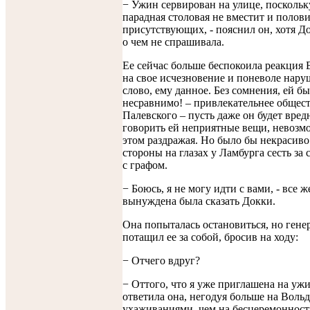
− Ужин сервирован на улице, поскольк
парадная столовая не вместит и полов
присутствующих, - пояснил он, хотя Д
о чем не спрашивала.
Ее сейчас больше беспокоила реакция 
на свое исчезновение и поневоле нар
слово, ему данное. Без сомнения, ей бы
несравнимо! – привлекательнее общес
Палевского – пусть даже он будет вред
говорить ей неприятные вещи, невозм
этом раздражая. Но было бы некрасиво 
стороны на глазах у Ламбурга сесть за 
с графом.
− Боюсь, я не могу идти с вами, - все ж
вынуждена была сказать Докки.
Она попыталась остановиться, но генер
потащил ее за собой, бросив на ходу:
− Отчего вдруг?
− Оттого, что я уже приглашена на ужи
ответила она, негодуя больше на Вольд
ухаживаниями, чем на бесцеремонност