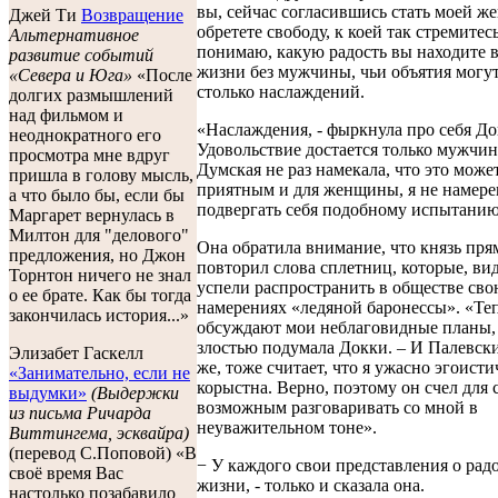
вы, сейчас согласившись стать моей же
Джей Ти
Возвращение
обретете свободу, к коей так стремитесь
Альтернативное
понимаю, какую радость вы находите 
развитие событий
жизни без мужчины, чьи объятия могу
«Севера и Юга»
«После
столько наслаждений.
долгих размышлений
над фильмом и
«Наслаждения, - фыркнула про себя До
неоднократного его
Удовольствие достается только мужчин
просмотра мне вдруг
Думская не раз намекала, что это може
пришла в голову мысль,
приятным и для женщины, я не намере
а что было бы, если бы
подвергать себя подобному испытанию
Маргарет вернулась в
Милтон для "делового"
Она обратила внимание, что князь пря
предложения, но Джон
повторил слова сплетниц, которые, ви
Торнтон ничего не знал
успели распространить в обществе сво
о ее брате. Как бы тогда
намерениях «ледяной баронессы». «Теп
закончилась история...»
обсуждают мои неблаговидные планы, 
злостью подумала Докки. – И Палевск
Элизабет Гаскелл
же, тоже считает, что я ужасно эгоисти
«Занимательно, если не
корыстна. Верно, поэтому он счел для 
выдумки»
(Выдержки
возможным разговаривать со мной в
из письма Ричарда
неуважительном тоне».
Виттингема, эсквайра)
(перевод С.Поповой) «В
− У каждого свои представления о рад
своё время Вас
жизни, - только и сказала она.
настолько позабавило