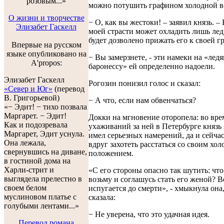
розовым...»
можно потушить графином холодной в
О жизни и творчестве
− О, как вы жестоки! – заявил князь. –
Элизабет Гаскелл
моей страсти может охладить лишь лед
будет дозволено прижать его к своей г
Впервые на русском
языке опубликовано на
− Вы замерзнете, - эти намеки на «лед
A'propos:
баронессу» ей определенно надоели.
Элизабет Гаскелл
Рогозин понизил голос и сказал:
«Север и Юг»
(перевод
В. Григорьевой)
− А что, если нам обвенчаться?
«− Эдит! − тихо позвала
Маргарет. − Эдит!
Докки на мгновение оторопела: во вре
Как и подозревала
ухаживаний за ней в Петербурге князь 
Маргарет, Эдит уснула.
имел серьезных намерений, да и сейчас
Она лежала,
вдруг захотеть расстаться со своим хо
свернувшись на диване,
положением.
в гостиной дома на
Харли-стрит и
«С его стороны опасно так шутить: что
выглядела прелестно в
возьму и соглашусь стать его женой? В
своем белом
испугается до смерти», - хмыкнула она,
муслиновом платье с
сказала:
голубыми лентами...»
− Не уверена, что это удачная идея.
Перевод романа