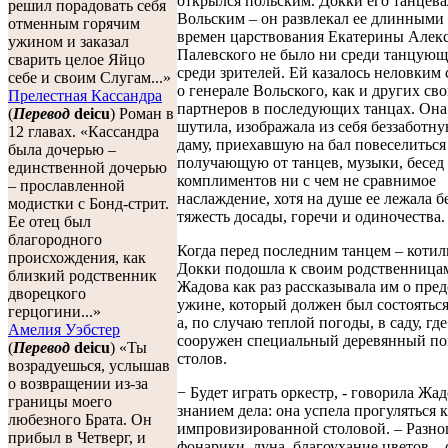
открылся польским. Докки его танцева
решил порадовать себя
Вольским – он развлекал ее длинными
отменным горячим
времен царствования Екатерины Алекс
ужином и заказал
Палевского не было ни среди танцующ
сварить целое Яйцо
среди зрителей. Ей казалось неловким
себе и своим Слугам...»
о генерале Вольского, как и других св
Прелестная Кассандра
партнеров в последующих танцах. Она
(
Перевод
deicu
) Роман в
шутила, изображала из себя беззаботн
12 главах. «Кассандра
даму, приехавшую на бал повеселиться
была дочерью –
получающую от танцев, музыки, бесед
единственной дочерью
комплиментов ни с чем не сравнимое
– прославленной
наслаждение, хотя на душе ее лежала б
модистки с Бонд-стрит.
тяжесть досады, горечи и одиночества.
Ее отец был
благородного
Когда перед последним танцем – котил
происхождения, как
Докки подошла к своим родственница
близкий родственник
Жадова как раз рассказывала им о пре
дворецкого
ужине, который должен был состояться
герцогини...»
а, по случаю теплой погоды, в саду, гд
Амелия Уэбстер
сооружен специальный деревянный по
(
Перевод
deicu
) «Ты
столов.
возрадуешься, услышав
о возвращении из-за
− Будет играть оркестр, - говорила Жад
границы моего
знанием дела: она успела прогуляться к
любезного Брата. Он
импровизированной столовой. – Разн
прибыл в Четверг, и
фонарики, луна, благоухание цветов – 