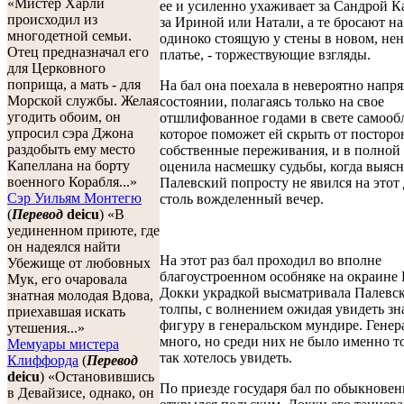
«Мистер Харли
ее и усиленно ухаживает за Сандрой К
происходил из
за Ириной или Натали, а те бросают на 
многодетной семьи.
одиноко стоящую у стены в новом, не
Отец предназначал его
платье, - торжествующие взгляды.
для Церковного
поприща, а мать - для
На бал она поехала в невероятно нап
Морской службы. Желая
состоянии, полагаясь только на свое
угодить обоим, он
отшлифованное годами в свете самооб
упросил сэра Джона
которое поможет ей скрыть от постор
раздобыть ему место
собственные переживания, и в полной
Капеллана на борту
оценила насмешку судьбы, когда выясн
военного Корабля...»
Палевский попросту не явился на этот 
Сэр Уильям Монтегю
столь вожделенный вечер.
(
Перевод
deicu
) «В
уединенном приюте, где
он надеялся найти
На этот раз бал проходил во вполне
Убежище от любовных
благоустроенном особняке на окраине
Мук, его очаровала
Докки украдкой высматривала Палевск
знатная молодая Вдова,
толпы, с волнением ожидая увидеть з
приехавшая искать
фигуру в генеральском мундире. Генер
утешения...»
много, но среди них не было именно то
Мемуары мистера
так хотелось увидеть.
Клиффорда
(
Перевод
deicu
) «Остановившись
По приезде государя бал по обыкнове
в Девайзисе, однако, он