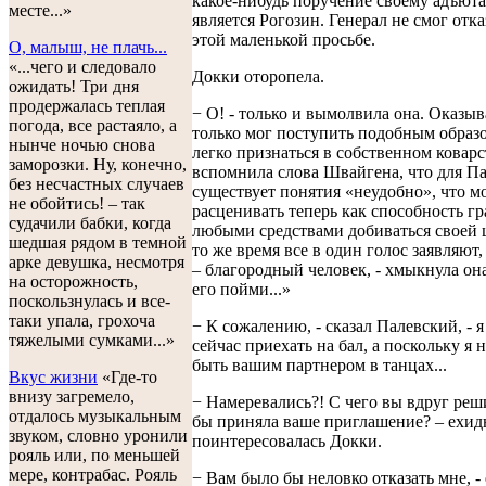
какое-нибудь поручение своему адъюта
месте...»
является Рогозин. Генерал не смог отка
этой маленькой просьбе.
О, малыш, не плачь...
«...чего и следовало
Докки оторопела.
ожидать! Три дня
продержалась теплая
− О! - только и вымолвила она. Оказыв
погода, все растаяло, а
только мог поступить подобным образо
нынче ночью снова
легко признаться в собственном коварс
заморозки. Ну, конечно,
вспомнила слова Швайгена, что для Па
без несчастных случаев
существует понятия «неудобно», что 
не обойтись! – так
расценивать теперь как способность г
судачили бабки, когда
любыми средствами добиваться своей 
шедшая рядом в темной
то же время все в один голос заявляют,
арке девушка, несмотря
– благородный человек, - хмыкнула он
на осторожность,
его пойми...»
поскользнулась и все-
таки упала, грохоча
− К сожалению, - сказал Палевский, - 
тяжелыми сумками...»
сейчас приехать на бал, а поскольку я 
быть вашим партнером в танцах...
Вкус жизни
«Где-то
внизу загремело,
− Намеревались?! С чего вы вдруг реши
отдалось музыкальным
бы приняла ваше приглашение? – ехид
звуком, словно уронили
поинтересовалась Докки.
рояль или, по меньшей
мере, контрабас. Рояль
− Вам было бы неловко отказать мне, -