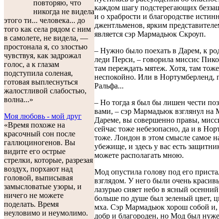
повторяю, что
каждом шагу подстерегающих безза
никогда не видела
и о храбрости и благородстве истин
этого ти... человека... до
джентльменов, ярким представителе
того как села рядом с ним
является сэр Мармадьюк Скроуп.
в самолете, не видела, —
простонала я, со злостью
– Нужно было поехать в Дарем, к р
чувствуя, как задрожал
леди Перси, – говорила миссис Пико
голос, а к глазам
там переждать мятеж. Хотя, там тоже
подступила соленая,
неспокойно. Или в Нортумберленд, п
готовая выплеснуться
Ральфа...
жалостливой слабостью,
волна...»
– Но тогда я был бы лишен чести по
вами, – сэр Мармадьюк взглянул на 
Моя любовь - мой друг
Дареме, вы совершенно правы, мисс
«Время похоже на
сейчас тоже небезопасно, да и в Но
красочный сон после
тоже. Лондон в этом смысле самое 
галлюциногенов. Вы
убежище, и здесь у вас есть защитни
видите его острые
можете располагать мною.
стрелки, которые, разрезая
воздух, порхают над
Мод опустила голову под его прист
головой, выписывая
взглядом. У него были очень красивы
замысловатые узоры, и
лазурью сияет небо в ясный осенний
ничего не можете
больше по душе был зеленый цвет, 
поделать. Время
мха. Сэр Мармадьюк хорош собой и, 
неуловимо и неумолимо.
добр и благороден, но Мод был нуж