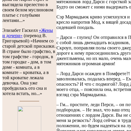
мятежников лорд Дарси с горсткой 
выглядела прелестно в
Будто он сможет с ними выдержать о
своем белом муслиновом
платье с голубыми
Сэр Мармадьюк криво усмехнулся и 
лентами...»
кресло напротив Мод, к вящей досад
сидевшей поодаль.
Элизабет Гаскелл
«Жены
и дочери»
(перевод В.
– Дарси – глупец! Он отправился в 
Григорьевой) «Начнем со
с собой лишь двенадцать всадников,
старой детской присказки.
Скроуп, поправляя полы своего джер
В стране было графство, в
дороге к нему присоединились друг
том графстве - городок, в
джентльмены, но их мало, очень мал
том городке - дом, в том
мятежников огромная армия!
доме - комната, а в
комнате – кроватка, а в
– Лорд Дарси осажден в Помфрете?!
той кроватке лежала
заволновалась, подалась вперед. – Е
девочка. Она уже
опасность? И что с подмогой? Лорд 
пробудилась ото сна и
моего отца, – пояснила она, встрет
хотела встать, но...»
взгляд сэра Мармадьюка.
– Гм... простите, леди Перси, – он п
подбородок. – Не знал, что ваш отец
отношениях с лордом Дарси. Вы не с
меня за резкость? Лорд сейчас в тру
положении, но будем надеяться на л
Йоркшир идет королевская армия, в