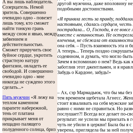
А вы лишь наблюдатель.
другой мужчина, даже вполовину н
Созерцатель. Немой
подобными достоинствами.
зритель. Совершенно
очевидно одно - повезет
«Я приняла лесть за правду, поддала
лишь тому, кто сможет
настояньям, сдалась сердцем, честь
найти тонкую грань
пострадала... О, Господи, я ее вовсе
между сном и явью, между
вместе с невинностью. Не остереглас
забвением и
влеченья, не сбежала от взаимности.
действительностью.
она себя. – Пусть взаимность эта и 
Сможет приручить свое
А теперь... Теперь поздно сокрушать
буйное сердце, укротить
содеянном, и думать, что могло быть
страстную натуру
Зачем я вспоминаю о нем? Ведь как 
фантазии, овладеть ее
заботлив этот джентльмен, и я нравл
свободой. И совершенно
Забудь о Кардоне, забудь!»
очевидно одно - мне
никогда не суждено этого
сделать...»
– Ах, сэр Мармадьюк, что бы мы без 
Пять мужчин
«Я лежу на
тем временем щебетала Агнесс. Же
теплом каменном
стоит взваливать на себя мужские за
парапете набережной,
равно с ними не справиться. Но разв
тень от платана
послушает?! Всегда все делает по-св
прикрывает меня от
результат: не успели мы приехать в г
нещадно палящего
чуть не убили в церкви! Была бы я с 
полуденного солнца, бриз
уверена, приглядела бы за ней получ