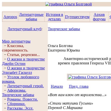
Литературные
История в
Архив
Apropos
Путешествуем
забавы
деталях
форума
Литературный клуб
:
Творческие забавы
Мир литературы
−
Классика,
Ольга Болгова
современность.
Екатерина Юрьева
−
Статьи, рецензии...
Авантюрно-исторический 
−
О жизни и творчестве
времен правления Генриха VII
Джейн Остин
−
О жизни и творчестве
Элизабет Гaскелл
−
Уголок любовного
романа.
−
Литературный герой.
Начало
Пред. глава
−
Афоризмы.
Творческие забавы
«Вот вам ключ от королевства...»
−
Романы. Повести.
«Стихи матушки Гусыни»
−
Сборники.
Перевод С.Маршака
−
Рассказы. Эссe.