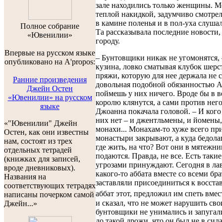
зале находились только женщины. М
теплой накидкой, задумчиво смотрел
в камине поленья и в пол-уха слуша
Полноe собраниe
Та рассказывала последние новости
«Ювенилии»
городу.
Впервые на русском языке
– Бунтовщики никак не угомонятся, 
опубликовано на A'propos:
кузина, ловко сматывая клубок шерс
пряжи, которую для нее держала не
Ранние произведения
довольная подобной обязанностью Аг
Джейн Остен
поймешь у них ничего. Вроде бы в 
«Ювенилии» на русском
королю клянутся, а сами против нег
языке
Джоанна покачала головой. – И кого
них нет – и джентльмены, и йомены,
«"Ювенилии" Джейн
монахи... Монахам-то хуже всего пр
Остен, как они известны
монастыри закрывают, а куда бедолаг
нам, состоят из трех
где жить, на что? Вот они в мятежни
отдельных тетрадей
подаются. Правда, не все. Есть такие
(книжках для записей,
угрозами принуждают. Сегодня в ла
вроде дневниковых).
какого-то аббата вместе со всеми бр
Названия на
заставляли присоединиться к восста
соответствующих тетрадях
аббат этот, предложил им спеть вме
написаны почерком самой
и сказал, что не может нарушить сво
Джейн...»
бунтовщики не унимались и запугал
до такой дрожи, что он был не в сил