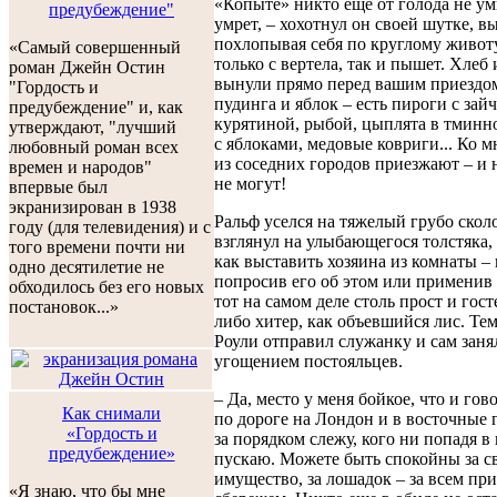
«Копыте» никто еще от голода не ум
предубеждение"
умрет, – хохотнул он своей шутке, в
похлопывая себя по круглому животу
«Самый совершенный
только с вертела, так и пышет. Хлеб 
роман Джейн Остин
вынули прямо перед вашим приездом
"Гордость и
пудинга и яблок – есть пироги с зай
предубеждение" и, как
курятиной, рыбой, цыплята в тминно
утверждают, "лучший
с яблоками, медовые ковриги... Ко м
любовный роман всех
из соседних городов приезжают – и 
времен и народов"
не могут!
впервые был
экранизирован в 1938
Ральф уселся на тяжелый грубо скол
году (для телевидения) и с
взглянул на улыбающегося толстяка,
того времени почти ни
как выставить хозяина из комнаты –
одно десятилетие не
попросив его об этом или применив 
обходилось без его новых
тот на самом деле столь прост и гос
постановок...»
либо хитер, как объевшийся лис. Те
Роули отправил служанку и сам заня
угощением постояльцев.
– Да, место у меня бойкое, что и гов
Как снимали
по дороге на Лондон и в восточные г
«Гордость и
за порядком слежу, кого ни попадя в
предубеждение»
пускаю. Можете быть спокойны за с
имущество, за лошадок – за всем при
«Я знаю, что бы мне