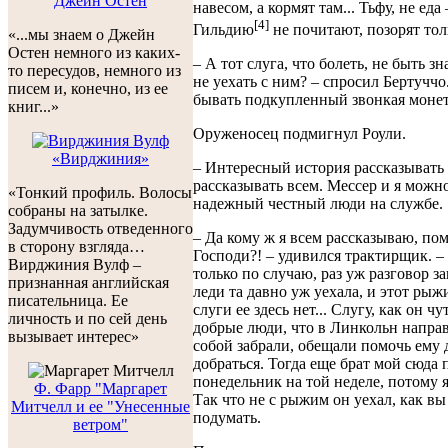
Джейн Остен
навесом, а кормят там... Тьфу, не еда 
[4]
Гильдию
не почитают, позорят тол
«...мы знаем о Джейн
Остен немного из каких-
– А тот слуга, что болеть, не быть з
то пересудов, немного из
не уехать с ним? – спросил Бертуччо
писем и, конечно, из ее
бывать подкупленный звонкая монет
книг...»
Оруженосец подмигнул Роули.
«Вирджиния»
– Интересный история рассказывать 
рассказывать всем. Мессер и я можн
«Тонкий профиль. Волосы
надежный честный люди на службе.
собраны на затылке.
Задумчивость отведенного
– Да кому ж я всем рассказываю, по
в сторону взгляда…
Господи?! – удивился трактирщик. –
Вирджиния Вулф –
только по случаю, раз уж разговор з
признанная английская
леди та давно уж уехала, и этот рыж
писательница. Ее
слуги ее здесь нет... Слугу, как он ч
личность и по сей день
добрые люди, что в Линкольн направ
вызывает интерес»
собой забрали, обещали помочь ему 
добраться. Тогда еще брат мой сюда 
понедельник на той неделе, потому 
Ф. Фарр "Маргарет
Так что не с рыжим он уехал, как в
Митчелл и ее "Унесенные
подумать.
ветром"