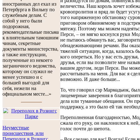
и разойдутся по домам, повинуясь во
иностранных дел ехал из
величества. Наш король хочет избеж
Петербурга в Вильну по
кровопролития и вряд ли будет усугу
служебным делам. С
того напряженную обстановку суро
собой у него были
приговором обвиняемому в подстрек
подорожная,
мятежу. Поэтому мы можем надеяться
рекомендательные письма
Перси, – он мягко коснулся руки Мод
к влиятельным тамошним
не пытаюсь обмануть вас, заговорит
чинам, секретные
обнадеживающими речами. Вы оказа
документы министерства,
тяжелой ситуации, когда, казалось бы
а также инструкции,
кого опереться. Но у вас есть друзья
полученные из некоего
друзья, если вы позволите мне назыв
заграничного ведомства,
вашим другом, леди Перси. Вы може
которому он служил не
рассчитывать на меня. Для вас я сдел
менее успешно и с
возможно. И даже больше...
большей выгодой для
себя, нежели на
То, что говорил сэр Мармадьюк, был
официальном месте...»
лицемерные заверения в благоприят
дела или туманные обещания. Он пр
поддержку, а это было ей так необхо
Переполненная благодарностью, Мо
сжала его руку, он наклонился к ней
Неуместные
голос почти до шепота.
происшествия, или
Переполох в Розингс
– Все сделаю для вас! Всегда! Если в