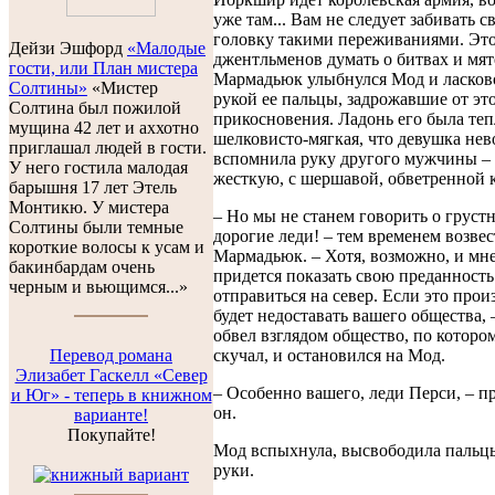
уже там... Вам не следует забивать 
головку такими переживаниями. Это
Дейзи Эшфорд
«Малодые
джентльменов думать о битвах и мят
гости, или План мистера
Мармадьюк улыбнулся Мод и ласков
Солтины»
«Мистер
рукой ее пальцы, задрожавшие от эт
Солтина был пожилой
прикосновения. Ладонь его была теп
мущина 42 лет и аххотно
шелковисто-мягкая, что девушка нев
приглашал людей в гости.
вспомнила руку другого мужчины –
У него гостила малодая
жесткую, с шершавой, обветренной к
барышня 17 лет Этель
Монтикю. У мистера
– Но мы не станем говорить о груст
Солтины были темные
дорогие леди! – тем временем возвес
короткие волосы к усам и
Мармадьюк. – Хотя, возможно, и мне
бакинбардам очень
придется показать свою преданность
черным и вьющимся...»
отправиться на север. Если это прои
будет недоставать вашего общества,
обвел взглядом общество, по которо
скучал, и остановился на Мод.
Перевод романа
Элизабет Гаскелл «Север
– Особенно вашего, леди Перси, – 
и Юг» - теперь в книжном
он.
варианте!
Покупайте!
Мод вспыхнула, высвободила пальцы
руки.