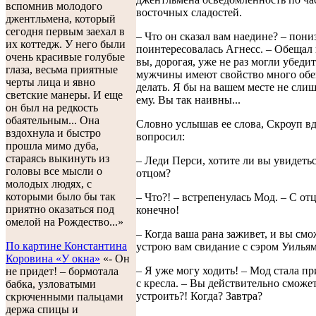
вспомнив молодого
восточных сладостей.
джентльмена, который
сегодня первым заехал в
– Что он сказал вам наедине? – пони
их коттедж. У него были
поинтересовалась Агнесс. – Обещал
очень красивые голубые
вы, дорогая, уже не раз могли убедит
глаза, весьма приятные
мужчины имеют свойство много обе
черты лица и явно
делать. Я бы на вашем месте не сли
светские манеры. И еще
ему. Вы так наивны...
он был на редкость
обаятельным... Она
Словно услышав ее слова, Скроуп в
вздохнула и быстро
вопросил:
прошла мимо дуба,
стараясь выкинуть из
– Леди Перси, хотите ли вы увидеть
головы все мысли о
отцом?
молодых людях, с
которыми было бы так
– Что?! – встрепенулась Мод. – С от
приятно оказаться под
конечно!
омелой на Рождество...»
– Когда ваша рана заживет, и вы смо
По картине Константина
устрою вам свидание с сэром Уилья
Коровина «У окна»
«- Он
– Я уже могу ходить! – Мод стала п
не придет! – бормотала
с кресла. – Вы действительно сможет
бабка, узловатыми
устроить?! Когда? Завтра?
скрюченными пальцами
держа спицы и