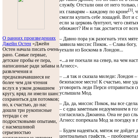
службу. Отстали они от него только, 
[3]
их главарям – каждому по кроне
, 
смогли купить себе лошадей. Вот и 
если за церковь бунтуют, чего святы
обижают? Им и так достается от всех 
О ранних произведениях
– Давно пора уж разогнать этих мят
Джейн Остен
«Джейн
заявила миссис Пикок. – Слава богу
Остен начала писать очень
уехали из Боскома в Лондон...
рано. Самые первые,
«...а не поехали на север, на чем нас
детские пробы ее пера,
Агнесс».
написанные ради забавы и
развлечения и
– ...я так и сказала миледи: Лондон –
предназначавшиеся не
безопасное место! К счастью, мне уд
более чем для чтения
уговорить леди Перси отправиться сю
вслух в узком домашнем
услышала Мод.
кругу, вряд ли имели шанс
сохраниться для потомков;
– Да, да, миссис Пикок, вы все сдел
но, к счастью, до нас
– с едва заметным недоумением в го
дошли три рукописные
согласилась Джоанна. Она не раз сл
тетради с ее
Агнесс попрекала Мод за поездку в 
подростковыми опытами,
с насмешливой
– Будем надеяться, мятеж не дойдет 
серьезностью
центральных графств, – пробормотал
озаглавленные автором