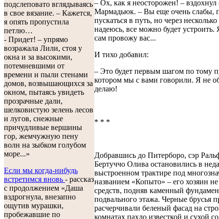
– Ох, как я неосторожен! – вздохнул 
подслеповато вглядываясь
Мармадьюк. – Вы еще очень слабы, 
в свое вязание. – Кажется,
пускаться в путь, но через несколько
я опять пропустила
надеюсь, все можно будет устроить.
петлю…
сам провожу вас...
- Придет! – упрямо
возражала Лили, стоя у
И тихо добавил:
окна и за высокими,
потемневшими от
– Это будет первым шагом по тому п
времени и пыли стенами
котором мы с вами говорили. Я не о
домов, возвышающихся за
делаю!
окном, пытаясь увидеть
прозрачные дали,
шелковистую зелень лесов
и лугов, снежные
* * *
причудливые вершины
гор, жемчужную пену
волн на зыбком голубом
море...»
Добравшись до Питерборо, сэр Раль
Бертуччо Олива остановились в нед
Если мы когда-нибудь
выстроенном трактире под многозн
встретимся вновь
- рассказ
названием «Копыто» – его хозяин не
с продолжением «Даша
средств, подняв каменный фундамен
вздрогнула, внезапно
подвального этажа. Черные брусья 
ощутив мурашки,
расчерчивали беленый фасад на стро
пробежавшие по
комнатах пахло известкой и сухой с