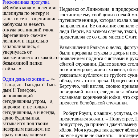
Рискованная прогулка
«Врубив модем, я лениво
Недалеко от Линкольна, в придорож
шлепнула по энтеру и
гостинице ему сообщили о некой мо
зашла в сеть, зацепившись
путешественнице, которая ехала в з
каблуком за невесть
направлении. Ее описание совпало 
откуда возникший глюк.
леди Перси, во всяком случае, такой,
Зарегавшись свежим
представлял ее со слов миссис Смит.
логином и тщательно
запаролившись, я
Размышления Ральфа о делах, форту
увернулась от
были прерваны стуком в дверь и п
выскочившего из какой-то
появлением подноса с яствами в рук
безымянной папки
сбитой служанки. Далее явился стол
файла...»
но в ином роде, живот хозяина, обт
узковатым дублетом из грубого сукна
Один день из жизни...
«-
обладатель этого чрева. Процессию 
Тын-дын. Тын-дын! Тын-
Бертуччо, чей взгляд, словно привя
дын!!! Телефон,
невидимой нитью, следовал за объе
исполняющий
складками коричневой юбки, что ск
сегодняшним утром, - а,
прелести белобрысой служанки.
впрочем, и не только
сегодняшним, а и всегда, -
– Роберт Роули, к вашим, услугам, сэ
арию будильника,
представился хозяин, – Пошустрее, 
затыкается под твоим
пошустрее, да принеси джентльмен
неверным пальцем, не
яблок. Моя кухарка так делает яблок
сразу попадающим в
округе лучше не сыскать! – последн