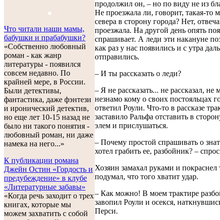
продолжил он, – но по виду не из бл
Не проезжала ли, говорит, такая-то 
севера в сторону города? Нет, отвеча
Что читали наши мамы,
проезжала. На другой день опять поя
бабушки и прабабушки?
спрашивает. А леди эти накануне по
«Собственно любовный
как раз у нас появились и с утра дал
роман - как жанр
отправились.
литературы - появился
совсем недавно. По
– И ты рассказать о леди?
крайней мере, в России.
– Я не рассказать... не рассказал, не 
Были детективы,
незнамо кому о своих постояльцах го
фантастика, даже фэнтези
ответил Роули. Что-то в рассказе тр
и иронический детектив,
заставило Ральфа отставить в сторон
но еще лет 10-15 назад не
элем и прислушаться.
было ни такого понятия -
любовный роман, ни даже
– Почему простой спрашивать о зна
намека на него...»
хотел грабить ее, разбойник? – спро
К публикации романа
Хозяин замахал руками и покраснел 
Джейн Остин «Гордость и
подумал, что того хватит удар.
предубеждение» в клубе
«Литературные забавы»
– Как можно! В моем трактире разбо
«Когда речь заходит о трех
завопил Роули и осекся, наткнувшись
книгах, которые мы
Перси.
можем захватить с собой