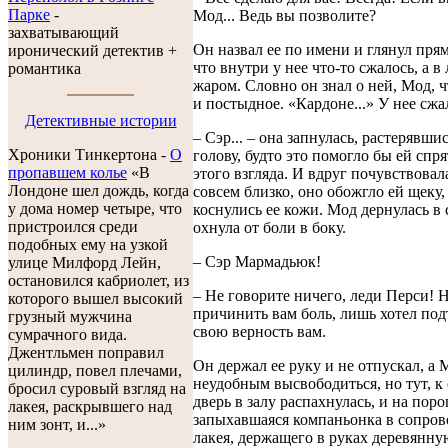
Парке
-
Мод... Ведь вы позволите?
захватывающий
Он назвал ее по имени и глянул прямо
иронический детектив +
что внутри у нее что-то сжалось, а в
романтика
жаром. Словно он знал о ней, Мод, ч
и постыдное. «Кардоне...» У нее сжа
Детективные истории
– Сэр... – она запнулась, растерявши
Хроники Тинкертона -
O
голову, будто это помогло бы ей спря
пропавшем колье
«В
этого взгляда. И вдруг почувствовал
Лондоне шел дождь, когда
совсем близко, оно обожгло ей щеку,
у дома номер четыре, что
коснулись ее кожи. Мод дернулась в 
пристроился среди
охнула от боли в боку.
подобных ему на узкой
– Сэр Мармадьюк!
улице Милфорд Лейн,
остановился кабриолет, из
– Не говорите ничего, леди Перси! 
которого вышел высокий
причинить вам боль, лишь хотел под
грузный мужчина
свою верность вам.
сумрачного вида.
Джентльмен поправил
Он держал ее руку и не отпускал, а 
цилиндр, повел плечами,
неудобным высвободиться, но тут, к 
бросил суровый взгляд на
дверь в залу распахнулась, и на поро
лакея, раскрывшего над
запыхавшаяся компаньонка в сопро
ним зонт, и...»
лакея, держащего в руках деревянн