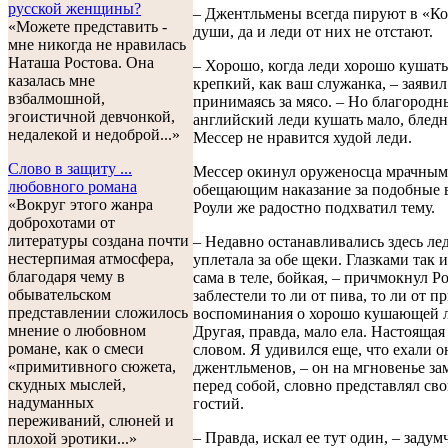
русской женщины?
– Джентльмены всегда пируют в «Ко
«Можете представить -
души, да и леди от них не отстают.
мне никогда не нравилась
Наташа Ростова. Она
– Хорошо, когда леди хорошо кушать
казалась мне
крепкий, как ваш служанка, – заявил
взбалмошной,
принимаясь за мясо. – Но благородн
эгоистичной девчонкой,
английский леди кушать мало, бледн
недалекой и недоброй...»
Мессер не нравится худой леди.
Слово в защиту ...
Мессер окинул оруженосца мрачным 
любовного романа
обещающим наказание за подобные 
«Вокруг этого жанра
Роули же радостно подхватил тему.
доброхотами от
литературы создана почти
– Недавно останавливались здесь лед
нестерпимая атмосфера,
уплетала за обе щеки. Глазками так и
благодаря чему в
сама в теле, бойкая, – причмокнул Ро
обывательском
заблестели то ли от пива, то ли от п
представлении сложилось
воспоминания о хорошо кушающей л
мнение о любовном
Другая, правда, мало ела. Настоящая
романе, как о смеси
словом. Я удивился еще, что ехали о
«примитивного сюжета,
джентльменов, – он на мгновенье зам
скудных мыслей,
перед собой, словно представлял св
надуманных
гостий.
переживаний, слюней и
– Правда, искал ее тут один, – задум
плохой эротики...»