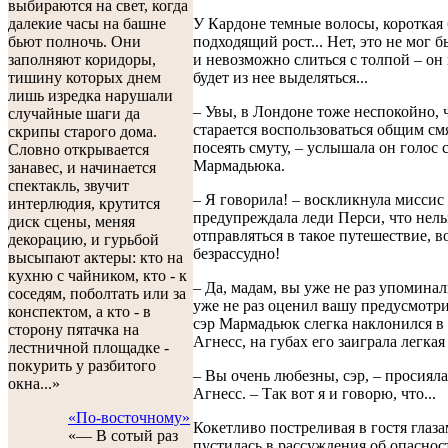
выбираются на свет, когда
У Кардоне темные волосы, короткая 
далекие часы на башне
подходящий рост... Нет, это не мог б
бьют полночь. Они
и невозможно слиться с толпой – он 
заполняют коридоры,
будет из нее выделяться...
тишину которых днем
лишь изредка нарушали
– Увы, в Лондоне тоже неспокойно, 
случайные шаги да
старается воспользоваться общим см
скрипы старого дома.
посеять смуту, – услышала он голос 
Словно открывается
Мармадьюка.
занавес, и начинается
спектакль, звучит
– Я говорила! – воскликнула миссис
интерлюдия, крутится
предупреждала леди Перси, что нель
диск сцены, меняя
отправляться в такое путешествие, во
декорацию, и гурьбой
безрассудно!
высыпают актеры: кто на
кухню с чайником, кто - к
– Да, мадам, вы уже не раз упоминали
соседям, поболтать или за
уже не раз оценил вашу предусмотри
конспектом, а кто - в
сэр Мармадьюк слегка наклонился в
сторону пятачка на
Агнесс, на губах его заиграла легка
лестничной площадке -
покурить у разбитого
– Вы очень любезны, сэр, – просияла
окна...»
Агнесс. – Так вот я и говорю, что...
«По-восточному»
Кокетливо постреливая в гостя глаза
«— В сотый раз
пустилась в рассуждения об опасност