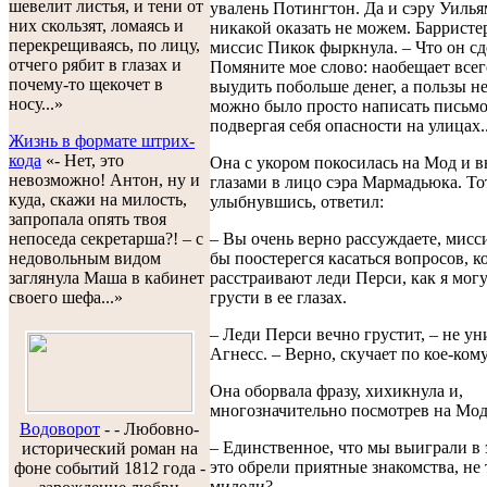
шевелит листья, и тени от
увалень Потингтон. Да и сэру Уиль
них скользят, ломаясь и
никакой оказать не можем. Барристер
перекрещиваясь, по лицу,
миссис Пикок фыркнула. – Что он сд
отчего рябит в глазах и
Помяните мое слово: наобещает всег
почему-то щекочет в
выудить побольше денег, а пользы не
носу...»
можно было просто написать письмо
подвергая себя опасности на улицах...
Жизнь в формате штрих-
кода
«- Нет, это
Она с укором покосилась на Мод и в
невозможно! Антон, ну и
глазами в лицо сэра Мармадьюка. То
куда, скажи на милость,
улыбнувшись, ответил:
запропала опять твоя
– Вы очень верно рассуждаете, мисс
непоседа секретарша?! – с
бы поостерегся касаться вопросов, к
недовольным видом
расстраивают леди Перси, как я могу
заглянула Маша в кабинет
грусти в ее глазах.
своего шефа...»
– Леди Перси вечно грустит, – не ун
Агнесс. – Верно, скучает по кое-кому.
Она оборвала фразу, хихикнула и,
многозначительно посмотрев на Мод
Водоворот
-
- Любовно-
– Единственное, что мы выиграли в 
исторический роман на
это обрели приятные знакомства, не 
фоне событий 1812 года -
миледи?