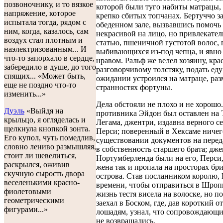
позвоночнику, и то вязкое
которой были туго набиты матрацы,
напряжение, которое
крепко сбитых топчанах. Бертуччо за
испытала тогда, рядом с
обеденном зале, вызвавшись помочь
ним, когда, казалось, сам
некрасивой на лицо, но привлекател
воздух стал плотным и
статью, пшеничной густотой волос,
наэлектризованным... И
выбивающихся из-под чепца, и явно
что-то запорхало в сердце,
нравом. Ральф же велел хозяину, кр
забередило в душе, до того
разговорчивому толстяку, подать еду
спящих... «Может быть,
ожидании устроился на матраце, ра
еще не поздно что-то
странностях фортуны.
изменить...»
Дела обстояли не плохо и не хорошо
Дуэль
«Выйдя на
противника Эйдон был оставлен на 
крыльцо, я огляделась и
Легама, джентри, издавна верного с
щелкнула кнопкой зонта.
Перси; поверенный в Хексаме ничег
Его купол, чуть помедлив,
существовании документов на перед
словно лениво размышляя,
в собственность старшего брата; дж
стоит ли шевелиться,
Нортумберленда были на его, Перси,
раскрылся, оживив
жена так и пропала на просторах бр
скучную сырость двора
острова. Став посланником королю, 
веселенькими красно-
времени, чтобы отправиться в Шроп
фиолетовыми
жизнь тестя висела на волоске, но по
геометрическими
заехал в Боском, где, дав короткий о
фигурами...»
лошадям, узнал, что сопровождающи
не возвращались.