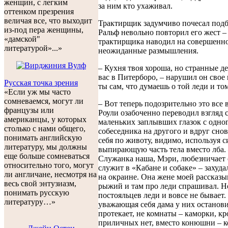
женщин, с легким
за ним кто ухаживал.
оттенком презрения
величая все, что выходит
Трактирщик задумчиво почесал подб
из-под пера женщины,
Ральф невольно повторил его жест – 
«дамской"
трактирщика наводил на совершенн
литературой»...»
неожиданные размышления.
– Кухня твоя хороша, но странные де
вас в Питерборо, – нарушил он свое
Русская точка зрения
ты сам, что думаешь о той леди и т
«Если уж мы часто
сомневаемся, могут ли
– Вот теперь подозрительно это все 
французы или
Роули озабоченно переводил взгляд 
американцы, у которых
маленьких заплывших глазок с одно
столько с нами общего,
собеседника на другого и вдруг сно
понимать английскую
себя по животу, видимо, используя 
литературу, мы должны
выпирающую часть тела вместо лба.
еще больше сомневаться
Служанка наша, Мэри, любезничает 
относительно того, могут
служит в «Кабане и собаке» – захуд
ли англичане, несмотря на
на окраине. Она жене моей рассказы
весь свой энтузиазм,
рыжий и там про леди спрашивал. Н
понимать русскую
постояльцев леди и вовсе не бывает.
литературу…»
уважающая себя дама у них останов
протекает, не комнаты – каморки, кр
приличных нет, вместо конюшни – к