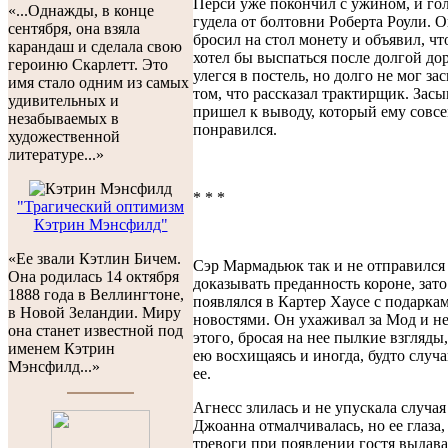
Перси уже покончил с ужином, и гол
«...Однажды, в конце
гудела от болтовни Роберта Роули. О
сентября, она взяла
бросил на стол монету и объявил, чт
карандаш и сделала свою
хотел бы выспаться после долгой до
героиню Скарлетт. Это
улегся в постель, но долго не мог зас
имя стало одним из самых
том, что рассказал трактирщик. Засы
удивительных и
пришел к выводу, который ему совсе
незабываемых в
понравился.
художественной
литературе...»
* * *
"Трагический оптимизм
Кэтрин Мэнсфилд"
«Ее звали Кэтлин Бичем.
Сэр Мармадьюк так и не отправился 
Она родилась 14 октября
доказывать преданность короне, зат
1888 года в Веллингтоне,
появлялся в Картер Хаусе с подарка
в Новой Зеландии. Миру
новостями. Он ухаживал за Мод и н
она станет известной под
этого, бросая на нее пылкие взгляды
именем Кэтрин
ею восхищаясь и иногда, будто случа
Мэнсфилд...»
ее.
Агнесс злилась и не упускала случая
Джоанна отмалчивалась, но ее глаза
тревоги при появлении гостя выдав