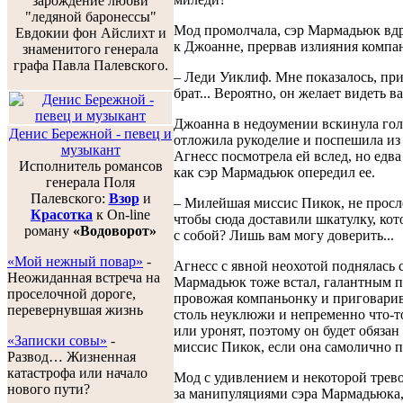
зарождение любви
"ледяной баронессы"
Мод промолчала, сэр Мармадьюк вдр
Евдокии фон Айслихт и
к Джоанне, прервав излияния компа
знаменитого генерала
графа Павла Палевского.
– Леди Уиклиф. Мне показалось, пр
брат... Вероятно, он желает видеть в
Джоанна в недоумении вскинула гол
Денис Бережной - певец и
отложила рукоделие и поспешила из
музыкант
Агнесс посмотрела ей вслед, но едва
Исполнитель романсов
как сэр Мармадьюк опередил ее.
генерала Поля
Палевского:
Взор
и
– Милейшая миссис Пикок, не просл
Красотка
к On-line
чтобы сюда доставили шкатулку, кот
роману
«Водоворот»
с собой? Лишь вам могу доверить...
«Мой нежный повар»
-
Агнесс с явной неохотой поднялась с
Неожиданная встреча на
Мармадьюк тоже встал, галантным 
проселочной дороге,
провожая компаньонку и приговарив
перевернувшая жизнь
столь неуклюжи и непременно что-т
или уронят, поэтому он будет обязан
«Записки совы»
-
миссис Пикок, если она самолично п
Развод… Жизненная
катастрофа или начало
Мод с удивлением и некоторой трев
нового пути?
за манипуляциями сэра Мармадьюка