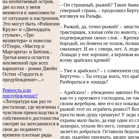
на необитаемый остров,
– Он страшный, рыжий? Такие быва
две из них у меня
северный страна, – продолжил Берту
меняются в зависимости
взглянув на Ральфа.
от ситуации и настроения.
Это могут быть «Робинзон
– Рыжий, да, точно рыжий! – зачаст
Крузо» и «Двенадцать
трактирщик, хлопая себя по животу, 
стульев», «Три
подтверждение своих слов. – Крепки
мушкетера» и новеллы
бородой, но йомена не похож, больш
О'Генри, «Мастер и
смахивает. И не с севера, нет. А леди
Маргарита» и Библия...
Лошади у нее хорошие, а верховая к
Третья книга остается
всему арабских кровей!
неизменной при всех
вариантах - роман Джейн
– Уже и арабских? – с сомнением сп
Остин «Гордость и
Бертуччо. – Ты откуда знать, что ара
предубеждение»...»
Разбираться в лошадь?
Ревность или
– Арабских! – убежденно завопил Ро
предубеждение?
как-то у проезжего господина, он та
«Литература как раз то
своим жеребцом, мне его все показыв
ристалище, где мужчины с
рыжий этот их ограбить решил?! Вот
чувством превосходства и
прости мою душу грешную! У леди э
собственного достоинства
охраны мало было, да еще один из с
смотрят на затесавшихся в
захворал, уехали без него, спешили
свои до недавнего
засветло добраться. Оставили бедола
времени плотные ряды
леди, надобно признать, щедро запл