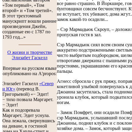
все равно страшно. В Йоркшире, гов
«Том первый», «Том
бунтовщики совсем бесчинствуют. К
второй» и «Том третий».
не вступает, тех убивают, дома жгут.
В этот трехтомный
замок какой-то осадили...
манускрипт вошли ранние
произведения Джейн,
– Сэр Мармадьюк Скроуп, – доложил
созданные ею с 1787 по
пропуская гостя в зал.
1793 год...»
Сэр Мармадьюк сиял всем своим су
аккуратно подстриженными светлым
О жизни и творчестве
чисто выбритым подбородком, шел
Элизабет Гаскелл
отворотами джеркина с пышными ру
перстнями, украшавшими его краси
Впервые на русском языке
пальцы.
опубликовано на A'propos:
Агнесс сбросила с рук пряжу, поправ
Элизабет Гаскелл
«Север
кокетливой улыбкой повернулась к 
и Юг»
(перевод В.
Джоанна засуетилась, стала поднимат
Григорьевой) «− Эдит!
уронила клубок, который подкатился
− тихо позвала Маргарет.
ногам.
− Эдит!
Как и подозревала
– Замок Помфрет, они осадили Помфр
Маргарет, Эдит уснула.
сэр Мармадьюк, услышавший послед
Она лежала, свернувшись
Джоанны, поднял клубок и с поклон
на диване, в гостиной
хозяйке дома. – Замок, который защи
дома на Харли-стрит и