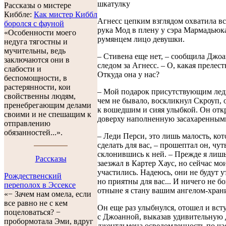
шкатулку
Рассказы о мистере
Киббле:
Как мистер Киббл
Агнесс цепким взглядом охватила в
боролся с фауной
рука Мод в плену у сэра Мармадьюка
«Особенности моего
румянцем лицо девушки.
недуга тягостны и
мучительны, ведь
– Стивена еще нет, – сообщила Джоа
заключаются они в
следом за Агнесс. – О, какая прелес
слабости и
Откуда она у нас?
беспомощности, в
растерянности, кои
– Мой подарок присутствующим леди
свойственны людям,
чем не бывало, воскликнул Скроуп, 
пренебрегающим делами
к вошедшим и сияя улыбкой. Он отк
своими и не спешащим к
доверху наполненную засахаренным
отправлению
обязанностей...».
– Леди Перси, это лишь малость, ко
сделать для вас, – прошептал он, чут
склонившись к ней. – Прежде я лишь
Рассказы
заезжал в Картер Хаус, но сейчас мо
участились. Надеюсь, они не будут 
Рождественский
но приятны для вас... И ничего не бо
переполох в Эссексе
отныне я стану вашим ангелом-хран
«− Зачем нам омела, если
все равно не с кем
Он еще раз улыбнулся, отошел и вст
поцеловаться? −
с Джоанной, выказав удивительную 
пробормотала Эми, вдруг
джентльмена осведомленность по час