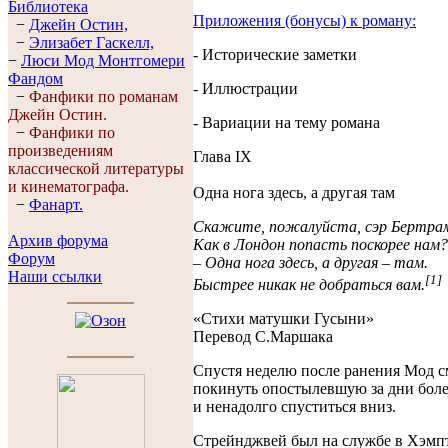
Библиотека
Приложения (бонусы) к роману:
−
Джейн Остин,
−
Элизабет Гaскелл,
- Исторические заметки
−
Люси Мод Монтгомери
Фандом
- Иллюстрации
−
Фанфики по романам
Джейн Остин.
- Вариации на тему романа
−
Фанфики по
произведениям
Глава IX
классической литературы
и кинематографа.
Одна нога здесь, а другая там
−
Фанарт.
Скажите, пожалуйста, сэр Бертра
Архив форума
Как в Лондон попасть поскорее нам?
Форум
– Одна нога здесь, а другая – там.
Наши ссылки
[1]
Быстрее никак не добраться вам.
«Стихи матушки Гусыни»
Перевод С.Маршака
Спустя неделю после ранения Мод с
покинуть опостылевшую за дни боле
и ненадолго спуститься вниз.
Стрейнджвей был на службе в Хэмпт