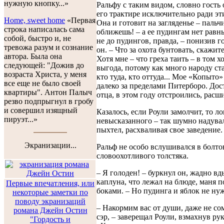
нужную кнопку...»
Ральфу с таким видом, словно гость 
его трактире исключительно ради эти
Home, sweet home
«Первая
Она и готовит на загляденье – пальч
строка написалась сама
оближешь! – а ее пудингам нет равн
собой, быстро и, не
не до пудингов, правда, – понизив г
тревожа разум и сознание
он. – Что за охота бунтовать, скажит
автора. Была она
Хотя мне – что греха таить – в том 
следующей: "Дожив до
выгода, потому как много народу ст
возраста Христа, у меня
кто туда, кто оттуда... Мое «Копыто»
все еще не было своей
далеко за пределами Питерборо. Дос
квартиры". Антон Палыч
отца, в этом году отстроились, расш
резво подпрыгнул в гробу
и совершил изящный
Казалось, если Роули замолчит, то ло
пируэт...»
невысказанного – так шумно надува
пыхтел, расхваливая свое заведение.
Экранизации...
Ральф не особо вслушивался в болт
словоохотливого толстяка.
– Я голоден! – буркнул он, жадно вд
каплуна, что лежал на блюде, маня
Первые впечатления, или
боками. – Но пудинга и яблок не ну
некоторые заметки по
поводу экранизаций
– Накормим вас от души, даже не со
романа Джейн Остин
сэр, – заверещал Роули, взмахнув ру
"Гордость и