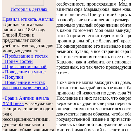
озабоченность происходящим. Мод 
История в деталях:
визитам сэра Мармадьюка, даже ждал
с нетерпением. Присутствие Скроуп
Правила этикета, Англия
:
разнообразие и оживление в размер
«Данная книга была
довольно унылый образ жизни обита
написана в 1832 году
в какой-то момент Мод была вынужд
Элизой Лесли и
что ей приятен его интерес к ней – р
представляет собой
провинциальной, не блещущей красо
учебник-руководство для
Но одновременно это вызывало нед
молодых девушек...»
немного пугало, а все старания сэр
- Пребывание в гостях
так и не смогли вытеснить из ее пам
- Прием гостей
Кардоне, как и избавить от непроше
- Приглашение на чай
греховных, но так часто преследую
- Поведение на улице
о нем.
- Покупки
- Поведение в местах
Пока она не могла выходить из дома
массовых развлечений
Потингтон каждый день заезжал к б
привозил ей известия по делу сэра У
- Брак в Англии начала
Последнее из них гласило, что секре
XVIII века
«...замужнюю
верховного судьи после ряда перегов
женщину ставили в один
определенную плату согласился сост
ряд с
документы таким образом, чтобы об
несовершеннолетними,
государственной измене и причасти
душевнобольными и
свелось к обычной вооруженной сты
лицами, объявлявшимися
мистер Ламлей всякий раз считал св