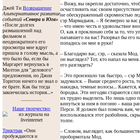
– Вижу, вы окрепли достаточно, что
Джей Ти
Возвращение
осчастливить нас своим присутствие
Альтернативное развитие
не обескураженный скромностью ле
событий
«Севера и Юга»
сэр Мармадьюк. – Я безмерно за вас р
«После долгих
– что имею честь и удовольствие вно
размышлений над
О, как я проклинаю себя за то, что у
фильмом и
напавшего на вас! Разорвал бы его н
неоднократного его
попадись он мне в руки!
просмотра мне вдруг
пришла в голову мысль, а
– Благодарю вас, сэр, – сказала Мод. 
что было бы, если бы
он выглядел? Тот, кто напал на меня
Маргарет вернулась в
его разглядеть?
Милтон для "делового"
– Это произошло так быстро, – сэр
предложения, но Джон
задумался. – Выше среднего роста, т
Торнтон ничего не знал о
накидка, темные волосы... Кажется, 
ее брате. Как бы тогда
бородка. Эти негодяи стараются слит
закончилась история...»
их трудно выделить. Но лишь одно 
кинуться за ним в погоню – ваша ран
Наше творчество:
Перси. Я должен был помочь вам, че
воспользовался этот разбойник, скр
толпе.
Триктрак
«Они
– Словом, выглядит, как большинств
пробуждаются и
пробормотала Мод.