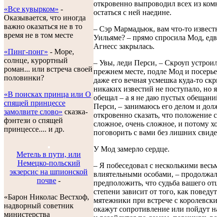
откровенно выпроводил всех из ком
«Все кувырком»
-
остаться с ней наедине.
Оказывается, что иногда
важно оказаться не в то
– Сэр Мармадьюк, вам что-то известн
время не в том месте
Уильяме? – прямо спросила Мод, едв
Агнесс закрылась.
«Пинг-понг»
- Море,
солнце, курортный
– Увы, леди Перси, – Скроуп устроил
роман... или встреча своей
прежнем месте, подле Мод и посерьез
половинки?
даже его вечная усмешка куда-то скр
никаких известий не поступало, но я
«В поисках принца или О
обещал – а я не даю пустых обещани
спящей принцессе
Перси, – занимаюсь его делом и дол
замолвите слово»
сказка-
откровенно сказать, что положение 
фэнтези о спящей
сложное, очень сложное, и потому х
принцессе.... и др.
поговорить с вами без лишних свиде
У Мод замерло сердце.
Метель в пути, или
Немецко-польский
– Я побеседовал с несколькими весь
экзерсис на шпионской
влиятельными особами, – продолжал 
почве
-
предположить, что судьба вашего отц
степени зависит от того, как поведут
«Барон Николас Вестхоф,
мятежники при встрече с королевск
надворный советник
окажут сопротивление или пойдут н
министерства