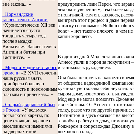
вне закона... »
предупредить леди Перси, что заране
чем быть уверенным, тем более когда
- Нормандские
с политикой, сам он, казалось, расс
завоеватели в Англии
выиграть этот процесс и даже перед
«Хронологически XII век
записку со словами: «Nullum malum si
начинается спустя
bono» – нет такого плохого, в чем не
тридцать четыре года
капли хорошего.
после высадки
Вильгельма Завоевателя в
Англии и битвы при
В один из дней Мод, оставшись одна
Гастингсе... »
Агнесс ушли в город за покупками – 
- Моды и модники старого
и занималась рукоделием.
времени
«В XVII столетии
Она была не прочь на какое-то время
наша русская знать
от общества надоедливой компаньонк
приобрела большую
кузины чувствовала себя неуютно в 
склонность к новомодным
сыром доме, изнемогая от вынужденн
платьям и прическам... »
Мод еще не могла помогать Джоанне
- Старый дворянский быт
с хозяйством. От Агнесс в этом тож
в России
«У вельмож
толку, разве что по другой причине, 
появляются кареты, по
Потингтон и здесь оказался на высот
цене стоящие наравне с
за любую работу по дому, помогал у
населенными имениями;
Роджером и сопровождал Джоанну в
на дверцах иной
выходов в город.