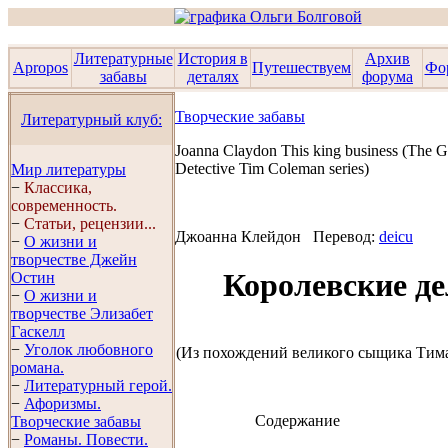
Литературные
История в
Архив
Apropos
Путешествуем
Фо
забавы
деталях
форума
Творческие забавы
Литературный клуб:
Joanna Claydon This king business
(The G
Detective Tim Coleman series)
Мир литературы
−
Классика,
современность.
−
Статьи, рецензии...
Джоанна Клейдон
Перевод:
deicu
−
О жизни и
творчестве Джейн
Королевские де
Остин
−
О жизни и
творчестве Элизабет
Гaскелл
−
Уголок любовного
(Из похождений великого сыщика Тим
романа.
−
Литературный герой.
−
Афоризмы.
Содержание
Творческие забавы
−
Романы. Повести.