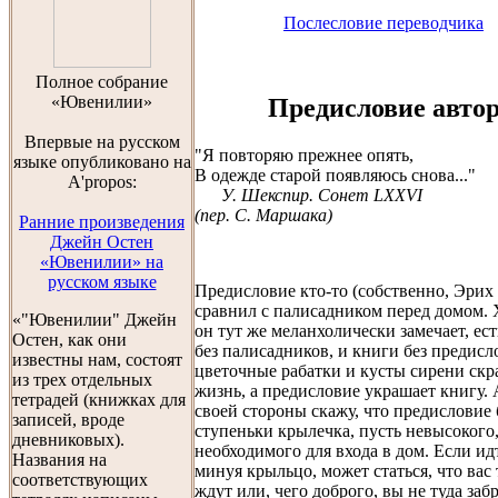
Послесловие переводчика
Полноe собраниe
«Ювенилии»
Предисловие авто
Впервые на русском
"Я повторяю прежнее опять,
языке опубликовано на
В одежде старой появляюсь снова..."
A'propos:
У. Шекспир. Сонет LXXVI
(пер. С. Маршака)
Ранние произведения
Джейн Остен
«Ювенилии» на
русском языке
Предисловие кто-то (собственно, Эрих
сравнил с палисадником перед домом. Х
«"Ювенилии" Джейн
он тут же меланхолически замечает, ест
Остен, как они
без палисадников, и книги без предисл
известны нам, состоят
цветочные рабатки и кусты сирени ск
из трех отдельных
жизнь, а предисловие украшает книгу. 
тетрадей (книжках для
своей стороны скажу, что предисловие 
записей, вроде
ступеньки крылечка, пусть невысокого,
дневниковых).
необходимого для входа в дом. Если ид
Названия на
минуя крыльцо, может статься, что вас 
соответствующих
ждут или, чего доброго, вы не туда заб