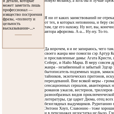
новую мозаику, а хоть бы и лучше пре
и детали, которые
может заметить лишь
профессионал —
изящество построения
Я ни от каких заимствований не отрек
фразы, «полноту и
от тех, в которых неповинна, и беру св
цельность
там, где его нахожу. Ну вот, вы, конечн
высказывания»...»
автора афоризма. А-а... Ну-ну. То-то.
Да впрочем, я и не запираюсь, чего там
своего жанра мне помогли сэр Артур 
и прославленные дамы: Агата Кристи,
Сейерс, и Найо Марш. В меру совсем д
жанра - незабвенный и забытый Эдгар 
бытописатель подземных ходов, замас
тайников, экзотических притонов, иск
переодеваний. Вне всякой меры - гро
сенсационных сериалов, авантюрных н
романов ужасов, вестернов, триллеров 
разнообразных видов приключенческо
литературы, где царит Дюма, отец всех
безоглядных выдумщиков. Руританию 
Энтони Хоуп, Славонию - тоже хороши
и в персонажах недостатка не было. Гд