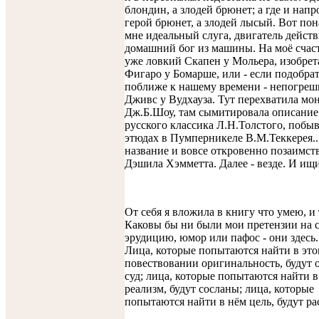
блондин, а злодей брюнет; а где и напр
герой брюнет, а злодей лысый. Вот по
мне идеальный слуга, двигатель действ
домашний бог из машины. На моё счас
уже ловкий Скапен у Мольера, изобре
Фигаро у Бомарше, или - если подобра
поближе к нашему времени - непогре
Дживс у Вудхауза. Тут перехватила мо
Дж.Б.Шоу, там сымитировала описание
русского классика Л.Н.Толстого, побыв
этюдах в Пумперникеле В.М.Теккерея..
название и вовсе откровенно позаимст
Дэшила Хэмметта. Далее - везде. И ищи
От себя я вложила в книгу что умею, и 
Каковы бы ни были мои претензии на с
эрудицию, юмор или пафос - они здесь.
Лица, которые попытаются найти в эт
повествовании оригинальность, будут 
суд; лица, которые попытаются найти в
реализм, будут сосланы; лица, которые
попытаются найти в нём цель, будут ра