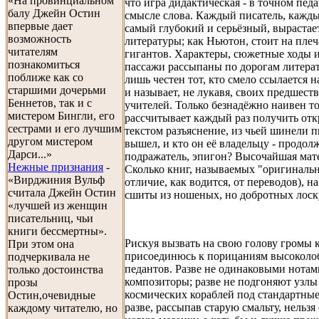
«На провинциальном
что игра дидактическая - в точном пед
балу Джейн Остин
смысле слова. Каждый писатель, кажды
впервые дает
самый глубокий и серьёзный, вырастает
возможность
литературы; как Ньютон, стоит на плеч
читателям
гигантов. Характеры, сюжетные ходы 
познакомиться
пассажи рассыпаны по дорогам литера
поближе как со
лишь честен тот, кто смело ссылается 
старшими дочерьми
и называет, не лукавя, своих предшест
Беннетов, так и с
учителей. Только безнадёжно наивен то
мистером Бингли, его
рассчитывает каждый раз получить от
сестрами и его лучшим
текстом разъяснение, из чьей шинели п
другом мистером
вышел, и кто он её владельцу - продолж
Дарси...»
подражатель, эпигон? Высочайшая мат
Нежные признания
-
Сколько книг, называемых "оригиналь
«Вирджиния Вульф
отличие, как водится, от переводов), на
считала Джейн Остин
сшиты из ношеных, но добротных лоск
«лучшей из женщин
писательниц, чьи
книги бессмертны».
Рискуя вызвать на свою голову громы к
При этом она
присоединюсь к порицаниям высоколо
подчеркивала не
педантов. Разве не одинаковыми нота
только достоинства
композиторы; разве не подгоняют узлы
прозы
космических кораблей под стандартные
Остин,очевидные
разве, рассыпав старую смальту, нельзя
каждому читателю, но