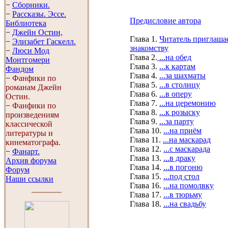
−
Сборники.
−
Рассказы. Эссe.
Предисловие автора
Библиотека
−
Джейн Остин,
Глава 1.
Читатель приглашае
−
Элизабет Гaскелл.
знакомству
−
Люси Мод
Глава 2.
...на обед
Монтгомери
Глава 3.
...к картам
Фандом
Глава 4.
...за шахматы
−
Фанфики по
Глава 5.
...в столицу
романам Джейн
Глава 6.
...в оперу
Остин.
Глава 7.
...на церемонию
−
Фанфики по
Глава 8.
...к розыску
произведениям
Глава 9.
...за парту
классической
Глава 10.
...на приём
литературы и
Глава 11.
...на маскарад
кинематографа.
Глава 12.
...с маскарада
−
Фанарт.
Глава 13.
...в драку
Архив форума
Глава 14.
...в погоню
Форум
Глава 15.
...под стол
Наши ссылки
Глава 16.
...на помолвку
Глава 17.
...в тюрьму
Глава 18.
...на свадьбу