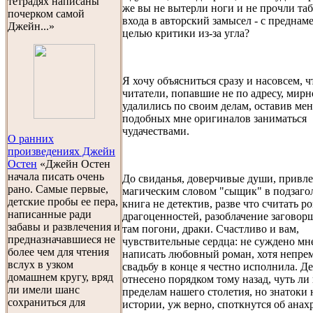
тетрадях написаны
же вы не вытерли ноги и не прочли та
почерком самой
входа в авторский замысел - с преднам
Джейн...»
целью критики из-за угла?
Я хочу объясниться сразу и насовсем, 
читатели, попавшие не по адресу, мирн
удалились по своим делам, оставив мен
подобных мне оригиналов заниматься
чудачествами.
О ранних
произведениях Джейн
Остен
«Джейн Остен
начала писать очень
До свиданья, доверчивые души, привл
рано. Самые первые,
магическим словом "сыщик" в подзагол
детские пробы ее пера,
книга не детектив, разве что считать р
написанные ради
драгоценностей, разоблачение заговор
забавы и развлечения и
там погони, драки. Счастливо и вам,
предназначавшиеся не
чувствительные сердца: не суждено мн
более чем для чтения
написать любовный роман, хотя непр
вслух в узком
свадьбу в конце я честно исполнила. Д
домашнем кругу, вряд
отнесено порядком тому назад, чуть ли 
ли имели шанс
пределам нашего столетия, но знатоки
сохраниться для
истории, уж верно, споткнутся об анах