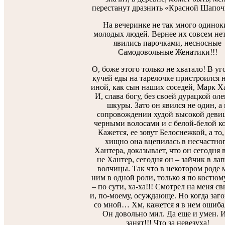
перестанут дразнить «Красной Шапоч
На вечеринке не так много одинок
молодых людей. Вернее их совсем нет
явились парочками, несносные
Самодовольные Женатики!!!
О, боже этого только не хватало! В уг
кучей еды на тарелочке пристроился н
иной, как сын наших соседей, Марк Х
И, слава богу, без своей дурацкой ол
шкуры. Зато он явился не один, а 
сопровождении худой высокой деви
черными волосами и с белой-белой к
Кажется, ее зовут Белоснежкой, а то,
хищно она вцепилась в несчастно
Хантера, доказывает, что он сегодня 
не Хантер, сегодня он – зайчик в лап
волчицы. Так что в некотором роде 
ним в одной роли, только я по костюм
– по сути, ха-ха!!! Смотрел на меня с
и, по-моему, осуждающе. Но когда заг
со мной… Хм, кажется я в нем ошиба
Он довольно мил. Да еще и умен. 
занят!!! Что за невезуха!