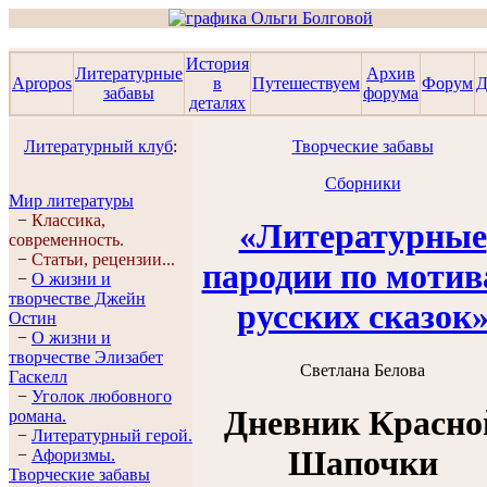
История
Литературные
Архив
Apropos
в
Путешествуем
Форум
Д
забавы
форума
деталях
Литературный клуб
:
Творческие забавы
Сборники
Мир литературы
−
Классика,
«Литературные
современность.
−
Статьи, рецензии...
пародии по моти
−
О жизни и
творчестве Джейн
русских сказок
Остин
−
О жизни и
творчестве Элизабет
Светлана Белова
Гaскелл
−
Уголок любовного
Дневник Красно
романа.
−
Литературный герой.
Шапочки
−
Афоризмы.
Творческие забавы