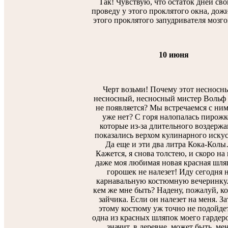
Так! Чувствую, что остаток дней сво
проведу у этого проклятого окна, дож
этого проклятого запудривателя мозгов
10 июня
Черт возьми! Почему этот несносн
несносный, несносный мистер Вольф 
не появляется? Мы встречаемся с ни
уже нет? С горя налопалась пирожк
которые из-за длительного воздерж
показались верхом кулинарного искус
Да еще и эти два литра Кока-Кол
Кажется, я снова толстею, и скоро на
даже моя любимая новая красная шля
горошек не налезет! Иду сегодня 
карнавальную костюмную вечеринку.
кем же мне быть? Надену, пожалуй, к
зайчика. Если он налезет на меня. За
этому костюму уж точно не подойде
одна из красных шляпок моего гардеро
значит, в деревне, может быть, ме