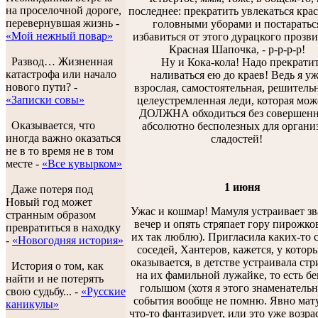
на проселочной дороге,
последнее: прекратить увлекаться кр
перевернувшая жизнь -
головными уборами и постаратьс
«Мой нежный повар»
избавиться от этого дурацкого прозви
Красная Шапочка, - р-р-р-р!
Развод… Жизненная
Ну и Кока-кола! Надо прекрати
катастрофа или начало
наливаться ею до краев! Ведь я у
нового пути? -
взрослая, самостоятельная, решитель
«Записки совы»
целеустремленная леди, которая мож
ДОЛЖНА обходиться без совершенн
Оказывается, что
абсолютно бесполезных для органи
иногда важно оказаться
сладостей!
не в то время не в том
месте -
«Все кувырком»
1 июня
Даже потеря под
Новый год может
Ужас и кошмар! Мамуля устраивает з
странным образом
вечер и опять стряпает гору пирожков
превратиться в находку
их так люблю). Пригласила каких-то 
-
«Новогодняя история»
соседей, Хантеров, кажется, у которы
оказывается, в детстве устраивала стр
История о том, как
на их фамильной лужайке, то есть бе
найти и не потерять
голышом (хотя я этого знаменатель
свою судьбу... -
«Русские
события вообще не помню. Явно мат
каникулы»
что-то фантазирует, или это уже возр