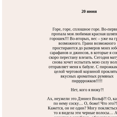
20 июня
Горе, горе, сплошное горе. Во-перв
пропала моя любимая красная шляпк
горошек!!! Во-вторых, вес – уже на 
возможного. Грани возможного
простираются до размеров моих юб
сарафанов и джинсов, в которые я со
скоро перестану влезать. Сегодня ма
снова хочет испытать мою силу вол
отправляет меня к бабуле. С пирожка
целой чертовой корзиной проклят
вкусных ароматных румяных
пиррррожков!!!!!
Нет, кого я вижу?!
Ах, неужели это Дэниел Вольф?! О, ка
по нему соску… О, боже! Что это?!
Кажется, он не один? Могу поклясться
то я видела эти черные волосы… А