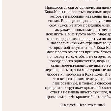
Пришлось с горя от одиночества нала
Кока-Колы и налопаться вкусных пир
которые в изобилии навалены на в
столах. В конце концов, я почувство
себя чужой на этом празднике жизн
закоулками попыталась незаметн
исчезнуть. Но не тут-то было. Марк д
меня и предложил проводить, а по до
наговорил каких-то странных веще
которые мой затуманенный Кока-Ко
мозг просто отказался принять. Что-т
по поводу того, чтобы я не огорчалас
поводу своего одиночества, ведь я и
самая замечательная девушка во вс
деревне, несмотря на мои странные н
любовь к пирожкам и Кока-Коле. И о
что все его знакомые девушки, ка
лакированные, и только я способн
прицепить к трусикам кроличий хвост
ответ я не нашла ничего лучшего, 
пролепетать: «Не кроличий, а заячий....
Я в ауте!!! Чего это с ним?