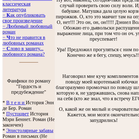
классическая
случай проверить свою силу воли. И
литература
бабушке. Матушка дала целую корз
−
К
ак опубликовать
пирожков. О, кто это маячит там на о
свое произведение
О, нет!!! Это он, он, он!!!!! Дэниел Во
−
Л
юбимый любовный
Обожаю его дьявольски распущенн
роман
выражение лица, при том что он оч. у
−
Ч
то не нравится в
преуспевает!
любовных романах
−
С
лово в защиту...
Ура! Предложил прогуляться с ним по 
любовного романа?
Конечно же я бегу, спешу, мчусь!!
Наговорил мне кучу комплиментов
Фанфики по роману
поводу моей коротенькой юбочки
"Гордость и
благоразумно промолчал по поводу ш
предубеждение"
которую я, не удержавшись, снова на
на себя (кто же знал, что я встречу ЕГ
*
В т е н и
История Энн
де Бер. Роман
О, какой же он милый и очарователь
*
Пустоцвет
История
Кажется, мои мозги окончательн
Мэри Беннет. Роман (Не
запудрились!
закончен)
*
Эпистолярные забавы
Роман в письмах (Не