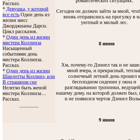
романтических ситуациях.
Рассказ.
*
Девушка, у которой
Сегодня он должен зайти за мной, чт
все есть
Один день из
вновь отправились на прогулку в 
жизни мисс
уютный и милый лес.
Джорджианы Дарси.
Цикл рассказов.
*
Один день из жизни
мистера Коллинза
8 июня
Насыщенный
событиями день
мистера Коллинза.
Хм, почему-то Дэниел так и не заше
Рассказ.
мной вчера, и прекрасный, теплы
*
Один день из жизни
солнечный летний день прошел 
Шарлотты Коллинз, или
бесплодном сидении у окна и
В страшном сне
разглядывании тропинки, ведущей
Нелегко быть женой
нашему дому, на которой должен был, 
мистера Коллинза…
и не появился чертов Дэниел Воль
Рассказ.
9 июня