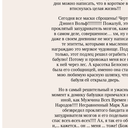
дни можно написать, что в короткое 
втиснулась целая жизнь!!!
Сегодня все маски сброшены! Черт
Дэниел Вольф!!!!!!!!!! Пожалуй, эт
проклятый запудриватель мозгов, каже
в самом деле, совершенное… хм, ну н
даже в своем дневнике не могу написа
те эпитеты, которыми я мысленн
награждаю это мерзкое чудовище. Под
только, этот подлец решил ограбить
бабулю! Потому и провожал меня все 
к ней через лес. А красотка Белосн
была его сообщницей, именно она ст
мою любимую красную шляпку, чт
бабуля ей открыла дверь.
Но в самый решительный и ужасн
момент к домику бабушки примчался н
иной, как Мужчина Всех Времен 
Народов!!!! Несравненный Марк Ха
обезвредил проклятого бандита 
запудривателя мозгов и его подельни
спас всех-всех-всех!!!! Ах, я так его 
и,... кажется... он ... меня ... тоже! (Бож