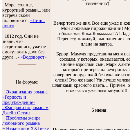
изменения?)
Море, солнце,
курортный роман... или
встреча своей
половинки? -
«Пинг-
Вечер того же дня. Все еще ужас и ко
понг»
Мои любимые пирожочкииии! М
обожаемая Кока-Колаааааа! А! Лад
1812 год. Они не
Перенесу, пожалуй, выполнение сво
знали, что
плана на завтра.
встретившись, уже не
смогут жить друг без
Брррр! Мамуля представила меня н
друга... -
«Водоворот»
соседям, у которых, оказывается, е
вполне взрослый сын, Марк Ханте
который приперся на вечеринку 
совершенно дурацкой безрукавке из 
оленя! Это же надо! Уж лучше увлека
На форуме:
шляпками красного цвета… Причем, о
и оказался ужасным занудой!!!
−
Э
кранизация романа
«Гордость и
предубеждение»
-
Ф
анфики по романам
5 июня
Джейн Остин
−
П
роблемы жанра
любовного романа
−
Н
ужна ли в XXI веке
Ну вот, наконец, сегодня-таки предст