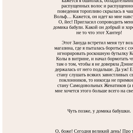
кажется я ошиблась, обладательни
распущенных волос и распущенно
поведения торопливо скрылась в чащ
Вольф… Кажется, он идет ко мне навс
О, йес! Пригласил сопроводить мен
домика бабули. Какой он добрый и хо
не то что этот Хантер!
Этот Зануда встретил меня тут воз
магазина, где я пыталась бороться с с
игнорировать роскошную бутылку К
Колы в витрине, и начал бормотать ч
там о том, чтобы я не доверяла Дэни
держалась от него подальше. Да уж! Е
стану слушать всяких завистливых с
поклонников, то никогда не примкн
стану Самодовольных Женатиков (а 
мне хочется этого больше всего на свет
Чуть позже, у домика бабушки.
О, боже! Сегодня великий день! Про 