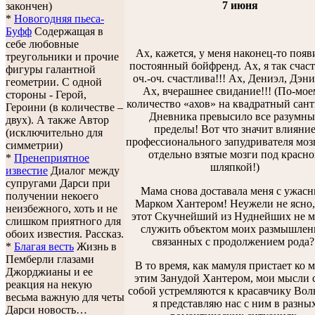
7 июня
закончен)
*
Новогодняя пьеса-
Буфф
Содержащая в
себе любовные
Ах, кажется, у меня наконец-то появ
треугольники и прочие
постоянный бойфренд. Ах, я так счаст
фигуры галантной
оч.-оч. счастлива!!! Ах, Дениэл, Дэни
геометрии. С одной
Ах, вчерашнее свидание!!! (По-мое
стороны - Герой,
количество «ахов» на квадратный сан
Героини (в количестве –
Дневника превысило все разумны
двух). А также Автор
пределы! Вот что значит влияни
(исключительно для
профессионального запудривателя моз
симметрии)
отдельно взятые мозги под красн
*
Пренеприятное
шляпкой!)
известие
Диалог между
супругами Дарси при
Мама снова доставала меня с ужас
получении некоего
Марком Хантером! Неужели не ясно,
неизбежного, хоть и не
этот Скучнейший из Нуднейших не 
слишком приятного для
служить объектом моих размышлен
обоих известия. Рассказ.
связанных с продолжением рода?
*
Благая весть
Жизнь в
Пемберли глазами
В то время, как мамуля пристает ко м
Джорджианы и ее
этим Занудой Хантером, мои мысли 
реакция на некую
собой устремляются к красавчику Вол
весьма важную для четы
я представляю нас с ним в разны
Дарси новость…