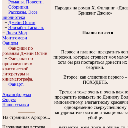
−
Романы. Повести.
−
Сборники.
Пародия на роман Х. Филдинг «Дне
−
Рассказы. Эссe.
Бриджит Джонс»
Библиотека
−
Джейн Остин,
−
Элизабет Гaскелл.
Планы на лето
−
Люси Мод
Монтгомери
Фандом
−
Фанфики по
Первое и главное: прекратить лоп
романам Джейн Остин.
пирожки, которые стряпает моя мамо
−
Фанфики по
хотя бы раз постараться донести их
произведениям
бабушки.
классической
литературы и
Второе: как следствие первого –
кинематографа.
ПОХУДЕТЬ.
−
Фанарт.
Третье и тоже очень и очень важно
Архив форума
прекратить вздыхать по Дэниелу Вол
Форум
импозантному, элегантному красавчи
Наши ссылки
одновременно сверхуспешному
запудривателю мозгов и эмоциональ
На страницах Apropos...
убийце.
Неожиданная встреча
Четвертое, ммм, тоже, в общем-то, 