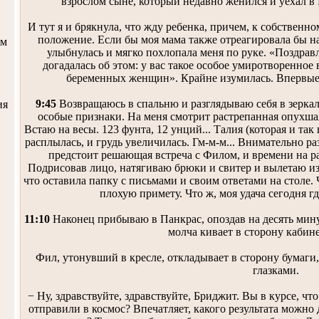
взрослом сыне, который недавно женился и уехал в 
И тут я и брякнула, что жду ребенка, причем, к собственн
положение. Если бы моя мама также отреагировала бы на 
ом
улыбнулась и мягко похлопала меня по руке. «Поздравл
догадалась об этом: у вас такое особое умиротворенное
беременных женщин». Крайне изумилась. Впервые
9:45
Возвращаюсь в спальню и разглядываю себя в зеркал
ия
особые признаки. На меня смотрит растрепанная опухшая
Встаю на весы. 123 фунта, 12 унций... Талия (которая и та
расплылась, и грудь увеличилась. Гм-м-м... Внимательно р
предстоит решающая встреча с Филом, и времени на р
Подрисовав лицо, натягиваю брюки и свитер и вылетаю из
что оставила папку с письмами и своим ответами на столе.
плохую примету. Что ж, моя удача сегодня г
11:10
Наконец прибываю в Панкрас, опоздав на десять мину
молча кивает в сторону кабине
Фил, утонувший в кресле, откладывает в сторону бумаги
глазками.
− Ну, здравствуйте, здравствуйте, Бриджит. Вы в курсе, что
отправили в космос? Впечатляет, какого результата можно 