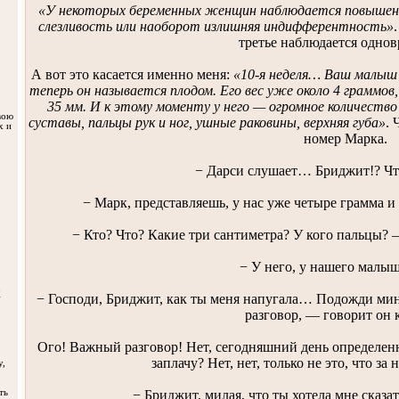
«У некоторых беременных женщин наблюдается повышенн
слезливость или наоборот излишняя индифферентность»
третье наблюдается однов
А вот это касается именно меня:
«10-я неделя… Ваш малыш 
теперь он называется плодом. Его вес уже около 4 граммов,
35 мм. И к этому моменту у него — огромное количест
вою
суставы, пальцы рук и ног, ушные раковины, верхняя губа»
. 
х и
номер Марка.
− Дарси слушает… Бриджит!? Чт
− Марк, представляешь, у нас уже четыре грамма и
− Кто? Что? Какие три сантиметра? У кого пальцы? 
− У него, у нашего малыш
X
− Господи, Бриджит, как ты меня напугала… Подожди мин
разговор, — говорит он 
Ого! Важный разговор! Нет, сегодняшний день определе
заплачу? Нет, нет, только не это, что за
у,
− Бриджит, милая, что ты хотела мне сказ
ть