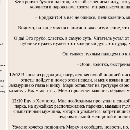
Фил роняет бумаги на стол, и я с облегчением вижу, что 
е
корчится в пароксизме хохота, утирая выступивш
− Бриджит! Я в вас не ошибся. Великолепно, м
Видимо, на лице у меня написано такое изумление, что 
− О да! Это грубо, хлестко, в самую суть! Читатель устал 
публике нужен, нужен этот холодный душ, этот удар, 
ей:
Он тыкает пухлым пальцем по кн
− Эбби, золотко, быстрень
тная
ым
12:02
Вышла из редакции, нагруженная новой порцией писе
ответы пойдут в номер этой недели, и меня взяли в шт
уда-
Зажмуриваю глаза и вижу: Марк оставляет на тротуаре св
тый
ко мне… Вж-ж-жг-г-г… Мимо пролетает машина, обдавая ме
 ему
12:10
Еду в Хемпстед. Мне необходимы прогулки и споко
парка, на лужайках расположились парочки, мамаши гуля
симпатичный мужчина, который улыбается, встретившись 
очаровательной женщиной в полно
Ужасно хочется позвонить Марку и сообщить новости, но,