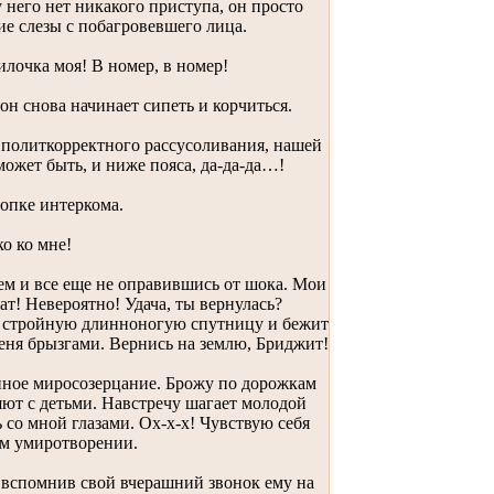
у него нет никакого приступа, он просто
ие слезы с побагровевшего лица.
илочка моя! В номер, в номер!
он снова начинает сипеть и корчиться.
от политкорректного рассусоливания, нашей
может быть, и ниже пояса, да-да-да…!
опке интеркома.
ко ко мне!
м и все еще не оправившись от шока. Мои
ат! Невероятно! Удача, ты вернулась?
ою стройную длинноногую спутницу и бежит
ня брызгами. Вернись на землю, Бриджит!
йное миросозерцание. Брожу по дорожкам
ют с детьми. Навстречу шагает молодой
со мной глазами. Ох-х-х! Чувствую себя
м умиротворении.
 вспомнив свой вчерашний звонок ему на