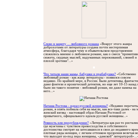
Слово в защиту ... любовного романа
«Вокруг этого жанра
доброхотами от литературы создана почти нестерпимая
атмосфера, благодаря чему в обывательском представлении
сложилось мнение о любовном романе, как о смеси "примитив
сюжета, скудных мыслей, надуманных переживаний, слюней и
плохой эротики"...»
Что читали наши мамы, бабушки и прабабушки?
«Собственно
любовный роман - как жанр литературы - появился совсем
недавно. По крайней мере, в России. Были детективы, фантасти
даже фэнтези и иронический детектив, но еще лет 10-15 назад 
было ни такого понятия - любовный роман, ни даже намека на
него...»
Наташа Ростова - идеал русской женщины?
«Недавно перечиты
роман, я опять поймала себя на мысли, как все-таки далек - на 
женский взгляд - настоящий образ Наташи Ростовой от
привычного, официального идеала русской женщины...»
Ревность или предубеждение?
«Литература как раз то ристали
где мужчины с чувством превосходства и собственного
достоинства смотрят на затесавшихся в свои до недавнего вре
плотные ряды женщин, с легким оттенком презрения величая вс
что выходит из-под пера женщины, «дамской" литературой»...