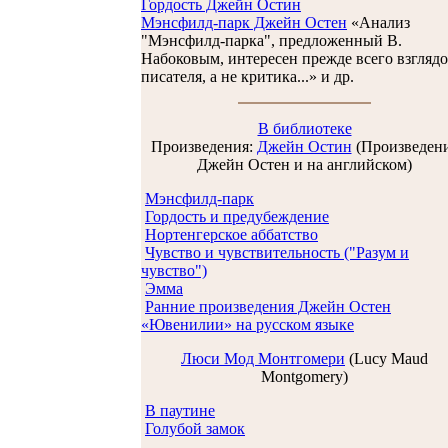
Гордость Джейн Остин
Мэнсфилд-парк Джейн Остен
«Анализ
"Мэнсфилд-парка", предложенный В.
Набоковым, интересен прежде всего взгляд
писателя, а не критика...» и др.
В библиотеке
Произведения:
Джейн Остин
(Произведен
Джейн Остен и на английском)
Мэнсфилд-парк
Гордость и предубеждение
Нортенгерское аббатство
Чувство и чувствительность ("Разум и
чувство")
Эмма
Ранние произведения Джейн Остен
«Ювенилии» на русском языке
Люси Мод Монтгомери
(Lucy Maud
Montgomery)
В паутине
Голубой замок