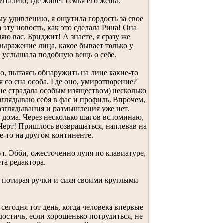
Италию, где живет семья его жены.
ому удивлению, я ощутила гордость за свое
эту новость, как это сделала Рина! Она
яю вас, Бриджит! А знаете, я сразу же
 выражение лица, какое бывает только у
 услышала подобную вещь о себе.
о, пытаясь обнаружить на лице какие-то
 со сна особа. Где оно, умиротворение?
к не страдала особым изяществом) несколько
азглядываю себя в фас и профиль. Впрочем,
азглядывания и размышления уже нет.
 дома. Через несколько шагов вспоминаю,
 Черт! Пришлось возвращаться, наплевав на
де-то на другом континенте.
т. Эбби, ожесточенно лупя по клавиатуре,
та редактора.
, потирая ручки и сияя своими круглыми
 сегодня тот день, когда человека впервые
достичь, если хорошенько потрудиться, не