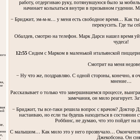
работу, отдергиваю руку, потянувшуюся было за мобиль
начинает колыхаться внутри в призывном гудении. М
− Бриджит, эм-м-м… у меня есть свободное время… Как ты 
перекусить. Где ты се
Обалдев, смотрю на телефон. Марк Дарси нашел время уйт
чудеса!
12:55
Сидим с Марком в маленькой итальянской пиццери
ного
Смотрит на меня недов
− Ну что же, поздравляю. С одной стороны, конечно, я оче
мнение…
ка,
не
Рассказывает о только что завершившемся процессе, выигра
замечания, он мило реагирует. З
вая
− Бриджит, ты все-таки решила вопрос с врачом? Доктор Д
мой
настаиваю, но если ты будешь находиться в состоянии с
Роббинс, не думаю, что это пойдет на 
ще,
С малышом… Как мило это у него прозвучало… Окончатель
мени
е,
Джекобсона. Он сия
»