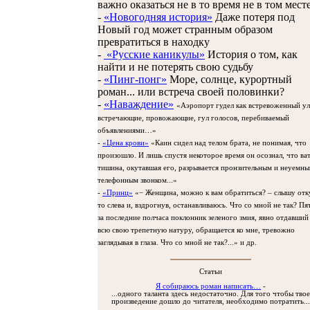
важно оказаться не в то время не в том мест
-
«Новогодняя история»
Даже потеря под
Новый год может странным образом
превратиться в находку
-
«Русские каникулы»
История о том, как
найти и не потерять свою судьбу
-
«Пинг-понг»
Море, солнце, курортный
роман... или встреча своей половинки?
-
«Наваждение»
«Аэропорт гудел как встревоженный ул
встречающие, провожающие, гул голосов, перебиваемый
объявлениями…»
-
«Цена крови»
«Каин сидел над телом брата, не понимая, что
произошло. И лишь спустя некоторое время он осознал, что ва
тишина, окутавшая его, разрывается пронзительным и неуемн
телефонным звонком...»
-
«Принц»
«− Женщина, можно к вам обратиться? – слышу отк
то слева и, вздрогнув, останавливаюсь. Что со мной не так? Пя
за последние полчаса поклонник зеленого змия, явно отдавший
всю свою трепетную натуру, обращается ко мне, тревожно
заглядывая в глаза. Что со мной не так?...» и др.
Статьи
Я собираюсь роман написать…
-
...одного таланта здесь недостаточно. Для того чтобы твое
произведение дошло до читателя, необходимо потратить...