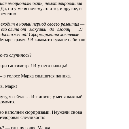
ая эмоциональность, немотивированная
. Да, но у меня почему-то и то, и другое, и
ременно.
входит в новый период своего развития —
 его длина от "макушки" до "ягодиц" — 27-
во достижений! Сформированы локтевые
Четыре грамма! В каком-то тумане набираю
о-то случилось?
 три сантиметра! И у него пальцы!
— в голосе Марка слышится паника.
а, Марк!
уту, я сейчас… Извините, у меня важный
кому-то.
нно наполнен сюрпризами. Неужели снова
 нездоровая слезливость!
ать? — слышу голос Марка.