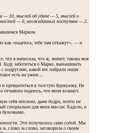
 — 10, мыслей об удаче — 5, мыслей о
ностей — 6, неожиданных поступков — 2.
павшимся Марком.
ло как «надеюсь, тебе там откажут», — и
 что я написала, что ж, значит, такова моя
ой. Буду заботиться о Марке, вынашивать
ь с подругами, какой вес набрали наши
итают есть на ужин…
 и превратиться в толстую буржуазку. Не
но отчаянно надеюсь, что меня возьмут.
ую себя неплохо, даже бодро, почти не
ый специально для меня миссис Хадсон, и
и булочками.
еменности. Это получилось само собой. Мы
 и, слово за слово, заговорила о своем