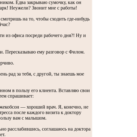
ником. Едва закрываю сумочку, как он
арк! Неужели? Звонит мне с работы!
смотришь на то, чтобы сходить где-нибудь
йчас?
и из офиса посреди рабочего дня?! Ну и
и. Пересказываю ему разговор с Филом.
ерчиво.
нь рад за тебя, с другой, ты знаешь мое
нном в пользу его клиента. Вставляю свои
атем спрашивает:
жекобсон — хороший врач. Я, конечно, не
тресса после каждого визита к доктору
пользу вам с малышом.
но расслабившись, соглашаюсь на доктора
ет.