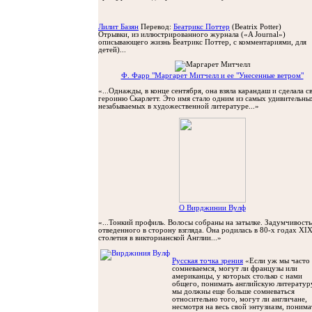
Лилит Базян
Перевод:
Беатрикс Поттер
(Beatrix Potter)
Oтрывки, из иллюстрированного журнала («A Journal»)
описывающего жизнь Беатрикс Поттер, с комментариями, для
детей)...
Ф. Фарр "Маргарет Митчелл и ее "Унесенные ветром"
«...Однажды, в конце сентября, она взяла карандаш и сделала с
героиню Скарлетт. Это имя стало одним из самых удивительны
незабываемых в художественной литературе...»
O Вирджинии Вулф
«...Тонкий профиль. Волосы собраны на затылке. Задумчивость
отведенного в сторону взгляда. Она родилась в 80-х годах XI
столетия в викторианской Англии...»
Русская точка зрения
«Если уж мы часто
сомневаемся, могут ли французы или
американцы, у которых столько с нами
общего, понимать английскую литератур
мы должны еще больше сомневаться
относительно того, могут ли англичане,
несмотря на весь свой энтузиазм, понима