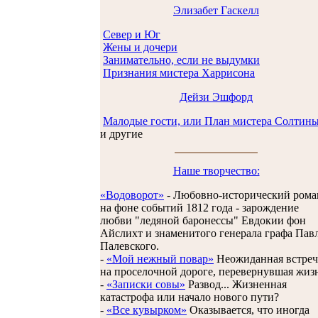
Элизабет Гаскелл
Север и Юг
Жены и дочери
Занимательно, если не выдумки
Признания мистера Харрисона
Дейзи Эшфорд
Малодые гости, или План мистера Солтин
и другие
Наше творчество:
«Водоворот»
- Любовно-исторический рома
на фоне событий 1812 года - зарождение
любви "ледяной баронессы" Евдокии фон
Айслихт и знаменитого генерала графа Пав
Палевского.
-
«Мой нежный повар»
Неожиданная встреч
на проселочной дороге, перевернувшая жиз
-
«Записки совы»
Развод... Жизненная
катастрофа или начало нового пути?
-
«Все кувырком»
Оказывается, что иногда