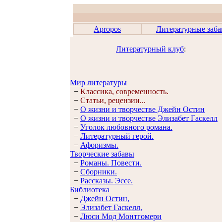
Apropos
Литературные заб
Литературный клуб
:
Мир литературы
−
Классика, современность.
−
Статьи, рецензии...
−
О жизни и творчестве Джейн Остин
−
О жизни и творчестве Элизабет Гaскелл
−
Уголок любовного романа.
−
Литературный герой.
−
Афоризмы.
Творческие забавы
−
Романы. Повести.
−
Сборники.
−
Рассказы. Эссe.
Библиотека
−
Джейн Остин,
−
Элизабет Гaскелл,
−
Люси Мод Монтгомери