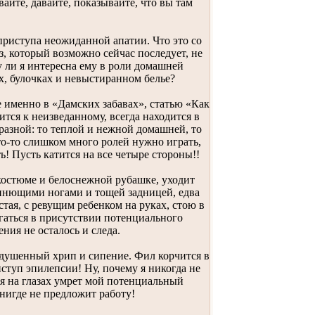
вайте, давайте, показывайте, что вы там
приступа неожиданной апатии. Что это со
, который возможно сейчас последует, не
у ли я интересна ему в роли домашней
, булочках и невыстиранном белье?
 именно в «Дамских забавах», статью «Как
тся к неизведанному, всегда находится в
бразной: то теплой и нежной домашней, то
то-то слишком много ролей нужно играть,
! Пусть катится на все четыре стороны!!
костюме и белоснежной рубашке, уходит
иннющими ногами и тощей задницей, едва
тая, с ревущим ребенком на руках, стою в
гаться в присутствии потенциального
ния не осталось и следа.
задушенный хрип и сипение. Фил корчится в
иступ эпилепсии! Ну, почему я никогда не
ня на глазах умрет мой потенциальный
 нигде не предложит работу!