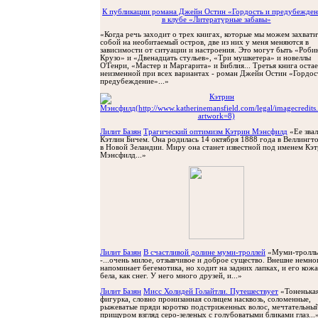
К публикации романа Джейн Остин «Гордость и предубежде
в клубе «Литературные забавы»
«Когда речь заходит о трех книгах, которые мы можем захвати
собой на необитаемый остров, две из них у меня меняются в
зависимости от ситуации и настроения. Это могут быть «Роби
Крузо» и «Двенадцать стульев», «Три мушкетера» и новеллы
О'Генри, «Мастер и Маргарита» и Библия... Третья книга остае
неизменной при всех вариантах - роман Джейн Остин «Гордос
предубеждение»...»
Лилит Базян
Трагический оптимизм Кэтрин Мэнсфилд
«Ее зва
Кэтлин Бичем. Она родилась 14 октября 1888 года в Веллингто
в Новой Зеландии. Миру она станет известной под именем Кэ
Мэнсфилд...»
Лилит Базян
В счастливой долине муми-троллей
«Муми-тролль
-...oчень милое, отзывчивое и доброе существо. Внешне немно
напоминает бегемотика, но ходит на задних лапках, и его кожа
бела, как снег. У него много друзей, и...»
Лилит Базян
Мисс Холидей Голайтли. Путешествует
«Тоненька
фигурка, словно пронизанная солнцем насквозь, соломенные,
рыжеватые пряди коротко подстриженных волос, мечтательный
прищуром взгляд серо-зеленых с голубоватыми бликами глаз...