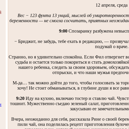
12 апреля, среда
й
Вес − 123 фунта 13 унций, мыслей об умиротворенности
беременности — не смогла сосчитать, приятных неожидан
9:00
Спозаранку разбужена невыс
− Бриджит, не забудь, тебе ехать в редакцию, — прозвуча
подумай о враче.
Странно, но я удивительно спокойна. Если Фил отвергнет все,
судьба и остается только покориться и стать домохозяйк
нашего ребенка, следить за своим здоровьем, обсуждат
отпрыски, и что наши мужья предпоч
М-да… так можно дойти до того, чтобы голосовать за тори
хочу! Не стоит обманываться, в глубине души я все рав
9:20
Иду на кухню, включаю тостер и ставлю чай. Чувств
тошнит. Мужественно съедаю зеленый салат, приготовленн
н
закусываю ее замечательным
Вчера, неожиданно для себя, рассказала Рине о своей бер
пили чай, она поделилась рецепт приготовления булочек