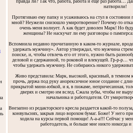
правда ли? Так что, работа, работа и еще раз работа… Да
натворили!
Протягиваю ему папку и усаживаюсь на стул в состоянии 
мной? Неужели снизошло умиротворение? Почему-то отказ
очень меня волнует. А как будет доволен Марк! Но буд
женщины? Не наскучат ли ему разговоры о памперсах
Вспомнила недавно прочитанную в каком-то журнале, вроде
удержать мужчину». Автор утверждал, что мужчина стреми
ы
поиске, и, чтобы отвлечь его от этого, нужно быть разноо
деловой и сдержанной, то роковой и влекущей. Гр-р-р… ч
чтобы удержать мужчину. Не собираюсь никого удерживать
Живо представила: Марк, высокий, красивый, в темном 
прочь, держа под руку анорексичное юное создание с дл
н
прикрытой мини-юбкой, и я, в пижаме, непричесанная, толс
дверях и смотрю им вслед. Сжала зубы, чтобы не выру
начальника и работодателя. От умиротворе
ла
Внезапно из редакторского кресла раздается какой-то полу
а
конвульсиях, закрыв лицо ворохом бумаг. Боже! У него пр
нь
ходила на курсы первой помощи! А-а-а!!! Сейчас у ме
работодатель, и больше мне никто никогда и