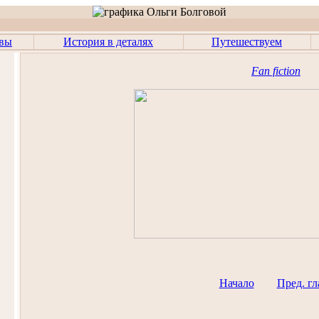
авы
История в деталях
Путешествуем
Fan fiction
Начало
Пред. гл