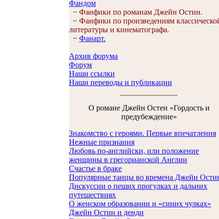
Фандом
−
Фанфики по романам Джейн Остин.
−
Фанфики по произведениям классическо
литературы и кинематографа.
−
Фанарт.
Архив форума
Форум
Наши ссылки
Наши переводы и публикации
О романе Джейн Остен «Гордость и
предубеждение»
Знакомство с героями. Первые впечатления
Нежные признания
Любовь по-английски, или положение
женщины в грегорианской Англии
Счастье в браке
Популярные танцы во времена Джейн Ости
Дискуссии о пеших прогулках и дальних
путешествиях
О женском образовании и «синих чулках»
Джейн Остин и денди