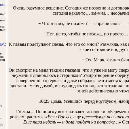
ние»
− Очень разумное решение. Сегодня же позвоню и договорю
сегодня какая-то… эм-м-м… необычная
ть с
нзон
− Что значит, не похожа? — спрашиваю я. — 
тся
ть и
− Нет, не то, чтобы не похожа, но просто…
К глазам подступают слезы. Что это со мной? Размякла, ка
свое состояние и вдруг 
ли
не,
− Ох, Марк, я так тебя
трин
Он смотрит на меня такими глазами, что я уже не могу сдер
неужели я становлюсь истеричкой? Умиротворение оберну
совершенно растерялся и даже собрался везти меня к врач
доставил меня домой, вынудив дать слово, что тотчас же поз
мной действительно что-т
16:25
Дома. Усевшись перед ноутбуком, набир
го
Гм-м-м… По поиску выскакивают заголовки: «Беременн
рожаем, растим».
«Если Вас все еще преследуют повышенн
я
Еще пара недель — и дела пойдут на поправку…»
Ост
 с
»