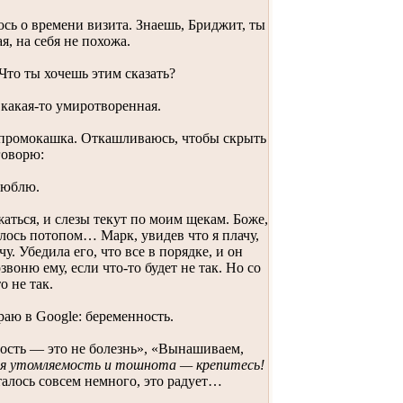
сь о времени визита. Знаешь, Бриджит, ты
, на себя не похожа.
Что ты хочешь этим сказать?
 какая-то умиротворенная.
к промокашка. Откашливаюсь, чтобы скрыть
говорю:
 люблю.
жаться, и слезы текут по моим щекам. Боже,
лось потопом… Марк, увидев что я плачу,
у. Убедила его, что все в порядке, и он
воню ему, если что-то будет не так. Но со
о не так.
аю в Google: беременность.
ость — это не болезнь», «Вынашиваем,
ая утомляемость и тошнота — крепитесь!
алось совсем немного, это радует…