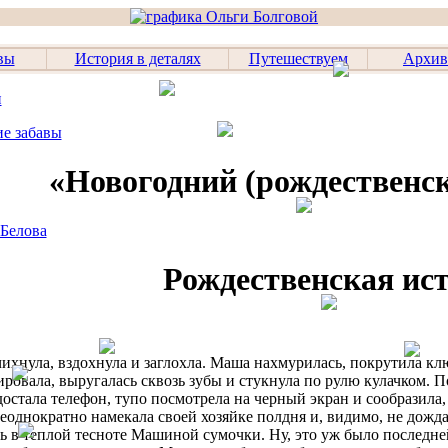
вы
История в деталях
Путешествуем
Архив
и
ие забавы
«Новогодний (рождественск
 Белова
Рождественская ис
хнула, вздохнула и заглохла. Маша нахмурилась, покрутила клю
ировала, выругалась сквозь зубы и стукнула по рулю кулачком. П
достала телефон, тупо посмотрела на черный экран и сообразила
неоднократно намекала своей хозяйке полдня и, видимо, не дожд
ь в теплой тесноте Машиной сумочки. Ну, это уж было последне