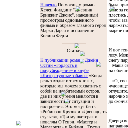
была прис
Навеяло
По мотивам романа
доме за г
Хелен Филдинг "Дневник
плестись 
Бриджит Джонс", навеянный
чтобы зав
просмотром одноименного
наряжатьс
фильма и образом главного героя
вырезе пи
Марка Дарси в исполнении
Колина Ферта
И вот теп
Cтатьи
лесу. Меж
снегу пар
К публикации романа Джейн
Маша серд
Остин «Гордость и
на обочин
предубеждение» в клубе
«Литературные забавы»
«Когда
«О, госпо
речь заходит о трех книгах,
чудовище 
которые мы можем захватить с
оглушител
собой на необитаемый остров,
нарочно з
две из них у меня меняются в
до сконча
зависимости от ситуации и
настроения. Это могут быть
«Робинзон Крузо» и «Двенадцать
стульев», «Три мушкетера» и
Дверца вс
новеллы О'Генри, «Мастер и
направилс
Маргарита» и Библия... Третья