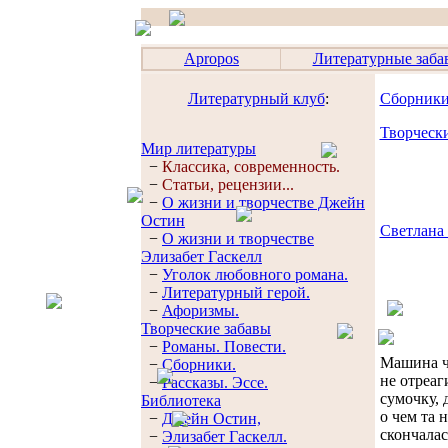
Apropos
Литературные заба
Литературный клуб
:
Сборник
Творческ
Мир литературы
−
Классика, современность.
−
Статьи, рецензии...
−
О жизни и творчестве Джейн
Остин
Светлана
−
О жизни и творчестве
Элизабет Гaскелл
−
Уголок любовного романа.
−
Литературный герой.
−
Афоризмы.
Творческие забавы
−
Романы. Повести.
Машина чи
−
Сборники.
не отреаг
−
Рассказы. Эссe.
сумочку, 
Библиотека
о чем та 
−
Джейн Остин,
скончалас
−
Элизабет Гaскелл.