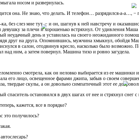
мыгала носом и развернулась.
дится она. Не знаю, что делать. И телефон… разрядился-а-а…, −
у-ка, без слез мне тут, − и он, шагнув к ней навстречу и оказавш
девушку за плечи и хорошенько встряхнул. От удивления Маша 
й неудачный день и уставилась на своего неожиданного помощн
лядя друг на друга. Опомнившись, мужчина хмыкнул, обойдя Маш
тиснулся в салон, отодвинув кресло, насколько было возможно. 
л над ним, а затем повернул. Машина тихо и ровно загудела.
омленно смотрела, как он неловко выбирается из ее машинки и и
ала его лицо, освещенное фарами джипа, забыв о своем соверш
аза, твердые скулы, а он довольно симпатичный этот ее добровол
й спаситель остановился в двух шагах от нее и стряхнул снег с 
 теперь, кажется, все в порядке?
ас это получилось?
такая.
 автослесарь?