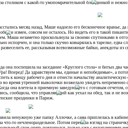
за столиком с какой-то умопомрачительной блондинкой и нежно 
асстались месяц назад, Маше надоело его бесконечное вранье, д
 обид и измен, совсем не осталось. Но видеть его в такой пика
м. Маша незаметно проскользнула за своими спутниками в отго
ьно испорчен, и она только скучно ковырялась в тарелке, едва 
 развеселить ее, рассказывая всевозможные байки, анекдоты из 
да она поспешила на заседание «Круглого стола» и битых два ч
Ура! Вперед! Да здравствуем мы, единые и непобедимые», а потом
спеть к концу рабочего дня и отнести начальству аналитическую 
о во время утренней выволочки возжелало увидеть непременно 
Когда она влетела в приемную заведующего с готовым отчетом, 
сь, сообщила, что управляющий как уехал на обед, так и не возвр
енские праздники в Париж.
вила ненужную уже папку Аллочке, а сама приплелась в кабине
а что-то нечленораздельное. Потом перевела взгляд на страничк
здельный стон опять повторился, только уже с вкраплениями не