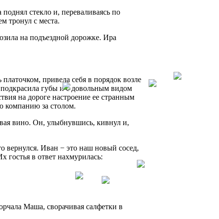
 поднял стекло и, переваливаясь по
м тронул с места.
озила на подъездной дорожке. Ира
 платочком, привела себя в порядок возле
 подкрасила губы и с довольным видом
ествия на дороге настроение ее странным
ю компанию за столом.
вая вино. Он, улыбнувшись, кивнул и,
о вернулся. Иван − это наш новый сосед,
 гостья в ответ нахмурилась:
ворчала Маша, сворачивая салфетки в