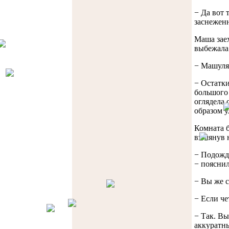
− Да вот 
заснеженн
Маша заех
выбежала 
− Машуля!
− Остатки
большого 
оглядела 
образом у
Комната б
взглянув 
− Подожде
− пояснил
− Вы же с
− Если че
− Так. Вы
аккуратны