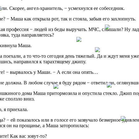
али. Скорее, ангел-хранитель, − усмехнулся ее собеседник.
е? − Маша как открыла рот, так и стояла, забыв его захлопнуть.
кая профессия − людей из беды выручать. МЧС, слышали? Ну ладн
няка, туда направляетесь?
 кивнула Маша.
да поехали, а то что-то сегодня день тяжелый. Да и ждут меня уж
шись, направился к тарахтящему джипу.
е! − вырвалось у Маши. − А если она опять…
 не должна. В любом случае я буду рядом − ответил он, оглянувши
ишкиного дома Маша притормозила и опустила стекло. Джип пор
же сползло вниз.
, я приехала.
а? − ей показалось или в голосе его зазвучало безмерное удивлен
ся он на прощанье, а Маша заторопилась:
те! Как вас зовут-то?