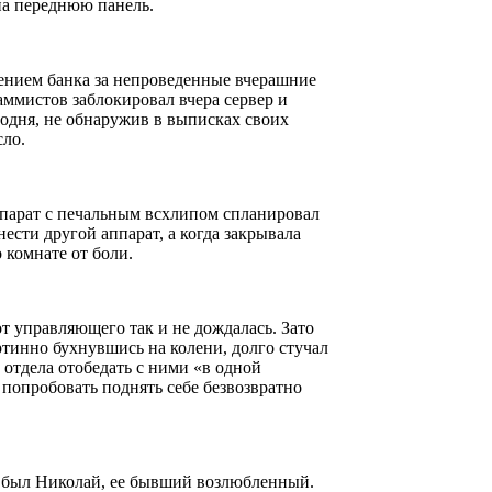
на переднюю панель.
лением банка за непроведенные вчерашние
ммистов заблокировал вчера сервер и
одня, не обнаружив в выписках своих
сло.
ппарат с печальным всхлипом спланировал
ести другой аппарат, а когда закрывала
 комнате от боли.
т управляющего так и не дождалась. Зато
тинно бухнувшись на колени, долго стучал
 отдела отобедать с ними «в одной
попробовать поднять себе безвозвратно
, был Николай, ее бывший возлюбленный.