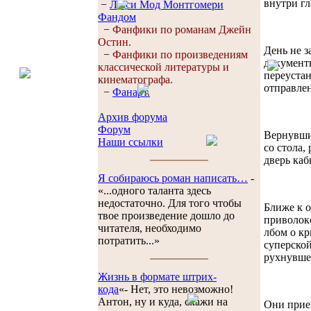
внутри гл
−
Люси Мод Монтгомери
Фандом
−
Фанфики по романам Джейн
Остин.
День не з
−
Фанфики по произведениям
документы
классической литературы и
переустан
кинематографа.
отправлен
−
Фанарт.
Архив форума
Форум
Вернувшис
Наши ссылки
со стола,
дверь каб
Я собираюсь роман написать…
-
«...одного таланта здесь
недостаточно. Для того чтобы
Ближе к о
твое произведение дошло до
приволокс
читателя, необходимо
лбом о кр
потратить...»
суперской
рухнувше
Жизнь в формате штрих-
кода
«- Нет, это невозможно!
Антон, ну и куда, скажи на
Они прие