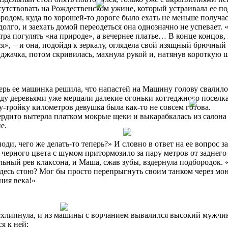
утствовать на Рождественском ужине, который устраивала ее п
ородом, куда по хорошей-то дороге было ехать не меньше получас
долго, и заехать домой переодеться она однозначно не успевает
тра погулять «на природе», а вечернее платье… В конце концов, 
я», − и она, подойдя к зеркалу, оглядела свой изящный брючный
джачка, потом скривилась, махнула рукой и, натянув короткую ш
ерь ее машинка решила, что напастей на Машину голову свалилос
ду деревьями уже мерцали далекие огоньки коттеджного поселка,
у-тройку километров девушка была как-то не совсем готова.
ито вытерла платком мокрые щеки и выкарабкалась из салона н
е.
ди, чего же делать-то теперь?» И словно в ответ на ее вопрос 
черного цвета с шумом притормозило за пару метров от заднего
ьный рев клаксона, и Маша, сжав зубы, вздернула подбородок. «
десь стою? Мог бы просто перепрыгнуть своим танком через мою 
ния века!»
хлипнула, и из машины с ворчанием вывалился высокий мужчина
я к ней: