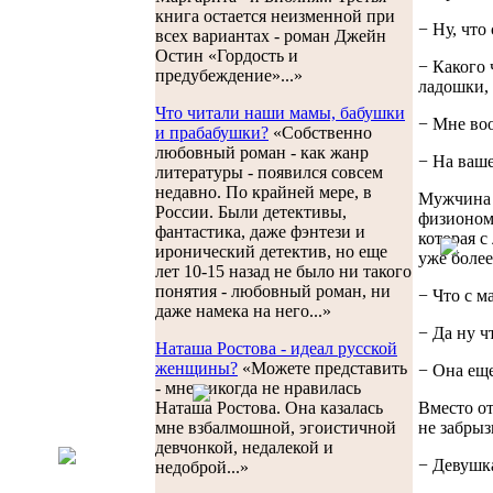
книга остается неизменной при
− Ну, что
всех вариантах - роман Джейн
Остин «Гордость и
− Какого 
предубеждение»...»
ладошки, 
Что читали наши мамы, бабушки
− Мне воо
и прабабушки?
«Собственно
любовный роман - как жанр
− На ваше
литературы - появился совсем
недавно. По крайней мере, в
Мужчина п
России. Были детективы,
физиономи
фантастика, даже фэнтези и
которая 
иронический детектив, но еще
уже более
лет 10-15 назад не было ни такого
понятия - любовный роман, ни
− Что с м
даже намека на него...»
− Да ну ч
Наташа Ростова - идеал русской
женщины?
«Можете представить
− Она еще
- мне никогда не нравилась
Вместо от
Наташа Ростова. Она казалась
не забрыз
мне взбалмошной, эгоистичной
девчонкой, недалекой и
− Девушка
недоброй...»