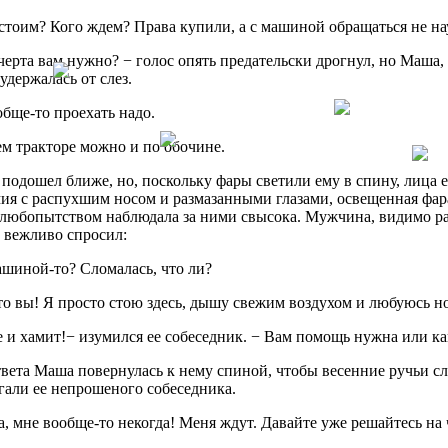
 стоим? Кого ждем? Права купили, а с машиной обращаться не н
черта вам нужно? − голос опять предательски дрогнул, но Маша, 
удержалась от слез.
бще-то проехать надо.
м тракторе можно и по обочине.
одошел ближе, но, поскольку фары светили ему в спину, лица е
я с распухшим носом и размазанными глазами, освещенная фара
с любопытством наблюдала за ними свысока. Мужчина, видимо р
 вежливо спросил:
ашиной-то? Сломалась, что ли?
то вы! Я просто стою здесь, дышу свежим воздухом и любуюсь н
 и хамит!− изумился ее собеседник. − Вам помощь нужна или ка
вета Маша повернулась к нему спиной, чтобы весенние ручьи сле
гали ее непрошеного собеседника.
, мне вообще-то некогда! Меня ждут. Давайте уже решайтесь на 