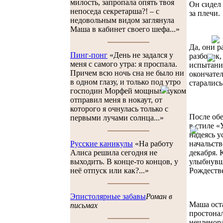
милость, запропала опять твоя
Он сидел 
непоседа секретарша?! – с
за плечи.
недовольным видом заглянула
Маша в кабинет своего шефа...»
Да, они р
Пинг-понг
«День не задался у
разборок,
меня с самого утра: я проспала.
испытание
Причем всю ночь сна не было ни
окончател
в одном глазу, и только под утро
старались
господин Морфей мощным хуком
отправил меня в нокаут, от
которого я очнулась только с
После обе
первыми лучами солнца...»
в стиле «
надеясь у
начальств
Русские каникулы
«На работу
декабря. 
Алиса решила сегодня не
улыбнувши
выходить. В конце-то концов, у
Рождеств
неё отпуск или как?...»
Эпистолярные забавы
Роман в
Маша оста
письмах
простонал
нечленора