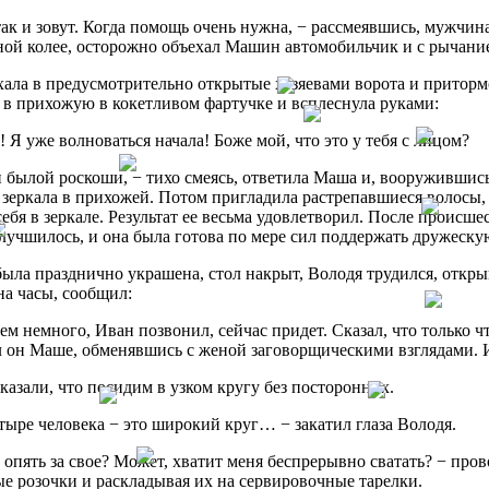
так и зовут. Когда помощь очень нужна, − рассмеявшись, мужчина
ой колее, осторожно объехал Машин автомобильчик и с рычание
ала в предусмотрительно открытые хозяевами ворота и приторм
в прихожую в кокетливом фартучке и всплеснула руками:
 Я уже волноваться начала! Боже мой, что это у тебя с лицом?
 былой роскоши, − тихо смеясь, ответила Маша и, вооружившись
зеркала в прихожей. Потом пригладила растрепавшиеся волосы,
себя в зеркале. Результат ее весьма удовлетворил. После происш
лучшилось, и она была готова по мере сил поддержать дружеску
ыла празднично украшена, стол накрыт, Володя трудился, откры
на часы, сообщил:
м немного, Иван позвонил, сейчас придет. Сказал, что только чт
 он Маше, обменявшись с женой заговорщическими взглядами. Их
казали, что посидим в узком кругу без посторонних.
тыре человека − это широкий круг… − закатил глаза Володя.
 опять за свое? Может, хватит меня беспрерывно сватать? − про
е розочки и раскладывая их на сервировочные тарелки.