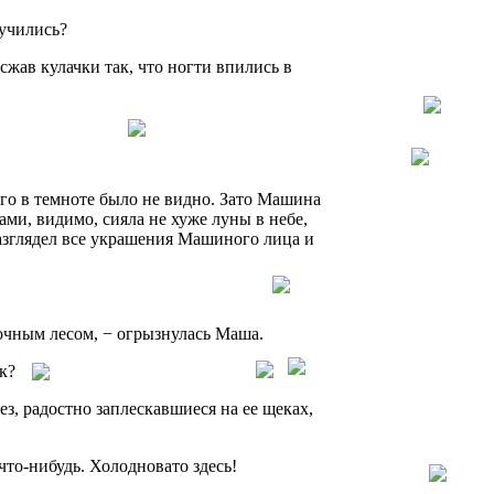
аучились?
сжав кулачки так, что ногти впились в
го в темноте было не видно. Зато Машина
ми, видимо, сияла не хуже луны в небе,
азглядел все украшения Машиного лица и
очным лесом, − огрызнулась Маша.
к?
з, радостно заплескавшиеся на ее щеках,
что-нибудь. Холодновато здесь!