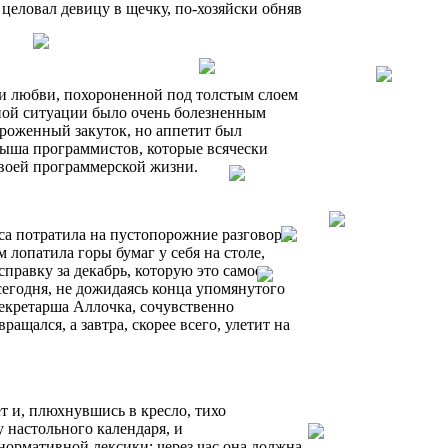
целовал девицу в щечку, по-хозяйски обняв
а и любви, похороненной под толстым слоем
нтной ситуации было очень болезненным
роженный закуток, но аппетит был
слыша программистов, которые всячески
своей программерской жизни.
аса потратила на пустопорожние разговоры
 лопатила горы бумаг у себя на столе,
справку за декабрь, которую это самое
сегодня, не дожидаясь конца упомянутого
секретарша Аллочка, сочувственно
ащался, а завтра, скорее всего, улетит на
т и, плюхнувшись в кресло, тихо
у настольного календаря, и
нормативной лексики: через час она должна