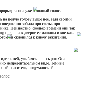
 прорыдала она уже в полный голос.
ись на целую голову выше нее, взял своими
совершенно забыла про слезы, про
ика. Неизвестно, сколько времени они так
у, подошел к дверце ее машины и кое-как,
Потом он склонился к ключу зажигания,
дет к ней, улыбаясь во весь рот. Она
енно непрезентабельном виде. Темные
ьный спаситель, подумалось ей.
волос: