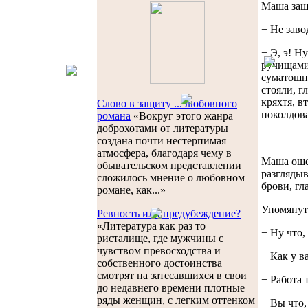
Маша заш
− Не заво
− Э, э! Н
ручищами 
суматошны
стояли, г
кряхтя, в
Слово в защиту ... любовного
поколдова
романа
«Вокруг этого жанра
доброхотами от литературы
создана почти нестерпимая
атмосфера, благодаря чему в
Маша ошел
обывательском представлении
разглядыв
сложилось мнение о любовном
брови, гл
романе, как...»
Упомянуты
Ревность или предубеждение?
«Литература как раз то
− Ну что,
ристалище, где мужчины с
чувством превосходства и
− Как у в
собственного достоинства
смотрят на затесавшихся в свои
− Работа 
до недавнего времени плотные
ряды женщин, с легким оттенком
− Вы что,