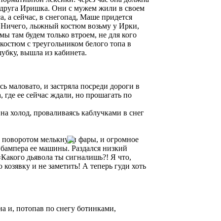
одруга Иришка. Они с мужем жили в своем
а, а сейчас, в снегопад, Маше придется
. «Ничего, лыжный костюм возьму у Ирки,
мы там будем только втроем, не для кого
 костюм с треугольником белого топа в
убку, вышла из кабинета.
ь маловато, и застряла посреди дороги в
 где ее сейчас ждали, но прошагать по
а холод, проваливаясь каблучками в снег
за поворотом мелькнули фары, и огромное
 бампера ее машины. Раздался низкий
Какого дьявола ты сигналишь?! Я что,
козявку и не заметить! А теперь гуди хоть
 и, потопав по снегу ботинками,