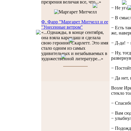
презрения величая все, что...»
− Не угад
− В смысл
Ф. Фарр "Маргарет Митчелл и ее
"Унесенные ветром"
− Есть та
«...Однажды, в конце сентября,
же, навер
она взяла карандаш и сделала
− Д-да! −
свою героиню Скарлетт. Это имя
стало одним из самых
− Ну, тог
удивительных и незабываемых в
развернув
художественной литературе...»
− Постойт
− Да нет,
Возле Ир
стекло то
− Спасибо
− Вам сюд
− улыбнул
− Подожди