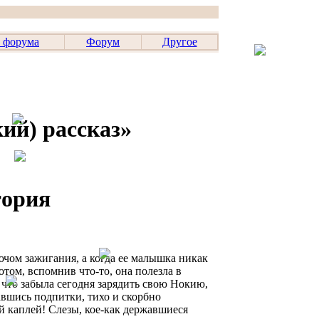
 форума
Форум
Другое
ий) рассказ»
тория
чом зажигания, а когда ее малышка никак
отом, вспомнив что-то, она полезла в
, что забыла сегодня зарядить свою Нокию,
авшись подпитки, тихо и скорбно
й каплей! Слезы, кое-как державшиеся