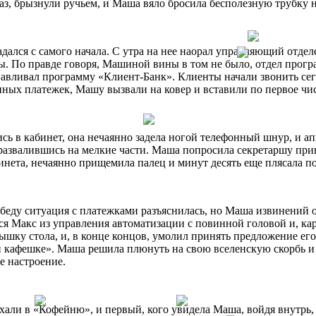
аз, брызнули ручьем, и Маша вяло бросила бесполезную трубку 
адался с самого начала. С утра на нее наорал управляющий отде
. По правде говоря, Машиной вины в том не было, отдел програ
авливал программу «Клиент-Банк». Клиенты начали звонить сег
ных платежек, Машу вызвали на ковер и вставили по первое чи
ь в кабинет, она нечаянно задела ногой телефонный шнур, и а
 развалившись на мелкие части. Маша попросила секретаршу прин
инета, нечаянно прищемила палец и минут десять еще плясала по
беду ситуация с платежками разъяснилась, но Маша извинений о
я Макс из управления автоматизации с повинной головой и, кар
ышку стола, и, в конце концов, умолил принять предложение его
 кафешке». Маша решила плюнуть на свою вселенскую скорбь и 
е настроение.
хали в «Кофейню», и первый, кого увидела Маша, войдя внутрь