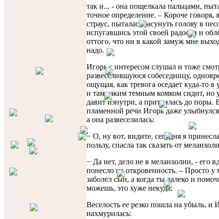
так и... - она пощелкала пальцами, пыт
точное определение. – Короче говоря, я
страус, пыталась засунуть голову в пес
испугавшись этой своей радости и обл
оттого, что ни в какой замуж мне выхо
надо.
Игорь с интересом слушал и тоже смот
развеселившуюся собеседницу, одновр
ощущая, как тревога оседает куда-то в 
и там таким темным комком сидит, но 
давит изнутри, а притаилась до поры. 
пламенной речи Игорь даже улыбнулся
а она развеселилась:
− О, ну вот, видите, сегодня я принесл
пользу, спасла так сказать от меланхол
− Да нет, дело не в меланхолии, - его в
понесло на откровенность. – Просто у 
заболел сын, а когда ты далеко и помо
можешь, это хуже некуда.
Веселость ее резко пошла на убыль, и 
нахмурилась: