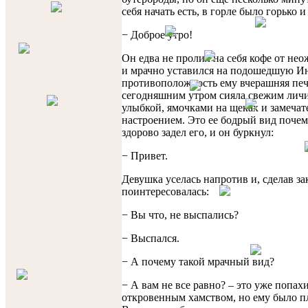
себя начать есть, в горле было горько 
− Доброе утро!
Он едва не пролил на себя кофе от не
и мрачно уставился на подошедшую Ин
противоположность ему вчерашняя печ
сегодняшним утром сияла свежим лич
улыбкой, ямочками на щеках и замеча
настроением. Это ее бодрый вид почем
здорово задел его, и он буркнул:
− Привет.
Девушка уселась напротив и, сделав зак
поинтересовалась:
− Вы что, не выспались?
− Выспался.
− А почему такой мрачный вид?
− А вам не все равно? – это уже попах
откровенным хамством, но ему было пл