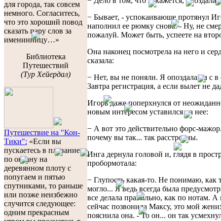
− Дело в том, что я, кажется, опоздала 
для города, так совсем
немного. Согласитесь,
− Бывает, - успокаивающе протянул Иг
что это хороший повод
наполнил ее рюмку снова. - Ну, не сме
сказать пару слов за
пожалуй. Может быть, успеете на втор
именинницу…»
Она наконец посмотрела на него и сер
Библиотека
сказала:
Путешествий
(Тур Хейердал)
− Нет, вы не поняли. Я опоздала на с в 
Завтра регистрация, а если вылет не даду
Игорь даже поперхнулся от неожиданн
новым интересом уставился на нее:
− А вот это действительно форс-мажор
Путешествие на "Кон-
почему вы так... так расстроены.
Тики":
«Если вы
пускаетесь в плавание
Инга дернула головой и, глядя в прост
по океану на
пробормотала:
деревянном плоту с
попугаем и пятью
− Глупость какая-то. Не понимаю, как 
спутниками, то раньше
могло... Я ведь всегда была предусмот
или позже неизбежно
все делала правильно, как по нотам. А 
случится следующее:
сейчас позвонила Максу, это мой жених
одним прекрасным
пояснила она. - То он... он так усмехнул