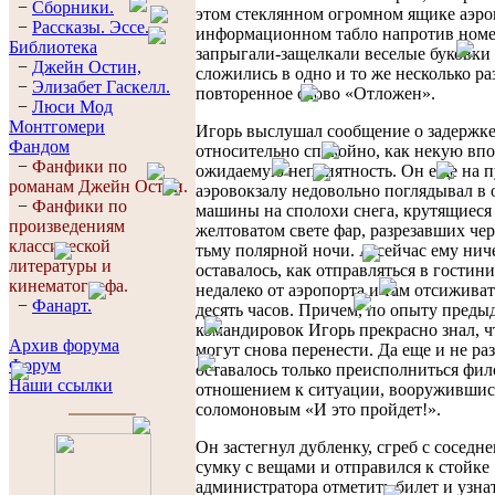
−
Сборники.
этом стеклянном огромном ящике аэро
−
Рассказы. Эссe.
информационном табло напротив номе
Библиотека
запрыгали-защелкали веселые буковки
−
Джейн Остин,
сложились в одно и то же несколько ра
−
Элизабет Гaскелл.
повторенное слово «Отложен».
−
Люси Мод
Монтгомери
Игорь выслушал сообщение о задержке
Фандом
относительно спокойно, как некую вп
−
Фанфики по
ожидаемую неприятность. Он еще на п
романам Джейн Остин.
аэровокзалу недовольно поглядывал в 
−
Фанфики по
машины на сполохи снега, крутящиеся
произведениям
желтоватом свете фар, разрезавших ч
классической
тьму полярной ночи. А сейчас ему нич
литературы и
оставалось, как отправляться в гостин
кинематографа.
недалеко от аэропорта и там отсиживат
−
Фанарт.
десять часов. Причем, по опыту пред
командировок Игорь прекрасно знал, ч
Архив форума
могут снова перенести. Да еще и не раз
Форум
оставалось только преисполниться фи
Наши ссылки
отношением к ситуации, вооружившис
соломоновым «И это пройдет!».
Он застегнул дубленку, сгреб с соседне
сумку с вещами и отправился к стойке
администратора отметить билет и узна