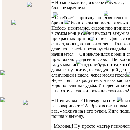
− Но мне кажется, я о себе и думала, – 
больше мрачнела.
− О себе-е? – протянул он, язвительно
брови. – Это в каком же месте, я что-т
Небось, начитались сказок про принцес
в самом конце сказки выходят замуж за
прекрасных принцев и - все. Для вас св
финал, конец, жизнь окончена. Только 
деле после этой пресловутой свадьбы в
начинается. – Он наклонился к ней и с
пристально глядя ей в глаза. – Вы воо
задумывались когда-нибудь о том, что 
дальше, ну, потом, на следующий день,
следующей неделе, через месяц после 
Через год? Так радуйтесь, что за вас та
хорошо решила судьба. И перестаньте н
– не хотела, сложилось - не сложилось!
− Почему вы...? Почему вы со мной та
разговариваете? А! Зря я все-таки вам 
все, - махнув на него рукой, Инга подн
пошла к выходу.
«Молодец! Ну, просто мастер психоло