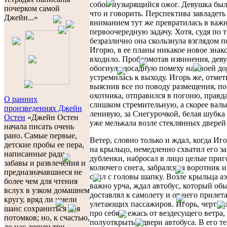
собой пузырящийся ожог. Девушка был
почерком самой
что и говорить. Перспектива завладеть
Джейн...»
вниманием тут же превратилась в ва
первоочередную задачу. Хотя, судя по т
безразлично она скользнула взглядом п
Игорю, в ее планы никакое новое знак
входило. Пробормотав извинения, дев
обогнула досадную помеху на своей до
устремилась к выходу. Игорь же, отмет
выяснив все по поводу размещения, по
охотника, отправился в погоню, правда
О ранних
слишком стремительную, а скорее валь
произведениях Джейн
ленивую, за Снегурочкой, белая шубка
Остен
«Джейн Остен
уже мелькала возле стеклянных дверей
начала писать очень
рано. Самые первые,
Ветер, словно только и ждал, когда Иг
детские пробы ее пера,
на крыльцо, немедленно схватил его з
написанные ради
дубленки, набросал в лицо целые при
забавы и развлечения и
колючего снега, забрался за воротник и
предназначавшиеся не
сбил с головы шапку. Возле крыльца аэ
более чем для чтения
важно урча, ждал автобус, который об
вслух в узком домашнем
доставлял к самолету и от него приле
кругу, вряд ли имели
улетающих пассажиров. Игорь, черты
шанс сохраниться для
про себя и ежась от вездесущего ветра,
потомков; но, к счастью,
полуоткрытые двери автобуса. В его т
до нас дошли три