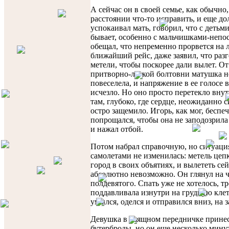
А сейчас он в своей семье, как обычно
расстоянии что-то исправить, и еще до
успокаивал мать, говорил, что с детьми
бывает, особенно с мальчишками-непо
обещал, что непременно прорвется на
ближайший рейс, даже заявил, что разг
метели, чтобы поскорее дали вылет. От
притворно-легкой болтовни матушка 
повеселела, и напряжение в ее голосе 
исчезло. Но оно просто перетекло внут
там, глубоко, где сердце, неожиданно 
остро защемило. Игорь, как мог, беспе
попрощался, чтобы она не заподозрила
и нажал отбой.
Потом набрал справочную, но ситуаци
самолетами не изменилась: метель цеп
город в своих объятиях, и вылететь се
абсолютно невозможно. Он глянул на 
полдевятого. Спать уже не хотелось, т
поддавливала изнутри на грудную клет
умылся, оделся и отправился вниз, на з
Девушка в изящном передничке принес
бутерброды, но он еще несколько минут