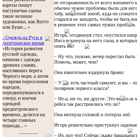
ее отгороженность от всего внешнего м
кареты пишут
обычно чужие проблемы были для нег
пастушечьи сцены
табу, запретной зоной, куда он сознате
такие великие
старался не заходить, чтобы не быть 
художники, как Ватто
в решение этих самых чужих проблем.
или Буше... »
Игорь, отодвинув стул, опустился напр
- Одежда на Руси в
Инга вскинула на него глаза, в которы
допетровское время
опять вы!
«История развития
русской одежды,
− Ну что, похоже, вечер перестал быт
начиная с одежды
Помочь, может, чем?
древних славян,
населявших берега
Она язвительно вздернула брови:
Черного моря, а затем
во время переселения
− У вас есть частный самолет, и вы – п
народов,
полярник первого класса?
передвинувшихся к
северу, и кончая
− Не-а, ни то, ни другое. Это вы из-за
одеждой
рейса так расстроились что ли?
предпетровского
Она мотнула головой и потерла лоб.
времени, делится на
четыре главных
Игорь решительно пристукнул ладонью
периода... »
− Ну, вот что! Сейчас скажу банальност