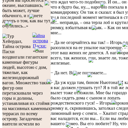
утром вы проснетесь в
что ждал чего-то подобного. И он... он 
океане, выспавшись,
что я будто бы, ну..., нарочно поехала в
быть может, лучше
командировку. Он так и сказал: я был у
обычного, и начнете
ты в последний момент метнешься в ст
думать о том, как вы тут
не... неправда, – она терла лоб и крути
очутились...»
рюмку, взбалтывая коньяк. – Как он мо
мне...
Тайна
острова
− Да не огорчайтесь вы так! – Игорь в
Пасхи:
разозлился на ее унылое настроение. –
«Они
этот ваш жених не денется. А наговор
воздвигали гигантские
всего, так женихи, они, знаете ли, тоже
каменные фигуры
железные.
людей, высотою с дом,
тяжелые, как
− Да нет. Вы не понимаете...
железнодорожный
− Да уж куда там, бином Ньютона! И к
вагон. Множество таких
я вас должен утешать тут? Я в той же л
фигур они
вылет тоже отложили. Мне бы гораздо
перетаскивали через
было сидеть дома с сыном и лопать
горы и долины,
рождественского гуся! – Игорь опроки
устанавливая их стоймя
рюмку и, скривившись, затолкал следо
на массивных каменных
лимонный веер с семги. – Хватит страд
террасах по всему
вас наладится, если вы... Если вы люби
острову. Загадочные
вашего Ромео. Вы его любите? Ну, что
ваятели исчезли во