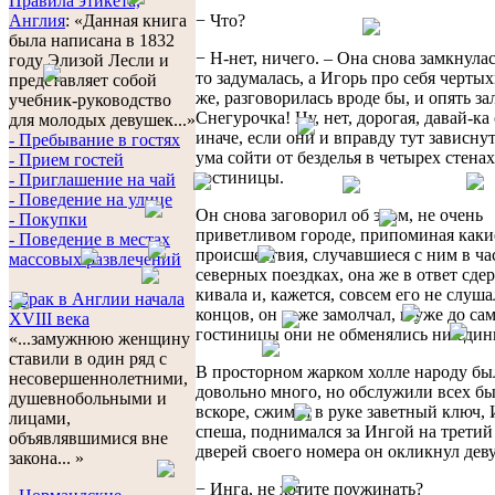
Правила этикета,
− Что?
Англия
: «Данная книга
была написана в 1832
− Н-нет, ничего. – Она снова замкнулас
году Элизой Лесли и
то задумалась, а Игорь про себя чертых
представляет собой
же, разговорилась вроде бы, и опять за
учебник-руководство
Снегурочка! Ну, нет, дорогая, давай-ка
для молодых девушек...»
иначе, если они и вправду тут зависну
- Пребывание в гостях
ума сойти от безделья в четырех стенах
- Прием гостей
гостиницы.
- Приглашение на чай
- Поведение на улице
Он снова заговорил об этом, не очень
- Покупки
приветливом городе, припоминая каки
- Поведение в местах
происшествия, случавшиеся с ним в ча
массовых развлечений
северных поездках, она же в ответ сд
кивала и, кажется, совсем его не слуша
- Брак в Англии начала
концов, он тоже замолчал, и уже до са
XVIII века
гостиницы они не обменялись ни един
«...замужнюю женщину
ставили в один ряд с
В просторном жарком холле народу бы
несовершеннолетними,
довольно много, но обслужили всех бы
душевнобольными и
вскоре, сжимая в руке заветный ключ, 
лицами,
спеша, поднимался за Ингой на третий
объявлявшимися вне
дверей своего номера он окликнул дев
закона... »
− Инга, не хотите поужинать?