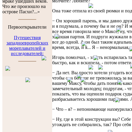
молчите? Любите?
мраке ушедших веков.
Что же произошло на
Она тоже отпила из своей рюмки и под
острове Пасхи?...»
− Он хороший парень, и мы давно дру
и я подумала, а почему бы и не он? И м
Первооткрыватели
все время говорила мне о Максе, ну, чт
хорошая партия. И подруги жужжали в 
Путешествия
все до одной. А он был таким идеальны
западноевропейских
время, всегда, и я... Я – ненормальная, 
мореплавателей и
исследователей:
Игорь помолчал, - злость испарилась т
быстро, как и вскипела, - потом ответи
− Да нет. Вы просто хотели угодить все
чтобы она больше не тревожилась за ва
вашему Максу, чтобы дать понять, како
замечательный молодец; подругам, - ч
показать, что вы оценили подарок судь
разбрасываетесь хорошими партиями. 
− Что – я? – непонимающе нахмурилас
− Ну, где в этой конструкции вы? Себе
угождать не собирались, так? Про себя