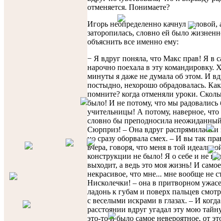
отменяется. Понимаете?
Игорь неопределенно качнул головой, 
заторопилась, словно ей было жизнен
объяснить все именно ему:
− Я вдруг поняла, что Макс прав! Я в 
нарочно поехала в эту командировку. Х
минуты я даже не думала об этом. И вд
постыдно, нехорошо обрадовалась. Как
помните? когда отменяли уроки. Сколь
было! И не потому, что мы радовались
учительницы! А потому, наверное, что
словно бы преподносила неожиданный
Сюрприз! – Она вдруг распрямилась и 
но сразу оборвала смех. – И вы так пр
вчера, говоря, что меня в той идеально
конструкции не было! Я о себе и не по
выходит, а ведь это моя жизнь! И самое
некрасивое, что мне... мне вообще не 
Нисколечки! – она в притворном ужас
ладонь к губам и поверх пальцев смотр
с веселыми искрами в глазах. – И когд
расстоянии вдруг угадал эту мою тайн
это-то и было самое невероятное, от этог