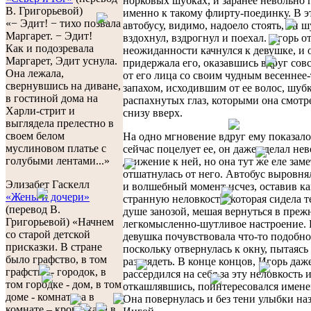
норковых шубках, и заранее невольно 
В. Григорьевой)
именно к такому флирту-поединку. В э
«− Эдит! − тихо позвала
автобусу, видимо, надоело стоять, он 
Маргарет. − Эдит!
вздохнул, вздрогнул и поехал. Игорь о
Как и подозревала
неожиданности качнулся к девушке, и 
Маргарет, Эдит уснула.
придержала его, оказавшись вдруг сов
Она лежала,
от его лица со своим чудным весеннее
свернувшись на диване,
запахом, исходившим от ее волос, шубк
в гостиной дома на
распахнутых глаз, которыми она смотр
Харли-стрит и
снизу вверх.
выглядела прелестно в
своем белом
На одно мгновение вдруг ему показало
муслиновом платье с
сейчас поцелует ее, он даже сделал не
голубыми лентами...»
движение к ней, но она тут же еле зам
отшатнулась от него. Автобус выровнял
Элизабет Гаскелл
и волшебный момент исчез, оставив к
«Жены и дочери»
странную неловкость, которая сидела т
(перевод В.
душе занозой, мешая вернуться в преж
Григорьевой) «Начнем
легкомысленно-шутливое настроение. 
со старой детской
девушка почувствовала что-то подобно
присказки. В стране
поскольку отвернулась к окну, пытаясь 
было графство, в том
разглядеть. В конце концов, Игорь даж
графстве - городок, в
рассердился на себя за эту неловкость и
том городке - дом, в том
откашлявшись, поинтересовался имене
доме - комната, а в
Она повернулась и без тени улыбки на
комнате – кроватка, а в