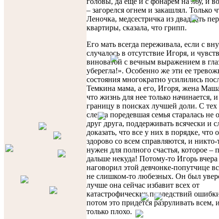
головы, да еще и с фонарем на лбу, и во
– загорелся огнем и закашлял. Только ч
Леночка, медсестричка из двадцать пе
квартиры, сказала, что грипп.
Его мать всегда переживала, если с вн
случалось в отсутствие Игоря, и чувст
виноватой с вечным выражением в глаз
уберегла!». Особенно же эти ее трево
состояния многократно усилились посл
Темкина мама, а его, Игоря, жена Маш
что жизнь для нее только начинается, и
границу в поисках лучшей доли. С тех
слегка поредевшая семья старалась не 
друг друга, поддерживать всячески и 
доказать, что все у них в порядке, что 
здорово со всем справляются, и никто-
нужен для полного счастья, которое – 
дальше некуда! Потому-то Игорь вчера
наговорил этой девчонке-попутчице вс
не слишком-то любезных. Он был увер
лучше она сейчас избавит всех от
катастрофических последствий ошибки
потом это придется разруливать всем, и
только плохо.