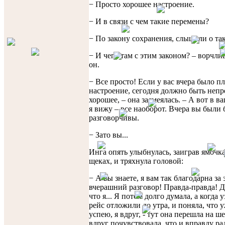
− Просто хорошее настроение.
− И в связи с чем такие перемены?
− По закону сохранения, слышали о та
− И чего там с этим законом? – ворчли
он.
− Все просто! Если у вас вчера было п
настроение, сегодня должно быть неп
хорошее, – она засмеялась. – А вот в в
я вижу – все наоборот. Вчера вы были 
разговорчивы.
− Зато вы...
Инга опять улыбнулась, заиграв ямочк
щеках, и тряхнула головой:
− А вы знаете, я вам так благодарна за
вчерашний разговор! Правда-правда! Д
что я... Я потом долго думала, а когда у
рейс отложили до утра, и поняла, что 
успею, я вдруг, - тут она перешла на шеп
вдруг почувствовала, что и вправду рад