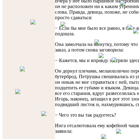
Вчера у нее было паршивое настроение
он не расположен ни к каким утренним
слова. Правда, девица, похоже, не соби
просто сдаваться:
− Если бы мне было все равно, я бы к 
подошла.
Она замолчала на минутку, потому что
заказ, а потом снова заговорила:
− Кажется, мы и вправду застряли здес
Он дернул плечами, меланхолично пе
бутерброд. Петрушка свешивалась из уг
он никак не мог справиться с ней, пыт
подцепить ее губами и языком. Девица,
все его старания, вдруг развеселилась
Игорь, наконец, затащил в рот этот зл
подвядший листок и, нахмурившись, с
− Чего это вы так радуетесь?
Инга отсалютовала ему кофейной чашк
заявила: