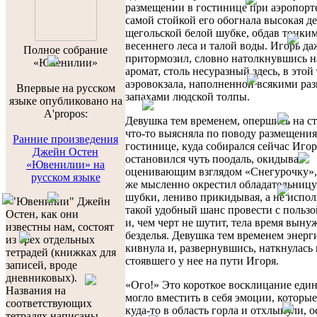
размещении в гостинице при аэропорт
самой стойкой его обогнала высокая д
щегольской белой шубке, обдав тонки
весеннего леса и талой воды. Игорь да
Полноe собраниe
притормозил, словно натолкнувшись н
«Ювенилии»
аромат, столь несуразный здесь, в этой
аэровокзала, наполненной всякими ра
Впервые на русском
запахами людской толпы.
языке опубликовано на
A'propos:
Девушка тем временем, опершись на ст
что-то выясняла по поводу размещения
Ранние произведения
гостинице, куда собирался сейчас Игор
Джейн Остен
остановился чуть поодаль, окидывая
«Ювенилии» на
оценивающим взглядом «Снегурочку», 
русском языке
же мысленно окрестил обладательницу
шубки, лениво прикидывая, а не испол
«"Ювенилии" Джейн
такой удобный шанс провести с пользо
Остен, как они
и, чем черт не шутит, тела время вын
известны нам, состоят
безделья. Девушка тем временем энерг
из трех отдельных
кивнула и, развернувшись, наткнулась 
тетрадей (книжках для
стоявшего у нее на пути Игоря.
записей, вроде
дневниковых).
«Ого!» Это короткое восклицание еди
Названия на
могло вместить в себя эмоции, которы
соответствующих
куда-то в область горла и отхлынули, о
тетрадях написаны