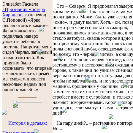
Элизабет Гаскелл
− Это – Северск. Я предполагал задерж
«Признания мистера
когда летел сюда. Так что не все так уж
Харрисона»
(перевод
неожиданно. Может быть, уже сегодня
С.Поповой) «Ярко
«окно», и дадут вылет. Хотя, - он, пов
пылал огонь в камине.
посмотрел через головы пассажиров,
Жена только что
покачивавшихся в такт движению, в л
поднялась наверх
стекло автобуса, сквозь которое видно 
уложить ребенка в
по-прежнему монотонно болтались пл
постель. Напротив меня
полы снеговой шубы, освещаемые фара
сидел Чарльз, загорелый
по всему, это «черная» метель, а она ш
и импозантный. Как
любит. – Он вновь перевел взгляд к ее 
приятно было
застывшему в настороженном ожидании.
осознавать, что впервые
городе, в такие дни по улицам специа
с мальчишеских времён
веревки натягивают по тротуарам для 
мы сможем провести
чтобы не заблудились, и не унесло вет
несколько недель под
машины, брошенные у обочины, снего
одной крышей...»
заметает, что их потом спецтехника, не
сгребает вместе с сугробами, и только 
находят искореженными. Короче говоря
удивлюсь, если мы тут с вами застряне
дней.
− На пару дней?.. – растерянно повтор
История в деталях:
Но...