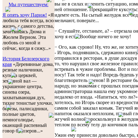
вы не в силах изменить ситуацию, изм
Мы путешествуем:
ней отношение. Прекращайте кукситьс
идемте есть. На сытый желудок все бе
Я опять хочу Париж!
«Я
мельчают, поверьте...
любила тебя всегда, всю
жизнь, с самого детства,
− Слушайте, отстаньте, а? – отрезала он
зачитываясь Дюма и
хочу я есть. Вообще ничего не хочу!
Жюлем Верном. Эта
любовь со мной и
− Ого, как сурово! Ну, что же, не хотите
сейчас, когда я сижу...»
- Игорь, поднявшись, сдержанно кивну
отправился в ресторан, в душе досадуя 
История Белозерского
то, что нарушил свое железное правило
края
«Деревянные дома,
встревать в чужие проблемы. Вот и по
резные наличники,
носу! Так тебе и надо! Впредь будешь 
купола церквей,
благотворитель хренов! В ресторане б
земляной вал —
народу, но знакомая с прошлых поездо
украшение центра,
администраторша нашла ему укромное
синева озера,
недалеко от входа. «Напиться, что ли?
захватывающая дух,
хотелось, но Игорь скорее из вредност
тихие тенистые улочки,
самим собой заказал коньяк. Тягучий 
березы, палисадники,
напиток оказался неплохим, первый гл
полные цветов,
жгучей волной проскользнул в желудок
немноголюдье,
теплом по всему телу до кончиков паль
окающий распевный
говор белозеров...»
Ужин ему принесли довольно быстро, 