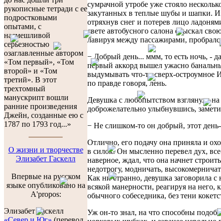
сумрачной утробе уже стояло несколько
рукописные тетради с ее
закутанных в теплые шубы и шапки. И
подростковыми
отряхнув снег и потерев лицо ладоням
опытами, с
свете автобусного салона отыскал свою
насмешливой
лавируя между пассажирами, пробрался
серьезностью
озаглавленные автором
− Добрый день... ммм, то есть ночь, - д
«Том первый», «Том
первый аккорд вышел ужасно банальн
второй» и «Том
выдумывать что-то сверх-остроумное 
третий». В этот
по правде говоря, лень.
трехтомный
манускрипт вошли
Девушка с любопытством взглянула на 
ранние произведения
доброжелательно улыбнувшись, замети
Джейн, созданные ею с
1787 по 1793 год...»
− Не слишком-то он добрый, этот день-
Отлично, его подачу она приняла и ох
О жизни и творчестве
в силок. Он мысленно перевел дух, все
Элизабет Гаскелл
наверное, ждал, что она начнет строить
недотрогу, модничать, высокомерничать
Впервые на русском
Как ни странно, девушка заговорила с 
языке опубликовано на
всякой манерности, реагируя на него, к
A'propos:
обычного собеседника, без тени кокетс
Элизабет Гаскелл
Уж он-то знал, на что способны подоб
«Север и Юг»
(перевод