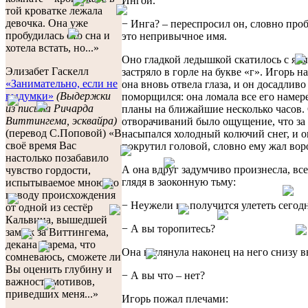
Ингой.
той кроватке лежала
девочка. Она уже
− Инга? – переспросил он, словно проб
пробудилась ото сна и
это непривычное имя.
хотела встать, но...»
Оно гладкой ледышкой скатилось с язы
Элизабет Гаскелл
застряло в горле на букве «г». Игорь на
«Занимательно, если не
она вновь отвела глаза, и он досадливо
выдумки»
(Выдержки
поморщился: она ломала все его намер
из письма Ричарда
планы на ближайшие несколько часов. 
Виттингема, эсквайра)
отворачиваний было ощущение, что за
(перевод С.Поповой) «В
насыпался холодный колючий снег, и о
своё время Вас
покрутил головой, словно ему жал вор
настолько позабавило
А она вдруг задумчиво произнесла, все
чувство гордости,
глядя в заоконную тьму:
испытываемое мною по
поводу происхождения
− Неужели не получится улететь сегод
от одной из сестёр
Кальвина, вышедшей
− А вы торопитесь?
замуж за Виттингема,
декана Дарема, что
Она взглянула наконец на него снизу в
сомневаюсь, сможете ли
Вы оценить глубину и
− А вы что – нет?
важность мотивов,
приведших меня...»
Игорь пожал плечами: