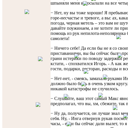
шпыняли меня и посылали на все четы
− Нет, ну вы тоже хороши! Я пребыва
горе-несчастье и тревоге, а вы: ах, как
погода, черная метель – это вам не шут
давайте поужинаем, а не хотите ли при
помощь из рук непилота-неполярника 
самолета!
− Ничего себе! Да если бы не я со сво
приставаниями, вы бы сейчас были про
грани истерики по поводу задержки рей
кстати, - спохватился Игорь. - А как же
гости, подарки, ресторан, расходы и вс
− Нет-нет, - смеясь, замахала руками И
должно было быть в очень узком кругу.
никакой катастрофы не случилось.
− Слушайте, ваш этот самый Макс явн
предполагал, что вы, хм, сбежите, так 
− Ну да, получается, он лучше знал меня
себя. Ну, - Инга отвернув рукав посмот
часы, - если бы сейчас дали вылет, то 