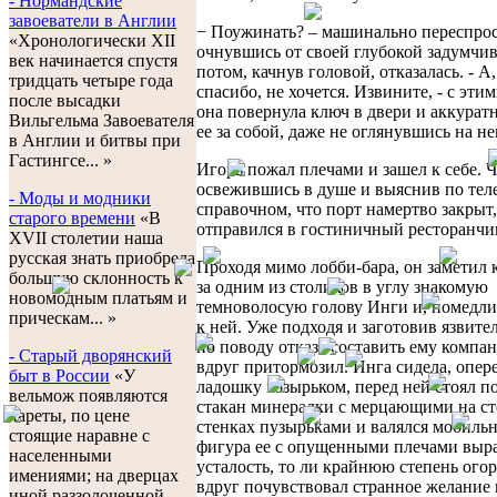
- Нормандские
завоеватели в Англии
− Поужинать? – машинально переспрос
«Хронологически XII
очнувшись от своей глубокой задумчив
век начинается спустя
потом, качнув головой, отказалась. - А,
тридцать четыре года
спасибо, не хочется. Извините, - с эти
после высадки
она повернула ключ в двери и аккурат
Вильгельма Завоевателя
ее за собой, даже не оглянувшись на не
в Англии и битвы при
Гастингсе... »
Игорь пожал плечами и зашел к себе. Ч
освежившись в душе и выяснив по тел
- Моды и модники
справочном, что порт намертво закрыт,
старого времени
«В
отправился в гостиничный ресторанчи
XVII столетии наша
русская знать приобрела
Проходя мимо лобби-бара, он заметил к
большую склонность к
за одним из столиков в углу знакомую
новомодным платьям и
темноволосую голову Инги и, помедли
прическам... »
к ней. Уже подходя и заготовив язвите
по поводу отказа составить ему компа
- Старый дворянский
вдруг притормозил. Инга сидела, опере
быт в России
«У
ладошку козырьком, перед ней стоял п
вельмож появляются
стакан минералки с мерцающими на с
кареты, по цене
стенках пузырьками и валялся мобильн
стоящие наравне с
фигура ее с опущенными плечами выра
населенными
усталость, то ли крайнюю степень ого
имениями; на дверцах
вдруг почувствовал странное желание в
иной раззолоченной