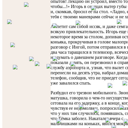
опытов! Лекцию он устроил, вместо то
чтобы...!» Игорь в сердцах вытер губы
и, скомкав, бросил ее на стол. «Ладно, 
тебя с твоими маневрами сейчас и не х
Аппетит сам собой иссяк, и даже семга
всякую привлекательность. Игорь еще
некоторое время за столом, допивая ос
коньяка, прокручивая в голове малоп
разговор с Ингой, потом отправился в 
два часа таращился в телевизор, всяче
не думать о давешнем разговоре. Когда
показали девять, он перезвонил в спр
службу аэропорта и, узнав, что вылет 
перенесли на десять утра, набрал дом
телефон, сообщив, что не приедет сего
уже завалился спать.
Разбудил его трезвон мобильного. Зво
матушка, говорила о чем-то несуществ
сетовала на его задержку, а в конце, ког
чувствуя ее недомолвки, попросил сказ
что у них там случилось, помявшись, 
что Тёмка заболел. Накатался вчера с
мальчишками на коньках, явился мокры