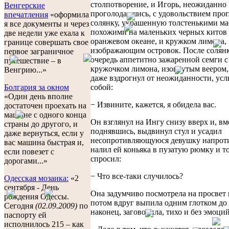
столпотворение, и Игорь, неожиданно
Венгерские
проголодавшись, с удовольствием про
впечатления
«оформила
солянку, украшенную толстенькими м
я все документы и через
похожими на маленьких черных китов
две недели уже ехала к
оранжевом океане, и кружком лимона,
границе совершать свое
изображающим островок. После солянк
первое заграничное
очередь аппетитно зажаренной семги 
путешествие – в
кружочком лимона, изогнутым веером,
Венгрию...»
даже вздрогнул от неожиданности, ус
собой:
Болгария за окном
«Один день вполне
− Извините, кажется, я обидела вас.
достаточен проехать на
машине с одного конца
Он взглянул на Ингу снизу вверх и, вм
страны до другого, и
поднявшись, выдвинул стул и усадил
даже вернуться, если у
несопротивляющуюся девушку напроти
вас машина быстрая и,
налил ей коньяка в пузатую рюмку и т
если повезет с
спросил:
дорогами...»
− Что все-таки случилось?
Одесская мозаика:
«2
сентября - День
Она задумчиво посмотрела на просвет 
рождения Одессы.
потом вдруг выпила одним глотком до
Сегодня
(02.09.2009)
по
наконец, заговорила, тихо и без эмоций
паспорту ей
исполнилось 215 – как