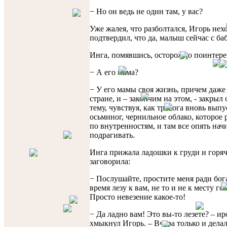
− Но он ведь не один там, у вас?
Уже жалея, что разболтался, Игорь нех
подтвердил, что да, малыш сейчас с ба
Инга, помявшись, осторожно поинтере
− А его мама?
− У его мамы своя жизнь, причем даже 
стране, и – закончим на этом, - закрыл
тему, чувствуя, как тревога вновь выпу
осьминог, чернильное облако, которое 
по внутренностям, и там все опять нач
подрагивать.
Инга прижала ладошки к груди и горя
заговорила:
− Послушайте, простите меня ради бога
время лезу к вам, не то и не к месту го
Просто невезение какое-то!
− Да ладно вам! Это вы-то лезете? – и
хмыкнул Игорь. – Вчера только и делал