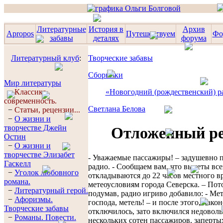
Литературные
История в
Архив
Apropos
Путешествуем
Фо
забавы
деталях
форума
Литературный клуб
:
Творческие забавы
Сборники
Мир литературы
−
Классика,
«Новогодний (рождественский) р
современность.
Светлана Белова
−
Статьи, рецензии...
−
О жизни и
творчестве Джейн
Отложенный р
Остин
−
О жизни и
творчестве Элизабет
- Уважаемые пассажиры! – задушевно 
Гaскелл
радио. - Сообщаем вам, что вылеты все
−
Уголок любовного
откладываются до 22 часов местного в
романа.
метеоусловиям города Северска. – Пот
−
Литературный герой.
подумав, радио игриво добавило: - Мет
−
Афоризмы.
господа, метель! – и после этого, након
Творческие забавы
отключилось, зато включился недовол
−
Романы. Повести.
нескольких сотен пассажиров, заперты