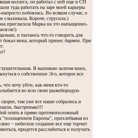
шая коллега, он работал с ней еще в СП
шали туда работать на заре моей карьеры
-напросто побоялась. Во всяком случае, о
 слыхивала. Короче, струсила.)
она пригласила Марка на это напыщенно-
мозгов!)
дальше, и пытаюсь что-то говорить для
т бокал вина, который принес бармен. При
т:
цо?
 оглушительным. Я выпиваю залпом вино,
кнуться о собственное Эго, которое все
что хочу уйти, как меня кто-то
н улыбается во всю свою рыжебородую
 скорее, там уже все наши собрались и
пошли, быстренько!!!
бой опять в прямо противоположный
 за "похищением Европы", прихлебывая из
нужно − небесное создание все еще торчит
равиться, придется расслабиться и получать