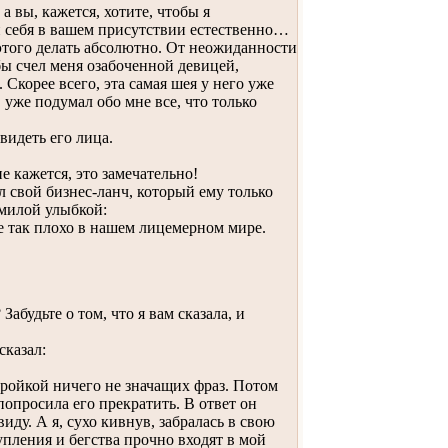
 вы, кажется, хотите, чтобы я
и себя в вашем присутствии естественно…
этого делать абсолютно. От неожиданности
 бы счел меня озабоченной девицей,
 Скорее всего, эта самая шея у него уже
 уже подумал обо мне все, что только
видеть его лица.
 кажется, это замечательно!
 свой бизнес-ланч, который ему только
 милой улыбкой:
 так плохо в нашем лицемерном мире.
будьте о том, что я вам сказала, и
сказал:
ройкой ничего не значащих фраз. Потом
попросила его прекратить. В ответ он
иду. А я, сухо кивнув, забралась в свою
упления и бегства прочно входят в мой