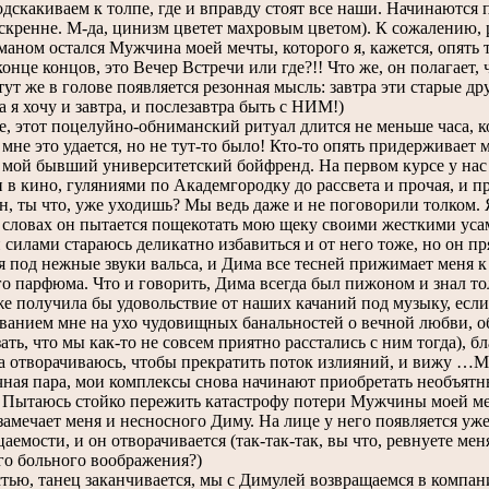
акиваем к толпе, где и вправду стоят все наши. Начинаются по
искренне. М-да, цинизм цветет махровым цветом). К сожалению, 
уманом остался Мужчина моей мечты, которого я, кажется, опять 
нце концов, это Вечер Встречи или где?!! Что же, он полагает, 
 тут же в голове появляется резонная мысль: завтра эти старые др
а я хочу и завтра, и послезавтра быть с НИМ!)
этот поцелуйно-обниманский ритуал длится не меньше часа, ко
 мне это удается, но не тут-то было! Кто-то опять придерживает 
мой бывший университетский бойфренд. На первом курсе у нас
 в кино, гуляниями по Академгородку до рассвета и прочая, и пр
ты что, уже уходишь? Мы ведь даже и не поговорили толком. Я 
 словах он пытается пощекотать мою щеку своими жесткими уса
лами стараюсь деликатно избавиться и от него тоже, но он пр
 под нежные звуки вальса, и Дима все тесней прижимает меня к 
го парфюма. Что и говорить, Дима всегда был пижоном и знал тол
же получила бы удовольствие от наших качаний под музыку, если
анием мне на ухо чудовищных банальностей о вечной любви, об о
ать, что мы как-то не совсем приятно расстались с ним тогда), бл
творачиваюсь, чтобы прекратить поток излияний, и вижу …Мар
ная пара, мои комплексы снова начинают приобретать необъятн
 Пытаюсь стойко пережить катастрофу потери Мужчины моей ме
 замечает меня и несносного Диму. На лице у него появляется у
аемости, и он отворачивается (так-так-так, вы что, ревнуете м
го больного воображения?)
ю, танец заканчивается, мы с Димулей возвращаемся в компани