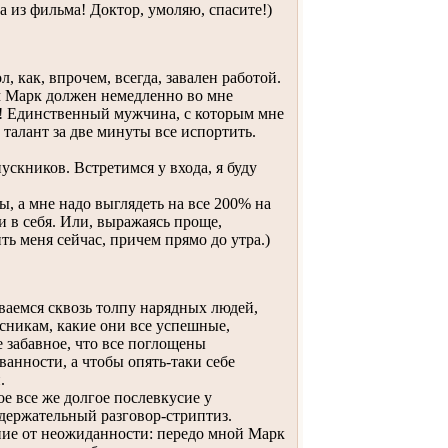
та из фильма! Доктор, умоляю, спасите!)
 как, впрочем, всегда, завален работой.
ам Марк должен немедленно во мне
сс! Единственный мужчина, с которым мне
ь талант за две минуты все испортить.
скников. Встретимся у входа, я буду
, а мне надо выглядеть на все 200% на
и в себя. Или, выражаясь проще,
ь меня сейчас, причем прямо до утра.)
аемся сквозь толпу нарядных людей,
сникам, какие они все успешные,
 забавное, что все поглощены
ванности, а чтобы опять-таки себе
.
е все же долгое послевкусие у
одержательный разговор-стриптиз.
ние от неожиданности: передо мной Марк