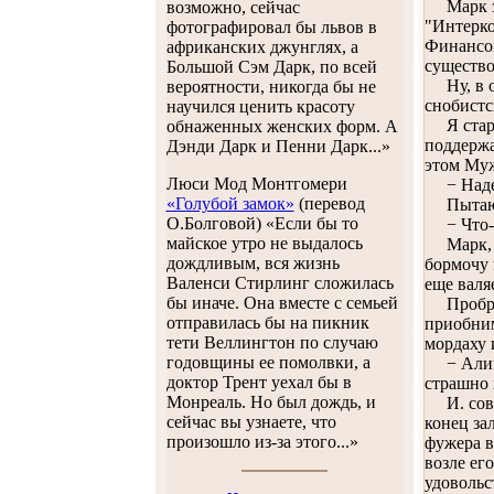
Марк зна
возможно, сейчас
"Интерко
фотографировал бы львов в
Финансов
африканских джунглях, а
существо
Большой Сэм Дарк, по всей
Ну, в об
вероятности, никогда бы не
снобистс
научился ценить красоту
Я стараю
обнаженных женских форм. А
поддержа
Дэнди Дарк и Пенни Дарк...»
этом Муж
Люси Мод Монтгомери
− Надеюс
«Голубой замок»
(перевод
Пытаюсь 
О.Болговой) «Если бы то
− Что-то
майское утро не выдалось
Марк, ка
дождливым, вся жизнь
бормочу 
Валенси Стирлинг сложилась
еще валя
бы иначе. Она вместе с семьей
Пробравш
отправилась бы на пикник
приобним
тети Веллингтон по случаю
мордаху 
годовщины ее помолвки, а
− Алинка
доктор Трент уехал бы в
страшно 
Монреаль. Но был дождь, и
И. совер
сейчас вы узнаете, что
конец за
произошло из-за этого...»
фужера в
возле ег
удовольс