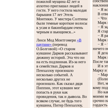
собствен
пожилой мущина 42 лет и
наклонив
аххотно приглашал людей в
− Я все
гости. У него гостила малодая
В ответ 
барышня 17 лет Этель
− Что в
Монтикю. У мистера Солтины
Марк в 
были темные короткие волосы
− Я зада
к усам и бакинбардам очень
Я стараю
черным и вьющимся...»
− Я рад
Марк ши
Люси Мод Монтгомери
«В
− Я − то
паутине»
(перевод
ничего н
О.Болговой) «О старом
Я делаю 
кувшине Дарков рассказывают
Марк неж
дюжину историй. Эта что ни
После та
на есть подлинная. Из-за него
И в этот
в семействах Дарков и
Марку и 
Пенхаллоу произошло
− Марик,
несколько событий. А
(Полный 
несколько других не
Нет, мил
произошло. Как сказал дядя
кому под
Пиппин, этот кувшин мог
Но как Я
попасть в руки как
моими мо
провидения, так и дьявола. Во
срочно н
всяком случае, не будь того
гордость
кувшина, Питер Пенхаллоу,