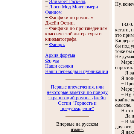
−
Элизабет Гaскелл,
Ну, конеч
−
Люси Мод Монтгомери
Фандом
−
Фанфики по романам
Джейн Остин.
13.00. У
−
Фанфики по произведениям
кстати, 
классической литературы и
это прим
кинематографа.
Бандерас
−
Фанарт.
бы под у
тоже бы 
Архив форума
Не думаю
Форум
Марк зак
Наши ссылки
спросил:
Наши переводы и публикации
− Я вас 
Я попер
− Просто
Первые впечатления, или
Марк усм
некоторые заметки по поводу
− Ну, мн
экранизаций романа Джейн
крайне в
Остин "Гордость и
смысле.
предубеждение"
На это 
− Да не 
− И мила
Впервые на русском
другого,
языке:
Я нахм