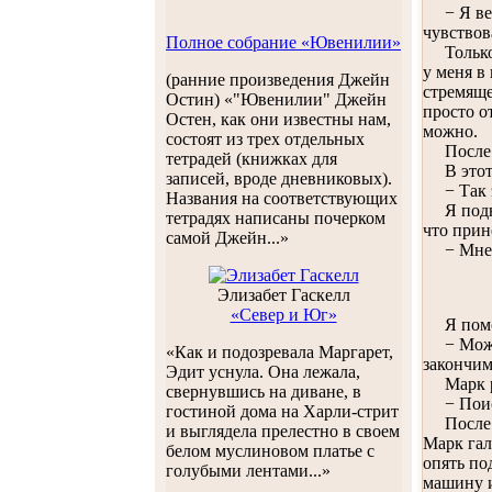
− Я ведь
чувствов
Полное собрание «Ювенилии»
Только с
у меня в
(ранние произведения Джейн
стремяще
Остин) «"Ювенилии" Джейн
просто о
Остен, как они известны нам,
можно.
состоят из трех отдельных
После эт
тетрадей (книжках для
В этот 
записей, вроде дневниковых).
− Так эт
Названия на соответствующих
Я поднял
тетрадях написаны почерком
что прин
самой Джейн...»
− Мне оч
Элизабет Гаскелл
«Север и Юг»
Я помо
− Может,
«Как и подозревала Маргарет,
закончим
Эдит уснула. Она лежала,
Марк рас
свернувшись на диване, в
− Поисти
гостиной дома на Харли-стрит
После эт
и выглядела прелестно в своем
Марк гал
белом муслиновом платье с
опять по
голубыми лентами...»
машину и