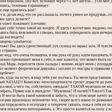
ной персоной. (Ну вот, вспомни черта! О, нет ангела…) Он мне д
шись, тихонько спрашивает:
 еще нравлюсь вам?
я, делая вид, что не расслышала, ничего умнее не придумав, с
ы здесь делаете?
ответ пожимает плечами:
ю себе точно такой же вопрос. Я здесь с коллегами, видимо, он
сь быть вежливой и говорю, пытаясь перекричать шум вечери
а вас видеть!
роко улыбается:
же! Вы здесь единственный луч солнца во мраке зала. Я чувств
е страшно.
вид, что очень польщена, и мы рука об руку идем танцевать, б
но прижимает меня к себе, и мне кажется, что может быть не в
нца Марк, переплетя свои пальцы с моими, ведет меня с площадк
 момент феерическая девушка с ногами от люстры и прямыми 
щебечет:
 куда ты исчез, я ищу тебя уже полчаса. Ты меня представишь
АБЗАЦ!!! Комплекс неполноценности грозит дорасти до разме
-моя, а чего ты, собственно, ожидала? ТАКОЙ мужчина не може
обрать, Прямо как в анекдоте: "Мужчина? И ничей?! Такси!! Так
 могла быть такой наивной и забыть, что в этом мире ничто х
згами произошло непонятно что, скорее всего какое-то разжиже
адо определить в психушку и покрепче связать, пока я себя не ис
 моя искалечена непоправимо, а Эго просто валяется на полу у в