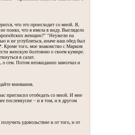
ится, что это происходит со мной. Я,
 не понял, что я имела в виду. Выглядело
 европейских женщин?" "Неужели на
ью и не углубляться, иначе наш обед был
.*. Кроме того, мое знакомство с Марком
нести женскую болтовню о своем кумире.
кнуться в салат.
, о сем. Потом неожиданно замолчал и
щайте внимания.
ас пригласил отобедать со мной. И мне
е послевкусие − и в том, и в другом
получить удовольствие и от того, и от