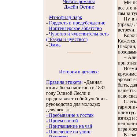
Читать романы
Мы подск
Джейн Остин:
все это 
там за т
-
Мэнсфилд-парк
Ну, в ко
-
Гордость и предубеждение
(правда,
-
Нортенгерское аббатство
встречи, 
-
Чувство и чувствительность
Короче, 
("Разум и чувство")
Кажется,
-
Эмма
Шахрин, 
походами
− Алин, 
при этих
Всеми си
История в деталях:
кружимся
аромат е
Правила этикета
: «Данная
быть, да
книга была написана в 1832
нашептыв
году Элизой Лесли и
надо сказ
представляет собой учебник-
Слегка о
руководство для молодых
гармонич
девушек...»
плинтус.
- Пребывание в гостях
взгляд и
- Прием гостей
непрониц
- Приглашение на чай
игра мое
- Поведение на улице
К счасть