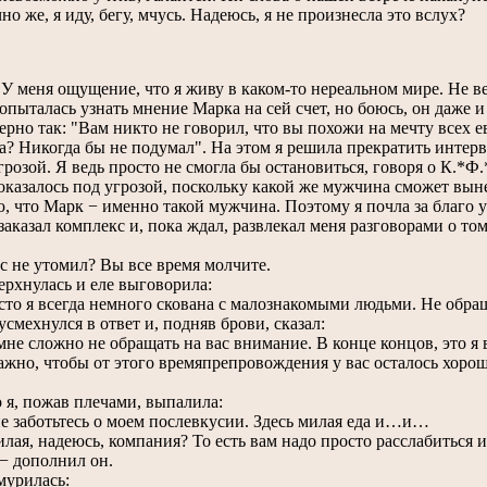
но же, я иду, бегу, мчусь. Надеюсь, я не произнесла это вслух?
 меня ощущение, что я живу в каком-то нереальном мире. Не вер
попыталась узнать мнение Марка на сей счет, но боюсь, он даже и
ерно так: "Вам никто не говорил, что вы похожи на мечту всех
а? Никогда бы не подумал". На этом я решила прекратить интерв
грозой. Я ведь просто не смогла бы остановиться, говоря о К.*Ф
оказалось под угрозой, поскольку какой же мужчина сможет вы
, что Марк − именно такой мужчина. Поэтому я почла за благо ут
азал комплекс и, пока ждал, развлекал меня разговорами о том
не утомил? Вы все время молчите.
хнулась и еле выговорила:
 я всегда немного скована с малознакомыми людьми. Не обра
ехнулся в ответ и, подняв брови, сказал:
е сложно не обращать на вас внимание. В конце концов, это я в
ажно, чтобы от этого времяпрепровождения у вас осталось хороше
я, пожав плечами, выпалила:
заботьтесь о моем послевкусии. Здесь милая еда и…и…
я, надеюсь, компания? То есть вам надо просто расслабиться и 
 − дополнил он.
урилась: