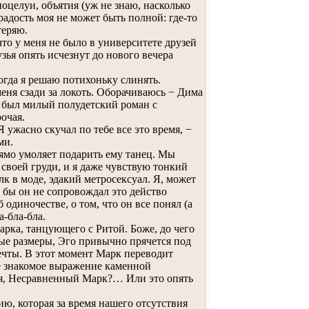
целуи, объятия (уж не знаю, насколько
радость моя не может быть полной: где-то
теряю.
что у меня не было в университете друзей
узья опять исчезнут до нового вечера
гда я решаю потихоньку слинять.
меня сзади за локоть. Оборачиваюсь − Дима
 был милый полудетский роман с
очая.
ужасно скучал по тебе все это время, −
ми.
ямо умоляет подарить ему танец. Мы
своей груди, и я даже чувствую тонкий
к в моде, эдакий метросексуал. Я, может
 бы он не сопровождал это действо
диночестве, о том, что он все понял (а
а-бла-бла.
ка, танцующего с Ритой. Боже, до чего
ые размеры, Эго привычно прячется под
чты. В этот момент Марк переводит
же знакомое выражение каменной
еня, Несравненный Марк?… Или это опять
ю, которая за время нашего отсутствия