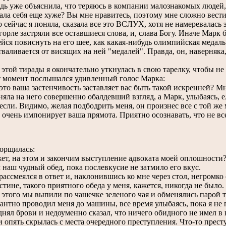
 уже объяснила, что теряюсь в компании малознакомых людей, а
ала себя еще хуже? Вы мне нравитесь, поэтому мне сложно вест
ейчас я поняла, сказала все это ВСЛУХ, хотя не намеревалась 
 горле застряли все оставшиеся слова, и, слава Богу. Иначе Марк
йся повиснуть на его шее, как какая-нибудь олимпийская медаль.
тваливается от висящих на ней "медалей". Правда, он, наверняка,
ой тирады я окончательно уткнулась в свою тарелку, чтобы не 
момент послышался удивленный голос Марка:
о ваша застенчивость заставляет вас быть такой искренней? Мне
а на него совершенно обалдевший взгляд, а Марк, улыбаясь, ел
если. Видимо, желая подбодрить меня, он произнес все с той же
ень импонирует ваша прямота. Приятно осознавать, что не все
рщилась:
 на этом и закончим выступление адвоката моей оплошности? За
 наш чудный обед, пока послевкусие не затмило его вкус.
смеялся в ответ и, наклонившись ко мне через стол, негромко 
не, такого приятного обеда у меня, кажется, никогда не было.
ого мы выпили по чашечке зеленого чая и обменялись парой т
антно проводил меня до машины, все время улыбаясь, пока я не 
днял брови и недоуменно сказал, что ничего обидного не имел в в
 опять скрылась с места очередного преступления. Что-то прест