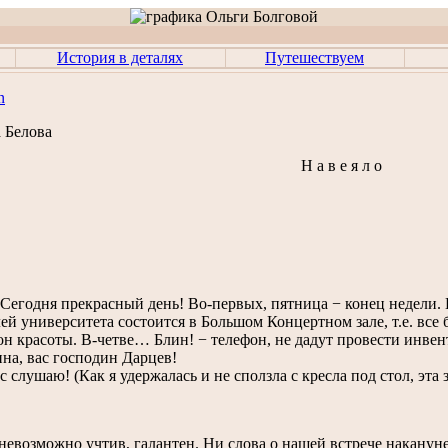
История в деталях
Путешествуем
n
 Беловa
Н а в е я л о
егодня прекрасный день! Во-первых, пятница − конец недели. 
ей университета состоится в Большом Концертном зале, т.е. все б
он красоты. В-четве… Блин! − телефон, не дадут провести инве
, вас господин Дарцев!
слушаю! (Как я удержалась и не сползла с кресла под стол, эта 
озможно учтив, галантен. Ни слова о нашей встрече накануне. 