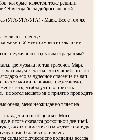
ов, которые, кажется, тоже решили
сли? Я всегда была добросердечной
ь (УРА-УРА-УРА) - Марк. Все с тем же
его локоть, шепчу:
а жизни. У меня самой это как-то не
но, неужели он рад моим страданиям?
ла, где музыка не так грохочет. Марк
к максимум. Счастье, что я ошиблась, он
агодарю его за чудесное спасение из лап
е с несколькими парнями, представляю,
место того, чтобы учтиво принять
ать, не хотел мешать мне приятно проводить
мя обеда, меня неожиданно тянет на
 наслаждению от общения с Мисс
rty, в итоге оказался роскошной девицей.
уке, очках и вместе с тем жуткого зануду.
ежду нами был восстановлен.
уты сильного душевного волнения всегда