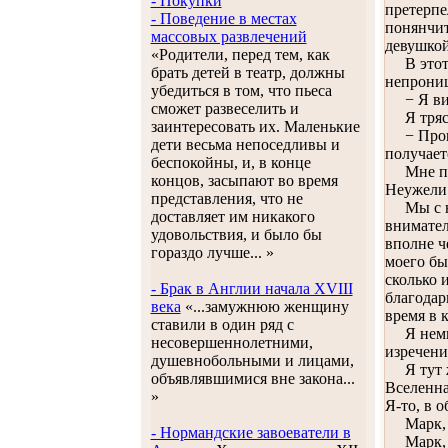
- Покупки
претерпе
- Поведение в местах
понянчит
массовых развлечений
девушкой
«Родители, перед тем, как
В этот м
брать детей в театр, должны
непрони
убедиться в том, что пьеса
− Я вижу
сможет развеселить и
Я трясу 
заинтересовать их. Маленькие
− Прошу 
дети весьма непоседливы и
получает
беспокойны, и, в конце
Мне пока
концов, засыпают во время
Неужели 
представления, что не
Мы с ним
доставляет им никакого
внимател
удовольствия, и было бы
вполне ч
гораздо лучше... »
моего бы
сколько 
- Брак в Англии начала XVIII
благодар
века
«...замужнюю женщину
время в 
ставили в один ряд с
Я немног
несовершеннолетними,
изречени
душевнобольными и лицами,
Я тут же
объявлявшимися вне закона...
Вселенна
»
Я-то, в 
Марк, вм
- Нормандские завоеватели в
Марк, от