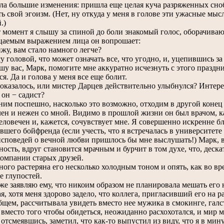
ла большие изменения: пришла еще целая куча разряженных сноб
ь свой эгоизм. (Нет, ну откуда у меня в голове эти ужасные мы
.)
омент я слышу за спиной до боли знакомый голос, оборачиваюс
цаемым выражением лица он вопрошает:
, вам стало намного легче?
головой, что может означать все, что угодно, и, уцепившись за 
вас, Марк, помогите мне аккуратно исчезнуть с этого праздник
ся. Да и голова у меня все еще болит.
залось, или мистер Дарцев действительно улыбнулся? Интерес
он − садист?
 поспешно, насколько это возможно, отходим в другой конец за
ен и нежен со мной. Видимо в прошлой жизни он был врачом, ка
еловечен и, кажется, сочувствует мне. Я совершенно искренне бл
вшего бойфренда (если учесть, что я встречалась в университет
исповедей о вечной любви пришлось бы мне выслушать!) Марк, в
ность, вдруг становится мрачным и бурчит в том духе, что, деск
компании старых друзей.
о растеряна его несколько холодным тоном и опять, как во вре
е глупостей.
 заявляю ему, что никоим образом не планировала мешать его
я, хотя меня здорово задело, что коллега, пригласивший его на pa
общем, рассчитывала увидеть вместо нее мужика в смокинге, галст
есто того чтобы обидеться, неожиданно расхохотался, и мир м
смеявшись, заметил, что как-то выпустил из виду, что я в мин