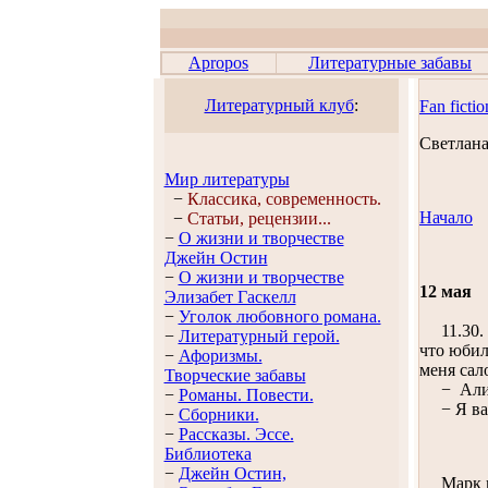
Apropos
Литературные забавы
Литературный клуб
:
Fan fictio
Светланa
Мир литературы
−
Классика, современность.
Начало
−
Статьи, рецензии...
−
О жизни и творчестве
Джейн Остин
−
О жизни и творчестве
12 мая
Элизабет Гaскелл
−
Уголок любовного романа.
11.30. С
−
Литературный герой.
что юбил
−
Афоризмы.
меня сал
Творческие забавы
− Алина
−
Романы. Повести.
− Я вас 
−
Сборники.
−
Рассказы. Эссe.
Библиотека
−
Джейн Остин,
Марк нев