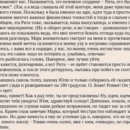
комит нас. Оказывается, это неземное создание − Рита, его быв
смос". (Хм, а я ведь слышала об этой конторе, меня даже пригла
ого гения. Поскольку я была именно на заре, идти туда я просто
вании многих важных финансовых тонкостей я тогда и слыхом не
щем, эта Рита тоже, оказывается, наша выпускница, и именно 
кое мероприятие. (Ну и оборот речи, я же говорю − разжижение 
сь не показывать вида, что мне хочется бежать отсюда куда по
ния разговора. Марк внимательно смотрит на меня и протягивае
чина моей мечты склоняется к моему уху и негромко спрашивае
ь, с вами все в порядке, у вас, по-моему, очень несчастное ли
это самое лицо не потерять и, улыбаясь, отвечаю:
 разболелась голова. Наверное, мне лучше уйти.
жется, разочарован, а вот Рита − ее щебет становится просто
извинения, и после этого ретируюсь, пытаясь при побеге не спот
ется ниже плинтуса.
ись сквозь толпу, нахожу Юлю и только собираюсь ей сказать, 
ает сзади и разворачивает на 180 градусов. О, Боже! Роман! О
и орет:
, привет! Как я рад тебе, ты не представляешь! Ну, идем, идем
хотят тебя увидеть! Юля, здравствуй солнце! Девчонки, пошли, 
шенно не слушая наши робкие возражения, он тащит нас за со
ла. Краем глаза замечаю Марка, который бесстрастно наблюдает
ино. Но даже кивнуть я ему не успеваю (да и, наверное, это не 
о левого локтя) − Роман очень силен, мне с ним, очевидно, не сп
твие.