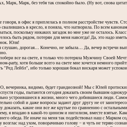
Ах, Марк, Марк, без тебя так спокойно было. (Ну вот, снова цита
оворя, в офис я приплелась в полном расстройстве чувств. Стол,
о свалившись в кресло, я поняла, что натворила. По всем канон
ваться, поскольку никаких загадок во мне уже не осталось. Кла
телось быть рядом, потерян для меня навсегда! Да, это надо имет
ок. Юля!
слушаю, дорогая… Конечно, не забыла… Да, вечер встречи выпу
нно.
бери все на свете, я только что потеряла Мужчину Своей Мечты
ном-partу, хотя больше всего на свете мне хочется немного прийт
ь "Ред Лейбл", ибо только хорошая бокал вискаря может успокоит
, вечеринка, видимо, будет грандиозной! Мы с Юлей протискив
 спустя годы, пытаются сегодня доказать своим бывшим однокур
льно устроившиеся в жизни, много чего добившиеся люди. Самое
ельно собой и даже вопросы задают друг другу не от заинтересо
 доказать, какие они все же крутые по сравнению с остальными
, я впадаю в какой-то цинизм и нигилизм, вместе взятые. Како
него обеда. Не иначе на меня так подействовал наш с Марком с
зглас над ухом, поворачиваю голову − и чуть не теряю созна