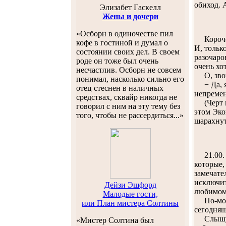
обиход. 
Элизабет Гаскелл
Жены и дочери
«Осборн в одиночестве пил
Короче г
кофе в гостиной и думал о
И, тольк
состоянии своих дел. В своем
разочаро
роде он тоже был очень
очень хо
несчастлив. Осборн не совсем
О, звон
понимал, насколько сильно его
− Да, я 
отец стеснен в наличных
непреме
средствах, сквайр никогда не
(Черт по
говорил с ним на эту тему без
этом Эко
того, чтобы не рассердиться...»
шарахнут
21.00. О
которые,
замечате
исключит
Дейзи Эшфорд
любимому
Малодые гости,
По-моему
или План мистера Солтины
сегодняш
Слышу во
«Мистер Солтина был