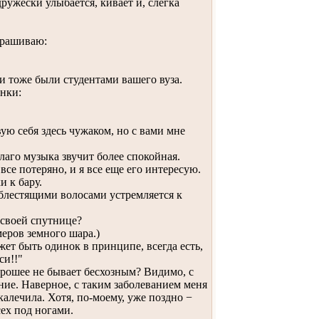
ружески улыбается, кивает и, слегка
прашиваю:
и тоже были студентами вашего вуза.
нки:
ую себя здесь чужаком, но с вами мне
лаго музыка звучит более спокойная.
се потеряно, и я все еще его интересую.
и к бару.
блестящими волосами устремляется к
 своей спутнице?
ров земного шара.)
т быть одинок в принципе, всегда есть,
си!!"
орошее не бывает бесхозным? Видимо, с
ние. Наверное, с таким заболеванием меня
калечила. Хотя, по-моему, уже поздно −
сех под ногами.