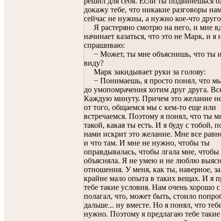
решил для себя. Если ты подвинешься б
докажу тебе, что никакие разговоры нам
сейчас не нужны, а нужно кое-что друго
Я растеряно смотрю на него, и мне в
начинает казаться, что это не Марк, и я
спрашиваю:
− Может, ты мне объяснишь, что ты 
виду?
Марк закидывает руки за голову:
− Понимаешь, я просто понял, что мы
до умопомрачения хотим друг друга. Все
Каждую минуту. Причем это желание не
от того, общаемся мы с кем-то еще или
встречаемся. Поэтому я понял, что ты 
такой, какая ты есть. И я буду с тобой, 
нами искрит это желание. Мне все равно
и что там. И мне не нужно, чтобы ты
оправдывалась, чтобы лгала мне, чтобы 
объясняла. Я не умею и не люблю выяс
отношения. У меня, как ты, наверное, з
крайне мало опыта в таких вещах. И я 
тебе такие условия. Нам очень хорошо с
полагал, что, может быть, стоило попро
дальше... ну вместе. Но я понял, что теб
нужно. Поэтому я предлагаю тебе такие