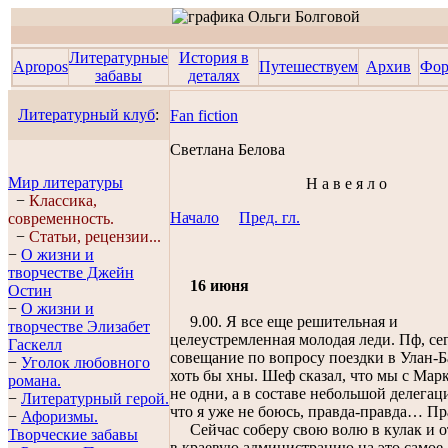
Литературные
История в
Apropos
Путешествуем
Архив
Фо
забавы
деталях
Литературный клуб
:
Fan fiction
Светланa Беловa
Мир литературы
Н а в е я л о
−
Классика,
Начало
Пред. гл.
современность.
−
Статьи, рецензии...
−
О жизни и
творчестве Джейн
16 июня
Остин
−
О жизни и
9.00. Я все еще решительная и
творчестве Элизабет
целеустремленная молодая леди. Пф, се
Гaскелл
совещание по вопросу поездки в Улан-Б
−
Уголок любовного
хоть бы хны. Шеф сказал, что мы с Мар
романа.
не одни, а в составе небольшой делегац
−
Литературный герой.
что я уже не боюсь, правда-правда… Пр
−
Афоризмы.
Сейчас соберу свою волю в кулак и 
Творческие забавы
в краевую администрацию на это самое