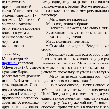
вам угодно, девушка, разве вы не видит
лет и аххотно
расположены к беседе. Все же пересили
приглашал людей в
и его такое явное высокомерие, пытаюсь
гости. У него гостила
разговор:
малодая барышня 17
− Мы давно не виделись.
лет Этель Монтикю. У
Марк вздергивает брови:
мистера Солтины
− Неужели? Кажется, это было в пятн
были темные короткие
Я, откашлявшись, пытаюсь начать зан
волосы к усам и
− Как твои родители?
бакинбардам очень
Марк пожимает плечами:
черным и
− Спасибо, все хорошо. Вчера они ул
вьющимся...»
морю.
Люси Мод
Поскольку темы для разговоров у мен
Монтгомери
«В
быстро закончились, я молча кручу в ру
паутине»
(перевод
ремешок от сумочки. Марк смотрит на м
О.Болговой) «О старом
то мелькает в его глазах, но сказать он 
кувшине Дарков
успевает, поскольку неуемная Рита тут к
рассказывают дюжину
− Марк, ты знаешь, оказывается ... Ой
историй. Эта что ни на
простите, я вам не помешала?
есть подлинная. Из-за
− Ни в коем случае, − цежу я сквозь 
него в семействах
зубы и, развернувшись, гордо шествую 
Дарков и Пенхаллоу
Черт! Поездка еще в самом начале, а у м
произошло несколько
единственное желание − никуда не ехат
событий. А несколько
все к черту. Ах, где же мой шеф? Только
других не произошло.
способен привести меня в чувство и зар