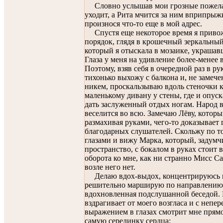
Словно услышав мои грозные пожела
уходит, а Рита мчится за ним вприпрыж
произнося что-то еще в мой адрес.
Спустя еще некоторое время я привож
порядок, глядя в крошечный зеркальны
который я отыскала в мозаике, украшав
Глаза у меня на удивление более-менее 
Поэтому, взяв себя в очередной раз в ру
тихонько выхожу с балкона и, не замече
никем, проскальзываю вдоль стеночки 
маленькому дивану у стены, где и опус
дать заслуженный отдых ногам. Народ в
веселится во всю. Замечаю Лёву, которы
размахивая руками, чего-то доказывает
благодарных слушателей. Скольжу по т
глазами и вижу Марка, который, задумч
пространство, с бокалом в руках стоит 
оборота ко мне, как ни странно Мисс С
возле него нет.
Делаю вдох-выдох, концентрируюсь 
решительно марширую по направлению 
вдохновленная подслушанной беседой.
вздрагивает от моего возгласа и с непе
выражением в глазах смотрит мне прямо
самую серединку сердца: