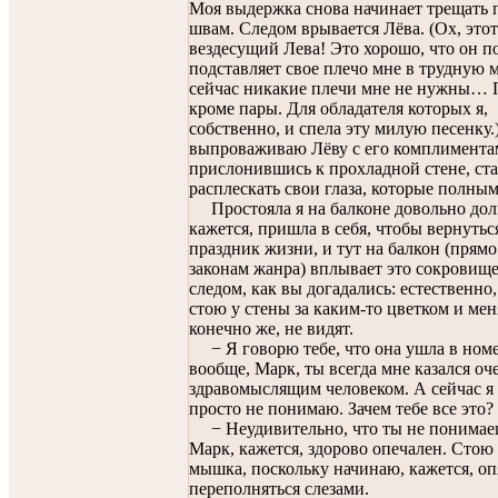
Моя выдержка снова начинает трещать 
швам. Следом врывается Лёва. (Ох, этот
вездесущий Лева! Это хорошо, что он п
подставляет свое плечо мне в трудную 
сейчас никакие плечи мне не нужны… 
кроме пары. Для обладателя которых я,
собственно, и спела эту милую песенку.)
выпроваживаю Лёву с его комплимента
прислонившись к прохладной стене, ст
расплескать свои глаза, которые полны
Простояла я на балконе довольно дол
кажется, пришла в себя, чтобы вернутьс
праздник жизни, и тут на балкон (прямо
законам жанра) вплывает это сокровище
следом, как вы догадались: естественно
стою у стены за каким-то цветком и мен
конечно же, не видят.
− Я говорю тебе, что она ушла в номе
вообще, Марк, ты всегда мне казался оч
здравомыслящим человеком. А сейчас я 
просто не понимаю. Зачем тебе все это?
− Неудивительно, что ты не понимае
Марк, кажется, здорово опечален. Стою 
мышка, поскольку начинаю, кажется, оп
переполняться слезами.