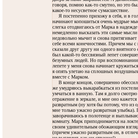
говоря, помню как-то смутно, но это бы
какое-то несусветное сумасшествие.
Я постепенно прихожу в себя, и в го
начинают копошиться очень мудрые мы
слегка отодвигаюсь от Марка в надежде
немедленно высказать эти самые мысли 
недовольно мычит и снова притягивает 
себе всеми конечностями. Причем мы с
сказали друг другу ни одного внятного 
был какой-то бессвязный лепет соверш
безумных людей. Но при воспоминании
лепете у меня снова начинает кружиться
я опять улетаю на сплошных воздушны
вместе с Марком.
В конце концов, совершенно обессиле
же умудряюсь выкарабкаться из постели
умчаться в ванную. Там я долго смотрю 
отражение в зеркале, и мне оно кажется
развратным (ну хотя бы потому, что из 
мне только ужасно развратная улыбка). 
заворачиваюсь в полотенце и выплываю
комнату. Марк приподнимается на локте
своим удивительным обожающим взгля
(причем ужасно развратным он, в отлич
не выглядит, как ни странно!)