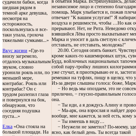
в объятия Марка. Встряхнувшись, дела
судачили бабки, когда
независимое лицо и степенно благодарю
шедшая рядом в
помощь. Марк улыбается и, пожав плеч
темной арке девушка,
отвечает "К вашим услугам!" Я набираю
несмотря на
воздуха и решимости, чтобы …Но как о
осторожность,
прерывают. Нет, не Рита. Неведомо отк
поскользнулась и все-
взявшийся Лёва просто выхватывает мен
таки упала, грохоча
Марка и уносит в даль светлую с кличе
тяжелыми сумками...»
отставать, не отставать, молодежь!"
20.00. Сегодня опять банкет. Чувству
Вкус жизни
«Где-то
кроме каких-то кашемировых штук, су
внизу загремело,
Будд, войлочных национальных тапочек
отдалось музыкальным
собой пару-тройку лишних килограммов
звуком, словно
уже стучат, я приоткрываю ее и, застеги
уронили рояль или, по
ремешки на туфлях, пищу в щелку, что 
меньшей мере,
Из-за двери слышны голоса: боже, Марк
контрабас. Рояль или
− Но ведь мы опоздаем, это не совсе
контрабас? Он с
прилично, − гнусно-правильным голос
трудом разлепил глаза
она.
и повернулся на бок,
− Ты иди, а я дождусь Алину и прово
обнаружив, что
− Ма-арк, она взрослая и найдет доро
соседняя подушка
вообще, мне кажется, за ней есть, кому з
пуста...»
− Ты имеешь в виду…
Елка
«Она стояла на
− Неужели не заметил? По-моему, зде
большой площади. На
ясно, как белый день. Ты всегда такой