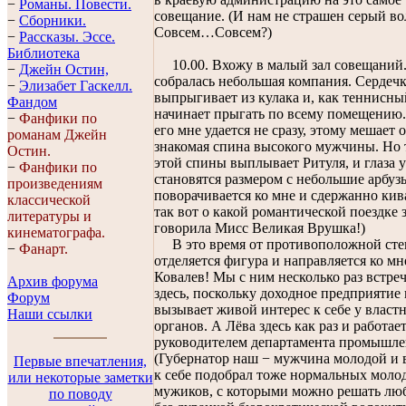
−
Романы. Повести.
совещание. (И нам не страшен серый во
−
Сборники.
Совсем…Совсем?)
−
Рассказы. Эссe.
Библиотека
10.00. Вхожу в малый зал совещаний.
−
Джейн Остин,
собралась небольшая компания. Сердечк
−
Элизабет Гaскелл.
выпрыгивает из кулака и, как теннисны
Фандом
начинает прыгать по всему помещению.
−
Фанфики по
его мне удается не сразу, этому мешает 
романам Джейн
знакомая спина высокого мужчины. Но т
Остин.
этой спины выплывает Ритуля, и глаза у
−
Фанфики по
становятся размером с небольшие арбуз
произведениям
поворачивается ко мне и сдержанно кива
классической
так вот о какой романтической поездке 
литературы и
говорила Мисс Великая Врушка!)
кинематографа.
В это время от противоположной ст
−
Фанарт.
отделяется фигура и направляется ко мн
Ковалев! Мы с ним несколько раз встре
Архив форума
здесь, поскольку доходное предприятие 
Форум
вызывает живой интерес к себе у власт
Наши ссылки
органов. А Лёва здесь как раз и работае
руководителем департамента промышле
(Губернатор наш − мужчина молодой и 
Первые впечатления,
к себе подобрал тоже нормальных моло
или некоторые заметки
мужиков, с которыми можно решать лю
по поводу