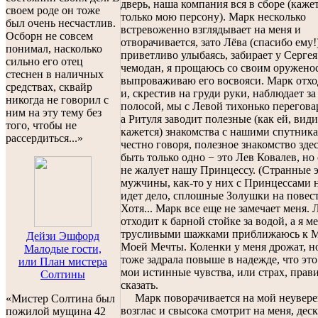
дверь, наша компания вся в сборе (каже
своем роде он тоже
только мою персону). Марк несколько
был очень несчастлив.
встревоженно взглядывает на меня и
Осборн не совсем
отворачивается, зато Лёва (спасибо ему!
понимал, насколько
приветливо улыбаясь, забирает у Серге
сильно его отец
чемодан, я прощаюсь со своим оружено
стеснен в наличных
выпроваживаю его восвояси. Марк отхо
средствах, сквайр
и, скрестив на груди руки, наблюдает за
никогда не говорил с
полосой, мы с Левой тихонько перегова
ним на эту тему без
а Ритуля заводит полезные (как ей, вид
того, чтобы не
кажется) знакомства с нашими спутника
рассердиться...»
честно говоря, полезное знакомство зде
быть только одно − это Лев Ковалев, но 
не жалует нашу Принцессу. (Странные 
мужчины, как-то у них с Принцессами 
идет дело, сплошные Золушки на повест
Хотя... Марк все еще не замечает меня. 
отходит к барной стойке за водой, а я 
трусливыми шажками приближаюсь к 
Дейзи Эшфорд
Моей Мечты. Коленки у меня дрожат, но
Малодые гости,
тоже задрала повыше в надежде, что это
или План мистера
мои истинные чувства, или страх, прав
Солтины
сказать.
Марк поворачивается на мой неувер
«Мистер Солтина был
возглас и свысока смотрит на меня, деск
пожилой мущина 42