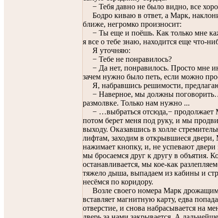
− Тебя давно не было видно, все хор
Бодро киваю в ответ, а Марк, накло
ближе, негромко произносит:
− Ты еще и поёшь. Как только мне каж
я все о тебе знаю, находится еще что-ни
Я уточняю:
− Тебе не понравилось?
− Да нет, понравилось. Просто мне и
зачем нужно было петь, если можно про
Я, набравшись решимости, предлага
− Наверное, мы должны поговорить
размолвке. Только нам нужно ...
− …выбраться отсюда,− продолжает 
потом берет меня под руку, и мы продви
выходу. Оказавшись в холле стремитель
лифтам, заходим в открывшиеся двери,
нажимает кнопку, и, не успевают двери 
мы бросаемся друг к другу в объятия. К
останавливается, мы кое-как разлепляем
тяжело дыша, выпадаем из кабины и ст
несёмся по коридору.
Возле своего номера Марк дрожащим
вставляет магнитную карту, едва попада
отверстие, и снова набрасывается на мен
дверь за нами закрывается. А дальнейше