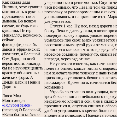
Как сказал дядя
уверенностью и решимостью. Спустя че
Пиппин, этот кувшин
часа понимаю, что Лёва из той же поро
мог попасть в руки как
поскольку за разговором с ним я как-то
провидения, так и
успокаиваюсь, и напряжение из-за Мар
дьявола. Во всяком
улетучивается.
случае, не будь того
Спустя 1 час. Ну, все, назад дороги не
кувшина, Питер
борту. Лева садится у окна, я возле прох
Пенхаллоу, возможно,
повернув голову вправо, удовлетворенн
сейчас
усмехаюсь про себя: Марк усаживается 
фотографировал бы
расстоянии вытянутой руки от меня и, г
львов в африканских
на лице его мелькает что-то вроде улыб
джунглях, а Большой
небесное создание, почему-то, оказывае
Сэм Дарк, по всей
впереди, через ряд от нас.
вероятности, никогда
Не успеваем взлететь, как начинаютс
бы не научился ценить
полета в бизнес-классе: милая стюардесс
красоту обнаженных
нам замечательную тележку с напиткам
женских форм. А
призванную успокоить боящихся летать
Дэнди Дарк и Пенни
пассажиров. Кроме того, начинается бе
Дарк...»
кормление.
Утро было страшно волнующим, поэт
Люси Мод
трех бокалов вина и небольшого переку
Монтгомери
неудержимо клонит в сон, я не в силах 
«Голубой замок»
противиться и, опустив спинку и сброс
(перевод О.Болговой)
удобно устраиваюсь в кресле, благо его
«Если бы то майское
вполне это позволяют. Повернув голову