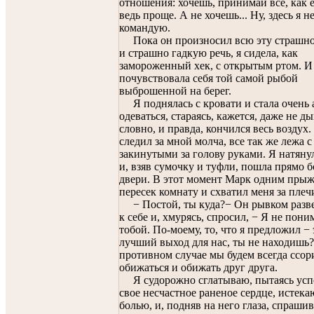
отношения: хочешь, принимай все, как е
ведь проще. А не хочешь... Ну, здесь я н
командую.
Пока он произносил всю эту страшн
и страшно гадкую речь, я сидела, как
замороженный хек, с открытым ртом. И
почувствовала себя той самой рыбой
выброшенной на берег.
Я поднялась с кровати и стала очень 
одеваться, стараясь, кажется, даже не д
словно, и правда, кончился весь воздух
следил за мной молча, все так же лежа с
закинутыми за голову руками. Я натяну
и, взяв сумочку и туфли, пошла прямо 
двери. В этот момент Марк одним пры
пересек комнату и схватил меня за плеч
− Постой, ты куда?− Он рывком разв
к себе и, хмурясь, спросил, − Я не пони
тобой. По-моему, то, что я предложил − 
лучший выход для нас, ты не находишь?
противном случае мы будем всегда ссор
обижаться и обижать друг друга.
Я судорожно сглатываю, пытаясь усп
свое несчастное раненое сердце, истек
болью, и, подняв на него глаза, спраши