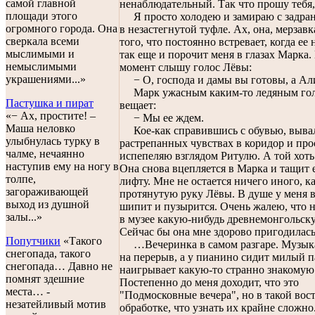
самой главной
ненаблюдательный. Так что прошу тебя,
площади этого
Я просто холодею и замираю с задра
огромного города. Она
в незастегнутой туфле. Ах, она, мерзавк
сверкала всеми
того, что постоянно встревает, когда ее 
мыслимыми и
так еще и порочит меня в глазах Марка.
немыслимыми
момент слышу голос Лёвы:
украшениями...»
− О, господа и дамы вы готовы, а Ал
Марк ужасным каким-то ледяным го
Пастушка и пират
вещает:
«− Ах, простите! –
− Мы ее ждем.
Маша неловко
Кое-как справившись с обувью, выва
улыбнулась турку в
растрепанных чувствах в коридор и про
чалме, нечаянно
испепеляю взглядом Ритулю. А той хоть
наступив ему на ногу в
Она снова вцепляется в Марка и тащит 
толпе,
лифту. Мне не остается ничего иного, к
загораживающей
протянутую руку Лёвы. В душе у меня в
выход из душной
шипит и пузырится. Очень жалею, что 
залы...»
в музее какую-нибудь древнемонгольск
Сейчас бы она мне здорово пригодилась
Попутчики
«Такого
…Вечеринка в самом разгаре. Музык
снегопада, такого
на перерыв, а у пианино сидит милый п
снегопада… Давно не
наигрывает какую-то странно знакомую
помнят здешние
Постепенно до меня доходит, что это
места… -
"Подмосковные вечера", но в такой вос
незатейливый мотив
обработке, что узнать их крайне сложно