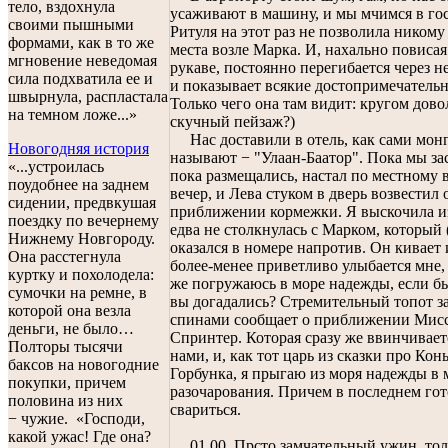
тело, вздохнула
усаживают в машину, и мы мчимся в го
своими пышными
Ритуля на этот раз не позволила никому
формами, как в то же
места возле Марка. И, нахально повисая
мгновение неведомая
рукаве, постоянно перегибается через н
сила подхватила ее и
и показывает всякие достопримечательн
швырнула, распластала
Только чего она там видит: кругом дово
на темном ложе...»
скучный пейзаж?)
Нас доставили в отель, как сами мон
Новогодняя история
называют − "Улаан-Баатор". Пока мы за
«...устроилась
пока размещались, настал по местному 
поудобнее на заднем
вечер, и Лева стуком в дверь возвестил 
сидении, предвкушая
приближении кормежки. Я выскочила и
поездку по вечернему
едва не столкнулась с Марком, который 
Нижнему Новгороду.
оказался в номере напротив. Он кивает 
Она расстегнула
более-менее приветливо улыбается мне, 
куртку и похолодела:
же погружаюсь в море надежды, если б
сумочки на ремне, в
вы догадались? Стремительный топот 
которой она везла
спинами сообщает о приближении Мис
деньги, не было…
Спринтер. Которая сразу же ввинчивае
Полторы тысячи
нами, и, как тот царь из сказки про Кон
баксов на новогодние
Горбунка, я прыгаю из моря надежды в 
покупки, причем
разочарования. Причем в последнем гот
половина из них
свариться.
− чужие. «Господи,
какой ужас! Где она?
01.00. Прсто замчательный ужин, тол