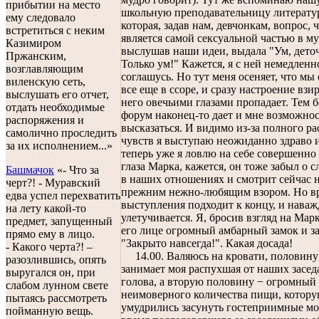
прибытии на место
школьную преподавательницу литерату
ему следовало
которая, задав нам, девчонкам, вопрос, 
встретиться с неким
является самой сексуальной частью в м
Казимиром
выслушав наши идеи, выдала "Ум, дето
Пржанским,
Только ум!" Кажется, я с ней немедленн
возглавляющим
соглашусь. Но тут меня осеняет, что мы
виленскую сеть,
все еще в ссоре, и сразу настроение взи
выслушать его отчет,
него овечьими глазами пропадает. Тем б
отдать необходимые
форум наконец-то дает и мне возможнос
распоряжения и
высказаться. И видимо из-за полного ра
самолично проследить
чувств я выступаю неожиданно здраво и
за их исполнением...»
теперь уже я ловлю на себе совершенно
глаза Марка, кажется, он тоже забыл о 
Башмачок
«- Что за
в наших отношениях и смотрит сейчас 
черт?! - Муравский
прежним нежно-любящим взором. Но в
едва успел перехватить
выступления подходит к концу, и нава
на лету какой-то
улетучивается. Я, бросив взгляд на Мар
предмет, запущенный
его лице огромный амбарный замок и з
прямо ему в лицо.
"Закрыто навсегда!". Какая досада!
- Какого черта?! –
14.00. Валяюсь на кровати, половину
разозлившись, опять
занимает моя распухшая от наших засе
выругался он, при
голова, а вторую половину − огромный
слабом лунном свете
неимоверного количества пищи, котору
пытаясь рассмотреть
умудрились засунуть гостеприимные м
пойманную вещь.