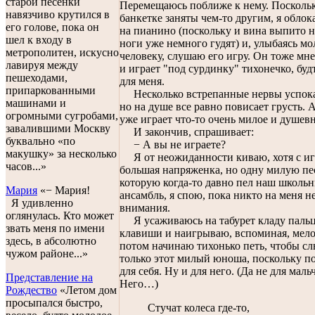
старой песенки
Перемещаюсь поближе к нему. Поскольк
навязчиво крутился в
банкетке заняты чем-то другим, я обло
его голове, пока он
на пианино (поскольку и вина выпито н
шел к входу в
ноги уже немного гудят) и, улыбаясь м
метрополитен, искусно
человеку, слушаю его игру. Он тоже мне
лавируя между
и играет "под сурдинку" тихонечко, буд
пешеходами,
для меня.
припаркованными
Несколько встрепанные нервы успока
машинами и
но на душе все равно повисает грусть. 
огромными сугробами,
уже играет что-то очень милое и душевн
завалившими Москву
И закончив, спрашивает:
буквально «по
− А вы не играете?
макушку» за несколько
Я от неожиданности киваю, хотя с иг
часов...»
большая напряженка, но одну милую пе
которую когда-то давно пел наш школь
Мария
«− Мария!
ансамбль, я спою, пока никто на меня н
Я удивленно
внимания.
оглянулась. Кто может
Я усаживаюсь на табурет кладу паль
звать меня по имени
клавиши и наигрываю, вспоминая, мел
здесь, в абсолютно
потом начинаю тихонько петь, чтобы с
чужом районе...»
только этот милый юноша, поскольку п
для себя. Ну и для него. (Да не для маль
Представление на
Него…)
Рождество
«Летом дом
просыпался быстро,
Стучат колеса где-то,