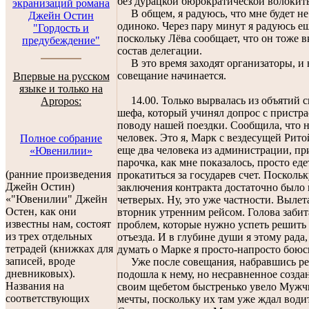
без дурацкой бюрократической волокит
экранизаций романа
В общем, я радуюсь, что мне будет не
Джейн Остин
одиноко. Через пару минут я радуюсь ещ
"Гордость и
поскольку Лёва сообщает, что он тоже 
предубеждение"
состав делегации.
В это время заходят организаторы, и
совещание начинается.
Впервые на русском
языке и только на
14.00. Только вырвалась из объятий с
Apropos:
шефа, который учинял допрос с пристра
поводу нашей поездки. Сообщила, что н
человек. Это я, Марк с вездесущей Рито
Полное собрание
еще два человека из администрации, пр
«Ювенилии»
парочка, как мне показалось, просто еде
(ранние произведения
прокатиться за государев счет. Поскольк
Джейн Остин)
заключения контракта достаточно было 
«"Ювенилии" Джейн
четверых. Ну, это уже частности. Вылет
Остен, как они
вторник утренним рейсом. Голова забит
известны нам, состоят
проблем, которые нужно успеть решить
из трех отдельных
отъезда. И в глубине души я этому рада
тетрадей (книжках для
думать о Марке я просто-напросто боюс
записей, вроде
Уже после совещания, набравшись р
дневниковых).
подошла к нему, но несравненное созда
Названия на
своим щебетом быстренько увело Мужч
соответствующих
мечты, поскольку их там уже ждал води