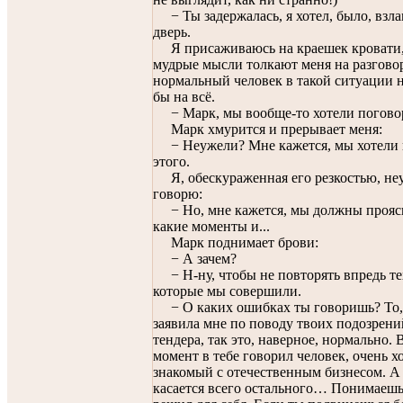
− Ты задержалась, я хотел, было, взл
дверь.
Я присаживаюсь на краешек кровати,
мудрые мысли толкают меня на разговор
нормальный человек в такой ситуации 
бы на всё.
− Марк, мы вообще-то хотели погов
Марк хмурится и прерывает меня:
− Неужели? Мне кажется, мы хотели
этого.
Я, обескураженная его резкостью, не
говорю:
− Но, мне кажется, мы должны проясн
какие моменты и...
Марк поднимает брови:
− А зачем?
− Н-ну, чтобы не повторять впредь те
которые мы совершили.
− О каких ошибках ты говоришь? То,
заявила мне по поводу твоих подозрени
тендера, так это, наверное, нормально. 
момент в тебе говорил человек, очень 
знакомый с отечественным бизнесом. А
касается всего остального… Понимаешь,