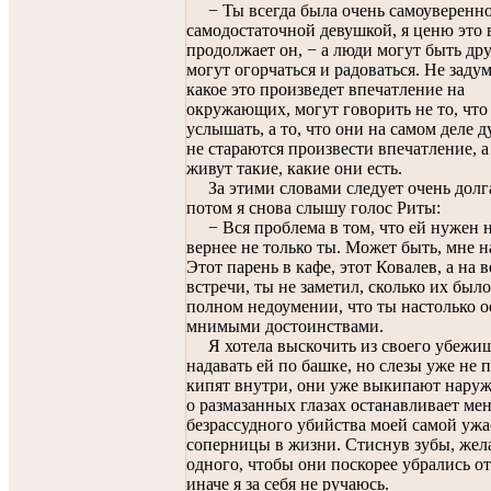
− Ты всегда была очень самоуверенн
самодостаточной девушкой, я ценю это в
продолжает он, − а люди могут быть др
могут огорчаться и радоваться. Не заду
какое это произведет впечатление на
окружающих, могут говорить не то, что
услышать, а то, что они на самом деле 
не стараются произвести впечатление, а
живут такие, какие они есть.
За этими словами следует очень долгая
потом я снова слышу голос Риты:
− Вся проблема в том, что ей нужен н
вернее не только ты. Может быть, мне 
Этот парень в кафе, этот Ковалев, а на 
встречи, ты не заметил, сколько их было
полном недоумении, что ты настолько о
мнимыми достоинствами.
Я хотела выскочить из своего убежи
надавать ей по башке, но слезы уже не 
кипят внутри, они уже выкипают наруж
о размазанных глазах останавливает мен
безрассудного убийства моей самой уж
соперницы в жизни. Стиснув зубы, жел
одного, чтобы они поскорее убрались о
иначе я за себя не ручаюсь.