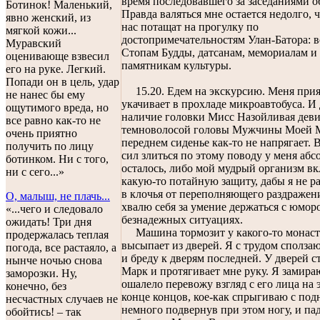
время последовавшего за заседаниями о
Ботинок! Маленький,
Правда валяться мне остается недолго, ч
явно женский, из
нас потащат на прогулку по
мягкой кожи...
достопримечательностям Улан-Батора: в
Муравский
Стопам Будды, датсанам, мемориалам и
оценивающе взвесил
памятникам культуры.
его на руке. Легкий.
Попади он в цель, удар
15.20. Едем на экскурсию. Меня при
не нанес бы ему
укачивает в прохладе микроавтобуса. И
ощутимого вреда, но
наличие головки Мисс Назойливая деви
все равно как-то не
темноволосой головы Мужчины Моей 
очень приятно
переднем сиденье как-то не напрягает. 
получить по лицу
сил злиться по этому поводу у меня аб
ботинком. Ни с того,
осталось, либо мой мудрый организм в
ни с сего...»
какую-то потайную защиту, дабы я не ра
в клочья от переполняющего раздражен
О, малыш, не плачь...
хвалю себя за умение держаться с юмор
«...чего и следовало
безнадежных ситуациях.
ожидать! Три дня
Машина тормозит у какого-то монаст
продержалась теплая
высыпает из дверей. Я с трудом сползаю
погода, все растаяло, а
и бреду к дверям последней. У дверей 
нынче ночью снова
Марк и протягивает мне руку. Я замира
заморозки. Ну,
ошалело перевожу взгляд с его лица на э
конечно, без
конце концов, кое-как спрыгиваю с под
несчастных случаев не
немного подвернув при этом ногу, и па
обойтись! – так