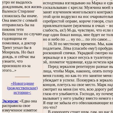
утро не выдалось
исподтишка взглядываю на Марка и едв
дождливым, вся жизнь
соскальзываю с кресла: Мужчина моей 
Валенси Стирлинг
занят изучением монгольского контракт
сложилась бы иначе.
этой цели водрузил на нос очарователь
Она вместе с семьей
серебристой оправе, короче говоря, ста
отправилась бы на
привлекательнее (мужчины в очках − в
пикник тети
слабость, ах!) М-да, чувствую, что если
Веллингтон по случаю
еще один бокал винца, мне будет не тол
годовщины ее
но и небо по … ну по… по это самое…
помолвки, а доктор
16.30 по местному времени. Мы, каже
Трент уехал бы в
подлетаем. Лёва (спасибо ему!) пробуди
Монреаль. Но был
роскошной спячки. Украдкой смотрю на 
дождь, и сейчас вы
зеркальце и в ужасе несусь в туалетную
узнаете, что
эй, лохматое чудовище, куда исчезла кр
произошло из-за
Перед зеркалом репетирую разные в
этого...»
лица, чтобы Марк, наконец, опять потер
меня голову, но как-то это занятие меня
убеждает в успехе. Похмурясь в зеркало
«Новогодниe
концов, плетусь на свое место. Марк на
(рождественские)
смотрит на меня (он что, всю дорогу раб
истории»:
глаза его улыбаются. Господи, ну почем
вызывает у него улыбку вместо немого 
Экзерсис
«Едва она
Я еще не забыла его обволакивающие вз
расправила свое
это что?
измученное измятое
В аэропорту стоит шум, гам, но нас 