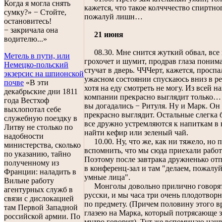
Когда я могла снять
кажется, что такое колчччество спиртно
сумку?» − Стойте,
пожалуй лишн…
остановитесь!
− закричала она
21 июня
водителю...»
08.30. Мне снится жуткий обвал, все
Метель в пути, или
грохочет и шумит, продрав глаза поним
Немецко-польский
стучат в дверь. ЧЧЧерт, кажется, проспа
экзерсис на шпионской
ужасном состоянии спускаюсь вниз в ре
почве
«В эти
хотя на еду смотреть не могу. Из всей н
декабрьские дни 1811
компании прекрасно выглядит только…
года Вестхоф
вы догадались − Ритуля. Ну и Марк. Он 
выхлопотал себе
прекрасно выглядит. Остальные слегка 
служебную поездку в
все дружно устремляются к напиткам в
Литву не столько по
найти кефир или зеленый чай.
надобности
10.00. Ну, что же, как ни тяжело, но 
министерства, сколько
вспомнить, что мы сюда приехали работ
по указанию, тайно
Поэтому после завтрака дружненько от
полученному из
в конференц-зал и там "делаем, пожалуй
Франции: наладить в
умные лица".
Вильне работу
Монголы довольно прилично говорят
агентурных служб в
русски, и мы часа три очень плодотвор
связи с дислокацией
по предмету. (Причем половину этого в
там Первой Западной
глазею на Марка, который потрясающе з
российской армии. По
мудро говорит). Тут же вспоминаю наш