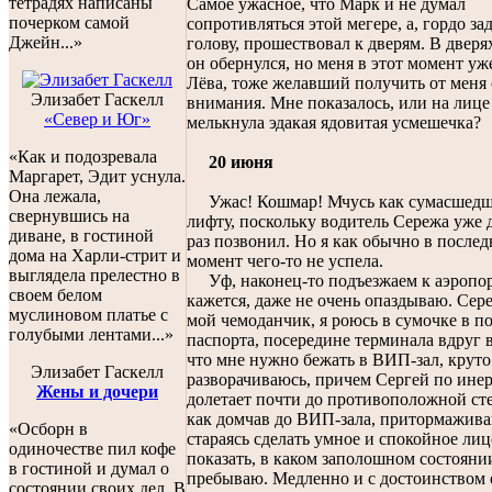
тетрадях написаны
Самое ужасное, что Марк и не думал
почерком самой
сопротивляться этой мегере, а, гордо за
Джейн...»
голову, прошествовал к дверям. В дверях
он обернулся, но меня в этот момент у
Лёва, тоже желавший получить от меня
Элизабет Гаскелл
внимания. Мне показалось, или на лиц
«Север и Юг»
мелькнула эдакая ядовитая усмешечка?
«Как и подозревала
20 июня
Маргарет, Эдит уснула.
Она лежала,
Ужас! Кошмар! Мчусь как сумасшедш
свернувшись на
лифту, поскольку водитель Сережа уже 
диване, в гостиной
раз позвонил. Но я как обычно в после
дома на Харли-стрит и
момент чего-то не успела.
выглядела прелестно в
Уф, наконец-то подъезжаем к аэропор
своем белом
кажется, даже не очень опаздываю. Сер
муслиновом платье с
мой чемоданчик, я роюсь в сумочке в п
голубыми лентами...»
паспорта, посередине терминала вдруг
что мне нужно бежать в ВИП-зал, круто
Элизабет Гаскелл
разворачиваюсь, причем Сергей по ине
Жены и дочери
долетает почти до противоположной сте
как домчав до ВИП-зала, притормажива
«Осборн в
стараясь сделать умное и спокойное лиц
одиночестве пил кофе
показать, в каком заполошном состоянии
в гостиной и думал о
пребываю. Медленно и с достоинством
состоянии своих дел. В