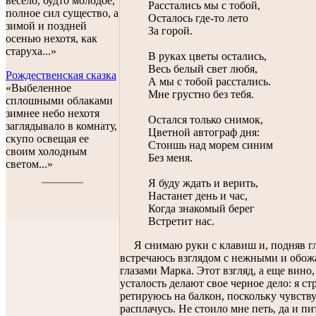
весело, будто молодое,
Расстались мы с тобой,
полное сил существо, а
Осталось где-то лето
зимой и поздней
За горой.
осенью нехотя, как
старуха...»
В руках цветы остались,
Весь белый свет любя,
Рождественская сказка
А мы с тобой расстались.
«Выбеленное
Мне грустно без тебя.
сплошными облаками
зимнее небо нехотя
Остался только снимок,
заглядывало в комнату,
Цветной автограф дня:
скупо освещая ее
Стоишь над морем синим
своим холодным
Без меня.
светом...»
Я буду ждать и верить,
Настанет день и час,
Когда знакомый берег
Встретит нас.
Я снимаю руки с клавиш и, подняв гл
встречаюсь взглядом с нежными и об
глазами Марка. Этот взгляд, а еще вино,
усталость делают свое черное дело: я с
ретируюсь на балкон, поскольку чувств
расплачусь. Не стоило мне петь, да и пи