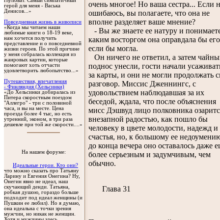
глуповат. Самый симпатичный
очень многое! Но ваша сестра... Если 
герой для меня - Васька
Денисов...»
ошибаюсь, вы полагаете, что она не
вполне разделяет ваше мнение?
Повседневная жизнь в живописи
«Когда мы читаем наши
- Вы же знаете ее натуру и понимаете
любимые книги о 18-19 веке,
нам хочется получить
каким восторгом она оправдала бы его
представление и о повседневной
если бы могла.
жизни героев. По этой причине
у меня собралась коллекция из
Он ничего не ответил, а затем чайн
жанровых картин, которые
поднос унесли, гости начали усаживат
помогают хоть отчасти
удовлетворить любопытство...»
за карты, и они не могли продолжать 
Путешествия, впечатления
разговор. Миссис Дженнингс, с
- Финляндия (Хельсинки)
удовольствием наблюдавшая за их
«До Хельсинки добиралась из
Питера скоростным поездом
беседой, ждала, что после объяснения
"Аллегро" - три с половиной
часа, и вы на месте. Цена
мисс Дэшвуд лицо полковника озаритс
проезда более 4 тыс, но есть
внезапной радостью, как пошло бы
утренний, эконом, в три раза
дешевле при той же скорости....»
человеку в цвете молодости, надежд и
счастья, но, к большому ее недоумени
до конца вечера оно оставалось даже 
На нашем форуме:
более серьезным и задумчивым, чем
обычно.
Идеальные герои. Кто они?
что можно сказать про Татьяну
Ларину и Евгения Онегина? Ну,
Онегин явно не идеал, наш
скучающий денди. Татьяна,
Глава 31
робкая душою, гораздо больше
подходит под идеал женщины (и
Пушкин ее любил). Но я думаю,
она идеальна с точки зрения
мужчин, но никак не женщин.
Хотя и мужчины здесь