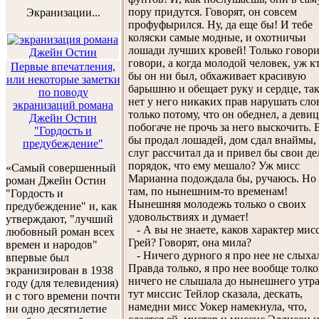
пору придутся. Говорят, он совсем
Экранизации...
профуфырился. Ну, да еще бы! И тебе
коляски самые модные, и охотничьи
лошади лучших кровей! Только говори
говори, а когда молодой человек, уж к
Первые впечатления,
бы он ни был, обхаживает красивую
или некоторые заметки
барышню и обещает руку и сердце, та
по поводу
нет у него никаких прав нарушать сло
экранизаций романа
только потому, что он обеднел, а девиц
Джейн Остин
побогаче не прочь за него выскочить. 
"Гордость и
бы продал лошадей, дом сдал внаймы,
предубеждение"
слуг рассчитал да и привел бы свои де
порядок, что ему мешало? Уж мисс
«Самый совершенный
Марианна подождала бы, ручаюсь. Но 
роман Джейн Остин
там, по нынешним-то временам!
"Гордость и
Нынешняя молодежь только о своих
предубеждение" и, как
удовольствиях и думает!
утверждают, "лучший
- А вы не знаете, каков характер мис
любовный роман всех
Грей? Говорят, она мила?
времен и народов"
- Ничего дурного я про нее не слыха
впервые был
Правда только, я про нее вообще толк
экранизирован в 1938
ничего не слышала до нынешнего утра
году (для телевидения)
тут миссис Тейлор сказала, дескать,
и с того времени почти
намедни мисс Уокер намекнула, что,
ни одно десятилетие