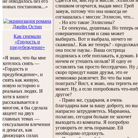
сдается ей, мистер и миссис Эллисон 
не обходилось без его
слишком огорчатся, выдав мисс Грей
новых постановок...»
замуж, потому что она никогда не
соглашалась с миссис Эллисон, что...
- Но кто такие Эллисоны?
- Ее опекуны, душенька. Но теперь о
совершеннолетняя и сама может
Как снимали
выбирать. Вот и выбрала, ничего не
«Гордость и
скажешь!.. Как же теперь? - продолжал
предубеждение»
она после паузы.- Ваша сестрица
поднялась к себе поплакать, я думаю. 
«Я знаю, что бы мне
ничем ее утешить нельзя? И одну ее
хотелось снять —
оставлять так просто бессердечно. Ну 
«Гордость и
скоро приедут наши друзья, это ее
предубеждение», и
немножко развлечет. Во что бы нам
снять как живую,
поиграть? Вист, я знаю, она терпеть не
новую историю о
может. Ну, а если попробовать что-ниб
реальных людях. И
другое?
хотя в книге
- Право же, сударыня, я очень
рассказывается о
благодарна вам за вашу доброту, но вы
многом, я бы сделала
напрасно затрудняетесь. Марианна,
акцент на двух
полагаю, сегодня больше не захочет
главных темах —
выходить из комнаты. Я попробую
сексуальном влечении
уговорить ее лечь пораньше. Ей
и деньгах, как
необходимо отдохнуть.
движущих силах