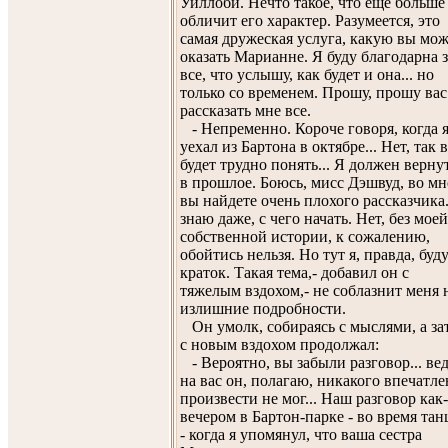
Уиллоби. Нечто такое, что еще больше
обличит его характер. Разумеется, это
самая дружеская услуга, какую вы мож
оказать Марианне. Я буду благодарна з
все, что услышу, как будет и она... но
только со временем. Прошу, прошу вас
рассказать мне все.
- Непременно. Короче говоря, когда 
уехал из Бартона в октябре... Нет, так 
будет трудно понять... Я должен верну
в прошлое. Боюсь, мисс Дэшвуд, во мн
вы найдете очень плохого рассказчика
знаю даже, с чего начать. Нет, без моей
собственной истории, к сожалению,
обойтись нельзя. Но тут я, правда, буд
краток. Такая тема,- добавил он с
тяжелым вздохом,- не соблазнит меня 
излишние подробности.
Он умолк, собираясь с мыслями, а за
с новым вздохом продолжал:
- Вероятно, вы забыли разговор... ве
на вас он, полагаю, никакого впечатл
произвести не мог... Наш разговор как
вечером в Бартон-парке - во время тан
- когда я упомянул, что ваша сестра