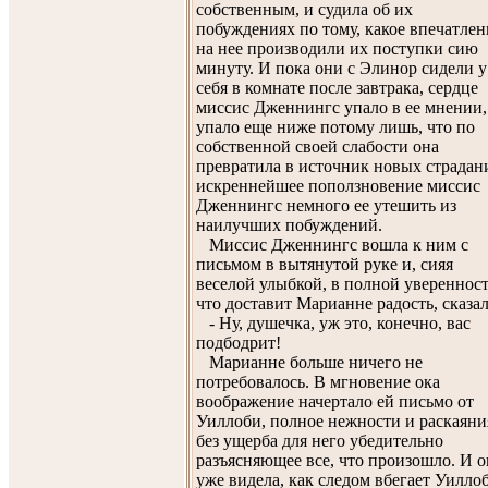
собственным, и судила об их
побуждениях по тому, какое впечатлен
на нее производили их поступки сию
минуту. И пока они с Элинор сидели у
себя в комнате после завтрака, сердце
миссис Дженнингс упало в ее мнении,
упало еще ниже потому лишь, что по
собственной своей слабости она
превратила в источник новых страдан
искреннейшее поползновение миссис
Дженнингс немного ее утешить из
наилучших побуждений.
Миссис Дженнингс вошла к ним с
письмом в вытянутой руке и, сияя
веселой улыбкой, в полной уверенност
что доставит Марианне радость, сказал
- Ну, душечка, уж это, конечно, вас
подбодрит!
Марианне больше ничего не
потребовалось. В мгновение ока
воображение начертало ей письмо от
Уиллоби, полное нежности и раскаяни
без ущерба для него убедительно
разъясняющее все, что произошло. И о
уже видела, как следом вбегает Уилло