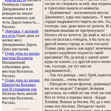
сестре не следовать за ней, она поднял
Пемберли глазами
и торопливо вышла из комнаты.
Джорджианы и ее
- Бедняжечка! - воскликнула миссис
реакция на некую
Дженнингс, едва она скрылась.- У мен
весьма важную для
сердце надрывается глядеть на нее. Ах
четы Дарси новость…
господи, она. даже вина не допила. И 
Рассказ.
вяленым вишням не притронулась!
*
Девушка, у которой
Ничего ей не хочется. Да знай я, чего 
все есть
Один день из
она согласилась отведать, я бы хоть на
жизни мисс
другой конец города за этим послала!
Джорджианы Дарси.
Только диву даюсь, как вдруг мужчина
Цикл рассказов.
устроил подобную подлость такой
*
Один день из жизни
красавице! Ну, да когда у одной денег
мистера Коллинза
куры не клюют, а у другой всего ничег
Насыщенный
так, господи, уж тут они не
событиями день
задумываются!..
мистера Коллинза.
- Так эта девица... мисс Грей, кажется
Рассказ.
вы сказали... очень богата?
*
Один день из жизни
- Пятьдесят тысяч фунтов, душенька!
Шарлотты Коллинз,
вы ее не видели? Говорят, большая
или В страшном сне
щеголиха, но собой не так чтоб уж оче
Нелегко быть женой
Вот ее тетку я хорошо знала - Бидди
мистера Коллинза…
Хеншоу. Вышла за богача. Ну, да у них
Рассказ.
семье все богатые. Пятьдесят тысяч
фунтов! И, как послушаешь, они в са