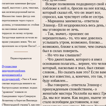
Вскоре полковник пододвинул свой 
гигантские каменные фигуры
поближе к ней и, бросив на нее взгляд,
людей, высотою с дом, тяжелые,
который сказал ей, что он знает все,
как железнодорожный вагон.
спросил, как чувствует себя ее сестра.
Множество таких фигур они
- Марианна занемогла,- ответила
перетаскивали через горы и
Элинор.- Ей нездоровилось весь день, 
долины, устанавливая их стоймя
мы уговорили ее лечь.
на массивных каменных
- Так, значит,- произнес он
террасах по всему острову.
нерешительно,- то, что мне довелось
Загадочные ваятели исчезли во
услышать утром, возможно, близко...
мраке ушедших веков. Что же
возможно, ближе к истине, чем сначал
произошло на острове Пасхи?...»
был в силах поверить.
- Но что вы слышали?
Первооткрыватели
- Что джентльмен, которого я имел
основания полагать... вернее, что чело
Путешествия
который, насколько я знал, был связан
западноевропейских
словом... Но сказать вам это? Если вам
мореплавателей и
уже все известно, а, конечно, это так, т
исследователей:
«Уже в X веке
буду избавлен...
смелые мореходы викинги на
- Вы говорите,- ответила Элинор с
быстроходных килевых лодках
принужденным спокойствием,- о
"драконах" плавали из
женитьбе мистера Уиллоби на мисс Гр
Скандинавии через Северную
Да, мы все знаем. Как видно, нынче эт
Атлантику к берегам Винланда
стало всеобщим достоянием, и нас
("Виноградной страны"), как они