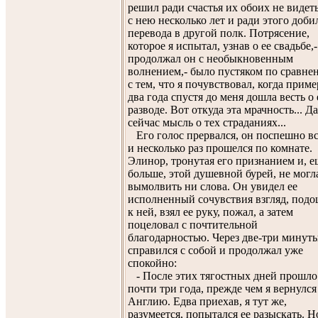
решил ради счастья их обоих не видет
с нею несколько лет и ради этого доби
перевода в другой полк. Потрясение,
которое я испытал, узнав о ее свадьбе,-
продолжал он с необыкновенным
волнением,- было пустяком по сравн
с тем, что я почувствовал, когда прим
два года спустя до меня дошла весть о 
разводе. Вот откуда эта мрачность... Д
сейчас мысль о тех страданиях...
Его голос прервался, он поспешно в
и несколько раз прошелся по комнате.
Элинор, тронутая его признанием и, е
больше, этой душевной бурей, не могл
вымолвить ни слова. Он увидел ее
исполненный сочувствия взгляд, под
к ней, взял ее руку, пожал, а затем
поцеловал с почтительной
благодарностью. Через две-три минут
справился с собой и продолжал уже
спокойно:
- После этих тягостных дней прошло
почти три года, прежде чем я вернулся
Англию. Едва приехав, я тут же,
разумеется, попытался ее разыскать. Н