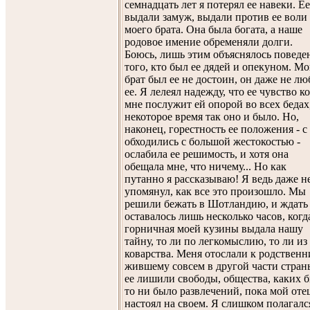
семнадцать лет я потерял ее навеки. Ее
выдали замуж, выдали против ее воли 
моего брата. Она была богата, а наше
родовое имение обременяли долги.
Боюсь, лишь этим объяснялось поведе
того, кто был ее дядей и опекуном. М
брат был ее не достоин, он даже не л
ее. Я лелеял надежду, что ее чувство ко
мне послужит ей опорой во всех бедах
некоторое время так оно и было. Но,
наконец, горестность ее положения - с
обходились с большой жестокостью -
ослабила ее решимость, и хотя она
обещала мне, что ничему... Но как
путанно я рассказываю! Я ведь даже н
упомянул, как все это произошло. Мы
решили бежать в Шотландию, и ждать
оставалось лишь несколько часов, когд
горничная моей кузины выдала нашу
тайну, то ли по легкомыслию, то ли из
коварства. Меня отослали к родственн
жившему совсем в другой части страны
ее лишили свободы, общества, каких 
то ни было развлечений, пока мой оте
настоял на своем. Я слишком полагалс