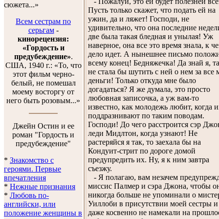
- Пожалуй, это ей будет полезней все
сюжета...»
Пусть только скажет, что подать ей на
ужин, да и ляжет! Господи, не
Всем сестрам по
удивительно, что она последние недел
серьгам
-
две была такая бледная и унылая! Уж
кинорецензия:
наверное, она все это время знала, к ч
«Гордость и
дело идет. А нынешнее письмо полож
предубеждение»
.
всему конец! Бедняжечка! Да знай я, т
США, 1940 г.: «То, что
не стала бы шутить с ней о нем за все 
этот фильм черно-
деньги! Только откуда мне было
белый, не помешал
догадаться? Я же думала, это просто
моему восторгу от
любовная записочка, а уж вам-то
него быть розовым...»
известно, как молодежь любит, когда и
поддразнивают по таким поводам.
Господи! До чего расстроится сэр Джо
Джейн Остин и ее
леди Мидлтон, когда узнают! Не
роман "Гордость и
растеряйся я так, то заехала бы на
предубеждение"
Кондуит-стрит по дороге домой
предупредить их. Ну, я к ним завтра
*
Знакомство с
съезжу.
героями. Первые
- Я полагаю, вам незачем предупреж
впечатления
миссис Палмер и сэра Джона, чтобы о
*
Нежные признания
никогда больше не упоминали о мисте
*
Любовь по-
Уиллоби в присутствии моей сестры и
английски, или
даже косвенно не намекали на прошло
положение женщины в