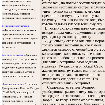
захватывающая дух, тихие
отказалась, но потом все-таки уступил
тенистые улочки, березы,
ласковым настояниям сестры, и Элино
палисадники, полные цветов,
ушла, только когда увидела, что она
немноголюдье, окающий
преклонила измученную голову на
распевный говор белозеров...»
подушку и что, как ей показалось, был
готова отдаться благодетельному сну.
Венгерские впечатления
В гостиную, куда она затем спустила
«оформила я все документы и
вскоре вошла миссис Дженнингс, держ
через две недели уже ехала к
руках до краев полную рюмку.
границе совершать свое первое
- Душенька,- сказала она еще с порога
заграничное путешествие – в
только сейчас вспомнила, что у меня
Венгрию...»
хранится немного отменнейшего стар
констанциевского вина, лучше какого
Болгария за окном
«Один день
никто не пробовал, и я налила рюмочк
вполне достаточен проехать на
для вашей сестрицы. Мой бедный
машине с одного конца страны
муженек! Уж как он его любил! Свою
до другого, и даже вернуться,
желчную подагру только им и пользов
если у вас машина быстрая и,
все приговаривал, что помогает око
если повезет с дорогами...»
лучше всех снадобий на свете. Так
отнесите его вашей сестрице!
Одесская мозаика:
«2 сентября -
- Сударыня,- ответила Элинор,
День рождения Одессы. Сегодня
улыбнувшись разнице недугов, котор
(02.09.2009)
по паспорту ей
это средство излечивало,- вы очень, о
исполнилось 215 – как для
добры! Но когда я ушла от Марианны,
города, так совсем немного.
уже засыпала, я надеюсь. Мне кажется,