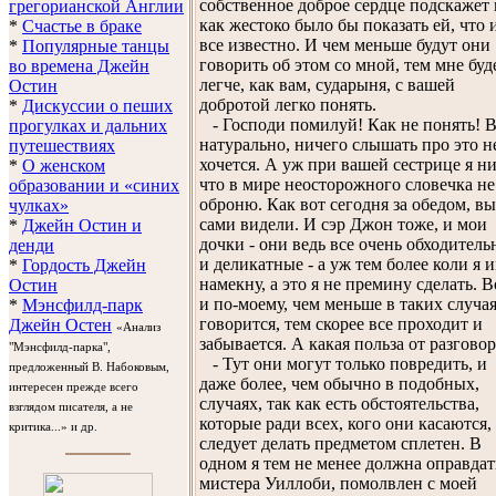
собственное доброе сердце подскажет 
грегорианской Англии
как жестоко было бы показать ей, что 
*
Счастье в браке
все известно. И чем меньше будут они
*
Популярные танцы
говорить об этом со мной, тем мне буд
во времена Джейн
легче, как вам, сударыня, с вашей
Остин
добротой легко понять.
*
Дискуссии о пеших
- Господи помилуй! Как не понять! В
прогулках и дальних
натурально, ничего слышать про это н
путешествиях
хочется. А уж при вашей сестрице я ни
*
О женском
что в мире неосторожного словечка не
образовании и «синих
оброню. Как вот сегодня за обедом, в
чулках»
сами видели. И сэр Джон тоже, и мои
*
Джейн Остин и
дочки - они ведь все очень обходител
денди
и деликатные - а уж тем более коли я 
*
Гордость Джейн
намекну, а это я не премину сделать. В
Остин
и по-моему, чем меньше в таких случа
*
Мэнсфилд-парк
говорится, тем скорее все проходит и
Джейн Остен
«Анализ
забывается. А какая польза от разгово
"Мэнсфилд-парка",
- Тут они могут только повредить, и
предложенный В. Набоковым,
даже более, чем обычно в подобных,
интересен прежде всего
случаях, так как есть обстоятельства,
взглядом писателя, а не
которые ради всех, кого они касаются,
критика...» и др.
следует делать предметом сплетен. В
одном я тем не менее должна оправдат
мистера Уиллоби, помолвлен с моей