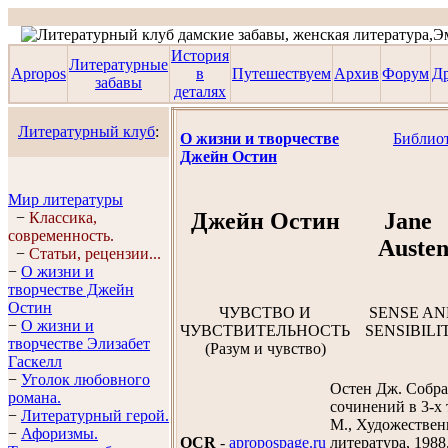
История
Литературные
Apropos
в
Путешествуем
Архив
Форум
Д
забавы
деталях
Литературный клуб
:
О жизни и творчестве
Библио
Джейн Остин
Мир литературы
Джейн Остин
Jane
−
Классика,
современность.
Auste
−
Статьи, рецензии...
−
О жизни и
творчестве Джейн
Остин
ЧУВСТВО И
SENSE A
−
О жизни и
ЧУВСТВИТЕЛЬНОСТЬ
SENSIBILI
творчестве Элизабет
(Разум и чувство)
Гaскелл
−
Уголок любовного
Остен Дж. Собр
романа.
сочинений в 3-х 
−
Литературный герой.
М., Художествен
−
Афоризмы.
OCR
-
apropospage.ru
литература, 1988