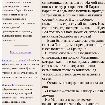
священника десять шагов. На мой вкус
русской одежды, начиная с
оно в тысячу раз прелестней Бартон-
одежды древних славян,
парка: там ведь мясо покупать приход
населявших берега Черного
за три мили, а ближе вашей матушки
моря, а затем во время
соседей никого. Ну, я подбодрю
переселения народов,
полковника, едва случай выпадет. Как
передвинувшихся к северу, и
говорится, где потеряешь, там и найде
кончая одеждой
Вот только бы нам добиться, чтобы он
предпетровского времени,
выкинула Уиллоби из головы!
делится на четыре главных
- Если бы нам это удалось, сударыня,
периода... »
сказала Элинор,- мы прекрасно обойд
и без полковника Брэндона!
Мы путешествуем:
С этими словами она поднялась и
отправилась на поиски Марианны,
Я опять хочу Париж!
«Я любила
которая, как она и ожидала, уединилас
тебя всегда, всю жизнь, с самого
себя в комнате и, когда она вошла, в
детства, зачитываясь Дюма и
безмолвной тоске склонялась над
Жюлем Верном. Эта любовь со
угасающим огнем, даже не засветив
мной и сейчас, когда я сижу...»
свечи.
- Оставь меня одну,- только и сказала
История Белозерского края
она.
«Деревянные дома, резные
- Оставлю,- ответила Элинор.- Если 
наличники, купола церквей,
ляжешь.
земляной вал — украшение
Но Марианна в нервическом
центра, синева озера,
раздражении сначала было наотрез