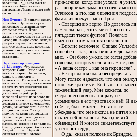
приказчика, когда они уехали, я узнал,
кабанчике... :))) Кира Найтли -
никакая не Лиззи, а самая
разговорчивая дама была некая миссис
натуральная Лидия, и ведет себя
Эллисон, а это, как я выяснил позднее,
соответственно...»
фамилия опекуна мисс Грей.
Наш Пушкин
«В попытке сказать
что-либо о Пушкине я сразу
- Совершенно верно. Но довелось ли
вспоминаю посвященные ему
вам услышать, что у мисс Грей есть
огромные труды. Люди
потратили на исследования
пятьдесят тысяч фунтов? Полагаю,
жизни и творчества годы и годы.
именно в этом кроется объяснение.
Разобрано каждое слово, каждый
рисунок изучен, расписана по
- Вполне возможно. Однако Уиллоби
минутам жизнь, даже косвенные
упоминания в чужих дневниках,
способен... так, по крайней мере, каже
письмах, мемуарах взяты на
мне...- Он было умолк, но затем добав
карандаш...»
голосом, которому словно сам не дове
Персонажи произведений
Л.Н.Толстого
«Что касается
- А ваша сестра... как она перенесла?..
хитрости Сони... Мне она не
- Ее страдания были беспредельны.
кажется хитрой. Несчастной,
одинокой, зависимой,
Могу только надеяться, что они окажу
безотказной. И письмо Николаю,
насколько я помню, она написала
столь же краткими. Ей был... ей нанес
не потому, что просчитала все
тяжелейший удар. Мне кажется, до
ходы, а под страшным
давлением старой графини,
вчерашнего дня она ни разу не
которая ей жизни из-за этого не
давала. Соне просто некуда было
усомнилась в его чувствах к ней. И да
деваться и ничего не оставалось
сейчас, быть может... Но я почти
делать, как освободить Николая
от данного слова. Между
убеждена, что он никогда не питал к н
прочим, мужские персонажи в
искренней нежности. Вкрадчивый
Войне и мире, тоже далеки от
идеала. Тот же Николай,
обманщик! И многое свидетельствует, 
например, совсем не походит на
благородного героя. Как и князь
у него нет сердца.
Андрей, и Пьер. Первый
- О да,- сказал полковник Брэндон,-
слишком циничен, второй -