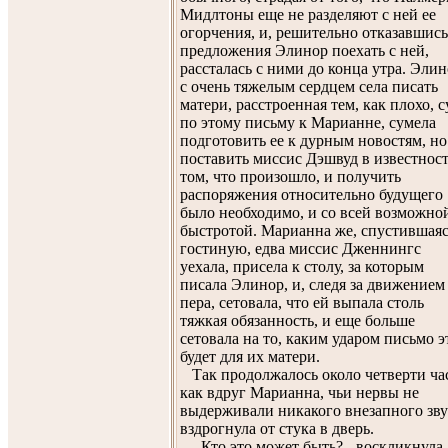
Мидлтоны еще не разделяют с ней ее
огорчения, и, решительно отказавшись
предложения Элинор поехать с ней,
рассталась с ними до конца утра. Эли
с очень тяжелым сердцем села писать
матери, расстроенная тем, как плохо, с
по этому письму к Марианне, сумела
подготовить ее к дурным новостям, но
поставить миссис Дэшвуд в известност
том, что произошло, и получить
распоряжения относительно будущего
было необходимо, и со всей возможно
быстротой. Марианна же, спустившаяс
гостиную, едва миссис Дженнингс
уехала, присела к столу, за которым
писала Элинор, и, следя за движением
пера, сетовала, что ей выпала столь
тяжкая обязанность, и еще больше
сетовала на то, каким ударом письмо э
будет для их матери.
Так продолжалось около четверти час
как вдруг Марианна, чьи нервы не
выдерживали никакого внезапного зву
вздрогнула от стука в дверь.
- Кто это может быть? - воскликнула