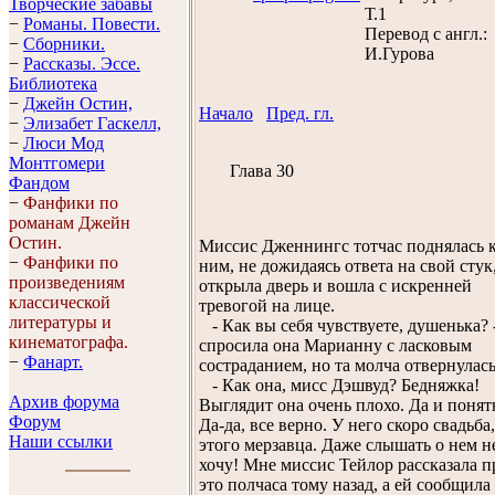
Творческие забавы
Т.1
−
Романы. Повести.
Перевод с англ.:
−
Сборники.
И.Гурова
−
Рассказы. Эссe.
Библиотека
−
Джейн Остин,
Начало
Пред. гл.
−
Элизабет Гaскелл,
−
Люси Мод
Монтгомери
Глава 30
Фандом
−
Фанфики по
романам Джейн
Остин.
Миссис Дженнингс тотчас поднялась 
−
Фанфики по
ним, не дожидаясь ответа на свой стук
произведениям
открыла дверь и вошла с искренней
классической
тревогой на лице.
литературы и
- Как вы себя чувствуете, душенька? 
кинематографа.
спросила она Марианну с ласковым
−
Фанарт.
состраданием, но та молча отвернулась
- Как она, мисс Дэшвуд? Бедняжка!
Архив форума
Выглядит она очень плохо. Да и понят
Форум
Да-да, все верно. У него скоро свадьба,
Наши ссылки
этого мерзавца. Даже слышать о нем н
хочу! Мне миссис Тейлор рассказала п
это полчаса тому назад, а ей сообщила