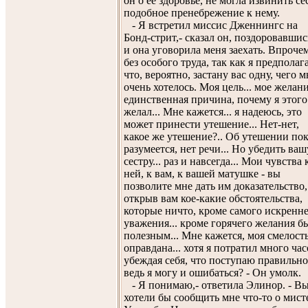
он о ее здоровье, не могла извинить се
подобное пренебрежение к нему.
- Я встретил миссис Дженнингс на
Бонд-стрит,- сказал он, поздоровавшис
и она уговорила меня заехать. Впрочем
без особого труда, так как я предполаг
что, вероятно, застану вас одну, чего м
очень хотелось. Моя цель... мое желани
единственная причина, почему я этого
желал... Мне кажется... я надеюсь, это
может принести утешение... Нет-нет,
какое же утешение?.. Об утешении пок
разумеется, нет речи... Но убедить ваш
сестру... раз и навсегда... Мои чувства 
ней, к вам, к вашей матушке - вы
позволите мне дать им доказательство,
открыв вам кое-какие обстоятельства,
которые ничто, кроме самого искренн
уважения... кроме горячего желания б
полезным... Мне кажется, моя смелост
оправдана... хотя я потратил много час
убеждая себя, что поступаю правильно
ведь я могу и ошибаться? - Он умолк.
- Я понимаю,- ответила Элинор. - В
хотели бы сообщить мне что-то о мист