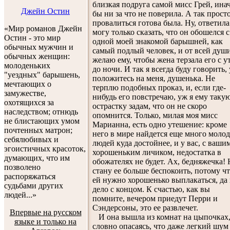
близкая подруга самой мисс Грей, инач
Джейн Остин
бы ни за что не поверила. А так прост
провалиться готова была. Ну, ответила 
«Мир романов Джейн
могу только сказать, что он обошелся с
Остин - это мир
одной моей знакомой барышней, как
обычных мужчин и
самый подлый человек, и от всей душ
обычных женщин:
желаю ему, чтобы жена терзала его с у
молоденьких
до ночи. И так я всегда буду говорить,
"уездных" барышень,
положитесь на меня, душенька. Не
мечтающих о
терплю подобных проказ, и, если где-
замужестве,
нибудь его повстречаю, уж я ему таку
охотящихся за
острастку задам, что он не скоро
наследством; отнюдь
опомнится. Только, милая моя мисс
не блистающих умом
Марианна, есть одно утешение: кроме
почтенных матрон;
него в мире найдется еще много моло
себялюбивых и
людей куда достойнее, и у вас, с ваши
эгоистичных красоток,
хорошеньким личиком, недостатка в
думающих, что им
обожателях не будет. Ах, бедняжечка! 
позволено
стану ее больше беспокоить, потому ч
распоряжаться
ей нужно хорошенько выплакаться, да
судьбами других
дело с концом. К счастью, как вы
людей...»
помните, вечером приедут Перри и
Сэндерсоны, это ее развлечет.
Впервые на русском
И она вышла из комнат на цыпочках
языке и только на
словно опасаясь, что даже легкий шум