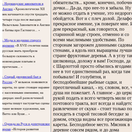
обязательств... кроме, конечно, побоч
- Нормандские завоеватели в
дочки... Да-да, про нее-то я забыла. Ну
Англии
«Хронологически XII
ее можно отдать в учение, это недорог
век начинается спустя тридцать
обойдется. Вот и с плеч долой. Делаф
четыре года после высадки
прекрасное имение, уж поверьте мне. 
Вильгельма Завоевателя в Англии
дом прекрасный, как говорится, по
и битвы при Гастингсе... »
старинной моде строен, отменно и со
всеми мыслимыми удобствами. По
- Моды и модники старого
сторонам загорожен длинными садов
времени
«В XVII столетии наша
стенами, а вдоль них выращены лучши
русская знать приобрела
стране фруктовые деревья. А в углу та
большую склонность к
шелковица, доложу я вам! Господи, да
новомодным платьям и
с Шарлоттой просто объелись ягодами
прическам... »
нее в тот единственный раз, когда там
побывали! И голубятня, и
- Старый дворянский быт в
бесподобнейшие рыбные садки, и
России
«У вельмож появляются
преотличный канал, - ну, словом, все, 
кареты, по цене стоящие наравне
душа ни пожелает. А главное - до цер
с населенными имениями; на
рукой подать и всего четверть мили от
дверцах иной раззолоченной
почтового тракта, вот всегда и найдетс
кареты пишут пастушечьи сцены
развлечение от скуки - стоит только п
такие великие художники, как
посидеть в старой тисовой беседке за
Ватто или Буше... »
домом, откуда видны все проезжающи
кареты. Бесподобное место. Мясник в
- Одежда на Руси в допетровское
деревне совсем рядом, и до дома
время
«История развития