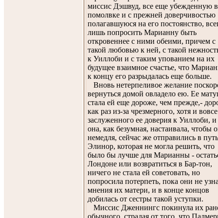
миссис Дэшвуд, все еще убежденную в
помолвке и с прежней доверчивостью
полагавшуюся на его постоянство, все
лишь попросить Марианну быть
откровеннее с ними обеими, причем с
такой любовью к ней, с такой нежнос
к Уиллоби и с таким упованием на их
будущее взаимное счастье, что Мариа
к концу его разрыдалась еще больше.
Вновь нетерпеливое желание поскор
вернуться домой овладело ею. Ее мат
стала ей еще дороже, чем прежде,- до
как раз из-за чрезмерного, хотя и вовсе
заслуженного ее доверия к Уиллоби, и
она, как безумная, настаивала, чтобы 
немедля, сейчас же отправились в путь
Элинор, которая не могла решить, что
было бы лучше для Марианны - остать
Лондоне или возвратиться в Бар-тон,
ничего не стала ей советовать, но
попросила потерпеть, пока они не узн
мнения их матери, и в конце концов
добилась от сестры такой уступки.
Миссис Дженнингс покинула их ран
обычного, страдая от того, что Палме