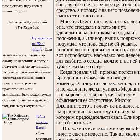
Согласитесь, что это хороший
сон для нее сейчас лучшее целительно
повод сказать пару слов за
средство, а потому, с вашего позволени
именинницу…»
выпью это вино сама.
Миссис Дженнингс, как ни сожалела
Библиотека Путешествий
она, что опоздала на пять минут,
(Тур Хейердал)
удовольствовалась таким выходом из
положения, а Элинор, выпив полрюмк
Путешествие
подумала, что пока еще не ей решать,
на "Кон-
полезно ли оно при желчной подагре, 
Тики":
«Если
вот испробовать, насколько оно целеб
вы пускаетесь в плавание по
для разбитого сердца, можно и на ней 
океану на деревянном плоту с
хуже, чем на ее сестре.
попугаем и пятью спутниками,
Когда подали чай, приехал полковни
то раньше или позже неизбежно
Брэндон и по тому, как он оглядел
случится следующее: одним
комнату, Элинор тотчас заключила, чт
прекрасным утром вы
и не ждал и не желал увидеть Марианн
проснетесь в океане,
что, короче говоря, он уже знает, чем
выспавшись, быть может, лучше
объясняется ее отсутствие. Миссис
обычного, и начнете думать о
Дженнингс это в голову не пришло, и,
том, как вы тут очутились...»
направившись к чайному столику, за
которым председательствовала Элинор
Тайна
она ей шепнула:
острова
- Полковник все такой же хмурый. Е
Пасхи:
ничего еще не известно. Так вы скажи
«Они
ему, душенька.
воздвигали