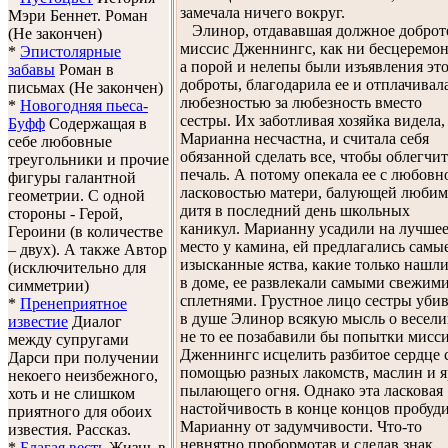
замечала ничего вокруг.
Мэри Беннет. Роман
Элинор, отдававшая должное доброт
(Не закончен)
миссис Дженнингс, как ни бесцеремо
*
Эпистолярные
а порой и нелепы были изъявления эт
забавы
Роман в
доброты, благодарила ее и отплачивал
письмах (Не закончен)
любезностью за любезность вместо
*
Новогодняя пьеса-
сестры. Их заботливая хозяйка видела,
Буфф
Содержащая в
Марианна несчастна, и считала себя
себе любовные
обязанной сделать все, чтобы облегчит
треугольники и прочие
печаль. А потому опекала ее с любовн
фигуры галантной
ласковостью матери, балующей любим
геометрии. С одной
дитя в последний день школьных
стороны - Герой,
каникул. Марианну усадили на лучше
Героини (в количестве
место у камина, ей предлагались самы
– двух). А также Автор
изысканные яства, какие только нашл
(исключительно для
в доме, ее развлекали самыми свежим
симметрии)
сплетнями. Грустное лицо сестры уби
*
Пренеприятное
в душе Элинор всякую мысль о весели
известие
Диалог
не то ее позабавили бы попытки мисс
между супругами
Дженнингс исцелить разбитое сердце 
Дарси при получении
помощью разных лакомств, маслин и я
некоего неизбежного,
пылающего огня. Однако эта ласковая
хоть и не слишком
настойчивость в конце концов пробуд
приятного для обоих
Марианну от задумчивости. Что-то
известия. Рассказ.
невнятно пробормотав и сделав знак
*
Благая весть
Жизнь в