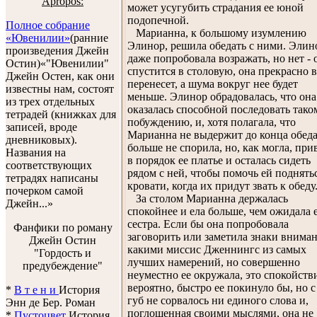
Apropos:
может усугубить страдания ее юной
подопечной.
Полное собрание
Марианна, к большому изумлению
«Ювенилии»
(ранние
Элинор, решила обедать с ними. Элин
произведения Джейн
даже попробовала возражать, но нет - 
Остин)«"Ювенилии"
спустится в столовую, она прекрасно в
Джейн Остен, как они
перенесет, а шума вокруг нее будет
известны нам, состоят
меньше. Элинор обрадовалась, что она
из трех отдельных
оказалась способной последовать тако
тетрадей (книжках для
побуждению, и, хотя полагала, что
записей, вроде
Марианна не выдержит до конца обеда
дневниковых).
больше не спорила, но, как могла, при
Названия на
в порядок ее платье и осталась сидеть
соответствующих
рядом с ней, чтобы помочь ей поднятьс
тетрадях написаны
кровати, когда их придут звать к обеду
почерком самой
За столом Марианна держалась
Джейн...»
спокойнее и ела больше, чем ожидала 
сестра. Если бы она попробовала
Фанфики по роману
заговорить или заметила знаки вниман
Джейн Остин
какими миссис Дженнингс из самых
"Гордость и
лучших намерений, но совершенно
предубеждение"
неуместно ее окружала, это спокойств
вероятно, быстро ее покинуло бы, но с
*
В т е н и
История
губ не сорвалось ни единого слова и,
Энн де Бер. Роман
поглощенная своими мыслями, она не
*
Пустоцвет
История