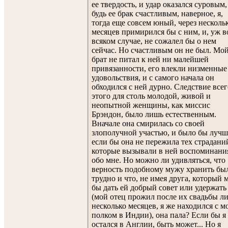
ее твердость, и удар оказался суровым,
будь ее брак счастливым, наверное, я,
тогда еще совсем юный, через несколь
месяцев примирился бы с ним, и, уж в
всяком случае, не сожалел бы о нем
сейчас. Но счастливым он не был. Мо
брат не питал к ней ни малейшей
привязанности, его влекли низменные
удовольствия, и с самого начала он
обходился с ней дурно. Следствие всег
этого для столь молодой, живой и
неопытной женщины, как миссис
Брэндон, было лишь естественным.
Вначале она смирилась со своей
злополучной участью, и было бы лучш
если бы она не пережила тех страдани
которые вызывали в ней воспоминани
обо мне. Но можно ли удивляться, что
верность подобному мужу хранить бы
трудно и что, не имея друга, который 
бы дать ей добрый совет или удержать
(мой отец прожил после их свадьбы л
несколько месяцев, я же находился с 
полком в Индии), она пала? Если бы я
остался в Англии, быть может... Но я