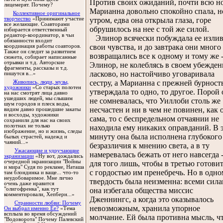
Против своих ожиданий, почти всю н
лицемерят. Почему?
Марианна довольно спокойно спала, н
Коллективное оригинальное
творчество
«Принимают участие
утром, едва она открыла глаза, горе
все желающие. Соавторами
обрушилось на нее с той же силой.
избирается ответственный
редактор-координатор, в чьи
Элинор всячески побуждала ее излив
обязанности входит
свои чувства, и до завтрака они много 
координация работы соавторов.
Также он следит за развитием
возвращались все к одному и тому же 
сюжета, собирает написанные
отрывки и т.д. Авторские
Элинор, не колеблясь в своем убежден
фрагменты, рассказы и т.д.
ласково, но настойчиво уговаривала
пишутся в...»
сестру, а Марианна с прежней бурнос
Живопись, люди, музы,
художники
«Со старых полотен
утверждала то одно, то другое. Порой 
на нас смотрят лица давно
ушедших людей, мы слышим
не сомневалась, что Уиллоби столь же
шум городов и плеск воды,
несчастен и ни в чем не повинен, как 
видим давно прошедшие закаты
и восходы, художники
сама, то с беспредельном отчаянии не
сохранили для нас на своих
полотнах не только
находила ему никаких оправданий. В 
изображение, но и жизнь, следы
минуту она была исполнена глубокого
былых страстей, надежд и
чаяний...»
безразличия к мнению света, а в ту
Ужасающие и удручающие
намеревалась бежать от него навсегда 
экранизации
«Ну вот, дождались
очередной экранизации "Войны
для того лишь, чтобы в третью готови
и мира" Судя по рекламе, Наташа
с гордостью им пренебречь. Но в одно
там блондинка и ваще... что-то
неудобоваримое. Мне лично
твердость была неизменна: всеми сил
очень даже нравится
"олигофренка", как тут
она избегала общества миссис
комментировали, Хепберн...»
Дженнингс, а когда это оказывалось
Странности любви: Почему
невозможным, хранила упорное
Он выбрал именно Ее?
«Тема
всплыла во время обсуждений
молчание. Ей была противна мысль, ч
"Водоворота" Почему Палевский