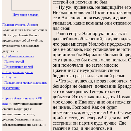
сестрой он все-таки не был.
- Ну уж, душенька, не защищайте его
Не был помолвлен! После того так во
История в деталях:
ее в Алленеме по всему дому и даже
указывал, какие комнаты они отделаю
Правила этикета, Англия
:
для себя!
«Данная книга была написана в
Ради сестры Элинор уклонилась от
1832 году Элизой Лесли и
дальнейших объяснений, в душе надея
представляет собой учебник-
что ради мистера Уиллоби продолжать
руководство для молодых
она не обязана, ибо установление ист
девушек...»
причинило бы Марианне большой вред
- Пребывание в гостях
ему принесло бы очень мало пользы. 
- Прием гостей
они помолчали, но затем миссис
- Приглашение на чай
Дженнингс с неукротимой своей
- Поведение на улице
бодростью разразилась новой речью.
- Покупки
- Что же, душечка, не зря говорится, 
- Поведение в местах массовых
без добра не бывает: полковник Брэнд
развлечений
зато в выигрыше. Теперь-то он ее
добьется. Это уж как пить дать. Помян
- Брак в Англии начала XVIII
мое слово, к Иванову дню они поженят
века
«...замужнюю женщину
не иначе. Господи! Как он будет
ставили в один ряд с
посмеиваться, когда узнает! Вот бы ем
несовершеннолетними,
прийти сегодня вечером! И для вашей
душевнобольными и лицами,
сестрицы он партия куда лучше. Две
объявлявшимися вне закона... »
тысячи в год, и ни долгов, ни