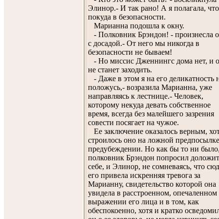
Элинор.- И так рано! А я полагала, чт
покуда в безопасности.
Марианна подошла к окну.
- Полковник Брэндон! - произнесла 
с досадой.- От него мы никогда в
безопасности не бываем!
- Но миссис Дженнингс дома нет, и 
не станет заходить.
- Даже в этом я на его деликатность 
положусь,- возразила Марианна, уже
направляясь к лестнице.- Человек,
которому некуда девать собственное
время, всегда без малейшего зазрения
совести посягает на чужое.
Ее заключение оказалось верным, хо
строилось оно на ложной предпосылке
предубеждении. Но как бы то ни было
полковник Брэндон попросил доложит
себе, и Элинор, не сомневаясь, что сю
его привела искренняя тревога за
Марианну, свидетельство которой она
увидела в расстроенном, опечаленном
выражении его лица и в том, как
обеспокоенно, хотя и кратко осведоми