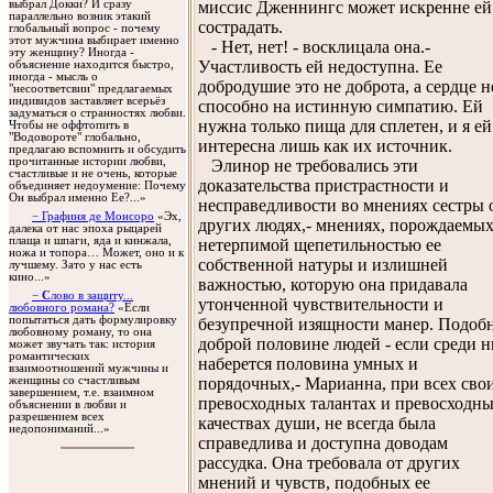
выбрал Докки? И сразу
миссис Дженнингс может искренне ей
параллельно возник этакий
сострадать.
глобальный вопрос - почему
этот мужчина выбирает именно
- Нет, нет! - восклицала она.-
эту женщину? Иногда -
Участливость ей недоступна. Ее
объяснение находится быстро,
иногда - мысль о
добродушие это не доброта, а сердце н
"несоответсвии" предлагаемых
индивидов заставляет всерьёз
способно на истинную симпатию. Ей
задуматься о странностях любви.
нужна только пища для сплетен, и я ей
Чтобы не оффтопить в
"Водовороте" глобально,
интересна лишь как их источник.
предлагаю вспомнить и обсудить
прочитанные истории любви,
Элинор не требовались эти
счастливые и не очень, которые
доказательства пристрастности и
объединяет недоумение: Почему
Он выбрал именно Ее?...»
несправедливости во мнениях сестры 
− Графиня де Монсоро
«Эх,
других людях,- мнениях, порождаемы
далека от нас эпоха рыцарей
плаща и шпаги, яда и кинжала,
нетерпимой щепетильностью ее
ножа и топора… Может, оно и к
собственной натуры и излишней
лучшему. Зато у нас есть
кино...»
важностью, которую она придавала
−
С
лово в защиту...
утонченной чувствительности и
любовного романа?
«Если
попытаться дать формулировку
безупречной изящности манер. Подоб
любовному роману, то она
доброй половине людей - если среди 
может звучать так: история
романтических
наберется половина умных и
взаимоотношений мужчины и
женщины со счастливым
порядочных,- Марианна, при всех сво
завершением, т.е. взаимном
превосходных талантах и превосходн
объяснении в любви и
разрешением всех
качествах души, не всегда была
недопониманий...»
справедлива и доступна доводам
рассудка. Она требовала от других
мнений и чувств, подобных ее