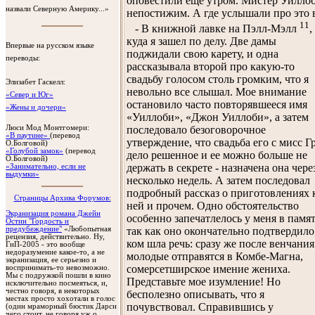
оповестили еще утром. Мистер Уилло
назвали Северную Америку...»
непостижим. А где услышали про это 
11
- В книжной лавке на Пэлл-Мэлл
,
куда я зашел по делу. Две дамы
Впервые на русском языке
поджидали свою карету, и одна
переводы:
рассказывала второй про какую-то
свадьбу голосом столь громким, что я
Элизабет Гаскелл
:
невольно все слышал. Мое внимание
«Север и Юг»
остановило часто повторявшееся имя
«Жены и дочери»
«Уиллоби», «Джон Уиллоби», а затем
Люси Мод Монтгомери
:
последовало безоговорочное
«В паутине»
(перевод
утверждение, что свадьба его с мисс Г
О.Болговой)
«Голубой замок»
(перевод
дело решенное и ее можно больше не
О.Болговой)
держать в секрете - назначена она чере
«Занимательно, если не
выдумки»
несколько недель. А затем последовал
подробный рассказ о приготовлениях 
Cтраницы Архива Форумов:
ней и прочем. Одно обстоятельство
Экранизация романа Джейн
особенно запечатлелось у меня в памят
Остин "Гордость и
предубеждение"
«Любопытная
так как оно окончательно подтвердило
рецензия, действительно. Ну,
ком шла речь: сразу же после венчания
ГиП-2005 - это вообще
недоразумение какое-то, а не
молодые отправятся в Комбе-Магна,
экранизация, ее серьезно и
сомерсетширское имение жениха.
воспринимать-то невозможно.
Мы с подружкой пошли в кино
Представьте мое изумление! Но
исключительно посмеяться, и,
честно говоря, в некоторых
бесполезно описывать, что я
местах просто хохотали в голос
почувствовал. Справившись у
(один мраморный бюстик Дарси
чего стоит, не говоря уж о