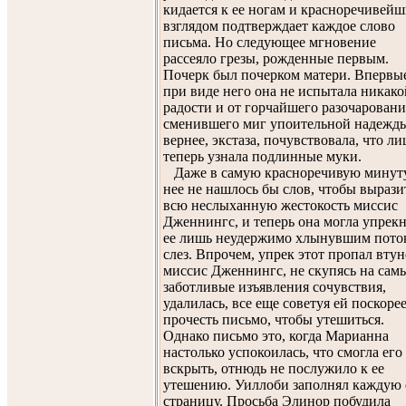
кидается к ее ногам и красноречивей
взглядом подтверждает каждое слово
письма. Но следующее мгновение
рассеяло грезы, рожденные первым.
Почерк был почерком матери. Впервы
при виде него она не испытала никако
радости и от горчайшего разочаровани
сменившего миг упоительной надежды
вернее, экстаза, почувствовала, что л
теперь узнала подлинные муки.
Даже в самую красноречивую минут
нее не нашлось бы слов, чтобы вырази
всю неслыханную жестокость миссис
Дженнингс, и теперь она могла упрек
ее лишь неудержимо хлынувшим пото
слез. Впрочем, упрек этот пропал втун
миссис Дженнингс, не скупясь на сам
заботливые изъявления сочувствия,
удалилась, все еще советуя ей поскоре
прочесть письмо, чтобы утешиться.
Однако письмо это, когда Марианна
настолько успокоилась, что смогла его
вскрыть, отнюдь не послужило к ее
утешению. Уиллоби заполнял каждую 
страницу. Просьба Элинор побудила