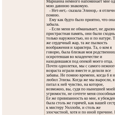
Марианна немного напоминает мне о
мою давнюю знакомую.
- Нет-нет,- сказала Элинор,- я отличн
помню.
Ему как будто было приятно, что она
забыла.
- Если меня не обманывает, не дразн
пристрастная память, они были сходн
только наружностью, но и по натуре. 
же сердечный жар, та же пылкость
воображения и характера. Та, о ком я
говорю, была близкая моя родственни
осиротевшая во младенчестве и
находившаяся под опекой моего отца.
Почти однолетки, мы с самого нежног
возраста играли вместе и делили все
забавы. Не помню времени, когда б я н
любил Элизы. Когда же мы выросли, я
питал к ней чувство, на которое,
возможно, вы, судя по нынешней моей
угрюмости, не сочтете меня способны
Ее же привязанность ко мне, я убежден
была столь же горячей, как вашей сест
к мистеру Уиллоби, и столь же
злосчастной, хотя и по иной причине.