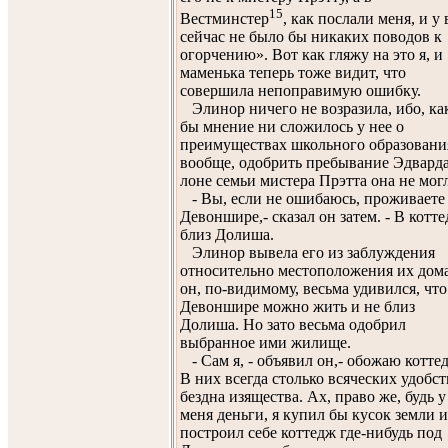
15
Вестминстер
, как послали меня, и у 
сейчас не было бы никаких поводов к
огорчению». Вот как гляжу на это я, и
маменька теперь тоже видит, что
совершила непоправимую ошибку.
Элинор ничего не возразила, ибо, ка
бы мнение ни сложилось у нее о
преимуществах школьного образовани
вообще, одобрить пребывание Эдварда
лоне семьи мистера Прэтта она не могл
- Вы, если не ошибаюсь, проживаете
Девоншире,- сказал он затем. - В котт
близ Долиша.
Элинор вывела его из заблуждения
относительно местоположения их дома
он, по-видимому, весьма удивился, что
Девоншире можно жить и не близ
Долиша. Но зато весьма одобрил
выбранное ими жилище.
- Сам я, - объявил он,- обожаю котте
В них всегда столько всяческих удобст
бездна изящества. Ах, право же, будь у
меня деньги, я купил бы кусок земли и
построил себе коттедж где-нибудь под