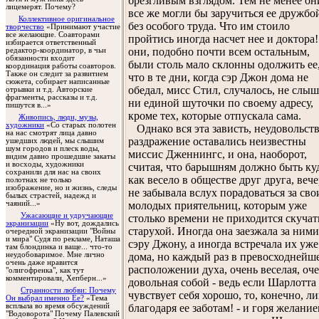
брезгливым взглядом. Тем не менее он
лицемерят. Почему?
все же могли бы заручиться ее дружбо
Коллективное оригинальное
без особого труда. Что им стоило
творчество
«Принимают участие
все желающие. Соавторами
пройтись иногда насчет нее и доктора
избирается ответственный
они, подобно почти всем остальным,
редактор-координатор, в чьи
обязанности входит
были столь мало склонны одолжить ее
координация работы соавторов.
Также он следит за развитием
что в те дни, когда сэр Джон дома не
сюжета, собирает написанные
обедал, мисс Стил, случалось, не слы
отрывки и т.д. Авторские
фрагменты, рассказы и т.д.
ни единой шуточки по своему адресу,
пишутся в...»
кроме тех, которые отпускала сама.
Живопись, люди, музы,
художники
«Со старых полотен
Однако вся эта зависть, неудовольств
на нас смотрят лица давно
раздражение оставались неизвестны
ушедших людей, мы слышим
шум городов и плеск воды,
миссис Дженнингс, и она, наоборот,
видим давно прошедшие закаты
и восходы, художники
считая, что барышням должно быть ку
сохранили для нас на своих
как весело в обществе друг друга, веч
полотнах не только
изображение, но и жизнь, следы
не забывала вслух порадоваться за сво
былых страстей, надежд и
молодых приятельниц, которым уже
чаяний...»
Ужасающие и удручающие
столько времени не приходится скучат
экранизации
«Ну вот, дождались
старухой. Иногда она заезжала за ними
очередной экранизации "Войны
и мира" Судя по рекламе, Наташа
сэру Джону, а иногда встречала их уже
там блондинка и ваще... что-то
дома, но каждый раз в превосходнейш
неудобоваримое. Мне лично
очень даже нравится
расположении духа, очень веселая, оч
"олигофренка", как тут
комментировали, Хепберн...»
довольная собой - ведь если Шарлотта
Странности любви: Почему
чувствует себя хорошо, то, конечно, л
Он выбрал именно Ее?
«Тема
благодаря ее заботам! - и горя желани
всплыла во время обсуждений
"Водоворота" Почему Палевский