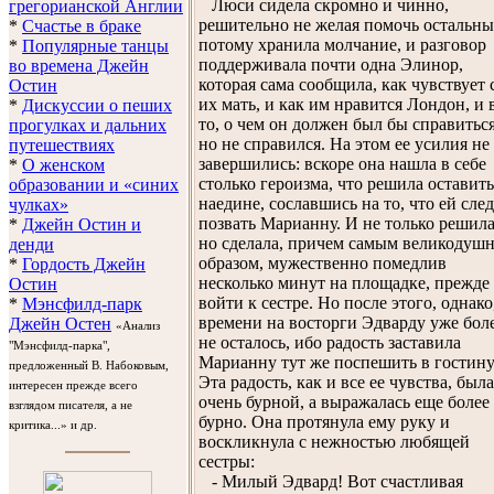
Люси сидела скромно и чинно,
грегорианской Англии
решительно не желая помочь остальны
*
Счастье в браке
потому хранила молчание, и разговор
*
Популярные танцы
поддерживала почти одна Элинор,
во времена Джейн
которая сама сообщила, как чувствует 
Остин
их мать, и как им нравится Лондон, и 
*
Дискуссии о пеших
то, о чем он должен был бы справиться
прогулках и дальних
но не справился. На этом ее усилия не
путешествиях
завершились: вскоре она нашла в себе
*
О женском
столько героизма, что решила оставить
образовании и «синих
наедине, сославшись на то, что ей сле
чулках»
позвать Марианну. И не только решила
*
Джейн Остин и
но сделала, причем самым великодуш
денди
образом, мужественно помедлив
*
Гордость Джейн
несколько минут на площадке, прежде
Остин
войти к сестре. Но после этого, однако
*
Мэнсфилд-парк
времени на восторги Эдварду уже бол
Джейн Остен
«Анализ
не осталось, ибо радость заставила
"Мэнсфилд-парка",
Марианну тут же поспешить в гостин
предложенный В. Набоковым,
Эта радость, как и все ее чувства, была
интересен прежде всего
очень бурной, а выражалась еще более
взглядом писателя, а не
бурно. Она протянула ему руку и
критика...» и др.
воскликнула с нежностью любящей
сестры:
- Милый Эдвард! Вот счастливая