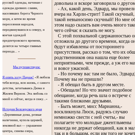
довольна и вскоре заговорила о другом
русской одежды, начиная с
- Ах, какой день, Эдвард, мы провел
одежды древних славян,
вчера на Харли-стрит! Такой скучный,
населявших берега Черного
такой невыносимо скучный! Но мне о
моря, а затем во время
этом надо сказать вам очень много так
переселения народов,
чего сейчас я сказать не могу.
передвинувшихся к северу, и
С этой похвальной сдержанностью о
кончая одеждой
отложила до другого времени, когда о
предпетровского времени,
будут избавлены от постороннего
делится на четыре главных
присутствия, рассказ о том, что их об
периода... »
родственников она нашла еще более
неприятными, чем прежде, а уж его ма
Мы путешествуем:
и вовсе ужасной.
- Но почему вас там не было, Эдвард
Я опять хочу Париж!
«Я любила
Почему вы не пришли?
тебя всегда, всю жизнь, с самого
- Я обещал быть в другом месте.
детства, зачитываясь Дюма и
- Обещали! Но что значит подобное
Жюлем Верном. Эта любовь со
обещание, когда речь шла о встрече с
мной и сейчас, когда я сижу...»
такими близкими друзьями.
- Быть может, мисс Марианна,-
История Белозерского края
воскликнула Люси, радуясь случаю
«Деревянные дома, резные
немножко свести с ней счеты,- вы
наличники, купола церквей,
полагаете что молодые джентльмены
земляной вал — украшение
никогда не держат обещаний, как в ма
центра, синева озера,
так и в большом, если им того не хоче