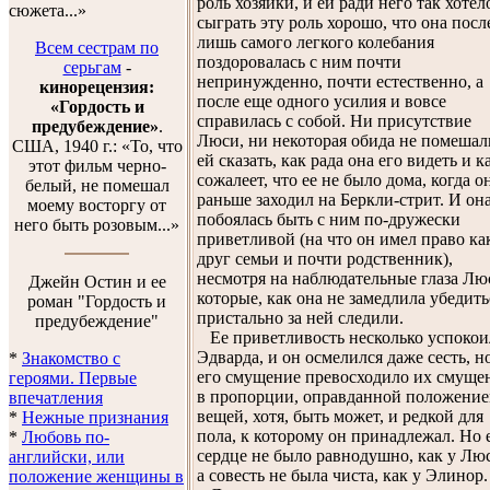
роль хозяйки, и ей ради него так хотел
сюжета...»
сыграть эту роль хорошо, что она посл
лишь самого легкого колебания
Всем сестрам по
поздоровалась с ним почти
серьгам
-
непринужденно, почти естественно, а
кинорецензия:
после еще одного усилия и вовсе
«Гордость и
справилась с собой. Ни присутствие
предубеждение»
.
Люси, ни некоторая обида не помешал
США, 1940 г.: «То, что
ей сказать, как рада она его видеть и к
этот фильм черно-
сожалеет, что ее не было дома, когда о
белый, не помешал
раньше заходил на Беркли-стрит. И он
моему восторгу от
побоялась быть с ним по-дружески
него быть розовым...»
приветливой (на что он имел право ка
друг семьи и почти родственник),
несмотря на наблюдательные глаза Лю
Джейн Остин и ее
которые, как она не замедлила убедить
роман "Гордость и
пристально за ней следили.
предубеждение"
Ее приветливость несколько успокои
Эдварда, и он осмелился даже сесть, н
*
Знакомство с
его смущение превосходило их смуще
героями. Первые
в пропорции, оправданной положени
впечатления
вещей, хотя, быть может, и редкой для
*
Нежные признания
пола, к которому он принадлежал. Но 
*
Любовь по-
сердце не было равнодушно, как у Лю
английски, или
а совесть не была чиста, как у Элинор.
положение женщины в