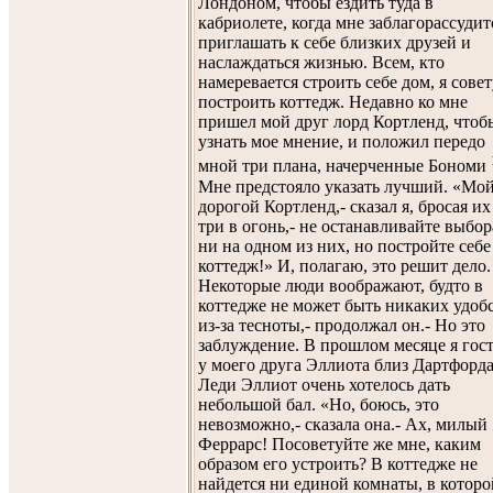
Лондоном, чтобы ездить туда в
кабриолете, когда мне заблагорассудит
приглашать к себе близких друзей и
наслаждаться жизнью. Всем, кто
намеревается строить себе дом, я сове
построить коттедж. Недавно ко мне
пришел мой друг лорд Кортленд, чтоб
узнать мое мнение, и положил передо
мной три плана, начерченные Бономи
Мне предстояло указать лучший. «Мо
дорогой Кортленд,- сказал я, бросая их
три в огонь,- не останавливайте выбор
ни на одном из них, но постройте себе
коттедж!» И, полагаю, это решит дело.
Некоторые люди воображают, будто в
коттедже не может быть никаких удоб
из-за тесноты,- продолжал он.- Но это
заблуждение. В прошлом месяце я гос
у моего друга Эллиота близ Дартфорда
Леди Эллиот очень хотелось дать
небольшой бал. «Но, боюсь, это
невозможно,- сказала она.- Ах, милый
Феррарс! Посоветуйте же мне, каким
образом его устроить? В коттедже не
найдется ни единой комнаты, в которо