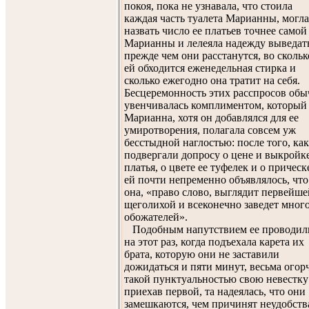
покоя, пока не узнавала, что стоила
каждая часть туалета Марианны, могла
назвать число ее платьев точнее самой
Марианны и лелеяла надежду выведат
прежде чем они расстанутся, во скольк
ей обходится еженедельная стирка и
сколько ежегодно она тратит на себя.
Бесцеремонность этих расспросов об
увенчивалась комплиментом, который
Марианна, хотя он добавлялся для ее
умиротворения, полагала совсем уж
бесстыдной наглостью: после того, как
подвергали допросу о цене и выкройке
платья, о цвете ее туфелек и о прическ
ей почти непременно объявлялось, что
она, «право слово, выглядит первейше
щеголихой и всеконечно заведет мног
обожателей».
Подобным напутствием ее проводил
на этот раз, когда подъехала карета их
брата, которую они не заставили
дожидаться и пяти минут, весьма огор
такой пунктуальностью свою невестку
приехав первой, та надеялась, что они
замешкаются, чем причинят неудобств