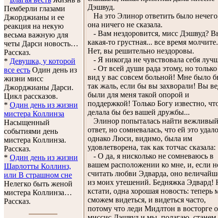
Дэшвуд.
Пемберли глазами
На это Элинор ответить было нечего
Джорджианы и ее
она ничего не сказала.
реакция на некую
- Вам нездоровится, мисс Дэшвуд? В
весьма важную для
какая-то грустная... все время молчите.
четы Дарси новость…
Нет, вы решительно нездоровы.
Рассказ.
- Я никогда не чувствовала себя лучш
*
Девушка, у которой
- От всей души рада этому, но только
все есть
Один день из
вид у вас совсем больной! Мне было 
жизни мисс
так жаль, если бы вы захворали! Вы ве
Джорджианы Дарси.
были для меня такой опорой и
Цикл рассказов.
поддержкой! Только Богу известно, что
*
Один день из жизни
делала бы без вашей дружбы...
мистера Коллинза
Элинор попыталась найти вежливы
Насыщенный
ответ, но сомневалась, что ей это удало
событиями день
однако Люси, видимо, была им
мистера Коллинза.
удовлетворена, так как тотчас сказала:
Рассказ.
- О да, я нисколько не сомневаюсь в
*
Один день из жизни
вашем расположении ко мне, и, если н
Шарлотты Коллинз,
считать любви Эдварда, оно величайш
или В страшном сне
из моих утешений. Бедняжка Эдвард! 
Нелегко быть женой
кстати, одна хорошая новость: теперь 
мистера Коллинза…
сможем видеться, и видеться часто,
Рассказ.
потому что леди Мидлтон в восторге о
миссис Дэшвуд и мы, полагаю, станем