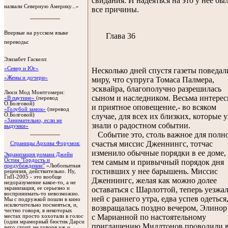
свидания. И надеяться на это у нее бы
назвали Северную Америку...»
все причины.
Впервые на русском языке
Глава 36
переводы:
Элизабет Гаскелл
:
«Север и Юг»
Несколько дней спустя газеты поведал
«Жены и дочери»
миру, что супруга Томаса Палмера,
эсквайра, благополучно разрешилась
Люси Мод Монтгомери
:
сыном и наследником. Весьма интерес
«В паутине»
(перевод
О.Болговой)
и приятное оповещение,- во всяком
«Голубой замок»
(перевод
О.Болговой)
случае, для всех их близких, которые 
«Занимательно, если не
знали о радостном событии.
выдумки»
Событие это, столь важное для полн
счастья миссис Дженнингс, тотчас
Cтраницы Архива Форумов:
изменило обычные порядки в ее доме, 
Экранизация романа Джейн
Остин "Гордость и
тем самым и привычный порядок дня
предубеждение"
«Любопытная
гостивших у нее барышень. Миссис
рецензия, действительно. Ну,
ГиП-2005 - это вообще
Дженнингс, желая как можно долее
недоразумение какое-то, а не
экранизация, ее серьезно и
оставаться с Шарлоттой, теперь уезжал
воспринимать-то невозможно.
ней с раннего утра, едва успев одеться
Мы с подружкой пошли в кино
исключительно посмеяться, и,
возвращалась поздно вечером, Элинор
честно говоря, в некоторых
с Марианной по настоятельному
местах просто хохотали в голос
(один мраморный бюстик Дарси
приглашению Мидлтонов проводили в
чего стоит, не говоря уж о