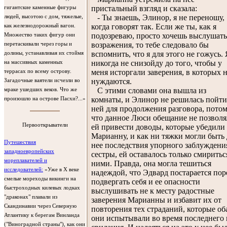
пристальный взгляд и сказала:
гигантские каменные фигуры
- Ты знаешь, Элинор, я не переношу,
людей, высотою с дом, тяжелые,
когда говорят так. Если же ты, как я
как железнодорожный вагон.
подозреваю, просто хочешь выслушать
Множество таких фигур они
возражения, то тебе следовало бы
перетаскивали через горы и
вспомнить, что я для этого не гожусь. 
долины, устанавливая их стоймя
никогда не снизойду до того, чтобы у
на массивных каменных
меня исторгали заверения, в которых 
террасах по всему острову.
нуждаются.
Загадочные ваятели исчезли во
С этими словами она вышла из
мраке ушедших веков. Что же
комнаты, и Элинор не решилась пойти
произошло на острове Пасхи?...»
ней для продолжения разговора, пото
что данное Люси обещание не позволя
Первооткрыватели
ей привести доводы, которые убедили
Марианну, и как ни тяжки могли быть 
Путешествия
нее последствия упорного заблуждени
западноевропейских
сестры, ей оставалось только смиритьс
мореплавателей и
ними. Правда, она могла тешиться
исследователей:
«Уже в X веке
надеждой, что Эдвард постарается по
смелые мореходы викинги на
подвергать себя и ее опасности
быстроходных килевых лодках
выслушивать не к месту радостные
"драконах" плавали из
заверения Марианны и избавит их от
Скандинавии через Северную
повторения тех страданий, которые об
Атлантику к берегам Винланда
они испытывали во время последнего 
("Виноградной страны"), как они