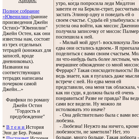
Apropos:
утро, когда попросила леди Мидлтон
завезти ее на Беркли-стрит, рассчитыв
Полное собрание
застать Элинор одну и поведать ей о
«Ювенилии»
(ранние
своем счастье. Судьба ей улыбнулась: 
произведения Джейн
успела она войти, как миссис Дженни
Остин)«"Ювенилии"
получила записочку от миссис Палмер
Джейн Остен, как они
поспешила к ней.
известны нам, состоят
- Милый мой друг!- воскликнула Лю
из трех отдельных
едва они остались вдвоем.- Я приехала
тетрадей (книжках для
поделиться с вами своим счастьем. М
записей, вроде
ли что-нибудь быть более лестным, че
дневниковых).
вчерашнее обхождение со мной мисси
Названия на
Феррарс? Такая снисходительность! В
соответствующих
ведь знаете, как я пугалась даже мысли
тетрадях написаны
встрече с ней. Но едва меня ей
почерком самой
представили, она меня так обласкала, ч
Джейн...»
как ни суди, я должна была ей очень
понравиться! Разве не правда? Вы вед
Фанфики по роману
сами все видели. Ну можно ли
Джейн Остин
истолковать это иначе?
"Гордость и
- Она действительно была с вами ве
предубеждение"
любезна.
- Любезна! Неужто вы ничего, кроме
*
В т е н и
История
любезности, не заметили? Нет, это
Энн де Бер. Роман
больше, много больше. Такая доброта -
*
Пустоцвет
История