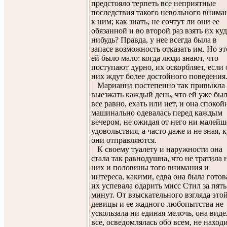
предстояло терпеть все неприятные
последствия такого невольного внима
к ним; как знать, не сочтут ли они ее
обязанной и во второй раз взять их куд
нибудь? Правда, у нее всегда была в
запасе возможность отказать им. Но эт
ей было мало: когда люди знают, что
поступают дурно, их оскорбляет, если 
них ждут более достойного поведения
Марианна постепенно так привыкла
выезжать каждый день, что ей уже бы
все равно, ехать или нет, и она спокой
машинально одевалась перед каждым
вечером, не ожидая от него ни малейш
удовольствия, а часто даже и не зная, 
они отправляются.
К своему туалету и наружности она
стала так равнодушна, что не тратила 
них и половины того внимания и
интереса, какими, едва она была готов
их успевала одарить мисс Стил за пять
минут. От взыскательного взгляда это
девицы и ее жадного любопытства не
ускользала ни единая мелочь, она виде
все, осведомлялась обо всем, не наход