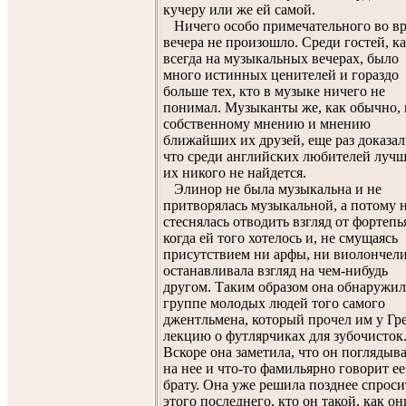
кучеру или же ей самой.
Ничего особо примечательного во в
вечера не произошло. Среди гостей, к
всегда на музыкальных вечерах, было
много истинных ценителей и гораздо
больше тех, кто в музыке ничего не
понимал. Музыканты же, как обычно, 
собственному мнению и мнению
ближайших их друзей, еще раз доказал
что среди английских любителей луч
их никого не найдется.
Элинор не была музыкальна и не
притворялась музыкальной, а потому 
стеснялась отводить взгляд от фортепь
когда ей того хотелось и, не смущаясь
присутствием ни арфы, ни виолончели
останавливала взгляд на чем-нибудь
другом. Таким образом она обнаружил
группе молодых людей того самого
джентльмена, который прочел им у Гр
лекцию о футлярчиках для зубочисток
Вскоре она заметила, что он поглядыв
на нее и что-то фамильярно говорит ее
брату. Она уже решила позднее спроси
этого последнего, кто он такой, как он