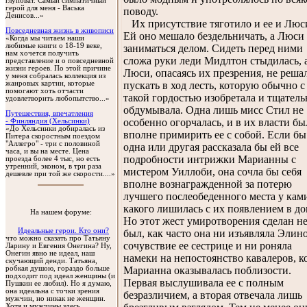
глуповат. Самый симпатичный
герой для меня - Васька
поводу.
Денисов...»
Их присутствие тяготило и ее и Люс
Повседневная жизнь в живописи
Ей оно мешало бездельничать, а Люси 
«Когда мы читаем наши
любимые книги о 18-19 веке,
заниматься делом. Сидеть перед ними
нам хочется получить
сложа руки леди Мидлтон стыдилась, 
представление и о повседневной
жизни героев. По этой причине
Люси, опасаясь их презрения, не реша
у меня собралась коллекция из
жанровых картин, которые
пускать в ход лесть, которую обычно с
помогают хоть отчасти
такой гордостью изобретала и тщатель
удовлетворить любопытство...»
обдумывала. Одна лишь мисс Стил не
Путешествия, впечатления
особенно огорчалась, и в их власти бы
- Финляндия (Хельсинки)
«До Хельсинки добиралась из
вполне примирить ее с собой. Если бы
Питера скоростным поездом
"Аллегро" - три с половиной
одна или другая рассказала бы ей все
часа, и вы на месте. Цена
подробности интрижки Марианны с
проезда более 4 тыс, но есть
утренний, эконом, в три раза
мистером Уиллоби, она сочла бы себя
дешевле при той же скорости....»
вполне вознагражденной за потерю
лучшего послеобеденного места у кам
какого лишилась с их появлением в до
На нашем форуме:
Но этот жест умиротворения сделан н
Идеальные герои. Кто они?
был, как часто она ни изъявляла Элин
что можно сказать про Татьяну
сочувствие ее сестрице и ни роняла
Ларину и Евгения Онегина? Ну,
Онегин явно не идеал, наш
намеки на непостоянство кавалеров, к
скучающий денди. Татьяна,
Марианна оказывалась поблизости.
робкая душою, гораздо больше
подходит под идеал женщины (и
Первая выслушивала ее с полным
Пушкин ее любил). Но я думаю,
она идеальна с точки зрения
безразличием, а вторая отвечала лишь
мужчин, но никак не женщин.
Хотя и мужчины здесь