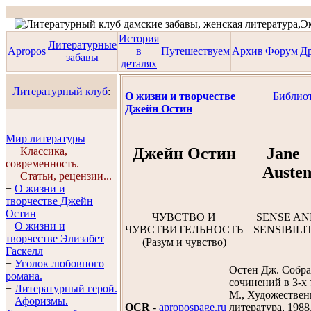
История
Литературные
Apropos
в
Путешествуем
Архив
Форум
Д
забавы
деталях
Литературный клуб
:
О жизни и творчестве
Библио
Джейн Остин
Мир литературы
Джейн Остин
Jane
−
Классика,
современность.
Auste
−
Статьи, рецензии...
−
О жизни и
творчестве Джейн
Остин
ЧУВСТВО И
SENSE A
−
О жизни и
ЧУВСТВИТЕЛЬНОСТЬ
SENSIBILI
творчестве Элизабет
(Разум и чувство)
Гaскелл
−
Уголок любовного
Остен Дж. Собр
романа.
сочинений в 3-х 
−
Литературный герой.
М., Художествен
−
Афоризмы.
OCR
-
apropospage.ru
литература, 1988