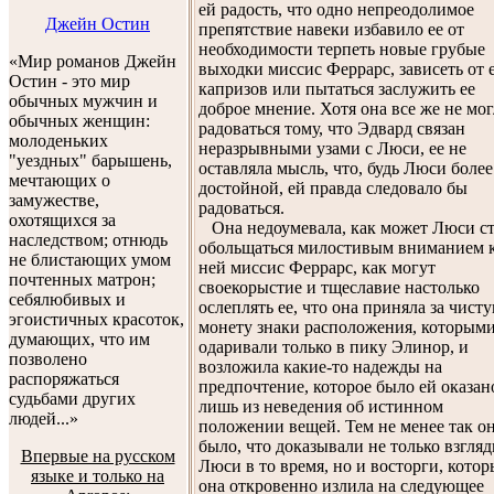
ей радость, что одно непреодолимое
Джейн Остин
препятствие навеки избавило ее от
необходимости терпеть новые грубые
«Мир романов Джейн
выходки миссис Феррарс, зависеть от 
Остин - это мир
капризов или пытаться заслужить ее
обычных мужчин и
доброе мнение. Хотя она все же не мог
обычных женщин:
радоваться тому, что Эдвард связан
молоденьких
неразрывными узами с Люси, ее не
"уездных" барышень,
оставляла мысль, что, будь Люси более
мечтающих о
достойной, ей правда следовало бы
замужестве,
радоваться.
охотящихся за
Она недоумевала, как может Люси с
наследством; отнюдь
обольщаться милостивым вниманием 
не блистающих умом
ней миссис Феррарс, как могут
почтенных матрон;
своекорыстие и тщеславие настолько
себялюбивых и
ослеплять ее, что она приняла за чист
эгоистичных красоток,
монету знаки расположения, которыми
думающих, что им
одаривали только в пику Элинор, и
позволено
возложила какие-то надежды на
распоряжаться
предпочтение, которое было ей оказан
судьбами других
лишь из неведения об истинном
людей...»
положении вещей. Тем не менее так о
было, что доказывали не только взгля
Впервые на русском
Люси в то время, но и восторги, котор
языке и только на
она откровенно излила на следующее