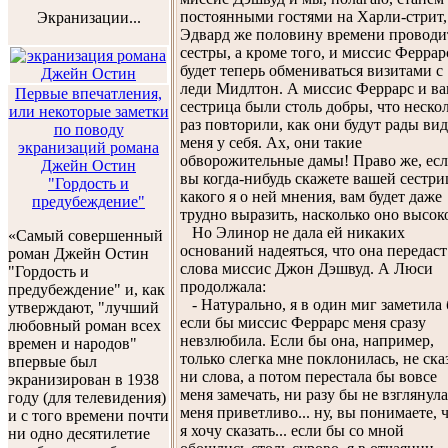
постоянными гостями на Харли-стрит,
Экранизации...
Эдвард же половину времени проводи
сестры, а кроме того, и миссис Феррар
будет теперь обмениваться визитами с
леди Мидлтон. А миссис Феррарс и в
Первые впечатления,
сестрица были столь добры, что неско
или некоторые заметки
раз повторили, как они будут рады вид
по поводу
меня у себя. Ах, они такие
экранизаций романа
обворожительные дамы! Право же, ес
Джейн Остин
вы когда-нибудь скажете вашей сестри
"Гордость и
какого я о ней мнения, вам будет даже
предубеждение"
трудно выразить, насколько оно высок
Но Элинор не дала ей никаких
«Самый совершенный
оснований надеяться, что она передаст
роман Джейн Остин
слова миссис Джон Дэшвуд. А Люси
"Гордость и
продолжала:
предубеждение" и, как
- Натурально, я в один миг заметила 
утверждают, "лучший
если бы миссис Феррарс меня сразу
любовный роман всех
невзлюбила. Если бы она, например,
времен и народов"
только слегка мне поклонилась, не ска
впервые был
ни слова, а потом перестала бы вовсе
экранизирован в 1938
меня замечать, ни разу бы не взглянула
году (для телевидения)
меня приветливо... ну, вы понимаете, 
и с того времени почти
я хочу сказать... если бы со мной
ни одно десятилетие