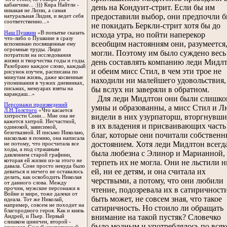
кабанчике... :))) Кира Найтли -
день на Кондуит-стрит. Если бы им
никакая не Лиззи, а самая
предоставили выбор, они предпочли 
натуральная Лидия, и ведет себя
соответственно...»
не покидать Беркли-стрит хотя бы до
Наш Пушкин
«В попытке сказать
исхода утра, но пойти наперекор
что-либо о Пушкине я сразу
всеобщим настояниям они, разумеется,
вспоминаю посвященные ему
огромные труды. Люди
могли. Поэтому им было суждено весь
потратили на исследования
жизни и творчества годы и годы.
день составлять компанию леди Мидл
Разобрано каждое слово, каждый
и обеим мисс Стил, в чем эти трое не
рисунок изучен, расписана по
минутам жизнь, даже косвенные
находили ни малейшего удовольствия,
упоминания в чужих дневниках,
бы вслух ни заверяли в обратном.
письмах, мемуарах взяты на
карандаш...»
Для леди Мидлтон они были слишко
Персонажи произведений
умны и образованны, а мисс Стил и 
Л.Н.Толстого
«Что касается
видели в них узурпаторш, вторгнувши
хитрости Сони... Мне она не
кажется хитрой. Несчастной,
в их владения и присваивающих часть
одинокой, зависимой,
безотказной. И письмо Николаю,
благ, которые они почитали собствен
насколько я помню, она написала
достоянием. Хотя леди Мидлтон всегд
не потому, что просчитала все
ходы, а под страшным
была любезна с Элинор и Марианной,
давлением старой графини,
которая ей жизни из-за этого не
терпеть их не могла. Они не льстили н
давала. Соне просто некуда было
ей, ни ее детям, и она считала их
деваться и ничего не оставалось
делать, как освободить Николая
черствыми, а потому, что они любили
от данного слова. Между
чтение, подозревала их в сатиричности
прочим, мужские персонажи в
Войне и мире, тоже далеки от
быть может, не совсем зная, что такое
идеала. Тот же Николай,
например, совсем не походит на
сатиричность. Но стоило ли обращать
благородного героя. Как и князь
внимание на такой пустяк? Словечко
Андрей, и Пьер. Первый
слишком циничен, второй -
было модным и употреблялось по вся