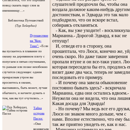
Согласитесь, что это хороший
слушателей предпочли бы, чтобы она
повод сказать пару слов за
воздала должное каким-нибудь другим
именинницу…»
достоинствам, и Эдварда это так мало
подбодрило, что он вскоре встал,
Библиотека Путешествий
собираясь откланяться.
(Тур Хейердал)
- Как, вы уже уходите! - воскликнула
Марианна.- Дорогой Эдвард, я вас не
Путешествие
отпущу!
на "Кон-
И, отведя его в сторону, она
Тики":
«Если
прошептала, что Люси, конечно же, уй
вы пускаетесь в плавание по
очень скоро. Но даже такие заверения
океану на деревянном плоту с
пропали втуне и он все-таки ушел. Лю
попугаем и пятью спутниками,
которая пересидела бы его, продлись е
то раньше или позже неизбежно
визит даже два часа, теперь не замедл
случится следующее: одним
последовать его примеру.
прекрасным утром вы
- И почему она завела обыкновение
проснетесь в океане,
постоянно бывать здесь? - вскричала
выспавшись, быть может, лучше
Марианна, едва они остались вдвоем.-
обычного, и начнете думать о
Неужели она не видела, что она лишн
том, как вы тут очутились...»
Какая досада для Эдварда!
- Но почему? Мы ведь все его друзья,
Тайна
Люси он знаком много дольше, чем с
острова
нами. Вполне естественно, что ему бы
Пасхи:
так же приятно увидеть ее, как и нас.
«Они
Марианна устремила на нее
воздвигали