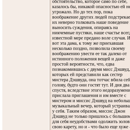
обстоятельство, которое само по себе,
казалось бы, никакой опасностью ей н
угрожало. Но до тех пор, пока
воображение других людей подстрека
их неверно толковать наше поведение
выносить суждения, опираясь на
никчемные пустяки, наше счастье всег
известной мере предано воле случая. 
вот эта дама, к тому же приехавшая
несколько поздно, позволила своему
воображению увести ее так далеко от
истинного положения вещей и даже
простой вероятности, что, едва
познакомившись с двумя мисс Дэшвуд,
которых ей представили как сестер
мистера Дэшвуда, она тотчас вбила себ
голову, будто они гостят тут. И дня два
спустя, вследствие этого недоразумени
прислала приглашения и им вместе с
мистером и миссис Дэшвуд на неболь
музыкальный вечер, который устраива
у себя. Таким образом, миссис Джон
Дэшвуд не только пришлось с больши
для себя неудобствами одолжить золо
свою карету, но и - что было еще хуже 