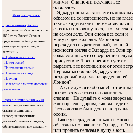
минута! Она почти искупает все
остальное.
Эдвард попытался ответить должны
История в деталях:
образом на ее искренность, но на глаза
таких свидетельниц он не осмелился
Правила этикета, Англия
:
сказать и половину того, что чувствов
«Данная книга была написана в
на самом деле. Они снова все сели и
1832 году Элизой Лесли и
минуты две молчали. Марианна
представляет собой учебник-
переводила выразительный, полный
руководство для молодых
нежности взгляд с Эдварда на Элинор,
девушек...»
сожалея лишь, что совершенно ненуж
- Пребывание в гостях
присутствие Люси препятствует им
- Прием гостей
выразить все восхищение от этой встр
- Приглашение на чай
Первым заговорил Эдвард: у нее
- Поведение на улице
нездоровый вид, уж не вреден ли ей
- Покупки
Лондон?
- Поведение в местах массовых
- Ах, не думайте обо мне! - ответила
развлечений
пылко, хотя ее глаза наполнились
слезами.- Не думайте о моем здоровье.
- Брак в Англии начала XVIII
Элинор ведь здорова, как вы видите.
века
«...замужнюю женщину
Этого должно быть довольно для нас
ставили в один ряд с
обоих.
несовершеннолетними,
Такое утверждение никак не могло
душевнобольными и лицами,
облегчить положение и Эдварда и Эл
объявлявшимися вне закона... »
или пролить бальзам в душу Люси,