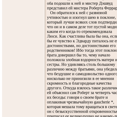
оба подошли к ней и мистер Дэшвуд
представил ей мистера Роберта Феррар
Он обратился к ней с развязной
учтивостью и изогнул шею в поклоне,
который лучше всяких слов подтверди
что он и в самом деле тот пустой модн
каким его когда-то отрекомендовала
Люси. Как счастлива была бы она, есл
бы ее чувство к Эдварду питалось не е
достоинствами, но достоинствами его
родственников! Ибо тогда этот поклон
брата довершил бы то, чему начало
положила злобная вздорность матери 
сестры. Но удивляясь столь большому
различию между братьями, она убедил
что бездушие и самодовольство одног
нисколько не принизили в ее мнении
скромность и благородные качества
другого. Откуда взялось такое различи
ей объяснил сам Роберт за четверть ча
их беседы: говоря о своем брате и
оплакивая чрезвычайную gaucherie *,
которая мешала тому вращаться в свете
он с безыскусственной откровенность
приписал ее великодушно не какому-л