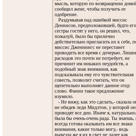
мысль, которую по возвращении домо
сообщил жене, чтобы получить ее
одобрение.
Раздумывая над ошибкой миссис
Деннисон, предположившей, будто ег
сестры гостят у него, он решил, что,
пожалуй, было бы прилично
действительно пригласить их к себе, п
миссис Дженнингс не перестанет
проводить все время с дочерью. Лишн
расходов это почти не потребует, не
причинит им никаких неудобств, а
подобный знак внимания, как
подсказывала ему его чувствительная
совесть, позволит считать, что он
щепетильно выполняет данное отцу
слово. Фанни такое предложение
изумило.
- Не вижу, как это сделать,- сказала о
не обидев леди Мидлтон, у которой о
проводят все дни. Иначе я, натурально
была бы очень-очень рада. Ты знаешь, 
всегда готова оказывать им все знаки
внимания, какие только могу,- ведь
вывезла же я их в свет не далее как