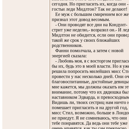
сегодня. Но пригласить их, когда они -
гостьи леди Мидлтон? Так не делают!
Ее муж с большим смирением все же
признал этот довод весомым.
- Они проводят все дни на Кондуит-
стрит уже неделю,- возразил он.- И ле
Мидлтон не обидится, если они прове
такой же срок у своих ближайших
родственников.
Фанни помолчала, а затем с новой
энергией сказала:
- Любовь моя, я с восторгом приглас
бы их, будь это в моей власти. Но я уж
решила попросить милейших мисс Ст
провести у нас несколько дней. Они о
благовоспитанные, достойные девицы,
мне кажется, мы должны оказать им эт
внимание, потому что их дядюшка бы
наставником Эдварда, и превосходным
Видишь ли, твоих сестриц нам ничто 
помешает пригласить и на другой год,
мисс Стил, возможно, больше в Лондо
не приедут. Я не сомневаюсь, что они
тебе понравятся. Да ведь они тебе уже
очень нравятся, как ты сам прекрасно