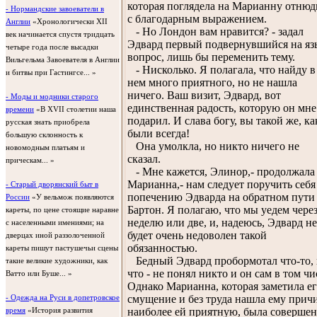
которая поглядела на Марианну отнюд
- Нормандские завоеватели в
с благодарным выражением.
Англии
«Хронологически XII
- Но Лондон вам нравится? - задал
век начинается спустя тридцать
Эдвард первый подвернувшийся на яз
четыре года после высадки
вопрос, лишь бы переменить тему.
Вильгельма Завоевателя в Англии
- Нисколько. Я полагала, что найду в
и битвы при Гастингсе... »
нем много приятного, но не нашла
ничего. Ваш визит, Эдвард, вот
- Моды и модники старого
единственная радость, которую он мне
времени
«В XVII столетии наша
подарил. И слава богу, вы такой же, к
русская знать приобрела
были всегда!
большую склонность к
Она умолкла, но никто ничего не
новомодным платьям и
сказал.
прическам... »
- Мне кажется, Элинор,- продолжала
Марианна,- нам следует поручить себя
- Старый дворянский быт в
попечению Эдварда на обратном пути
России
«У вельмож появляются
Бартон. Я полагаю, что мы уедем чере
кареты, по цене стоящие наравне
неделю или две, и, надеюсь, Эдвард не
с населенными имениями; на
будет очень недоволен такой
дверцах иной раззолоченной
обязанностью.
кареты пишут пастушечьи сцены
Бедный Эдвард пробормотал что-то,
такие великие художники, как
что - не понял никто и он сам в том чи
Ватто или Буше... »
Однако Марианна, которая заметила е
смущение и без труда нашла ему причи
- Одежда на Руси в допетровское
наиболее ей приятную, была соверше
время
«История развития