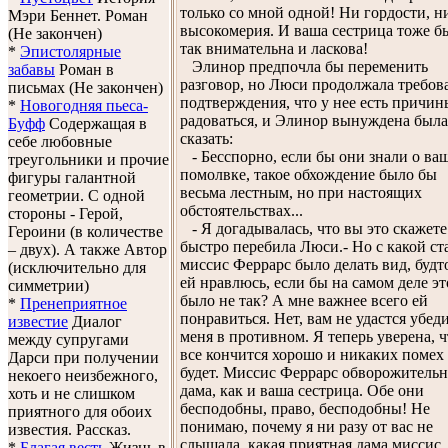
только со мной одной! Ни гордости, н
Мэри Беннет. Роман
высокомерия. И ваша сестрица тоже б
(Не закончен)
так внимательна и ласкова!
*
Эпистолярные
Элинор предпочла бы переменить
забавы
Роман в
разговор, но Люси продолжала требов
письмах (Не закончен)
подтверждения, что у нее есть причин
*
Новогодняя пьеса-
радоваться, и Элинор вынуждена была
Буфф
Содержащая в
сказать:
себе любовные
- Бесспорно, если бы они знали о ва
треугольники и прочие
помолвке, такое обхождение было бы
фигуры галантной
весьма лестным, но при настоящих
геометрии. С одной
обстоятельствах...
стороны - Герой,
- Я догадывалась, что вы это скажете!
Героини (в количестве
быстро перебила Люси.- Но с какой ст
– двух). А также Автор
миссис Феррарс было делать вид, будт
(исключительно для
ей нравлюсь, если бы на самом деле эт
симметрии)
было не так? А мне важнее всего ей
*
Пренеприятное
понравиться. Нет, вам не удастся убед
известие
Диалог
меня в противном. Я теперь уверена, ч
между супругами
все кончится хорошо и никаких помех
Дарси при получении
будет. Миссис Феррарс обворожительн
некоего неизбежного,
дама, как и ваша сестрица. Обе они
хоть и не слишком
бесподобны, право, бесподобны! Не
приятного для обоих
понимаю, почему я ни разу от вас не
известия. Рассказ.
слышала, какая приятная дама миссис
*
Благая весть
Жизнь в