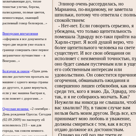
захватывающая дух, тихие
Элинор очень рассердилась, но
тенистые улочки, березы,
Марианна, по-видимому, не заметила
палисадники, полные цветов,
шпильки, потому что ответила с полн
немноголюдье, окающий
спокойствием:
распевный говор белозеров...»
- Нет-нет. Если говорить серьезно, я
убеждена, что только щепетильность
Венгерские впечатления
помешала Эдварду все-таки прийти на
«оформила я все документы и
Харли-стрит. Я всей душой верю, что
через две недели уже ехала к
более щепетильного человека на свете
границе совершать свое первое
существует. И все свои обещания он
заграничное путешествие – в
исполняет с неизменной точностью, п
Венгрию...»
оно будет самым пустячным или в уще
его собственным интересам или
Болгария за окном
«Один день
удовольствию. Он совестится причиня
вполне достаточен проехать на
огорчения, обманывать ожидания и
машине с одного конца страны
совершенно лишен себялюбия, как ни
до другого, и даже вернуться,
среди тех, кого я знаю. Да, Эдвард, это
если у вас машина быстрая и,
так, и я не собираюсь молчать. Как?
если повезет с дорогами...»
Неужели вы никогда не слышали, что
вас хвалили? Ну, в таком случае вам
Одесская мозаика:
«2 сентября -
нельзя быть моим другом. Ведь все, кт
День рождения Одессы. Сегодня
принимает мою любовь и уважение,
(02.09.2009)
по паспорту ей
должны смиряться с тем, как я вслух
исполнилось 215 – как для
отдаю должное их достоинствам.
города, так совсем немного.
Однако на сей раз две трети ее