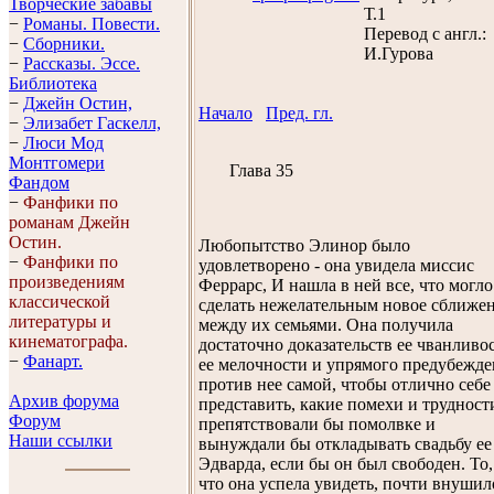
Творческие забавы
Т.1
−
Романы. Повести.
Перевод с англ.:
−
Сборники.
И.Гурова
−
Рассказы. Эссe.
Библиотека
−
Джейн Остин,
Начало
Пред. гл.
−
Элизабет Гaскелл,
−
Люси Мод
Монтгомери
Глава 35
Фандом
−
Фанфики по
романам Джейн
Остин.
Любопытство Элинор было
−
Фанфики по
удовлетворено - она увидела миссис
произведениям
Феррарс, И нашла в ней все, что могло
классической
сделать нежелательным новое сближе
литературы и
между их семьями. Она получила
кинематографа.
достаточно доказательств ее чванливо
−
Фанарт.
ее мелочности и упрямого предубежд
против нее самой, чтобы отлично себе
Архив форума
представить, какие помехи и трудност
Форум
препятствовали бы помолвке и
Наши ссылки
вынуждали бы откладывать свадьбу ее
Эдварда, если бы он был свободен. То,
что она успела увидеть, почти внушил