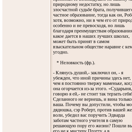
природному недостатку, но лишь
злосчастной судьбе брата, получившег
частное образование, тогда как он, Роб
хотя, возможно, ни в чем его от приро
особенно и не превосходя, но лишь
благодаря преимуществам образования
какое дается в наших лучших школах,
может быть принят в самом
взыскательном обществе наравне с ке
угодно.
* Неловкость (фр.).
- Клянусь душой,- заключил он, - я
убежден, что иной причины здесь нет,
чем я постоянно твержу маменьке, ког
она огорчается из-за этого. «Сударыня,
говорю я ей,- не стоит так терзать себя
Сделанного не вернешь, и вина только
ваша. Почему вы допустили, чтобы м
дядюшка, сэр Роберт, против вашей же
воли, убедил вас поручить Эдварда
заботам частного учителя в самую
решающую пору его жизни? Пошли в
его не к мистеру Прэтту, а в