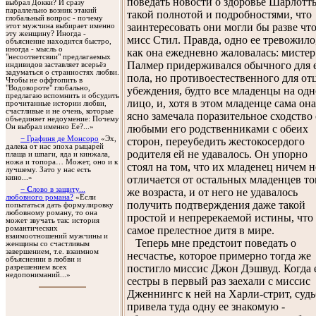
поведать новости о здоровье Шарлотт
выбрал Докки? И сразу
параллельно возник этакий
такой полнотой и подробностями, что
глобальный вопрос - почему
заинтересовать они могли бы разве чт
этот мужчина выбирает именно
эту женщину? Иногда -
мисс Стил. Правда, одно ее тревожило
объяснение находится быстро,
иногда - мысль о
как она ежедневно жаловалась: мистер
"несоответсвии" предлагаемых
Палмер придерживался обычного для 
индивидов заставляет всерьёз
задуматься о странностях любви.
пола, но противоестественного для отц
Чтобы не оффтопить в
"Водовороте" глобально,
убеждения, будто все младенцы на одн
предлагаю вспомнить и обсудить
лицо, и, хотя в этом младенце сама она
прочитанные истории любви,
счастливые и не очень, которые
ясно замечала поразительное сходство 
объединяет недоумение: Почему
любыми его родственниками с обеих
Он выбрал именно Ее?...»
− Графиня де Монсоро
«Эх,
сторон, переубедить жестокосердого
далека от нас эпоха рыцарей
родителя ей не удавалось. Он упорно
плаща и шпаги, яда и кинжала,
ножа и топора… Может, оно и к
стоял на том, что их младенец ничем н
лучшему. Зато у нас есть
отличается от остальных младенцев то
кино...»
−
С
лово в защиту...
же возраста, и от него не удавалось
любовного романа?
«Если
получить подтверждения даже такой
попытаться дать формулировку
любовному роману, то она
простой и непререкаемой истины, что 
может звучать так: история
самое прелестное дитя в мире.
романтических
взаимоотношений мужчины и
Теперь мне предстоит поведать о
женщины со счастливым
завершением, т.е. взаимном
несчастье, которое примерно тогда же
объяснении в любви и
постигло миссис Джон Дэшвуд. Когда 
разрешением всех
недопониманий...»
сестры в первый раз заехали с миссис
Дженнингс к ней на Харли-стрит, судь
привела туда одну ее знакомую -