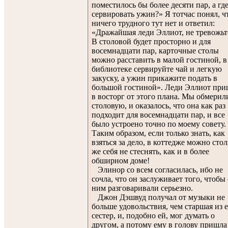
поместилось бы более десяти пар, а гд
сервировать ужин?» Я тотчас понял, ч
ничего трудного тут нет и ответил:
«Дражайшая леди Эллиот, не тревожьт
В столовой будет просторно и для
восемнадцати пар, карточные столы
можно расставить в малой гостиной, в
библиотеке сервируйте чай и легкую
закуску, а ужин прикажите подать в
большой гостиной». Леди Эллиот при
в восторг от этого плана. Мы обмерил
столовую, и оказалось, что она как раз
подходит для восемнадцати пар, и все
было устроено точно по моему совету.
Таким образом, если только знать, как
взяться за дело, в коттедже можно стол
же себя не стеснять, как и в более
обширном доме!
Элинор со всем согласилась, ибо не
сочла, что он заслуживает того, чтобы 
ним разговаривали серьезно.
Джон Дэшвуд получал от музыки не
больше удовольствия, чем старшая из 
сестер, и, подобно ей, мог думать о
другом, а потому ему в голову пришла