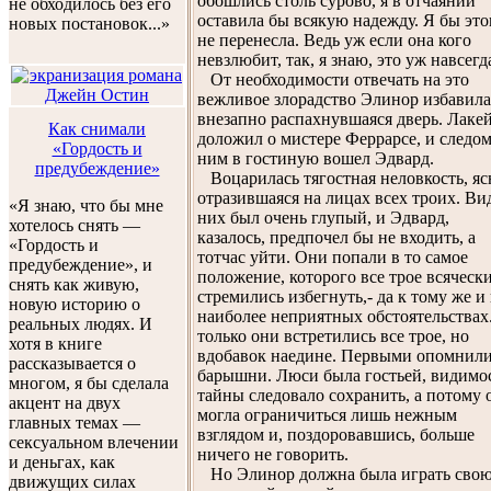
обошлись столь сурово, я в отчаянии
не обходилось без его
оставила бы всякую надежду. Я бы это
новых постановок...»
не перенесла. Ведь уж если она кого
невзлюбит, так, я знаю, это уж навсегд
От необходимости отвечать на это
вежливое злорадство Элинор избавила
внезапно распахнувшаяся дверь. Лаке
Как снимали
доложил о мистере Феррарсе, и следом
«Гордость и
ним в гостиную вошел Эдвард.
предубеждение»
Воцарилась тягостная неловкость, яс
отразившаяся на лицах всех троих. Ви
«Я знаю, что бы мне
них был очень глупый, и Эдвард,
хотелось снять —
казалось, предпочел бы не входить, а
«Гордость и
тотчас уйти. Они попали в то самое
предубеждение», и
положение, которого все трое всяческ
снять как живую,
стремились избегнуть,- да к тому же и
новую историю о
наиболее неприятных обстоятельствах
реальных людях. И
только они встретились все трое, но
хотя в книге
вдобавок наедине. Первыми опомнил
рассказывается о
барышни. Люси была гостьей, видимо
многом, я бы сделала
тайны следовало сохранить, а потому 
акцент на двух
могла ограничиться лишь нежным
главных темах —
взглядом и, поздоровавшись, больше
сексуальном влечении
ничего не говорить.
и деньгах, как
Но Элинор должна была играть сво
движущих силах